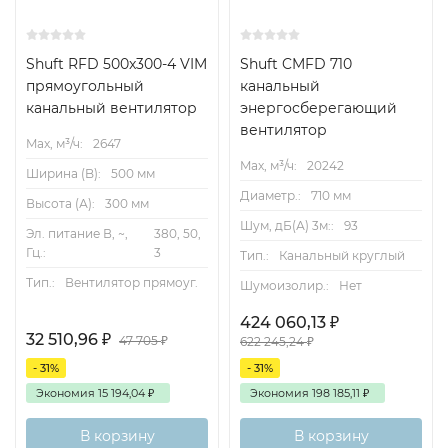
Shuft RFD 500x300-4 VIM
Shuft CMFD 710
прямоугольный
канальный
канальный вентилятор
энергосберегающий
вентилятор
Max, м³/ч:
2647
Max, м³/ч:
20242
Ширина (B):
500 мм
Диаметр.:
710 мм
Высота (А):
300 мм
Шум, дБ(А) 3м::
93
Эл. питание В, ~,
380, 50,
Гц.:
3
Тип.:
Канальный круглый
Тип.:
Вентилятор прямоуг.
Шумоизолир.:
Нет
424 060,13
₽
32 510,96
₽
47 705
₽
622 245,24
₽
- 31%
- 31%
Экономия
15 194,04
₽
Экономия
198 185,11
₽
В корзину
В корзину