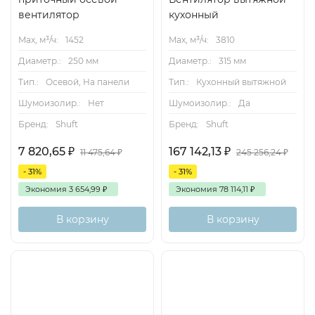
вентилятор
кухонный
Max, м³/ч:
1452
Max, м³/ч:
3810
Диаметр.:
250 мм
Диаметр.:
315 мм
Тип.:
Осевой, На панели
Тип.:
Кухонный вытяжной
Шумоизолир.:
Нет
Шумоизолир.:
Да
Бренд:
Shuft
Бренд:
Shuft
7 820,65
₽
167 142,13
₽
11 475,64
₽
245 256,24
₽
- 31%
- 31%
Экономия
3 654,99
₽
Экономия
78 114,11
₽
В корзину
В корзину
Хит