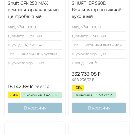
Shuft CFk 250 MAX
SHUFT IEF 560D
вентилятор канальный
Вентилятор вытяжной
центробежный
кухонный
Max, м³/ч:
1200
Max, м³/ч:
12810
Диаметр.:
250 мм
Диаметр.:
560 мм
Шум, дБ(А) 3м::
48
Тип.:
Кухонный вытяжной
Тип.:
Канальный круглый
Шумоизолир.:
Да
Шумоизолир.:
Нет
Бренд:
Shuft
332 733,05
₽
488 236,32
₽
18 142,89
₽
26 622
₽
- 31%
- 31%
Экономия
8 479,11
₽
Экономия
155 503,27
₽
В корзину
В корзину