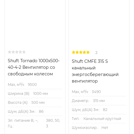
2
Shuft Tornado 1000x500-
Shuft CMFE 315 S
40-4-2 Вентилятор cо
канальный
свободным колесом
энергосберегающий
вентилятор
Max, м³/ч:
9500
Max, м³/ч:
3490
Ширина (B):
1000 мм
Диаметр.:
315 мм
Высота (А):
500 мм
Шум, дБ(А) 3м::
82
Шум, дБ(А) 3м::
86
Тип.:
Канальный круглый
Эл. питание В, ~,
380, 50,
Гц.:
3
Шумоизолир.:
Нет