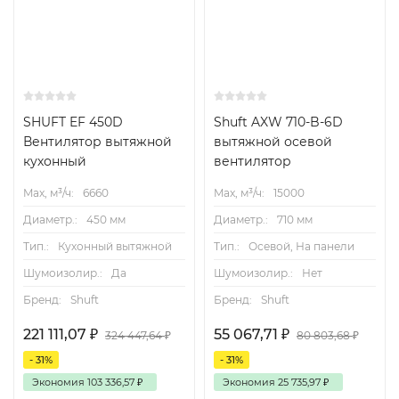
SHUFT EF 450D
Shuft AXW 710-B-6D
Вентилятор вытяжной
вытяжной осевой
кухонный
вентилятор
Max, м³/ч:
6660
Max, м³/ч:
15000
Диаметр.:
450 мм
Диаметр.:
710 мм
Тип.:
Кухонный вытяжной
Тип.:
Осевой, На панели
Шумоизолир.:
Да
Шумоизолир.:
Нет
Бренд:
Shuft
Бренд:
Shuft
221 111,07
₽
55 067,71
₽
324 447,64
₽
80 803,68
₽
- 31%
- 31%
Экономия
103 336,57
₽
Экономия
25 735,97
₽