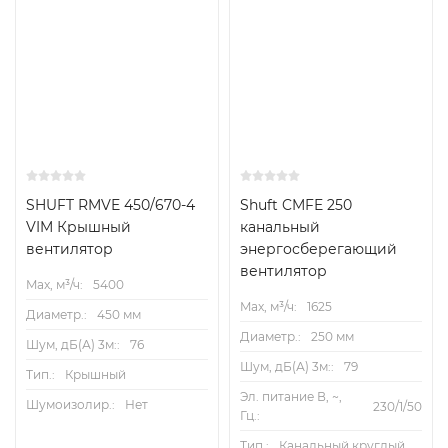
SHUFT RMVE 450/670-4
Shuft CMFE 250
VIM Крышный
канальный
вентилятор
энергосберегающий
вентилятор
Max, м³/ч:
5400
Max, м³/ч:
1625
Диаметр.:
450 мм
Диаметр.:
250 мм
Шум, дБ(А) 3м::
76
Шум, дБ(А) 3м::
79
Тип.:
Крышный
Эл. питание В, ~,
Шумоизолир.:
Нет
230/1/50
Гц.:
Тип.:
Канальный круглый