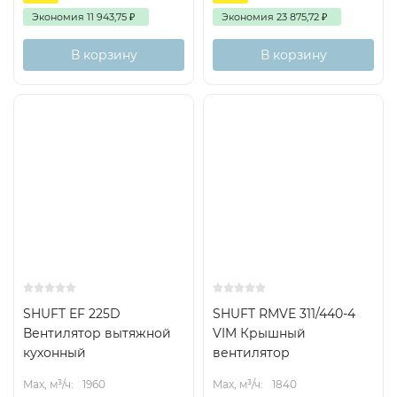
Экономия
11 943,75
₽
Экономия
23 875,72
₽
В корзину
В корзину
Хит
SHUFT EF 225D
SHUFT RMVE 311/440-4
Вентилятор вытяжной
VIM Крышный
кухонный
вентилятор
Max, м³/ч:
1960
Max, м³/ч:
1840