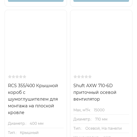
RCS 355/400 Крышной
Shuft AXW 710-6D
короб с
приточный осевой
шумоглушителем для
вентилятор
монтажа на плоской
Max, м³/ч:
15000
кровле
Диаметр.:
710 мм
Диаметр.:
400 мм
Тип.:
Осевой, На панели
Тип.:
Крышный