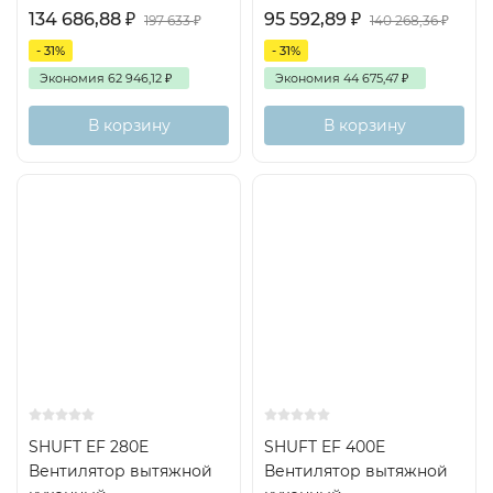
134 686,88
₽
95 592,89
₽
197 633
₽
140 268,36
₽
- 31%
- 31%
Экономия
62 946,12
₽
Экономия
44 675,47
₽
В корзину
В корзину
Хит
SHUFT EF 280E
SHUFT EF 400E
Вентилятор вытяжной
Вентилятор вытяжной