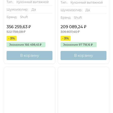
Тип.:
Кухонный вытяжной
Тип.:
Кухонный вытяжной
Шумоизолир.:
Да
Шумоизолир.:
Да
Бренд:
Shuft
Бренд:
Shuft
356 259,63
₽
209 089,24
₽
522 758,08
₽
306 807,40
₽
- 31%
- 31%
Экономия
166 498,45
₽
Экономия
97 718,16
₽
В корзину
В корзину
Хит