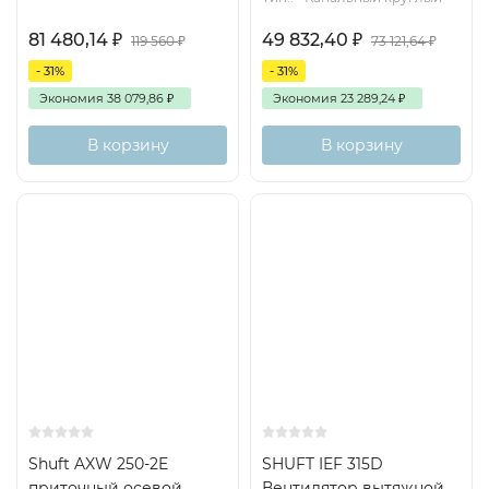
81 480,14
₽
49 832,40
₽
119 560
₽
73 121,64
₽
- 31%
- 31%
Экономия
38 079,86
₽
Экономия
23 289,24
₽
В корзину
В корзину
Shuft AXW 250-2E
SHUFT IEF 315D
приточный осевой
Вентилятор вытяжной