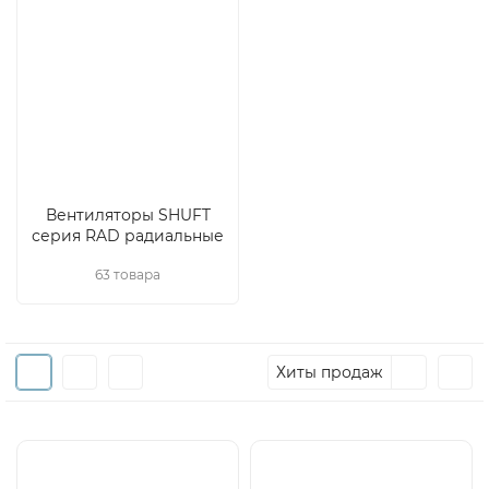
Вентиляторы SHUFT
серия RAD радиальные
63 товара
Хиты продаж
Хит
Хит
Распродажа