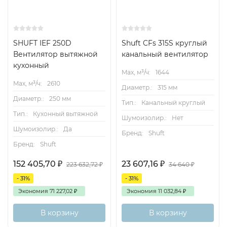
SHUFT IEF 250D
Shuft CFs 315S круглый
Вентилятор вытяжной
канальный вентилятор
кухонный
Max, м³/ч:
1644
Max, м³/ч:
2610
Диаметр.:
315 мм
Диаметр.:
250 мм
Тип.:
Канальный круглый
Тип.:
Кухонный вытяжной
Шумоизолир.:
Нет
Шумоизолир.:
Да
Бренд:
Shuft
Бренд:
Shuft
152 405,70
₽
23 607,16
₽
223 632,72
₽
34 640
₽
- 31%
- 31%
Экономия
71 227,02
₽
Экономия
11 032,84
₽
В корзину
В корзину