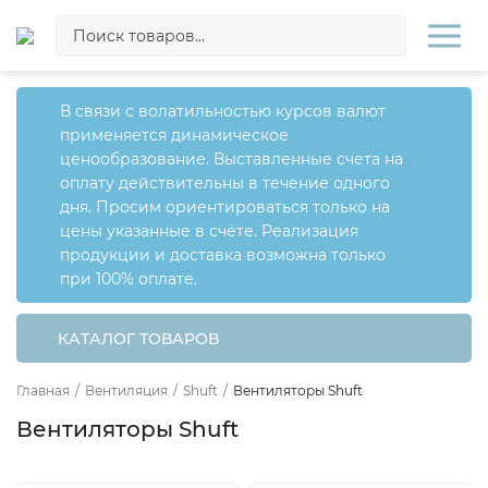
В связи с волатильностью курсов валют
применяется динамическое
ценообразование. Выставленные счета на
оплату действительны в течение одного
дня. Просим ориентироваться только на
цены указанные в счёте. Реализация
продукции и доставка возможна только
при 100% оплате.
КАТАЛОГ ТОВАРОВ
Главная
/
Вентиляция
/
Shuft
/
Вентиляторы Shuft
Вентиляторы Shuft