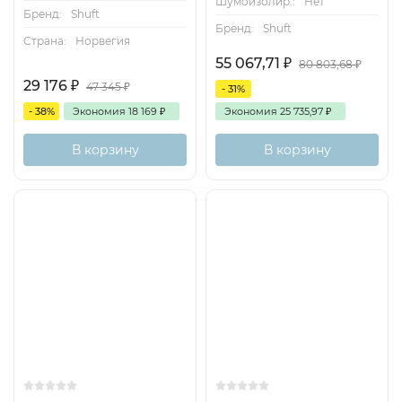
Шумоизолир.:
Нет
Бренд:
Shuft
Бренд:
Shuft
Страна:
Норвегия
55 067,71
₽
80 803,68
₽
29 176
₽
47 345
₽
- 31%
- 38%
Экономия
18 169
₽
Экономия
25 735,97
₽
В корзину
В корзину