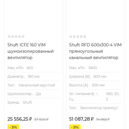
Shuft ICFE 160 VIM
Shuft RFD 600x300-4 VIM
шумоизолированный
прямоугольный
вентилятор
канальный вентилятор
Max, м³/ч:
620
Max, м³/ч:
3600
Диаметр.:
160 мм
Ширина (B):
600 мм
Тип.:
Канальный круглый
Высота (А):
300 мм
Шумоизолир.:
Да
Эл. питание В, ~,
380, 50,
Гц.:
3
Бренд:
Shuft
Тип.:
Вентилятор прямоуг.
25 556,25
₽
51 087,28
₽
37 500
₽
74 963
₽
- 31%
- 31%