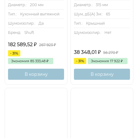
Диаметр.:
200 мм
Диаметр.:
315 мм
Тип.:
Кухонный вытяжной
Шум, дБ(А) 3м::
65
Шумоизолир.:
Да
Тип.:
Крышный
Бренд:
Shuft
Шумоизолир.:
Нет
182 589,52
₽
267 923
₽
38 348,01
₽
56 270
₽
- 31%
Экономия
85 333,48
₽
- 31%
Экономия
17 922
₽
В корзину
В корзину
Хит