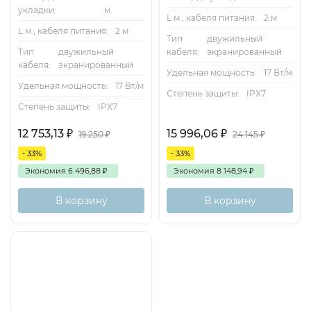
укладки:
м.
L м., кабеля питания:
2 м
L м., кабеля питания:
2 м
Тип
двужильный
Тип
двужильный
кабеля:
экранированный
кабеля:
экранированный
Удельная мощность:
17 Вт/м
Удельная мощность:
17 Вт/м
Степень защиты:
IPX7
Степень защиты:
IPX7
12 753,13
₽
15 996,06
₽
19 250
₽
24 145
₽
- 33%
- 33%
Экономия
6 496,88
₽
Экономия
8 148,94
₽
В корзину
В корзину