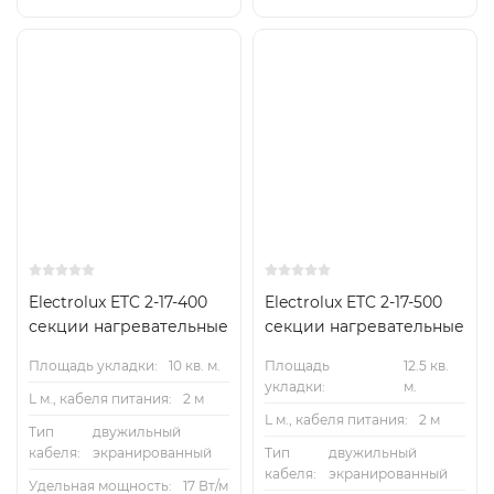
Electrolux ETC 2-17-400
Electrolux ETC 2-17-500
секции нагревательные
секции нагревательные
Площадь укладки:
10 кв. м.
Площадь
12.5 кв.
укладки:
м.
L м., кабеля питания:
2 м
L м., кабеля питания:
2 м
Тип
двужильный
кабеля:
экранированный
Тип
двужильный
кабеля:
экранированный
Удельная мощность:
17 Вт/м