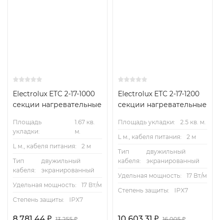
Electrolux ETC 2-17-1000
Electrolux ETC 2-17-1200
секции нагревательные
секции нагревательные
Площадь
1.67 кв.
Площадь укладки:
2.5 кв. м.
укладки:
м.
L м., кабеля питания:
2 м
L м., кабеля питания:
2 м
Тип
двужильный
Тип
двужильный
кабеля:
экранированный
кабеля:
экранированный
Удельная мощность:
17 Вт/м
Удельная мощность:
17 Вт/м
Степень защиты:
IPX7
Степень защиты:
IPX7
8 781,44
₽
10 603,31
₽
13 255
₽
16 005
₽