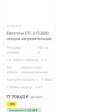
Electrolux ETC 2-17-2500
секции нагревательные
Площадь
6.67 кв.
укладки:
м.
L м., кабеля питания:
2 м
Тип
двужильный
кабеля:
экранированный
Удельная мощность:
17 Вт/м
Степень защиты:
IPX7
17 708,63
₽
26 730
₽
- 33%
Экономия
9 021,38
₽