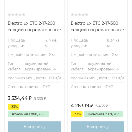
Electrolux ETC 2-17-200
Electrolux ETC 2-17-300
секции нагревательные
секции нагревательные
Площадь
4.17 кв.
Площадь
8.34 кв.
укладки:
м.
укладки:
м.
L м., кабеля питания:
2 м
L м., кабеля питания:
2 м
Тип
двужильный
Тип
двужильный
кабеля:
экранированный
кабеля:
экранированный
Удельная мощность:
17 Вт/м
Удельная мощность:
17 Вт/м
Степень защиты:
IPX7
Степень защиты:
IPX7
3 534,44
₽
5 335
₽
4 263,19
₽
6 435
₽
- 33%
Экономия
1 800,56
₽
- 33%
Экономия
2 171,81
₽
В корзину
В корзину