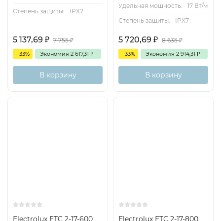
Удельная мощность:
17 Вт/м
Степень защиты:
IPX7
Степень защиты:
IPX7
5 137,69
₽
5 720,69
₽
7 755
₽
8 635
₽
- 33%
Экономия
2 617,31
₽
- 33%
Экономия
2 914,31
₽
В корзину
В корзину
Electrolux ETC 2-17-600
Electrolux ETC 2-17-800