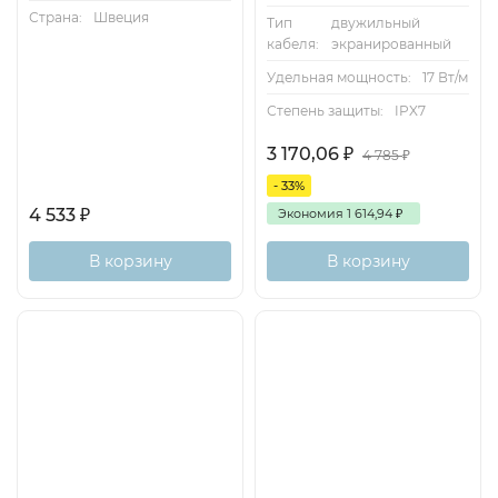
Страна:
Швеция
Тип
двужильный
кабеля:
экранированный
Удельная мощность:
17 Вт/м
Степень защиты:
IPX7
3 170,06
₽
4 785
₽
- 33%
4 533
₽
Экономия
1 614,94
₽
В корзину
В корзину