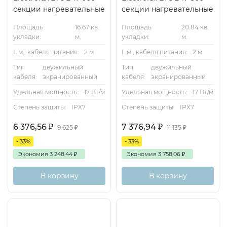
секции нагревательные
секции нагревательные
Площадь
16.67 кв.
Площадь
20.84 кв.
укладки:
м.
укладки:
м.
L м., кабеля питания:
2 м
L м., кабеля питания:
2 м
Тип
двужильный
Тип
двужильный
кабеля:
экранированный
кабеля:
экранированный
Удельная мощность:
17 Вт/м
Удельная мощность:
17 Вт/м
Степень защиты:
IPX7
Степень защиты:
IPX7
6 376,56
₽
7 376,94
₽
9 625
₽
11 135
₽
- 33%
- 33%
Экономия
3 248,44
₽
Экономия
3 758,06
₽
В корзину
В корзину