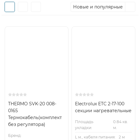
Новые и популярные
THERMO SVK-20 008-
Electrolux ETC 2-17-100
0165
секции нагревательные
Термокабель(комплект
Площадь
0.84 кв.
без регулятора)
укладки:
м.
Бренд:
L м., кабеля питания:
2 м