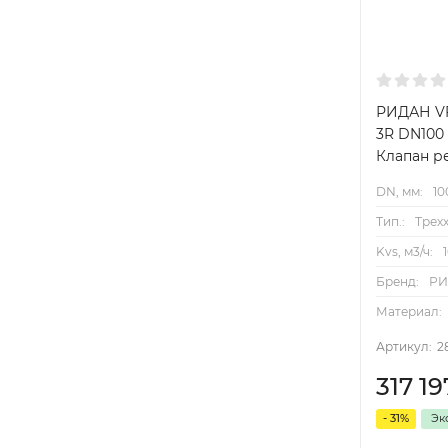
РИДАН V
3R DN100
Клапан 
DN, мм:
10
Тип.:
Трех
Kvs, м3/ч:
Бренд:
Р
Материал:
Артикул:
2
317 19
- 31%
Эк