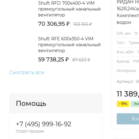
РИДАН HR
Shuft RFD 700x400-4 VIM
162R,24V,а
прямоугольный канальный
вентилятор
Комплект
водом
70 306,95
₽
103 165
₽
DN, мм:
15
Shuft RFE 600x350-4 VIM
Тип.:
Трех
прямоугольный канальный
вентилятор
Kvs, м3/ч:
59 738,25
₽
87 657
₽
Бренд:
Р
Материал:
Смотреть все
Артикул:
2
11 38
Помощь
- 19%
Эк
В 
+7 (495) 999-16-92
Отдел продаж