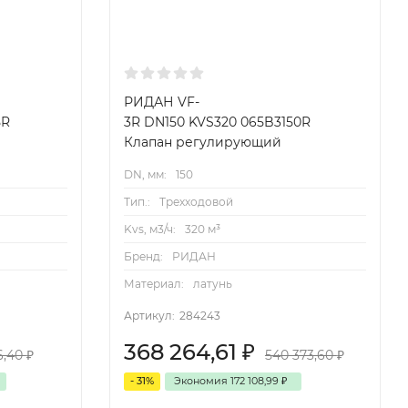
РИДАН VF-
5R
3R DN150 KVS320 065B3150R
Клапан регулирующий
DN, мм:
150
Тип.:
Трехходовой
Kvs, м3/ч:
320 м³
Бренд:
РИДАН
Материал:
латунь
Артикул:
284243
368 264,61
₽
6,40
₽
540 373,60
₽
- 31%
Экономия
172 108,99
₽