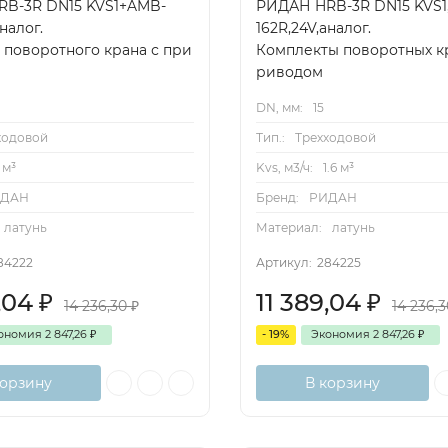
B-3R DN15 KVS1+AMB-
РИДАН HRB-3R DN15 KVS1
налог.
162R,24V,аналог.
 поворотного крана с при
Комплекты поворотных кр
риводом
DN, мм:
15
ходовой
Тип.:
Трехходовой
1 м³
Kvs, м3/ч:
1.6 м³
ИДАН
Бренд:
РИДАН
латунь
Материал:
латунь
84222
Артикул:
284225
9,04
₽
11 389,04
₽
14 236,30
₽
14 236,
ономия
2 847,26
₽
- 19%
Экономия
2 847,26
₽
корзину
В корзину