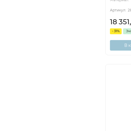
Артикул:
2
18 351
- 31%
Эк
В 