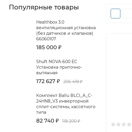
Популярные товары
Healthbox 3.0
вентиляционная установка
(без датчиков и клапанов)
66060107
185 000
₽
Shuft NOVA-600 EC
Установка приточно-
вытяжная
172 627
₽
206 418
₽
Комплект Ballu BLCI_A_C-
24HN8_V3 инверторной
сплит-системы, кассетного
типа
82 740
₽
118 200
₽