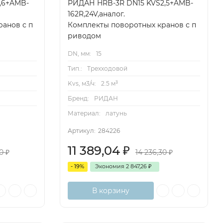
,6+AMB-
РИДАН HRB-3R DN15 KVS2,5+AMB-
162R,24V,аналог.
анов с п
Комплекты поворотных кранов с п
риводом
DN, мм:
15
Тип.:
Трехходовой
Kvs, м3/ч:
2.5 м³
Бренд:
РИДАН
Материал:
латунь
Артикул:
284226
11 389,04
₽
30
₽
14 236,30
₽
- 19%
Экономия
2 847,26
₽
В корзину