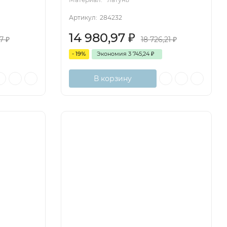
Артикул:
284232
14 980,97
₽
07
₽
18 726,21
₽
- 19%
Экономия
3 745,24
₽
В корзину