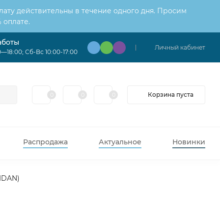
лату действительны в течение одного дня. Просим
 оплате.
аботы
Личный кабинет
—18:00; Сб-Вс 10:00-17:00
Корзина пуста
0
0
0
Распродажа
Актуальное
Новинки
IDAN)