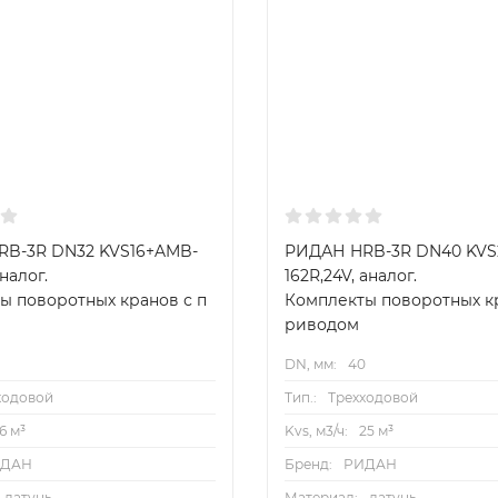
B-3R DN32 KVS16+AMB-
РИДАН HRB-3R DN40 KVS
налог.
162R,24V, аналог.
ы поворотных кранов с п
Комплекты поворотных кр
риводом
DN, мм:
40
ходовой
Тип.:
Трехходовой
16 м³
Kvs, м3/ч:
25 м³
ИДАН
Бренд:
РИДАН
латунь
Материал:
латунь