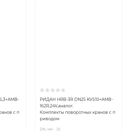
6,3+AMB-
РИДАН HRB-3R DN25 KVS10+AMB-
162R,24V,аналог.
анов с п
Комплекты поворотных кранов с п
риводом
DN, мм:
25