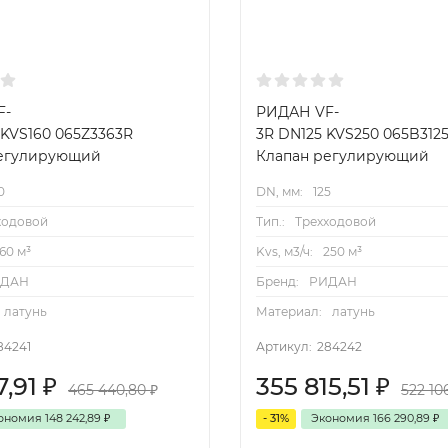
F-
РИДАН VF-
 KVS160 065Z3363R
3R DN125 KVS250 065B312
регулирующий
Клапан регулирующий
0
DN, мм:
125
ходовой
Тип.:
Трехходовой
160 м³
Kvs, м3/ч:
250 м³
ИДАН
Бренд:
РИДАН
латунь
Материал:
латунь
84241
Артикул:
284242
7,91
₽
355 815,51
₽
465 440,80
₽
522 10
ономия
148 242,89
₽
- 31%
Экономия
166 290,89
₽