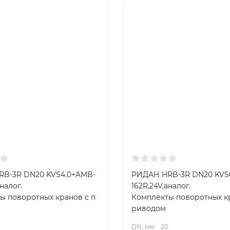
B-3R DN20 KVS4.0+AMB-
РИДАН HRB-3R DN20 KVS
налог.
162R,24V,аналог.
ы поворотных кранов с п
Комплекты поворотных кр
риводом
DN, мм:
20