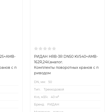
25+AMB-
РИДАН HRB-3R DN50 KVS40+AMB-
162R,24V,аналог.
анов с п
Комплекты поворотных кранов с п
риводом
DN, мм:
50
Тип.:
Трехходовой
Kvs, м3/ч:
40 м³
Бренд:
РИДАН
Материал:
латунь