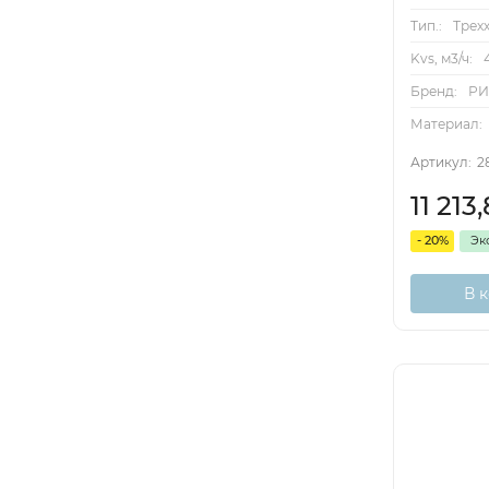
Тип.:
Трех
Kvs, м3/ч:
Бренд:
Р
Материал:
Артикул:
2
11 213
- 20%
Эк
В 