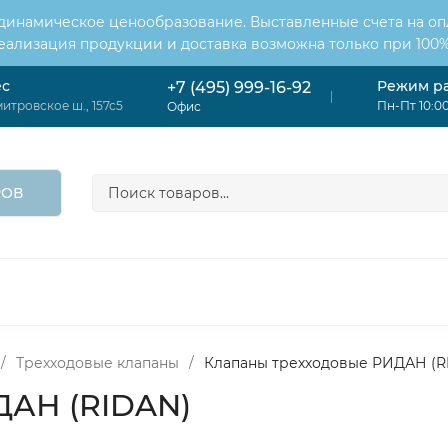
 динамическое ценообразование. Выставленные счета на оп
Реализация продукции и доставка возможна только при 100%
ес
Режим р
+7 (495) 999-16-92
итровское ш., 157с5
Пн-Пт 10:00
Офис
РОВ
ОНДИЦИОНЕРЫ
ВЕНТИЛЯЦИЯ
ОТОПЛЕНИЕ
ЦИЯ
/
Трехходовые клапаны
/
Клапаны трехходовые РИДАН (R
ДАН (RIDAN)