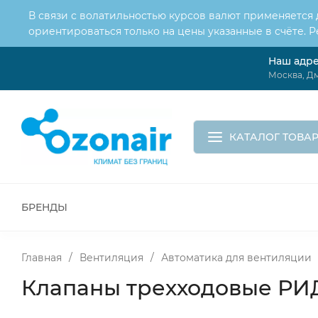
В связи с волатильностью курсов валют применяется
ориентироваться только на цены указанные в счёте. 
Наш адр
О нас
Услуги
Доставка и оплата
Москва, Дм
Обмен и возврат
Контакты
Корзина
КАТАЛОГ ТОВА
БРЕНДЫ
ВСЕ ДЛЯ МОНТАЖА И СЕРВИСА
К
ВОДОСНАБЖЕНИЕ
КАНАЛИЗА
Главная
/
Вентиляция
/
Автоматика для вентиляции
Клапаны трехходовые РИ