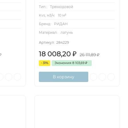
Тип.:
Трехходовой
Kvs, м3/ч:
10 м³
Бренд:
РИДАН
Материал:
латунь
Артикул:
284229
18 008,20
₽
₽
26 111,89
₽
- 31%
Экономия
8 103,69
₽
В корзину