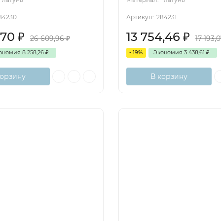
84230
Артикул:
284231
,70
₽
13 754,46
₽
26 609,96
₽
17 193,
ономия
8 258,26
₽
- 19%
Экономия
3 438,61
₽
корзину
В корзину