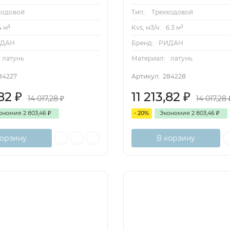
ходовой
Тип.:
Трехходовой
4 м³
Kvs, м3/ч:
6.3 м³
ИДАН
Бренд:
РИДАН
латунь
Материал:
латунь
84227
Артикул:
284228
,82
₽
11 213,82
₽
14 017,28
₽
14 017,28
ономия
2 803,46
₽
- 20%
Экономия
2 803,46
₽
корзину
В корзину