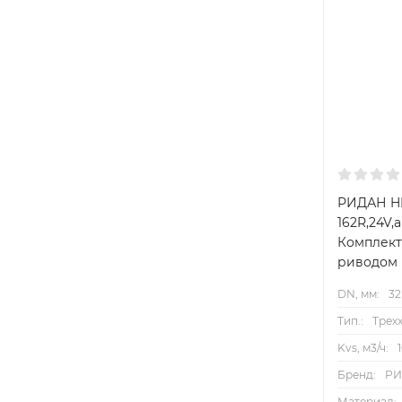
РИДАН HR
162R,24V,а
Комплект
риводом
DN, мм:
32
Тип.:
Трех
Kvs, м3/ч:
Бренд:
Р
Материал: