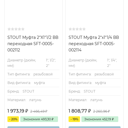
STOUT Муфта 2"X1"1/2 ВВ
STOUT Муфта 2"x1"1/4 ВВ
переходная SFT-0005-
переходная SFT-0005-
002112
002114
Диаметр (дюйм,
1", 1/2",
Диаметр (дюйм,
1", 1/4",
мм):
2"
мм):
2"
Тип фитинга:
резьбовой
Тип фитинга:
резьбовой
Вид фитинга:
муфта
Вид фитинга:
муфта
Бренд:
STOUT
Бренд:
STOUT
Материал:
латунь
Материал:
латунь
1 973,19
₽
1 808,77
₽
2 466,49
₽
2 260,96
₽
- 20%
Экономия
493,30
₽
- 19%
Экономия
452,19
₽