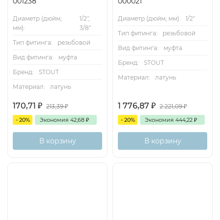
001238
000021
Диаметр (дюйм,
1/2",
Диаметр (дюйм, мм):
1/2"
мм):
3/8"
Тип фитинга:
резьбовой
Тип фитинга:
резьбовой
Вид фитинга:
муфта
Вид фитинга:
муфта
Бренд:
STOUT
Бренд:
STOUT
Материал:
латунь
Материал:
латунь
170,71
₽
1 776,87
₽
213,39
₽
2 221,09
₽
- 20%
Экономия
42,68
₽
- 20%
Экономия
444,22
₽
В корзину
В корзину