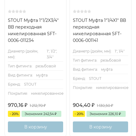
STOUT Муфта 1"1/2X3/4"
STOUT Муфта 1"1/4X1" ВВ
ВВ переходная
переходная
никелированная SFT-
никелированная SFT-
0006-011234
0006-001141
Диаметр (дюйм,
1", 1/2",
Диаметр (дюйм, мм):
1", 1/4"
мм):
3/4"
Тип фитинга:
резьбовой
Тип фитинга:
резьбовой
Вид фитинга:
муфта
Вид фитинга:
муфта
Бренд:
STOUT
Бренд:
STOUT
Покрытие:
никелированное
Покрытие:
никелированное
970,16
₽
904,40
₽
1 212,70
₽
1 130,50
₽
- 20%
Экономия
242,54
₽
- 20%
Экономия
226,10
₽
В корзину
В корзину