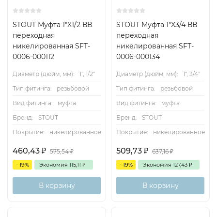
STOUT Муфта 1"X1/2 ВВ
STOUT Муфта 1"X3/4 ВВ
переходная
переходная
никелированная SFT-
никелированная SFT-
0006-000112
0006-000134
Диаметр (дюйм, мм):
1", 1/2"
Диаметр (дюйм, мм):
1", 3/4"
Тип фитинга:
резьбовой
Тип фитинга:
резьбовой
Вид фитинга:
муфта
Вид фитинга:
муфта
Бренд:
STOUT
Бренд:
STOUT
Покрытие:
никелированное
Покрытие:
никелированное
460,43
₽
509,73
₽
575,54
₽
637,16
₽
- 19%
Экономия
115,11
₽
- 19%
Экономия
127,43
₽
В корзину
В корзину