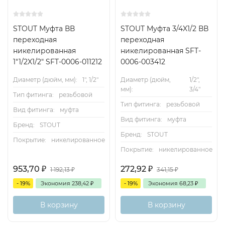
STOUT Муфта ВВ
STOUT Муфта 3/4X1/2 ВВ
переходная
переходная
никелированная
никелированная SFT-
1"1/2X1/2" SFT-0006-011212
0006-003412
Диаметр (дюйм, мм):
1", 1/2"
Диаметр (дюйм,
1/2",
мм):
3/4"
Тип фитинга:
резьбовой
Тип фитинга:
резьбовой
Вид фитинга:
муфта
Вид фитинга:
муфта
Бренд:
STOUT
Бренд:
STOUT
Покрытие:
никелированное
Покрытие:
никелированное
953,70
₽
272,92
₽
1 192,13
₽
341,15
₽
- 19%
Экономия
238,42
₽
- 19%
Экономия
68,23
₽
В корзину
В корзину