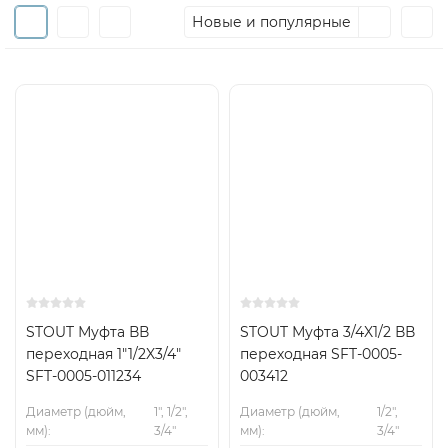
Новые и популярные
STOUT Муфта ВВ
STOUT Муфта 3/4X1/2 ВВ
переходная 1"1/2X3/4"
переходная SFT-0005-
SFT-0005-011234
003412
Диаметр (дюйм,
1", 1/2",
Диаметр (дюйм,
1/2",
мм):
3/4"
мм):
3/4"