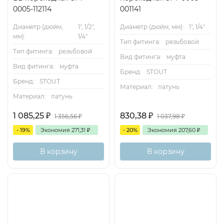
0005-112114
001141
Диаметр (дюйм,
1", 1/2",
Диаметр (дюйм, мм):
1", 1/4"
мм):
1/4"
Тип фитинга:
резьбовой
Тип фитинга:
резьбовой
Вид фитинга:
муфта
Вид фитинга:
муфта
Бренд:
STOUT
Бренд:
STOUT
Материал:
латунь
Материал:
латунь
1 085,25
₽
830,38
₽
1 356,56
₽
1 037,98
₽
- 19%
Экономия
271,31
₽
- 20%
Экономия
207,60
₽
В корзину
В корзину