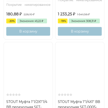
Покрытие:
никелированное
Покрытие:
никелированное
180,88
₽
1 233,25
₽
226,10
₽
1 541,56
₽
- 20%
Экономия
45,22
₽
- 19%
Экономия
308,31
₽
В корзину
В корзину
STOUT Муфта 1"1/2X1"1/4
STOUT Муфта 1"1/4X1" ВВ
ВВ переходная SFT-
переходная SFT-0005-