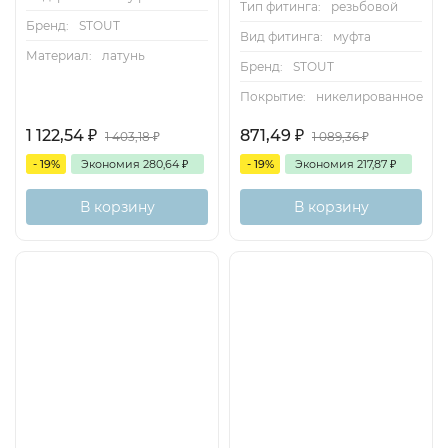
Тип фитинга:
резьбовой
Бренд:
STOUT
Вид фитинга:
муфта
Материал:
латунь
Бренд:
STOUT
Покрытие:
никелированное
1 122,54
₽
871,49
₽
1 403,18
₽
1 089,36
₽
- 19%
Экономия
280,64
₽
- 19%
Экономия
217,87
₽
В корзину
В корзину