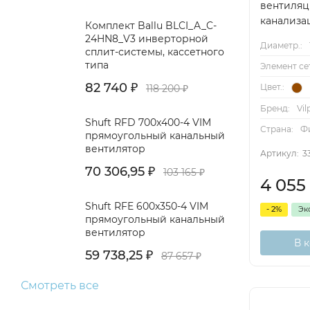
вентиляц
канализа
Комплект Ballu BLCI_A_C-
24HN8_V3 инверторной
Диаметр.:
сплит-системы, кассетного
типа
Элемент се
82 740
₽
Цвет.:
118 200
₽
Бренд:
Vil
Shuft RFD 700x400-4 VIM
Страна:
Ф
прямоугольный канальный
вентилятор
Артикул:
3
70 306,95
₽
103 165
₽
4 055
Shuft RFE 600x350-4 VIM
- 2%
Эк
прямоугольный канальный
вентилятор
В 
59 738,25
₽
87 657
₽
Смотреть все