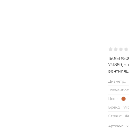
160/ER/5
741889, 
вентиля
Диаметр.:
Элемент се
Цвет.:
Бренд:
Vil
Страна:
Ф
Артикул:
3