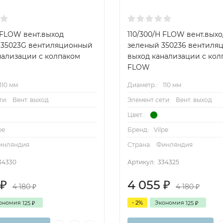
 FLOW вент.выход
110/300/H FLOW вент.выхо
 35023G вентиляционный
зеленый 350236 вентиля
нализации с колпаком
выход канализации с кол
FLOW
110 мм
Диаметр.:
110 мм
ти:
Вент. выход
Элемент сети:
Вент. выход
Цвет.:
pe
Бренд:
Vilpe
инляндия
Страна:
Финляндия
34330
Артикул:
334325
4 055
₽
₽
4 180
4 180
₽
₽
ономия
- 2%
Экономия
125
125
₽
₽