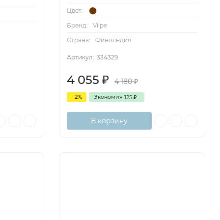
Цвет.:
Бренд:
Vilpe
Страна:
Финляндия
Артикул:
334329
4 055
₽
4 180
₽
- 2%
Экономия
125
₽
В корзину