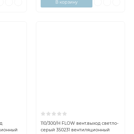
В корзину
д
110/300/H FLOW вент.выход светло-
ционный
серый 350231 вентиляционный