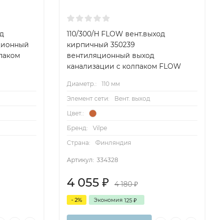
д
110/300/H FLOW вент.выход
ционный
кирпичный 350239
паком
вентиляционный выход
канализации с колпаком FLOW
Диаметр.:
110 мм
Элемент сети:
Вент. выход
Цвет.:
Бренд:
Vilpe
Страна:
Финляндия
Артикул:
334328
4 055
₽
4 180
₽
- 2%
Экономия
125
₽