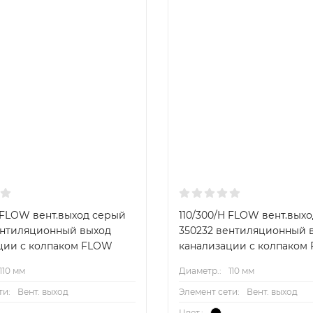
H FLOW вент.выход серый
110/300/H FLOW вент.вых
ентиляционный выход
350232 вентиляционный 
ции с колпаком FLOW
канализации с колпаком
110 мм
Диаметр.:
110 мм
ти:
Вент. выход
Элемент сети:
Вент. выход
Цвет.: