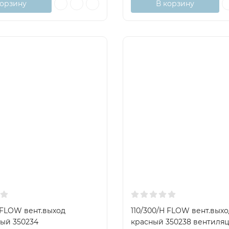
корзину
В корзину
 FLOW вент.выход
110/300/H FLOW вент.выхо
ый 350234
красный 350238 вентиля