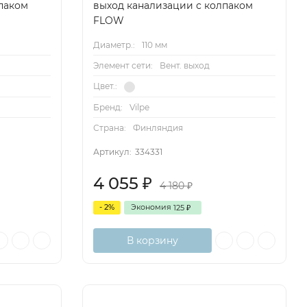
паком
выход канализации с колпаком
FLOW
Диаметр.:
110 мм
Элемент сети:
Вент. выход
Цвет.:
Бренд:
Vilpe
Страна:
Финляндия
Артикул:
334331
4 055
₽
4 180
₽
- 2%
Экономия
125
₽
В корзину