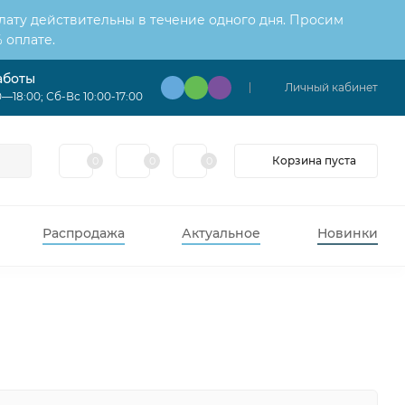
лату действительны в течение одного дня. Просим
 оплате.
аботы
Личный кабинет
—18:00; Сб-Вс 10:00-17:00
Корзина пуста
0
0
0
Распродажа
Актуальное
Новинки