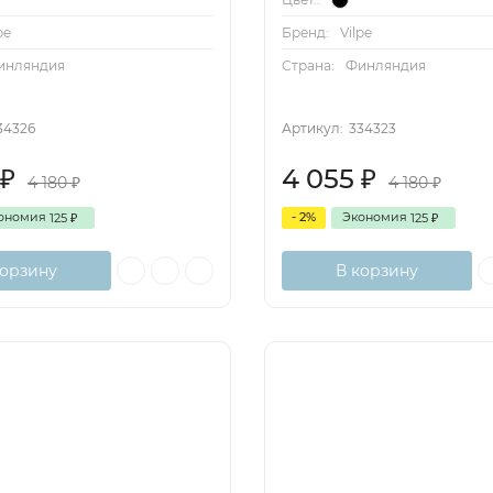
pe
Бренд:
Vilpe
инляндия
Страна:
Финляндия
34326
Артикул:
334323
4 055
₽
₽
4 180
4 180
₽
₽
ономия
- 2%
Экономия
125
125
₽
₽
корзину
В корзину