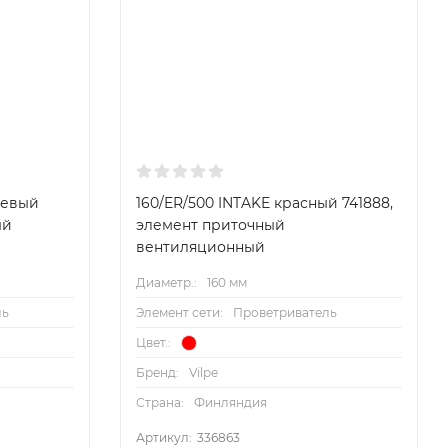
невый
160/ER/500 INTAKE красный 741888,
ый
элемент приточный
вентиляционный
Диаметр.:
160 мм
ль
Элемент сети:
Проветриватель
Цвет.:
Бренд:
Vilpe
Страна:
Финляндия
Артикул:
336863