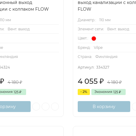
ионный выход
выход канализации с кол
ции с колпаком FLOW
FLOW
110 мм
Диаметр.:
110 мм
ти:
Вент. выход
Элемент сети:
Вент. выход
Цвет.:
pe
Бренд:
Vilpe
инляндия
Страна:
Финляндия
34324
Артикул:
334327
4 055
₽
₽
4 180
4 180
₽
₽
ономия
- 2%
Экономия
125
125
₽
₽
корзину
В корзину