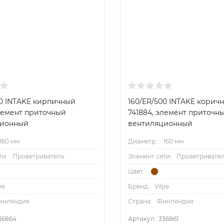
00 INTAKE кирпичный
160/ER/500 INTAKE корич
элемент приточный
741884, элемент приточн
ционный
вентиляционный
160 мм
Диаметр.:
160 мм
ти:
Проветриватель
Элемент сети:
Проветривате
Цвет.:
pe
Бренд:
Vilpe
инляндия
Страна:
Финляндия
36864
Артикул:
336861