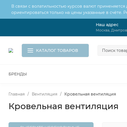
В связи с волатильностью курсов валют применяется
ориентироваться только на цены указанные в счёте. 
Наш адрес
О нас
Услуги
Москва, Дмитровс
Доставка и оплата
Обмен и возврат
Контакты
Корзина
КАТАЛОГ ТОВАРОВ
БРЕНДЫ
ВСЕ ДЛЯ МОНТАЖА И СЕРВИСА
К
ВОДОСНАБЖЕНИЕ
КАНАЛИЗА
Главная
/
Вентиляция
/
Кровельная вентиляция
Кровельная вентиляция