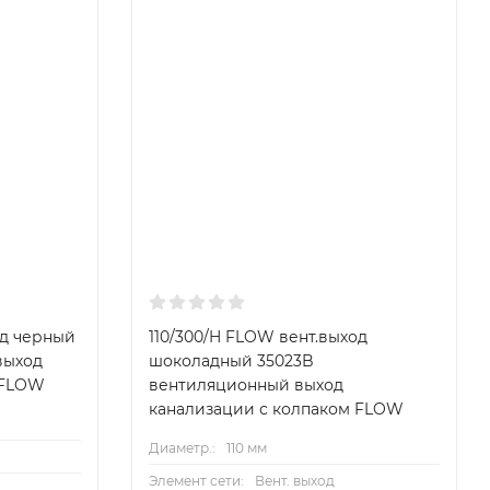
од черный
110/300/H FLOW вент.выход
выход
шоколадный 35023B
 FLOW
вентиляционный выход
канализации с колпаком FLOW
Диаметр.:
110 мм
Элемент сети:
Вент. выход