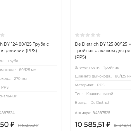
ch DY 124 80/125 Труба с
De Dietrich DY 125 80/125 
ля ревизии (PPS)
Тройник с лючком для р
(PPS)
ти:
Труба
Элемент сети:
Тройник
мохода.:
80/125 мм
Диаметр дымохода.:
80/125 м
охода:
270 мм
Материал:
PPS
PPS
Тип.:
Коаксиальный
сиальный
Бренд:
De Dietrich
4887524
Артикул:
84887525
,50
₽
10 585,51
₽
11 630,52
₽
15 348,7