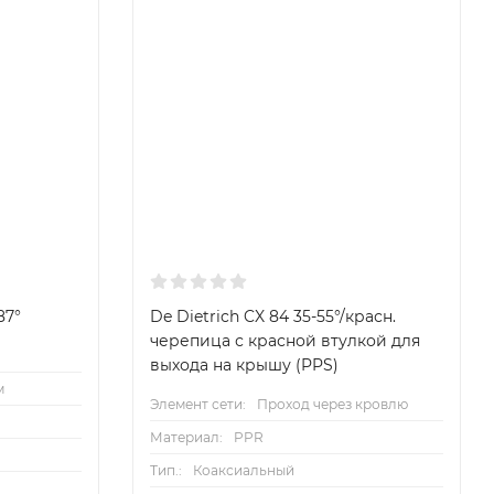
87°
De Dietrich CX 84 35-55°/красн.
черепица с красной втулкой для
выхода на крышу (PPS)
м
Элемент сети:
Проход через кровлю
Материал:
PPR
Тип.:
Коаксиальный