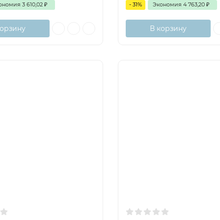
ономия
3 610,02
₽
- 31%
Экономия
4 763,20
₽
корзину
В корзину