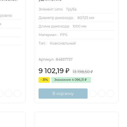
Элемент сети:
Труба
кровлю
Диаметр дымохода.:
80/125 мм
м
Длина дымохода:
1000 мм
Материал:
PPS
Тип.:
Коаксиальный
Артикул:
84837737
9 102,19
₽
13 198,50
₽
- 31%
Экономия
4 096,31
₽
В корзину