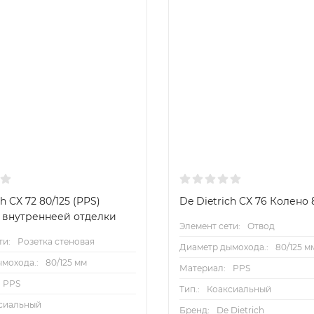
h CX 72 80/125 (PPS)
De Dietrich CX 76 Колено 
 внутреннеей отделки
Элемент сети:
Отвод
ти:
Розетка стеновая
Диаметр дымохода.:
80/125 м
мохода.:
80/125 мм
Материал:
PPS
PPS
Тип.:
Коаксиальный
сиальный
Бренд:
De Dietrich