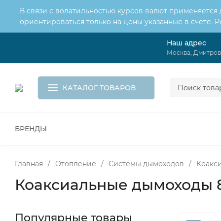
В связи с волатильностью курсов валют применяется
ориентироваться только на цены указанные в счёте. 
Наш адрес
О нас
Услуги
Москва, Дмитровс
Доставка и оплата
Обмен и возврат
Контакты
Корзина
КАТАЛОГ ТОВАРОВ
БРЕНДЫ
ВСЕ ДЛЯ МОНТАЖА И СЕРВИСА
К
ВОДОСНАБЖЕНИЕ
КАНАЛИЗА
Главная
/
Отопление
/
Системы дымоходов
/
Коакс
Коаксиальные дымоходы 8
Популярные товары