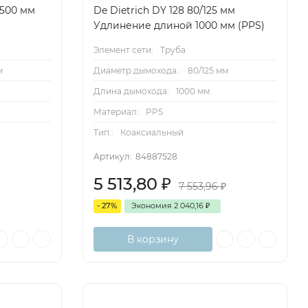
L500 мм
De Dietrich DY 128 80/125 мм
Удлинение длиной 1000 мм (PPS)
Элемент сети:
Труба
м
Диаметр дымохода.:
80/125 мм
Длина дымохода:
1000 мм
Материал:
PPS
Тип.:
Коаксиальный
Артикул:
84887528
5 513,80
₽
7 553,96
₽
- 27%
Экономия
2 040,16
₽
В корзину