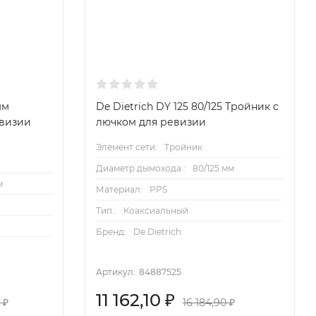
мм
De Dietrich DY 125 80/125 Тройник с
евизии
лючком для ревизии
Элемент сети:
Тройник
Диаметр дымохода.:
80/125 мм
м
Материал:
PPS
Тип.:
Коаксиальный
Бренд:
De Dietrich
Артикул:
84887525
11 162,10
₽
1
₽
16 184,90
₽