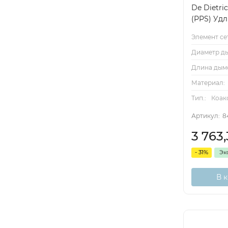
De Dietri
(PPS) Уд
Элемент се
Диаметр ды
Длина дым
Материал:
Тип.:
Коак
Артикул:
8
3 763
- 31%
Эк
В 