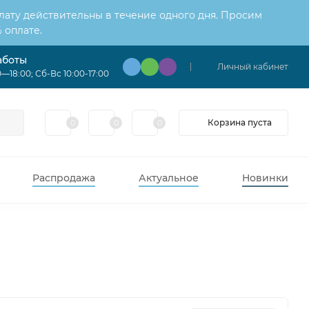
лату действительны в течение одного дня. Просим
 оплате.
аботы
Личный кабинет
—18:00; Сб-Вс 10:00-17:00
Корзина пуста
0
0
0
Распродажа
Актуальное
Новинки