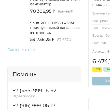
вентилятор
выхода н
70 306,95
₽
103 165
₽
Элемент се
Материал:
Shuft RFE 600x350-4 VIM
прямоугольный канальный
Тип.:
Коак
вентилятор
Бренд:
De 
59 738,25
₽
87 657
₽
Гарантия:
Смотреть все
Артикул:
8
6 474
- 31%
Эк
Помощь
В 
+7 (495) 999-16-92
Отдел продаж
+7 (916) 999-06-17