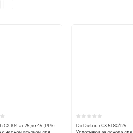
h CX 104 от 25 до 45 (PPS)
De Dietrich CX 51 80/125
 с черной втулкой для
Уплотняющая основа для