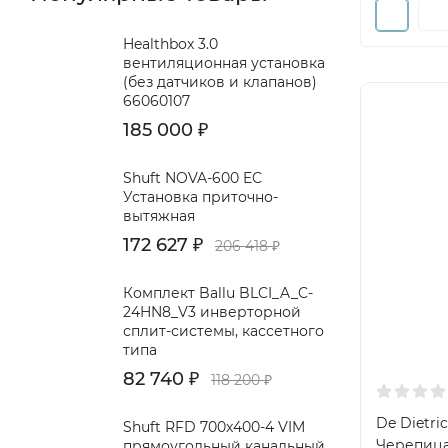
Healthbox 3.0
вентиляционная установка
(без датчиков и клапанов)
66060107
185 000
₽
Shuft NOVA-600 EC
Установка приточно-
вытяжная
172 627
₽
206 418
₽
Комплект Ballu BLCI_A_C-
24HN8_V3 инверторной
сплит-системы, кассетного
типа
82 740
₽
118 200
₽
De Dietric
Shuft RFD 700x400-4 VIM
Черепица
прямоугольный канальный