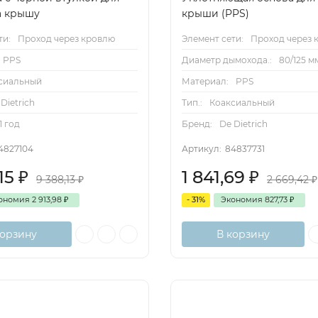
а крышу
крыши (PPS)
ти:
Проход через кровлю
Элемент сети:
Проход через 
PPS
Диаметр дымохода.:
80/125 м
сиальный
Материал:
PPS
Dietrich
Тип.:
Коаксиальный
1 год
Бренд:
De Dietrich
4827104
Артикул:
84837731
,15
₽
1 841,69
₽
9 388,13
₽
2 669,42
₽
ономия
2 913,98
₽
- 31%
Экономия
827,73
₽
корзину
В корзину