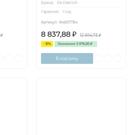
Бренд:
De Dietrich
Гарантия:
1 год
Артикул:
84837784
8 837,88
₽
5
₽
12 814,73
₽
- 31%
Экономия
3 976,85
₽
В корзину