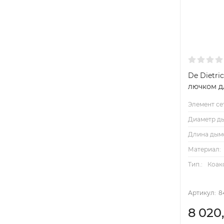
De Dietri
лючком д
Элемент се
Диаметр ды
Длина дым
Материал:
Тип.:
Коак
Артикул:
8
8 020