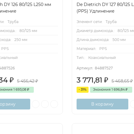
ch DY 126 80/125 L250 мм
De Dietrich DY 127 80/125 
линение
(PPS) Удлинение
ти:
Труба
Элемент сети:
Труба
мохода.:
80/125 мм
Диаметр дымохода.:
80/125 м
охода:
250 мм
Длина дымохода:
500 мм
PPS
Материал:
PPS
сиальный
Тип.:
Коаксиальный
4887526
Артикул:
84887527
,34
₽
3 771,81
₽
5 456,42
₽
5 468,65
₽
ономия
1 693,08
₽
- 31%
Экономия
1 696,84
₽
корзину
В корзину