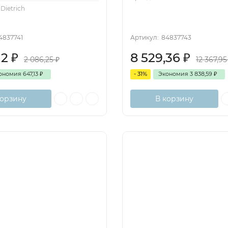
Dietrich
4837741
Артикул:
84837743
12
₽
8 529,36
₽
2 086,25
₽
12 367,9
ономия
647,13
₽
- 31%
Экономия
3 838,59
₽
корзину
В корзину