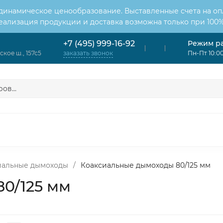
 динамическое ценообразование. Выставленные счета на оп
Реализация продукции и доставка возможна только при 100%
Режим р
+7 (495) 999-16-92
кое ш., 157с5
Пн-Пт 10:00
заказать звонок
ОНДИЦИОНЕРЫ
ВЕНТИЛЯЦИЯ
ОТОПЛЕНИЕ
ЦИЯ
иальные дымоходы
/
Коаксиальные дымоходы 80/125 мм
0/125 мм