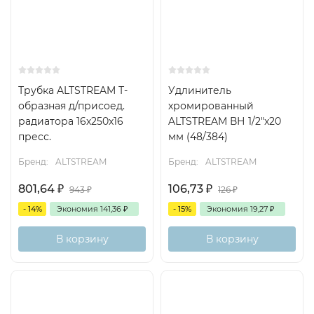
Трубка ALTSTREAM Т-
Удлинитель
образная д/присоед.
хромированный
радиатора 16х250x16
ALTSTREAM ВН 1/2"x20
пресс.
мм (48/384)
Бренд:
ALTSTREAM
Бренд:
ALTSTREAM
801,64
₽
106,73
₽
943
₽
126
₽
- 14%
Экономия
141,36
₽
- 15%
Экономия
19,27
₽
В корзину
В корзину