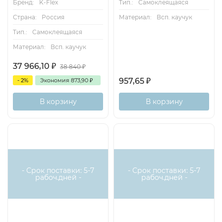
Тип.:
Самоклеящаяся
Бренд:
K-Flex
Материал:
Всп. каучук
Страна:
Россия
Тип.:
Самоклеящаяся
Материал:
Всп. каучук
37 966,10
₽
38 840
₽
957,65
₽
- 2%
Экономия
873,90
₽
В корзину
В корзину
- Срок поставки: 5-7
- Срок поставки: 5-7
рабоч.дней -
рабоч.дней -