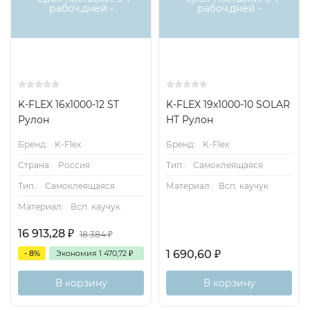
рабоч.дней -
рабоч.дней -
K-FLEX 16x1000-12 ST
K-FLEX 19x1000-10 SOLAR
Рулон
HT Рулон
Бренд:
K-Flex
Бренд:
K-Flex
Страна:
Россия
Тип.:
Самоклеящаяся
Тип.:
Самоклеящаяся
Материал:
Всп. каучук
Материал:
Всп. каучук
16 913,28
₽
18 384
₽
1 690,60
₽
- 8%
Экономия
1 470,72
₽
В корзину
В корзину