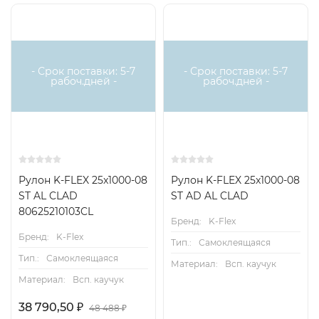
- Срок поставки: 5-7
- Срок поставки: 5-7
рабоч.дней -
рабоч.дней -
Рулон K-FLEX 25x1000-08
Рулон K-FLEX 25x1000-08
ST AL CLAD
ST AD AL CLAD
80625210103CL
Бренд:
K-Flex
Бренд:
K-Flex
Тип.:
Самоклеящаяся
Тип.:
Самоклеящаяся
Материал:
Всп. каучук
Материал:
Всп. каучук
38 790,50
₽
48 488
₽