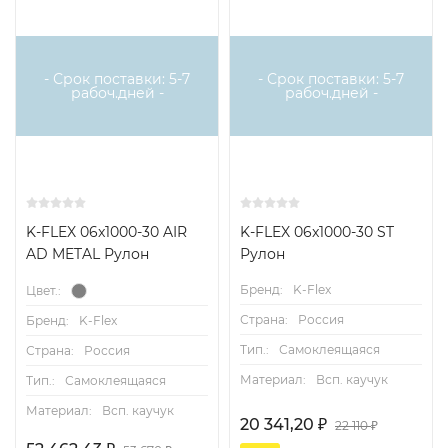
- Срок поставки: 5-7
- Срок поставки: 5-7
рабоч.дней -
рабоч.дней -
K-FLEX 06x1000-30 AIR
K-FLEX 06x1000-30 ST
AD METAL Рулон
Рулон
Бренд:
K-Flex
Цвет.:
Страна:
Россия
Бренд:
K-Flex
Тип.:
Самоклеящаяся
Страна:
Россия
Материал:
Всп. каучук
Тип.:
Самоклеящаяся
Материал:
Всп. каучук
20 341,20
₽
22 110
₽