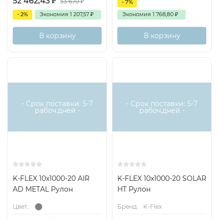
52 462,43
₽
53 670
₽
- 7%
- 2%
Экономия
1 207,57
₽
Экономия
1 768,80
₽
В корзину
В корзину
- Срок поставки: 5-7
- Срок поставки: 5-7
рабоч.дней -
рабоч.дней -
K-FLEX 10x1000-20 AIR
K-FLEX 10x1000-20 SOLAR
AD METAL Рулон
HT Рулон
Бренд:
K-Flex
Цвет.: