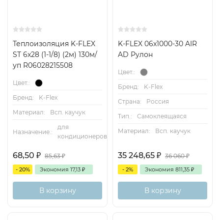
Теплоизоляция K-FLEX
K-FLEX 06x1000-30 AIR
ST 6х28 (1-1/8) (2м) 130м/
AD Рулон
уп R06028215508
Цвет.:
Цвет.:
Бренд:
K-Flex
Бренд:
K-Flex
Страна:
Россия
Материал:
Всп. каучук
Тип.:
Самоклеящаяся
для
Материал:
Всп. каучук
Назначение.:
кондиционеров
68,50
₽
35 248,65
₽
85,63
₽
36 060
₽
- 20%
Экономия
17,13
₽
- 2%
Экономия
811,35
₽
В корзину
В корзину