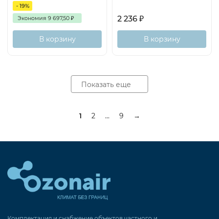
- 19%
2 236
₽
Экономия
9 697,50
₽
В корзину
В корзину
Показать еще
1
2
...
9
→
Комплектация и снабжение объектов частного и