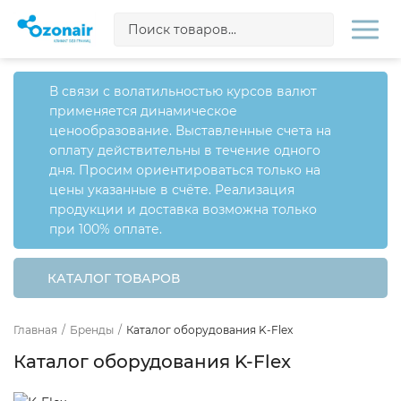
В связи с волатильностью курсов валют
применяется динамическое
ценообразование. Выставленные счета на
оплату действительны в течение одного
дня. Просим ориентироваться только на
цены указанные в счёте. Реализация
продукции и доставка возможна только
при 100% оплате.
КАТАЛОГ ТОВАРОВ
Главная
/
Бренды
/
Каталог оборудования K-Flex
Каталог оборудования K-Flex