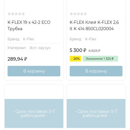
K-FLEX 19 x 42-2 ECO
K-FLEX Клей K-FLEX 2,6
Трубка
lt K 414 850CL020004
Бренд:
K-Flex
Бренд:
K-Flex
Материал:
Всп. каучук
5 300
₽
6 625
₽
289,94
₽
- 20%
Экономия
1 325
₽
В корзину
В корзину
- Срок поставки: 5-7
- Срок поставки: 5-7
рабоч.дней -
рабоч.дней -