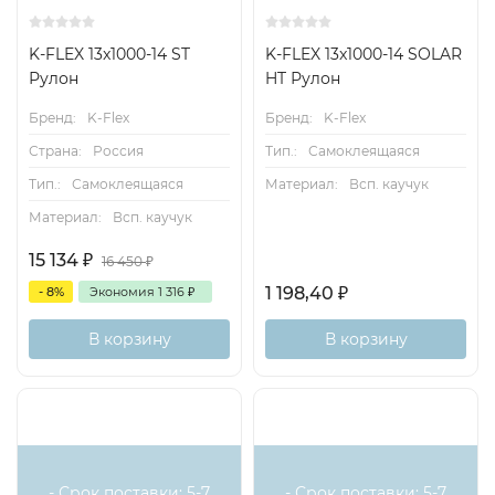
K-FLEX 13x1000-14 ST
K-FLEX 13x1000-14 SOLAR
Рулон
HT Рулон
Бренд:
K-Flex
Бренд:
K-Flex
Страна:
Россия
Тип.:
Самоклеящаяся
Тип.:
Самоклеящаяся
Материал:
Всп. каучук
Материал:
Всп. каучук
15 134
₽
16 450
₽
1 198,40
₽
- 8%
Экономия
1 316
₽
В корзину
В корзину
- Срок поставки: 5-7
- Срок поставки: 5-7