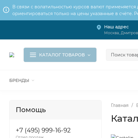
В связи с волатильностью курсов валют применяется
ориентироваться только на цены указанные в счёте. 
Наш адрес
О нас
Услуги
Москва, Дмитровс
Доставка и оплата
Обмен и возврат
Контакты
Корзина
КАТАЛОГ ТОВАРОВ
БРЕНДЫ
ВСЕ ДЛЯ МОНТАЖА И СЕРВИСА
К
ВОДОСНАБЖЕНИЕ
КАНАЛИЗА
Главная
/
Помощь
Катал
+7 (495) 999-16-92
Отдел продаж