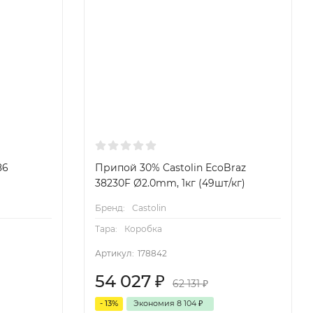
86
Припой 30% Castolin EcoBraz
38230F Ø2.0mm, 1кг (49шт/кг)
Бренд:
Castolin
Тара:
Коробка
Артикул:
178842
54 027
₽
62 131
₽
- 13%
Экономия
8 104
₽