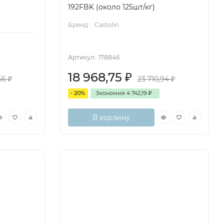
192FBK (около 125шт/кг)
Бренд:
Castolin
Артикул:
178846
18 968,75
₽
,56
₽
23 710,94
₽
- 20%
Экономия
4 742,19
₽
В корзину