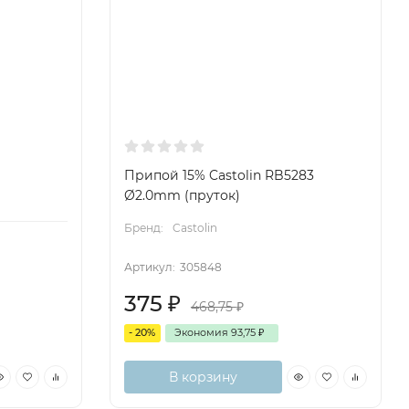
Припой 15% Castolin RB5283
Ø2.0mm (пруток)
Бренд:
Castolin
Артикул:
305848
375
₽
468,75
₽
- 20%
Экономия
93,75
₽
В корзину