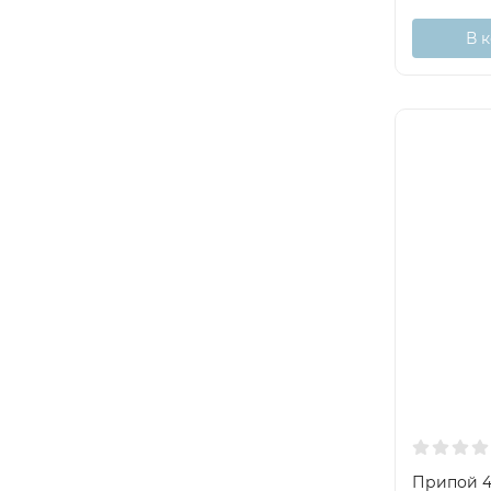
В 
Припой 4