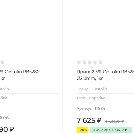
% Castolin RB5280
Припой 5% Castolin RB52
1кг
Ø2.0mm, 1кг
tolin
Бренд:
Castolin
обка
Тара:
Коробка
Артикул:
178841
78840
7 625
₽
9 531,25
₽
,90
₽
- 20%
Экономия
1 906,25
₽