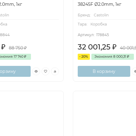
2.0mm, 1кг
38245F Ø2.0mm, 1кг
tolin
Бренд:
Castolin
обка
Тара:
Коробка
78844
Артикул:
178845
0
₽
32 001,25
₽
88 750
₽
40 001
ономия
17 740
₽
- 20%
Экономия
8 000,31
₽
корзину
В корзину