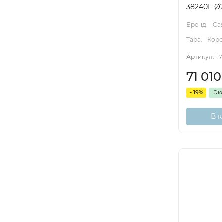
38240F Ø
Бренд:
Cas
Тара:
Кор
Артикул:
1
71 01
- 19%
Эк
В 