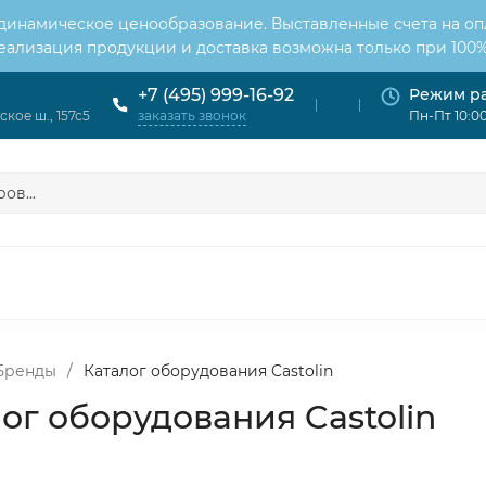
 динамическое ценообразование. Выставленные счета на оп
Реализация продукции и доставка возможна только при 100%
Режим р
+7 (495) 999-16-92
кое ш., 157с5
Пн-Пт 10:00
заказать звонок
ОНДИЦИОНЕРЫ
ВЕНТИЛЯЦИЯ
ОТОПЛЕНИЕ
ЦИЯ
Бренды
/
Каталог оборудования Castolin
ог оборудования Castolin