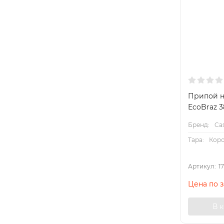
Припой н
EcoBraz 
Бренд:
Cas
Тара:
Кор
Артикул:
1
Цена по 
В 