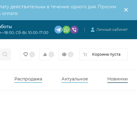
лату действительны в течение одного дня. Просим
 оплате.
аботы
Личный кабинет
—18:00; Сб-Вс 10:00-17:00
Корзина пуста
0
0
0
Распродажа
Актуальное
Новинки