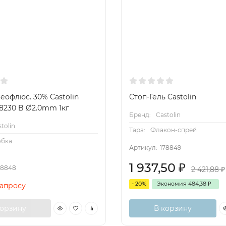
еофлюс. 30% Castolin
Стоп-Гель Castolin
38230 B Ø2.0mm 1кг
Бренд:
Castolin
tolin
Тара:
Флакон-спрей
обка
Артикул:
178849
1 937,50
₽
78848
2 421,88
₽
- 20%
Экономия
484,38
₽
запросу
корзину
В корзину