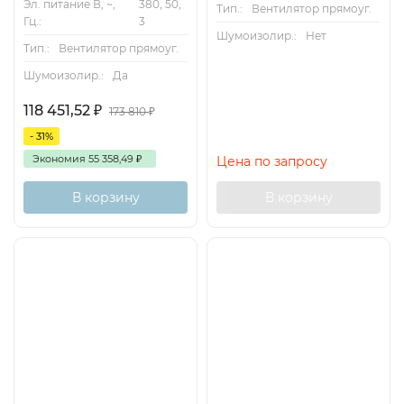
Эл. питание В, ~,
380, 50,
Тип.:
Вентилятор прямоуг.
Гц.:
3
Шумоизолир.:
Нет
Тип.:
Вентилятор прямоуг.
Шумоизолир.:
Да
118 451,52
₽
173 810
₽
- 31%
Экономия
55 358,49
₽
Цена по запросу
В корзину
В корзину