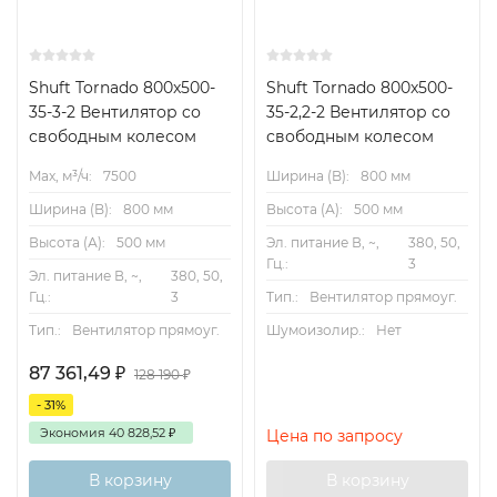
Shuft Tornado 800x500-
Shuft Tornado 800x500-
35-3-2 Вентилятор cо
35-2,2-2 Вентилятор cо
свободным колесом
свободным колесом
Max, м³/ч:
7500
Ширина (B):
800 мм
Ширина (B):
800 мм
Высота (А):
500 мм
Высота (А):
500 мм
Эл. питание В, ~,
380, 50,
Гц.:
3
Эл. питание В, ~,
380, 50,
Гц.:
3
Тип.:
Вентилятор прямоуг.
Тип.:
Вентилятор прямоуг.
Шумоизолир.:
Нет
87 361,49
₽
128 190
₽
- 31%
Экономия
40 828,52
₽
Цена по запросу
В корзину
В корзину