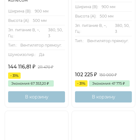
колесом
Ширина (B):
900 мм
Ширина (B):
900 мм
Высота (А):
500 мм
Высота (А):
500 мм
Эл. питание В, ~,
380, 50,
Эл. питание В, ~,
380, 50,
Гц.:
3
Гц.:
3
Тип.:
Вентилятор прямоуг.
Тип.:
Вентилятор прямоуг.
Шумоизолир.:
Да
144 116,81
₽
211 470
₽
102 225
₽
150 000
₽
- 31%
Экономия
67 353,20
₽
- 31%
Экономия
47 775
₽
В корзину
В корзину