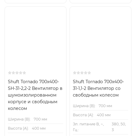
Shuft Tornado 700x400-
Shuft Tornado 700x400-
SH-31-2,2-2 Вентилятор в
31-1,1-2 Вентилятор cо
шумоизолированном
свободным колесом
корпусе и свободным
Ширина (B):
700 мм
колесом
Высота (А):
400 мм
Ширина (B):
700 мм
Эл. питание В, ~,
380, 50,
Высота (А):
400 мм
Гц.:
3