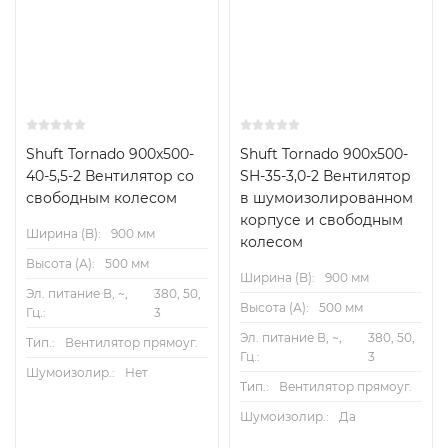
Shuft Tornado 900x500-
Shuft Tornado 900x500-
40-5,5-2 Вентилятор cо
SH-35-3,0-2 Вентилятор
свободным колесом
в шумоизолированном
корпусе и свободным
Ширина (B):
900 мм
колесом
Высота (А):
500 мм
Ширина (B):
900 мм
Эл. питание В, ~,
380, 50,
Высота (А):
500 мм
Гц.:
3
Эл. питание В, ~,
380, 50,
Тип.:
Вентилятор прямоуг.
Гц.:
3
Шумоизолир.:
Нет
Тип.:
Вентилятор прямоуг.
Шумоизолир.:
Да