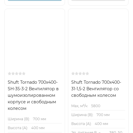
Shuft Tornado 700x400-
Shuft Tornado 700x400-
SH-35-3-2 Вентилятор в
31-1,5-2 Вентилятор cо
шумоизолированном
свободным колесом
корпусе и свободным
Max, м³/ч:
5800
колесом
Ширина (B):
700 мм
Ширина (B):
700 мм
Высота (А):
400 мм
Высота (А):
400 мм
Эл. питание В, ~,
380, 50,