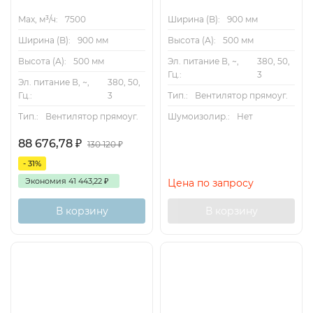
Max, м³/ч:
7500
Ширина (B):
900 мм
Ширина (B):
900 мм
Высота (А):
500 мм
Высота (А):
500 мм
Эл. питание В, ~,
380, 50,
Гц.:
3
Эл. питание В, ~,
380, 50,
Гц.:
3
Тип.:
Вентилятор прямоуг.
Тип.:
Вентилятор прямоуг.
Шумоизолир.:
Нет
88 676,78
₽
130 120
₽
- 31%
Экономия
41 443,22
₽
Цена по запросу
В корзину
В корзину