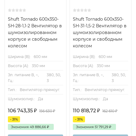
Shuft Tornado 600x350-
Shuft Tornado 600x350-
SH-28-1,1-2 Вентилятор в
SH-31-1,5-2 Вентилятор в
шумоизолированном
шумоизолированном
корпусе и свободным
корпусе и свободным
колесом
колесом
Ширина (B):
600 мм
Ширина (B):
600 мм
Высота (А):
350 мм
Высота (А):
350 мм
Эл. питание В, ~,
380, 50,
Эл. питание В, ~,
380, 50,
Гц.:
3
Гц.:
3
Тип.:
Вентилятор прямоуг.
Тип.:
Вентилятор прямоуг.
Шумоизолир.:
Да
Шумоизолир.:
Да
106 743,35
₽
110 818,72
₽
156 630
₽
162 610
₽
- 31%
- 31%
Экономия
49 886,66
₽
Экономия
51 791,29
₽