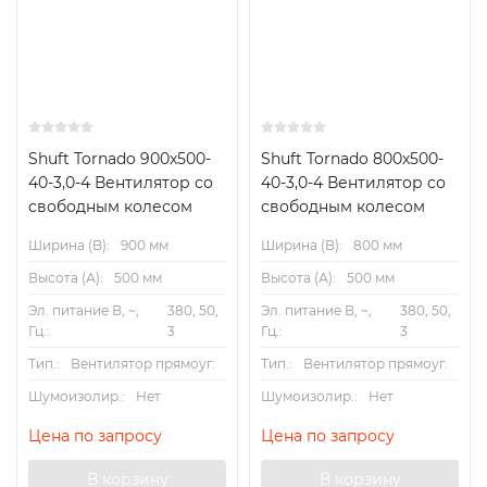
Shuft Tornado 900x500-
Shuft Tornado 800x500-
40-3,0-4 Вентилятор cо
40-3,0-4 Вентилятор cо
свободным колесом
свободным колесом
Ширина (B):
900 мм
Ширина (B):
800 мм
Высота (А):
500 мм
Высота (А):
500 мм
Эл. питание В, ~,
380, 50,
Эл. питание В, ~,
380, 50,
Гц.:
3
Гц.:
3
Тип.:
Вентилятор прямоуг.
Тип.:
Вентилятор прямоуг.
Шумоизолир.:
Нет
Шумоизолир.:
Нет
Цена по запросу
Цена по запросу
В корзину
В корзину