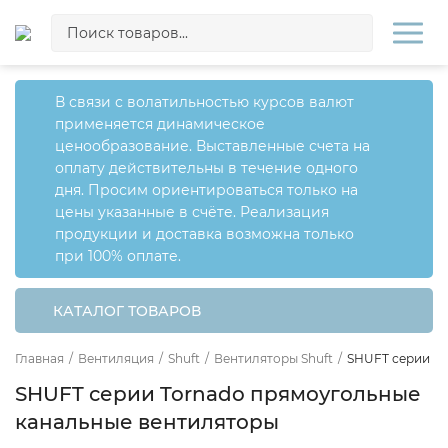
В связи с волатильностью курсов валют
применяется динамическое
ценообразование. Выставленные счета на
оплату действительны в течение одного
дня. Просим ориентироваться только на
цены указанные в счёте. Реализация
продукции и доставка возможна только
при 100% оплате.
КАТАЛОГ ТОВАРОВ
Главная
/
Вентиляция
/
Shuft
/
Вентиляторы Shuft
/
SHUFT серии To
SHUFT серии Tornado прямоугольные
канальные вентиляторы