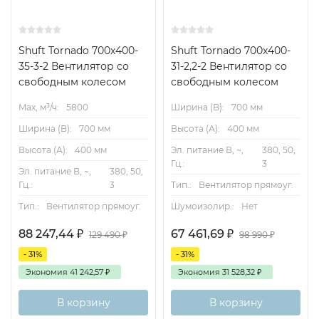
Shuft Tornado 700x400-
Shuft Tornado 700x400-
35-3-2 Вентилятор cо
31-2,2-2 Вентилятор cо
свободным колесом
свободным колесом
Max, м³/ч:
5800
Ширина (B):
700 мм
Ширина (B):
700 мм
Высота (А):
400 мм
Высота (А):
400 мм
Эл. питание В, ~,
380, 50,
Гц.:
3
Эл. питание В, ~,
380, 50,
Гц.:
3
Тип.:
Вентилятор прямоуг.
Тип.:
Вентилятор прямоуг.
Шумоизолир.:
Нет
88 247,44
₽
67 461,69
₽
129 490
₽
98 990
₽
- 31%
- 31%
Экономия
41 242,57
₽
Экономия
31 528,32
₽
В корзину
В корзину