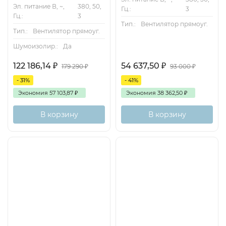
Эл. питание В, ~,
380, 50,
Гц.:
3
Гц.:
3
Тип.:
Вентилятор прямоуг.
Тип.:
Вентилятор прямоуг.
Шумоизолир.:
Да
122 186,14
₽
54 637,50
₽
179 290
₽
93 000
₽
- 31%
- 41%
Экономия
57 103,87
₽
Экономия
38 362,50
₽
В корзину
В корзину