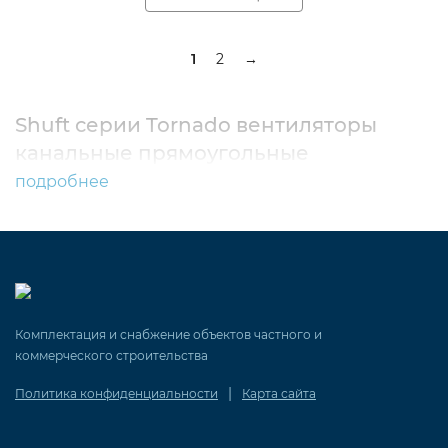
1
2
→
Shuft серии Tornado вентиляторы
канальные прямоугольные
подробнее
Комплектация и снабжение объектов частного и
коммерческого строительства
|
Политика конфиденциальности
Карта сайта