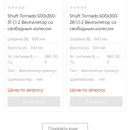
Shuft Tornado 600x350-
Shuft Tornado 600x300-
31-1,1-2 Вентилятор cо
28-1,1-2 Вентилятор cо
свободным колесом
свободным колесом
Ширина (B):
600 мм
Ширина (B):
600 мм
Высота (А):
350 мм
Высота (А):
300 мм
Эл. питание В, ~,
380, 50,
Эл. питание В, ~,
380, 50,
Гц.:
3
Гц.:
3
Тип.:
Вентилятор прямоуг.
Тип.:
Вентилятор прямоуг.
Шумоизолир.:
Нет
Шумоизолир.:
Нет
Цена по запросу
Цена по запросу
В корзину
В корзину
Показать еще