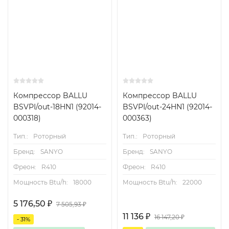
Компрессор BALLU
Компрессор BALLU
BSVPI/out-18HN1 (92014-
BSVPI/out-24HN1 (92014-
000318)
000363)
Тип.:
Роторный
Тип.:
Роторный
Бренд:
SANYO
Бренд:
SANYO
Фреон:
R410
Фреон:
R410
Мощность Btu/h:
18000
Мощность Btu/h:
22000
5 176,50
₽
7 505,93
₽
11 136
₽
16 147,20
₽
- 31%