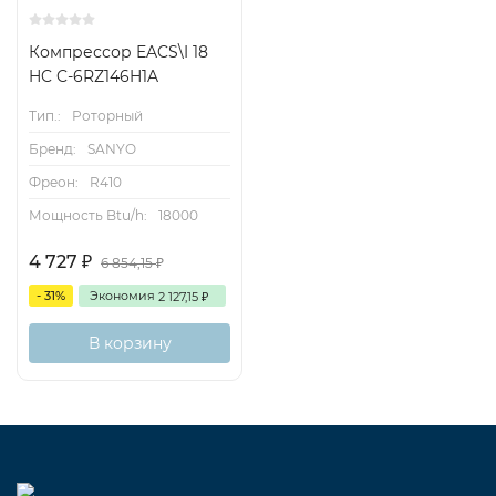
Компрессор EACS\I 18
HC C-6RZ146H1A
Тип.:
Роторный
Бренд:
SANYO
Фреон:
R410
Мощность Btu/h:
18000
4 727
₽
6 854,15
₽
- 31%
Экономия
2 127,15
₽
В корзину