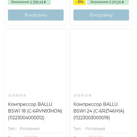
Экономия
- 31%
Экономия
2 329,43
5 011,20
₽
₽
В корзину
В корзину
Компрессор BALLU
Компрессор BALLU
BSWI 18 (C-6RVN93HON)
BSWI 24 (C-6RZ146H1A)
(11223004000012)
(11223003000019)
Тип.:
Роторный
Тип.:
Роторный