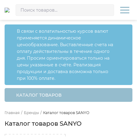
В связи с волатильностью курсов валют
применяется динамическое
ценообразование. Выставленные счета на
оплату действительны в течение одного
дня. Просим ориентироваться только на
цены указанные в счёте. Реализация
продукции и доставка возможна только
при 100% оплате.
КАТАЛОГ ТОВАРОВ
Главная
/
Бренды
/
Каталог товаров SANYO
Каталог товаров SANYO