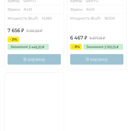
Бренд:
SANYO
Бренд:
SANYO
Фреон:
R410
Фреон:
R410
Мощность Btu/h:
14380
Мощность Btu/h:
18000
7 656
₽
11 101,20
₽
6 467
₽
9 377,15
₽
- 31%
Экономия
- 31%
Экономия
3 445,20
2 910,15
₽
₽
В корзину
В корзину