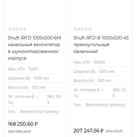
Shuft IRFD 1000x500-6M
Shuft RFD-B 1000x500-4S
канальный вентилятор
прямоугольный
в шумоизлированном
канальный
корпусе
Max, м³/ч:
18000
Max, м³/ч:
7200
Ширина (B):
1000 мм
Ширина (B):
1000 мм
Высота (А):
500 мм
Высота (А):
500 мм
Эл. питание В, ~,
380, 50,
Гц.:
3
Эл. питание В, ~,
380, 50,
Гц.:
3
Тип.:
Вентилятор прямоуг.
Тип.:
Вентилятор прямоуг.
168 250,60
₽
207 247,56
₽
304 105
230 285,40
₽
₽