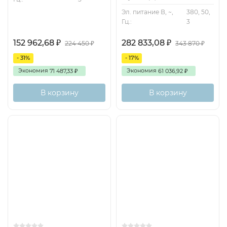
Эл. питание В, ~,
380, 50,
Декларация о соответствии ТР ТС.
Гц.:
3
Технические характеристики
152 962,68
282 833,08
₽
₽
224 450
343 870
₽
₽
- 31%
- 17%
Экономия
Экономия
71 487,33
61 036,92
₽
₽
Шумовые характеристики
В корзину
В корзину
График производительности