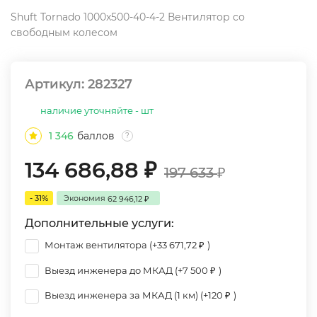
Shuft Tornado 1000x500-40-4-2 Вентилятор cо
свободным колесом
Артикул:
282327
наличие уточняйте - шт
1 346
баллов
?
134 686,88
₽
197 633
₽
- 31%
Экономия
62 946,12
₽
Дополнительные услуги:
Монтаж вентилятора (+
33 671,72
)
₽
Выезд инженера до МКАД (+
7 500
)
₽
Выезд инженера за МКАД (1 км) (+
120
)
₽