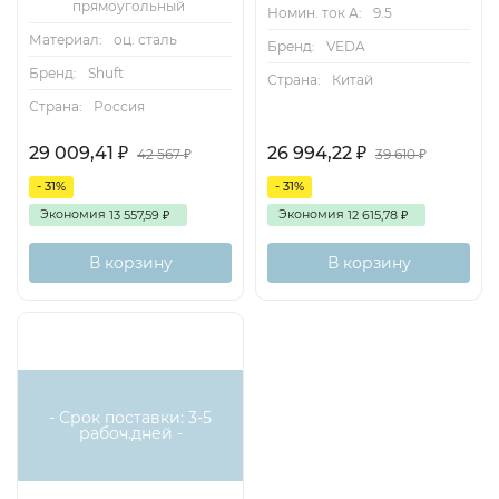
прямоугольный
Номин. ток А:
9.5
Материал:
оц. сталь
Бренд:
VEDA
Бренд:
Shuft
Страна:
Китай
Страна:
Россия
29 009,41
26 994,22
₽
₽
42 567
39 610
₽
₽
- 31%
- 31%
Экономия
Экономия
13 557,59
12 615,78
₽
₽
В корзину
В корзину
- Срок поставки: 3-5
рабоч.дней -