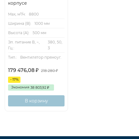
корпусе
Max, м³/ч:
8800
Ширина (B):
1000 мм
Высота (А):
500 мм
Эл. питание В, ~,
380, 50,
Гц.:
3
Тип.:
Вентилятор прямоуг.
179 476,08
₽
218 280
₽
- 17%
Экономия
38 803,92
₽
В корзину