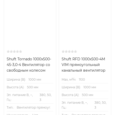
Shuft Tornado 1000x500-
Shuft RFD 1000x500-4M
45-3,0-4 Вентилятор cо
VIM прямоугольный
свободным колесом
канальный вентилятор
Ширина (B):
1000 мм
Max, м³/ч:
1100
Высота (А):
500 мм
Ширина (B):
1000 мм
Эл. питание В, ~,
380, 50,
Высота (А):
500 мм
Гц.:
3
Эл. питание В, ~,
380, 50,
Тип.:
Вентилятор прямоуг.
Гц.:
3