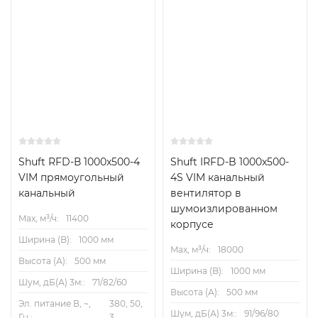
Усиленный монолитный корпус из 1,5 мм
оцинкованной стали
Электродвигатель с увеличенным
эксплуатационным ресурсом
Встроенный быстросъемный сервисный люк
Компактные габариты
Низкий уровень шума
Shuft RFD-В 1000x500-4
Shuft IRFD-B 1000x500-
VIM прямоугольный
4S VIM канальный
Монтаж
канальный
вентилятор в
шумоизлированном
Вентиляторы поставляются готовыми к подключению.
Max, м³/ч:
11400
корпусе
Могут устанавливаться в любом положении, в
Ширина (B):
1000 мм
соответствии с направлением потока воздуха.
Max, м³/ч:
18000
Высота (А):
500 мм
Необходимо предусматривать доступ для
Ширина (B):
1000 мм
обслуживания вентилятора.
Шум, дБ(А) 3м::
71/82/60
Высота (А):
500 мм
Эл. питание В, ~,
380, 50,
Сертификат
Шум, дБ(А) 3м::
91/96/80
Гц.:
3