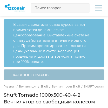
В связи с волатильностью курсов валют
применяется динамическое
ценообразование. Выставленные счета на
оплату действительны в течение одного
дня. Просим ориентироваться только на
цены указанные в счёте. Реализация
продукции и доставка возможна только
при 100% оплате.
КАТАЛОГ ТОВАРОВ
Главная
/
Вентиляция
/
Shuft
/
Вентиляторы Shuft
/
SHUFT серии To
Shuft Tornado 1000x500-40-4-2
Вентилятор cо свободным колесом