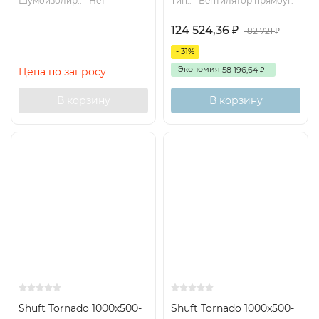
Шумоизолир.:
Нет
Тип.:
Вентилятор прямоуг.
124 524,36
₽
182 721
₽
- 31%
Экономия
58 196,64
Цена по запросу
₽
В корзину
В корзину
Shuft Tornado 1000x500-
Shuft Tornado 1000x500-