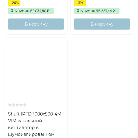
- 26%
- 31%
Экономия
Экономия
62 034,80
96 857,44
₽
₽
В корзину
В корзину
Shuft IRFD 1000x500-4M
VIM канальный
вентилятор в
шумоизлированном