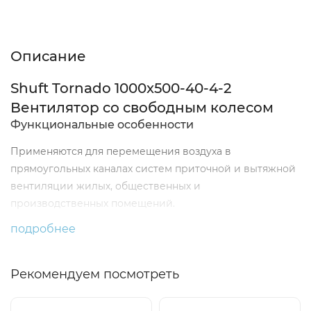
Описание
Характеристики
Отзывы (0)
Описание
Shuft Tornado 1000x500-40-4-2
Вентилятор cо свободным колесом
Функциональные особенности
Применяются для перемещения воздуха в
прямоугольных каналах систем приточной и вытяжной
вентиляции жилых, общественных и
производственных помещений.
подробнее
Преимущества:
Передовая конструкция со свободным рабочим
Рекомендуем посмотреть
колесом
Высокий напор и расход воздуха