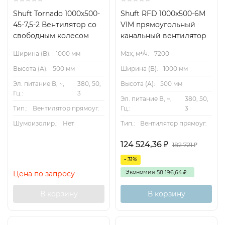
Схема электрических соединений
Shuft Tornado 1000x500-
Shuft RFD 1000x500-6M
45-7,5-2 Вентилятор cо
VIM прямоугольный
свободным колесом
канальный вентилятор
Размеры
Ширина (B):
1000 мм
Max, м³/ч:
7200
Высота (А):
500 мм
Ширина (B):
1000 мм
Эл. питание В, ~,
380, 50,
Высота (А):
500 мм
Гц.:
3
Эл. питание В, ~,
380, 50,
Схема обозначения
Тип.:
Вентилятор прямоуг.
Гц.:
3
Шумоизолир.:
Нет
Тип.:
Вентилятор прямоуг.
124 524,36
₽
182 721
₽
Способы размещения
- 31%
Экономия
58 196,64
Цена по запросу
₽
В корзину
В корзину