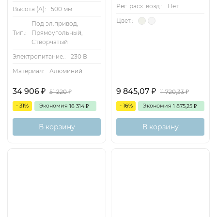
Рег. расх. возд.:
Нет
Высота (А):
500 мм
Цвет.:
Под эл.привод,
Тип.:
Прямоугольный,
Створчатый
Электропитание.:
230 В
Материал:
Алюминий
34 906
9 845,07
₽
₽
51 220
11 720,33
₽
₽
- 31%
Экономия
- 16%
Экономия
16 314
1 875,25
₽
₽
В корзину
В корзину