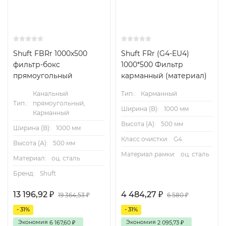
Shuft FBRr 1000x500
Shuft FRr (G4-EU4)
фильтр-бокс
1000*500 Фильтр
прямоугольный
карманный (материал)
Канальный
Тип.:
Карманный
Тип.:
прямоугольный,
Ширина (B):
1000 мм
Карманный
Высота (А):
500 мм
Ширина (B):
1000 мм
Класс очистки:
G4
Высота (А):
500 мм
Материал рамки:
оц. сталь
Материал:
оц. сталь
Бренд:
Shuft
13 196,92
4 484,27
₽
₽
19 364,53
6 580
₽
₽
- 31%
- 31%
Экономия
Экономия
6 167,60
2 095,73
₽
₽