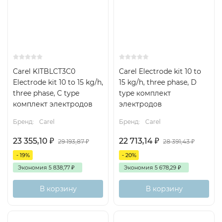
Carel KITBLCT3C0
Carel Electrode kit 10 to
Electrode kit 10 to 15 kg/h,
15 kg/h, three phase, D
three phase, C type
type комплект
комплект электродов
электродов
Бренд:
Carel
Бренд:
Carel
23 355,10
₽
22 713,14
₽
29 193,87
₽
28 391,43
₽
- 19%
- 20%
Экономия
5 838,77
₽
Экономия
5 678,29
₽
В корзину
В корзину