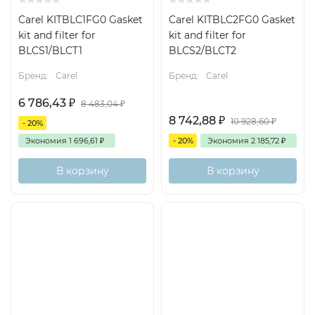
Carel KITBLC1FG0 Gasket
Carel KITBLC2FG0 Gasket
kit and filter for
kit and filter for
BLCS1/BLCT1
BLCS2/BLCT2
Бренд:
Carel
Бренд:
Carel
6 786,43
₽
8 483,04
₽
8 742,88
₽
10 928,60
₽
- 20%
Экономия
1 696,61
₽
- 20%
Экономия
2 185,72
₽
В корзину
В корзину