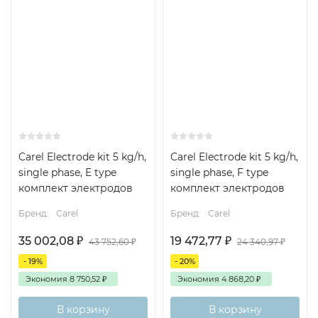
Carel Electrode kit 5 kg/h,
Carel Electrode kit 5 kg/h,
single phase, E type
single phase, F type
комплект электродов
комплект электродов
Бренд:
Carel
Бренд:
Carel
35 002,08
₽
19 472,77
₽
43 752,60
₽
24 340,97
₽
- 19%
- 20%
Экономия
8 750,52
₽
Экономия
4 868,20
₽
В корзину
В корзину