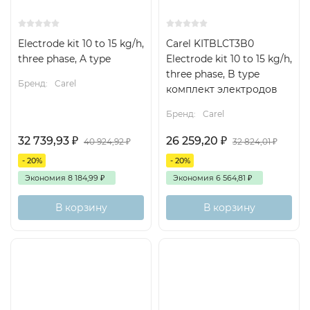
Electrode kit 10 to 15 kg/h,
Carel KITBLCT3B0
three phase, A type
Electrode kit 10 to 15 kg/h,
three phase, B type
Бренд:
Carel
комплект электродов
Бренд:
Carel
32 739,93
₽
26 259,20
₽
40 924,92
₽
32 824,01
₽
- 20%
- 20%
Экономия
8 184,99
₽
Экономия
6 564,81
₽
В корзину
В корзину