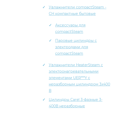
Увлажнители compactSteam -
CH компактные бытовые
Аксессуары для
cоmpactSteam
Паровые цилиндры с
электродами для
compactSteam
Увлажнители HeaterSteam с
электронагревательными
элементами UER***Y c
неразборным цилиндром 3x400
В
Цилиндры Carel 3-фазные 3-
400В неразборные