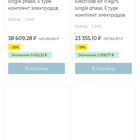
single phase, E type
Electrode kit 9 kg/h,
комплект электродов
single phase, F type
комплект электродов
Бренд:
Carel
Бренд:
Carel
38 609,28
₽
23 355,10
₽
48 261,60
₽
29 193,87
₽
- 20%
- 19%
Экономия
9 652,32
₽
Экономия
5 838,77
₽
В корзину
В корзину