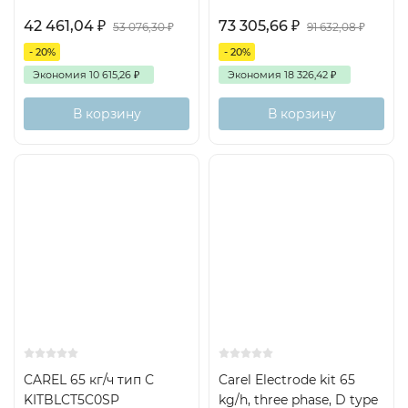
42 461,04
₽
73 305,66
₽
53 076,30
₽
91 632,08
₽
- 20%
- 20%
Экономия
10 615,26
₽
Экономия
18 326,42
₽
В корзину
В корзину
CAREL 65 кг/ч тип С
Carel Electrode kit 65
KITBLCT5C0SP
kg/h, three phase, D type