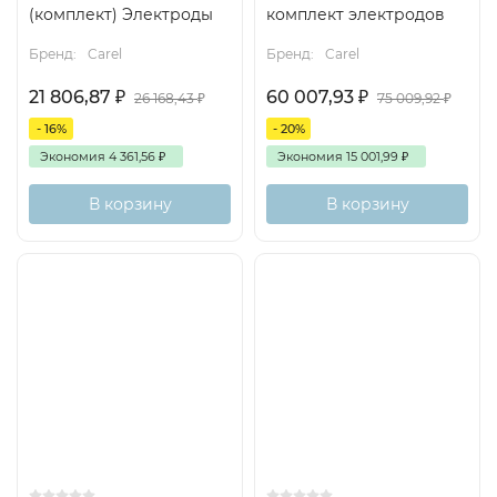
(комплект) Электроды
комплект электродов
Бренд:
Carel
Бренд:
Carel
21 806,87
₽
60 007,93
₽
26 168,43
₽
75 009,92
₽
- 16%
- 20%
Экономия
4 361,56
₽
Экономия
15 001,99
₽
В корзину
В корзину