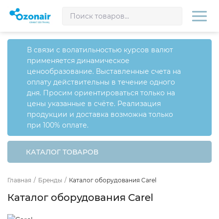
В связи с волатильностью курсов валют
применяется динамическое
ценообразование. Выставленные счета на
оплату действительны в течение одного
дня. Просим ориентироваться только на
цены указанные в счёте. Реализация
продукции и доставка возможна только
при 100% оплате.
КАТАЛОГ ТОВАРОВ
Главная
/
Бренды
/
Каталог оборудования Carel
Каталог оборудования Carel