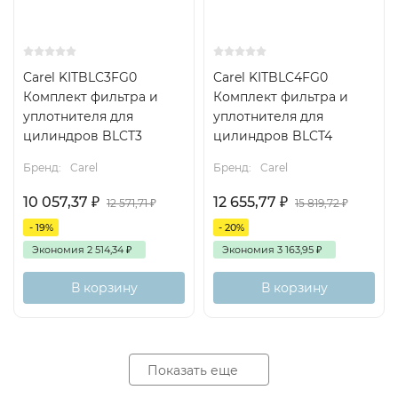
Carel KITBLC3FG0
Carel KITBLC4FG0
Комплект фильтра и
Комплект фильтра и
уплотнителя для
уплотнителя для
цилиндров BLCT3
цилиндров BLCT4
Бренд:
Carel
Бренд:
Carel
10 057,37
₽
12 655,77
₽
12 571,71
₽
15 819,72
₽
- 19%
- 20%
Экономия
2 514,34
₽
Экономия
3 163,95
₽
В корзину
В корзину
Показать еще