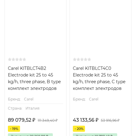
Carel KITBLCT4B2
Carel KITBLCT4C0
Electrode kit 25 to 45
Electrode kit 25 to 45
kg/h, three phase, B type
kg/h, three phase, C type
комплект электродов
комплект электродов
Бренд:
Carel
Бренд:
Carel
Страна:
Италия
89 079,52
₽
43 133,56
₽
111 349,40
₽
53 916,96
₽
- 19%
- 20%