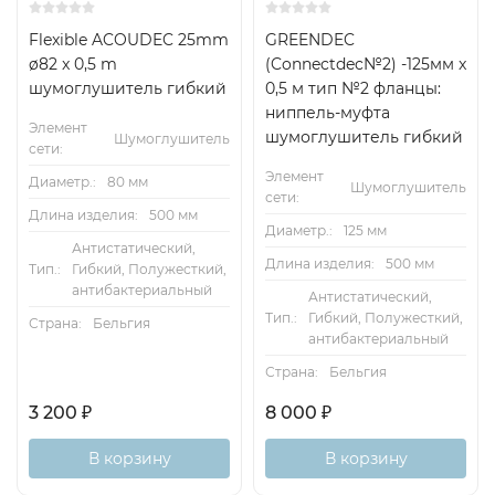
Flexible ACOUDEC 25mm
GREENDEC
ø82 x 0,5 m
(Connectdec№2) -125мм x
шумоглушитель гибкий
0,5 м тип №2 фланцы:
ниппель-муфта
Элемент
шумоглушитель гибкий
Шумоглушитель
сети:
Элемент
Диаметр.:
80 мм
Шумоглушитель
сети:
Длина изделия:
500 мм
Диаметр.:
125 мм
Антистатический,
Длина изделия:
500 мм
Тип.:
Гибкий, Полужесткий,
антибактериальный
Антистатический,
Тип.:
Гибкий, Полужесткий,
Страна:
Бельгия
антибактериальный
Страна:
Бельгия
3 200
₽
8 000
₽
В корзину
В корзину