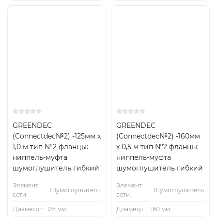
GREENDEC
GREENDEC
(Connectdec№2) -125мм x
(Connectdec№2) -160мм
1,0 м тип №2 фланцы:
x 0,5 м тип №2 фланцы:
ниппель-муфта
ниппель-муфта
шумоглушитель гибкий
шумоглушитель гибкий
Элемент
Элемент
Шумоглушитель
Шумоглушитель
сети:
сети:
Диаметр.:
125 мм
Диаметр.:
160 мм