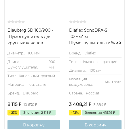
Blauberg SD 160/900 -
Diaflex SonoDFA-SH
Шумоглушитель для
102мм*1м
круглых каналов
Шумоглушитель гибкий
Диаметр.:
160 мм
Бренд:
Diaflex
Длина
900
Тип.:
Шумопоглащающий
шумоглушителя:
мм
Диаметр.:
100 мм
Тип.:
Канальный круглый
Изоляция
Мин.вата
Материал:
оц. сталь
воздуховода:
Бренд:
Blauberg
Страна:
Россия
8 115
₽
3 408,21
₽
10 630
₽
3 884
₽
- 23%
Экономия
2 515
₽
- 12%
Экономия
475,79
₽
В корзину
В корзину