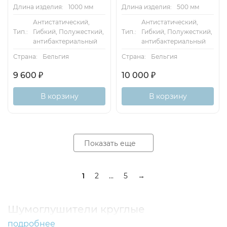
Длина изделия:
1000 мм
Длина изделия:
500 мм
Антистатический,
Антистатический,
Тип.:
Гибкий, Полужесткий,
Тип.:
Гибкий, Полужесткий,
антибактериальный
антибактериальный
Страна:
Бельгия
Страна:
Бельгия
9 600
₽
10 000
₽
В корзину
В корзину
Показать еще
1
2
...
5
→
Шумоглушители круглые
подробнее