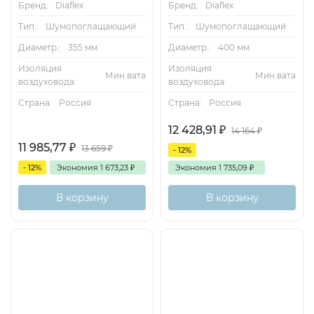
Бренд:
Diaflex
Бренд:
Diaflex
Тип.:
Шумопоглащающий
Тип.:
Шумопоглащающий
Диаметр.:
355 мм
Диаметр.:
400 мм
Изоляция
Изоляция
Мин.вата
Мин.вата
воздуховода:
воздуховода:
Страна:
Россия
Страна:
Россия
12 428,91
₽
14 164
₽
11 985,77
₽
13 659
₽
- 12%
- 12%
Экономия
1 673,23
₽
Экономия
1 735,09
₽
В корзину
В корзину