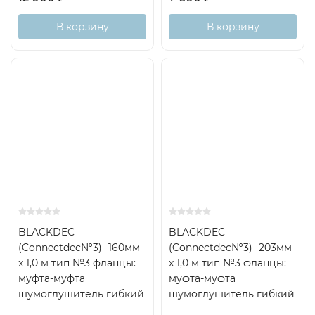
В корзину
В корзину
BLACKDEC
BLACKDEC
(Connectdec№3) -160мм
(Connectdec№3) -203мм
x 1,0 м тип №3 фланцы:
x 1,0 м тип №3 фланцы:
муфта-муфта
муфта-муфта
шумоглушитель гибкий
шумоглушитель гибкий