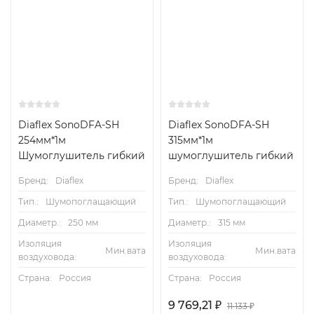
Diaflex SonoDFA-SH
Diaflex SonoDFA-SH
254мм*1м
315мм*1м
Шумоглушитель гибкий
шумоглушитель гибкий
Бренд:
Diaflex
Бренд:
Diaflex
Тип.:
Шумопоглащающий
Тип.:
Шумопоглащающий
Диаметр.:
250 мм
Диаметр.:
315 мм
Изоляция
Изоляция
Мин.вата
Мин.вата
воздуховода:
воздуховода:
Страна:
Россия
Страна:
Россия
9 769,21
₽
11 133
₽