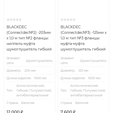
BLACKDEC
BLACKDEC
(Connectdec№2) -203мм
(Connectdec№3) -125мм x
x 1,0 м тип №2 фланцы:
1,0 м тип №3 фланцы:
ниппель-муфта
муфта-муфта
шумоглушитель гибкий
шумоглушитель гибкий
Элемент
Элемент
Шумоглушитель
Шумоглушитель
сети:
сети:
Диаметр.:
200 мм
Диаметр.:
125 мм
Длина изделия:
1000 мм
Длина изделия:
1000 мм
Антистатический,
Антистатический,
Тип.:
Гибкий, Полужесткий,
Тип.:
Гибкий, Полужесткий,
антибактериальный
антибактериальный
Страна:
Бельгия
Страна:
Бельгия
12 000
₽
7 600
₽