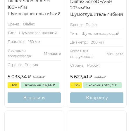
Diaflex SonoDFA-SH
Diaflex SonoDFA-SH
160мм*1м
203мм*1м
Шумоглушитель гибкий
Шумоглушитель гибкий
Бренд:
Diaflex
Бренд:
Diaflex
Тип.:
Шумопоглащающий
Тип.:
Шумопоглащающий
Диаметр.:
160 мм
Диаметр.:
200 мм
Изоляция
Изоляция
Мин.вата
Мин.вата
воздуховода:
воздуховода:
Страна:
Россия
Страна:
Россия
5 033,34
₽
5 627,41
₽
5 736
₽
6 413
₽
- 12%
Экономия
702,66
₽
- 12%
Экономия
785,59
₽
В корзину
В корзину