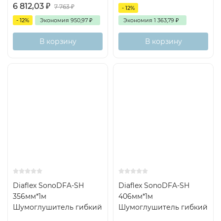
6 812,03
₽
7 763
₽
- 12%
- 12%
Экономия
950,97
₽
Экономия
1 363,79
₽
В корзину
В корзину
Diaflex SonoDFA-SH
Diaflex SonoDFA-SH
356мм*1м
406мм*1м
Шумоглушитель гибкий
Шумоглушитель гибкий