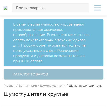
В связи с волатильностью курсов валют
применяется динамическое
ценообразование. Выставленные счета на
оплату действительны в течение одного
дня. Просим ориентироваться только на
цены указанные в счёте. Реализация
продукции и доставка возможна только
при 100% оплате.
КАТАЛОГ ТОВАРОВ
Главная
/
Вентиляция
/
Шумоглушители
/
Шумоглушители круглы
Шумоглушители круглые