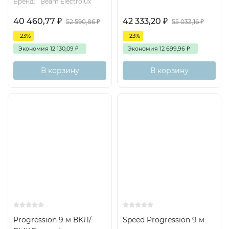
Бренд:
Beam Electrolux
40 460,77
₽
42 333,20
₽
52 590,86
₽
55 033,16
₽
- 23%
- 23%
Экономия
12 130,09
₽
Экономия
12 699,96
₽
В корзину
В корзину
Progression 9 м ВКЛ/
Speed Progression 9 м