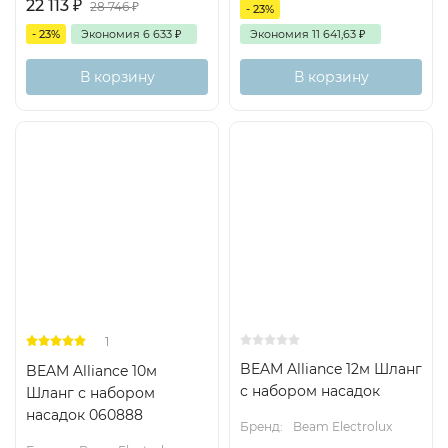
22 113
₽
28 746
₽
- 23%
- 23%
Экономия
6 633
₽
Экономия
11 641,63
₽
В корзину
В корзину
1
BEAM Alliance 12м Шланг
BEAM Alliance 10м
с набором насадок
Шланг с набором
насадок 060888
Бренд:
Beam Electrolux