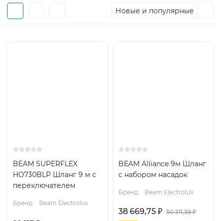
Новые и популярные
BEAM SUPERFLEX
BEAM Alliance 9м Шланг
HO730BLP Шланг 9 м с
с набором насадок
переключателем
Бренд:
Beam Electrolux
Бренд:
Beam Electrolux
38 669,75
₽
50 311,38
₽