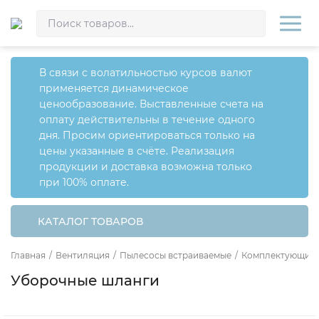
В связи с волатильностью курсов валют
применяется динамическое
ценообразование. Выставленные счета на
оплату действительны в течение одного
дня. Просим ориентироваться только на
цены указанные в счёте. Реализация
продукции и доставка возможна только
при 100% оплате.
КАТАЛОГ ТОВАРОВ
Главная
/
Вентиляция
/
Пылесосы встраиваемые
/
Комплектующие
Уборочные шланги