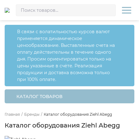
В связи с волатильностью курсов валют
применяется динамическое
ценообразование. Выставленные счета на
оплату действительны в течение одного
дня. Просим ориентироваться только на
цены указанные в счёте. Реализация
продукции и доставка возможна только
при 100% оплате.
КАТАЛОГ ТОВАРОВ
Главная
/
Бренды
/
Каталог оборудования Ziehl Abegg
Каталог оборудования Ziehl Abegg