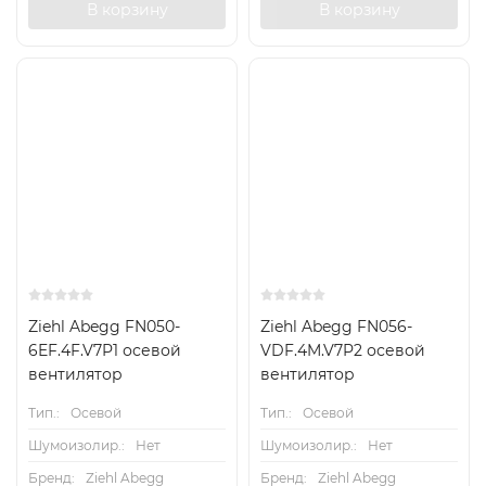
В корзину
В корзину
Ziehl Abegg FN050-
Ziehl Abegg FN056-
6EF.4F.V7P1 осевой
VDF.4M.V7P2 осевой
вентилятор
вентилятор
Тип.:
Осевой
Тип.:
Осевой
Шумоизолир.:
Нет
Шумоизолир.:
Нет
Бренд:
Ziehl Abegg
Бренд:
Ziehl Abegg