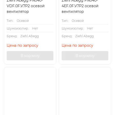
Ziehl Abegg FN040-
Ziehl Abegg FN040-
VDF.0F.V7P2 осевой
4EF.0F.V7P2 осевой
вентилятор
вентилятор
Тип.:
Осевой
Тип.:
Осевой
Шумоизолир.:
Нет
Шумоизолир.:
Нет
Бренд:
Ziehl Abegg
Бренд:
Ziehl Abegg
Цена по запросу
Цена по запросу
В корзину
В корзину