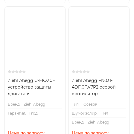
Ziehl Abegg U-EK230E
Ziehl Abegg FN031-
устройство защиты
4DF.0F.V7P2 осевой
двигателя
вентилятор
Бренд:
Ziehl Abegg
Тип.:
Осевой
Гарантия:
1 год
Шумоизолир.:
Нет
Бренд:
Ziehl Abegg
Цена по запросу
Цена по запросу