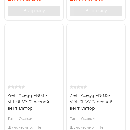
В корзину
В корзину
Ziehl Abegg FN031-
Ziehl Abegg FN035-
4EF.0F.V7P2 осевой
VDF.0F.V7P2 осевой
вентилятор
вентилятор
Тип.:
Осевой
Тип.:
Осевой
Шумоизолир.:
Нет
Шумоизолир.:
Нет