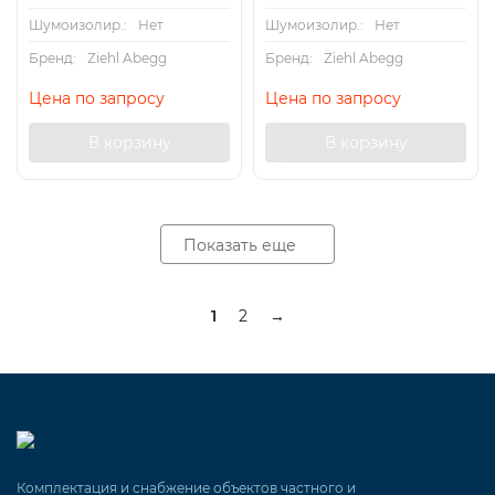
Шумоизолир.:
Нет
Шумоизолир.:
Нет
Бренд:
Ziehl Abegg
Бренд:
Ziehl Abegg
Цена по запросу
Цена по запросу
В корзину
В корзину
Показать еще
1
2
→
Комплектация и снабжение объектов частного и