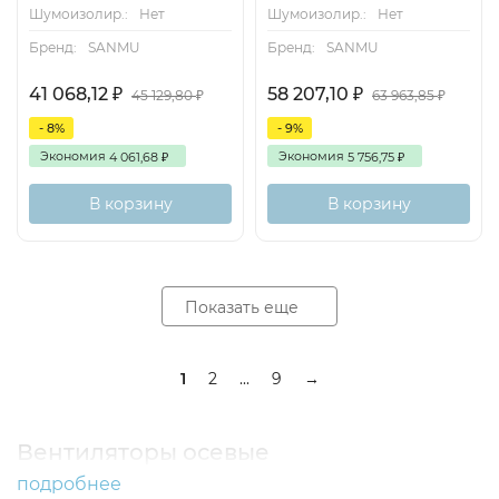
Шумоизолир.:
Нет
Шумоизолир.:
Нет
Бренд:
SANMU
Бренд:
SANMU
41 068,12
58 207,10
₽
₽
45 129,80
63 963,85
₽
₽
- 8%
- 9%
Экономия
Экономия
4 061,68
5 756,75
₽
₽
В корзину
В корзину
Показать еще
1
2
...
9
→
Вентиляторы осевые
подробнее