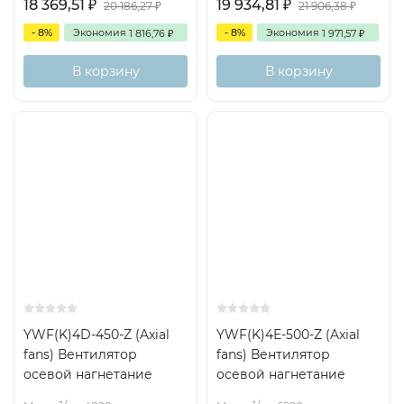
18 369,51
19 934,81
₽
₽
20 186,27
21 906,38
₽
₽
- 8%
Экономия
- 8%
Экономия
1 816,76
1 971,57
₽
₽
В корзину
В корзину
YWF(K)4D-450-Z (Axial
YWF(K)4E-500-Z (Axial
fans) Вентилятор
fans) Вентилятор
осевой нагнетание
осевой нагнетание