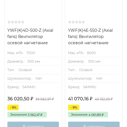
YWF(K)4D-500-Z (Axial
YWF(K)4E-550-Z (Axial
fans) Вентилятор
fans) Вентилятор
осевой нагнетание
осевой нагнетание
Max, м³/ч:
7000
Max, м³/ч:
8500
Диаметр.:
500 мм
Диаметр.:
550 мм
Тип.:
Осевой
Тип.:
Осевой
Шумоизолир.:
Нет
Шумоизолир.:
Нет
Бренд:
SANMU
Бренд:
SANMU
36 020,50
41 070,16
₽
₽
39 582,97
45 132,05
₽
₽
- 9%
- 9%
Экономия
Экономия
3 562,47
4 061,89
₽
₽
В корзину
В корзину