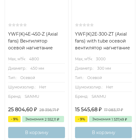
YWF(K)4E-450-Z (Axial
YWF(K)2Е-300-ZT (Axial
fans) Вентилятор
fans) with tube осевой
осевой нагнетание
вентилятор нагнетание
Max, м³/ч:
4800
Max, м³/ч:
3000
Диаметр.:
450 мм
Диаметр.:
300 мм
Тип.:
Осевой
Тип.:
Осевой
Шумоизолир.:
Нет
Шумоизолир.:
Нет
Бренд:
SANMU
Бренд:
SANMU
25 804,60
15 545,68
₽
₽
28 356,71
17 083,17
₽
₽
- 9%
Экономия
- 9%
Экономия
2 552,11
1 537,49
₽
₽
В корзину
В корзину