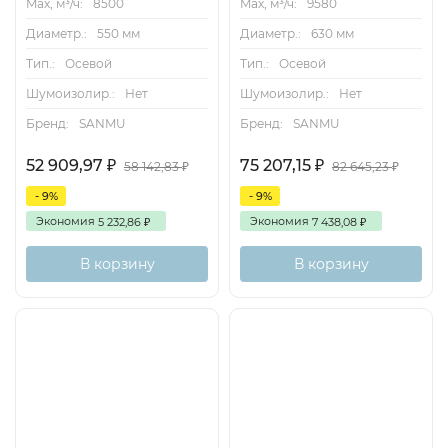
Max, м³/ч:
8500
Max, м³/ч:
9580
Диаметр.:
550 мм
Диаметр.:
630 мм
Тип.:
Осевой
Тип.:
Осевой
Шумоизолир.:
Нет
Шумоизолир.:
Нет
Бренд:
SANMU
Бренд:
SANMU
52 909,97
75 207,15
₽
₽
58 142,83
82 645,23
₽
₽
- 9%
- 9%
Экономия
Экономия
5 232,86
7 438,08
₽
₽
В корзину
В корзину