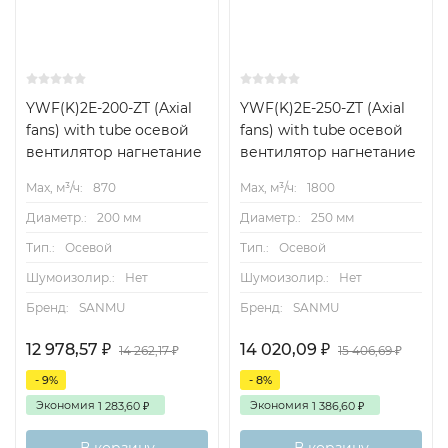
YWF(K)2Е-200-ZT (Axial
YWF(K)2Е-250-ZT (Axial
fans) with tube осевой
fans) with tube осевой
вентилятор нагнетание
вентилятор нагнетание
Max, м³/ч:
870
Max, м³/ч:
1800
Диаметр.:
200 мм
Диаметр.:
250 мм
Тип.:
Осевой
Тип.:
Осевой
Шумоизолир.:
Нет
Шумоизолир.:
Нет
Бренд:
SANMU
Бренд:
SANMU
12 978,57
14 020,09
₽
₽
14 262,17
15 406,69
₽
₽
- 9%
- 8%
Экономия
Экономия
1 283,60
1 386,60
₽
₽