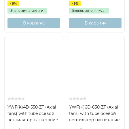
- 9%
- 9%
Экономия
Экономия
3 547,03
3 619,75
₽
₽
В корзину
В корзину
YWF(K)4D-550-ZT (Axial
YWF(K)6D-630-ZT (Axial
fans) with tube осевой
fans) with tube осевой
вентилятор нагнетание
вентилятор нагнетание