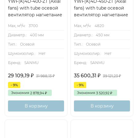
YWF(K)4D-400-ZT (Axial
YWF(K)4D-450-ZT (Axial
fans) with tube осевой
fans) with tube осевой
вентилятор нагнетание
вентилятор нагнетание
Max, м³/ч:
3700
Max, м³/ч:
4820
Диаметр.:
400 мм
Диаметр.:
450 мм
Тип.:
Осевой
Тип.:
Осевой
Шумоизолир.:
Нет
Шумоизолир.:
Нет
Бренд:
SANMU
Бренд:
SANMU
29 109,19
35 600,31
₽
₽
31 988,13
39 121,23
₽
₽
- 9%
- 9%
Экономия
Экономия
2 878,94
3 520,92
₽
₽
В корзину
В корзину