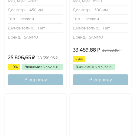
Max, м³/ч:
4820
Max, м³/ч:
6920
Диаметр.:
450 мм
Диаметр.:
500 мм
Тип.:
Осевой
Тип.:
Осевой
Шумоизолир.:
Нет
Шумоизолир.:
Нет
Бренд:
SANMU
Бренд:
SANMU
33 459,88
₽
36 769,10
₽
25 806,65
₽
28 358,96
₽
- 9%
- 9%
Экономия
Экономия
2 552,31
3 309,22
₽
₽
В корзину
В корзину