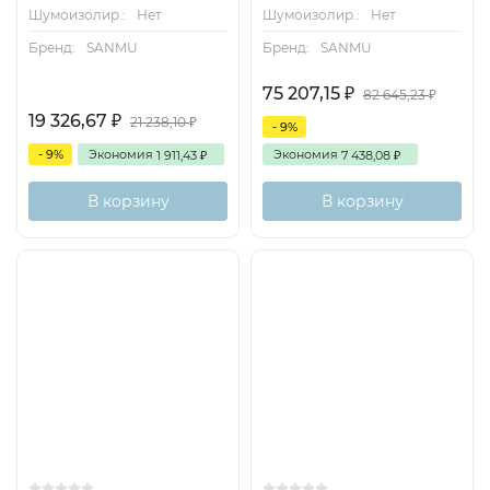
Шумоизолир.:
Нет
Шумоизолир.:
Нет
Бренд:
SANMU
Бренд:
SANMU
75 207,15
₽
82 645,23
₽
19 326,67
₽
21 238,10
₽
- 9%
- 9%
Экономия
Экономия
1 911,43
7 438,08
₽
₽
В корзину
В корзину