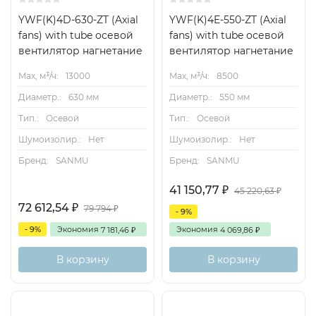
YWF(K)4D-630-ZT (Axial
YWF(K)4E-550-ZT (Axial
fans) with tube осевой
fans) with tube осевой
вентилятор нагнетание
вентилятор нагнетание
Max, м³/ч:
13000
Max, м³/ч:
8500
Диаметр.:
630 мм
Диаметр.:
550 мм
Тип.:
Осевой
Тип.:
Осевой
Шумоизолир.:
Нет
Шумоизолир.:
Нет
Бренд:
SANMU
Бренд:
SANMU
41 150,77
₽
45 220,63
₽
72 612,54
₽
79 794
₽
- 9%
- 9%
Экономия
Экономия
7 181,46
4 069,86
₽
₽
В корзину
В корзину