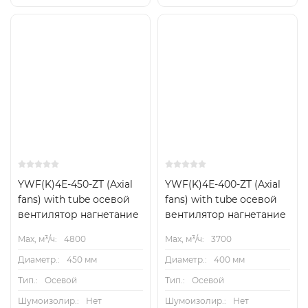
YWF(K)4Е-450-ZT (Axial
YWF(K)4Е-400-ZT (Axial
fans) with tube осевой
fans) with tube осевой
вентилятор нагнетание
вентилятор нагнетание
Max, м³/ч:
4800
Max, м³/ч:
3700
Диаметр.:
450 мм
Диаметр.:
400 мм
Тип.:
Осевой
Тип.:
Осевой
Шумоизолир.:
Нет
Шумоизолир.:
Нет