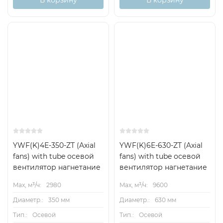
В корзину
В корзину
YWF(K)4Е-350-ZT (Axial
YWF(K)6E-630-ZT (Axial
fans) with tube осевой
fans) with tube осевой
вентилятор нагнетание
вентилятор нагнетание
Max, м³/ч:
2980
Max, м³/ч:
9600
Диаметр.:
350 мм
Диаметр.:
630 мм
Тип.:
Осевой
Тип.:
Осевой