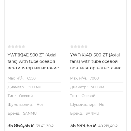
YWF(K)4Е-500-ZT (Axial
YWF(K)4D-500-ZT (Axial
fans) with tube осевой
fans) with tube осевой
вентилятор нагнетание
вентилятор нагнетание
Max, м³/ч:
6950
Max, м³/ч:
7000
Диаметр.:
500 мм
Диаметр.:
500 мм
Тип.:
Осевой
Тип.:
Осевой
Шумоизолир.:
Нет
Шумоизолир.:
Нет
Бренд:
SANMU
Бренд:
SANMU
35 864,36
36 599,65
₽
₽
39 411,39
40 219,40
₽
₽