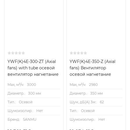
YWF(K)4E-300-ZT (Axial
YWF(K)4E-350-Z (Axial
fans) with tube осевой
fans) Вентилятор
вентилятор нагнетание
осевой нагнетание
Max, м³/ч:
3000
Max, м³/ч:
2980
Диаметр.:
300 мм
Диаметр.:
350 мм
Тип.:
Осевой
Шум, дБ(А) 3м::
62
Шумоизолир.:
Нет
Тип.:
Осевой
Бренд:
SANMU
Шумоизолир.:
Нет