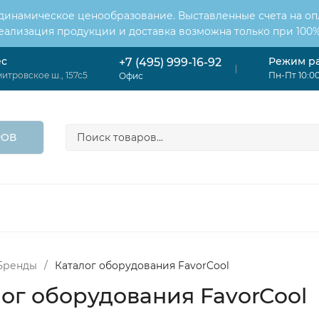
 динамическое ценообразование. Выставленные счета на оп
Реализация продукции и доставка возможна только при 100%
ес
Режим р
+7 (495) 999-16-92
итровское ш., 157с5
Пн-Пт 10:00
Офис
РОВ
ОНДИЦИОНЕРЫ
ВЕНТИЛЯЦИЯ
ОТОПЛЕНИЕ
ЦИЯ
Бренды
/
Каталог оборудования FavorCool
ог оборудования FavorCool