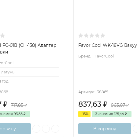
l FC-01B (CH-138) Адаптер
Favor Cool WK-18VG Ваку
авки
Бренд:
FavorCool
vorCool
латунь
1 год
8868
Артикул:
38869
7
₽
837,63
₽
717,85
₽
963,07
₽
ономия
93,88
₽
- 13%
Экономия
125,44
₽
корзину
В корзину