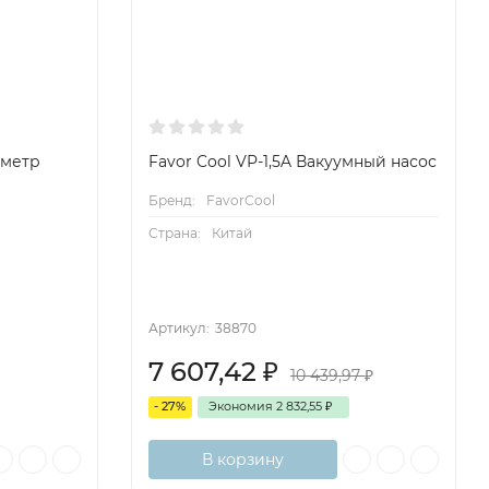
уметр
Favor Cool VP-1,5A Вакуумный насос
Бренд:
FavorCool
Страна:
Китай
Артикул:
38870
7 607,42
₽
10 439,97
₽
- 27%
Экономия
2 832,55
₽
В корзину