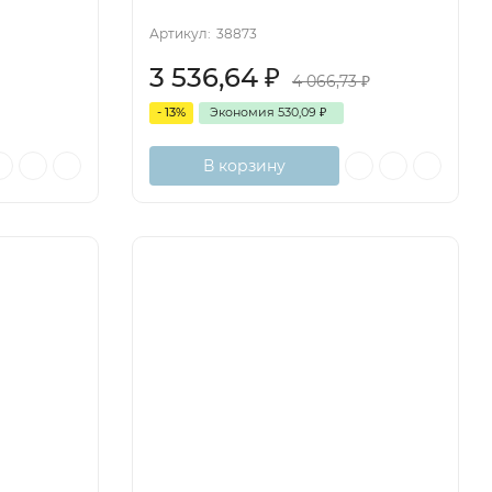
Артикул:
38873
3 536,64
₽
4 066,73
₽
- 13%
Экономия
530,09
₽
В корзину