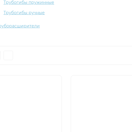
Трубогибы пружинные
Трубогибы ручные
руборасширители