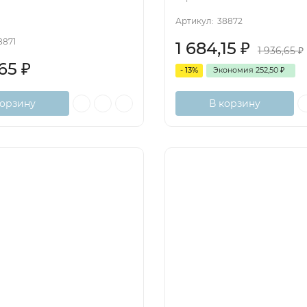
Артикул:
38872
8871
1 684,15
₽
1 936,65
₽
,65
₽
- 13%
Экономия
252,50
₽
корзину
В корзину