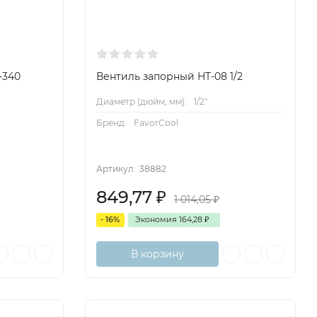
-340
Вентиль запорный HT-08 1/2
Диаметр (дюйм, мм):
1/2"
Бренд:
FavorCool
Артикул:
38882
849,77
₽
1 014,05
₽
- 16%
Экономия
164,28
₽
В корзину