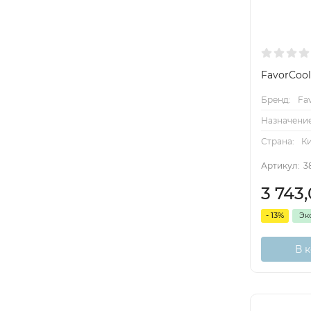
FavorCoo
Бренд:
Fa
Назначение
Страна:
К
Артикул:
3
3 743
- 13%
Эк
В 