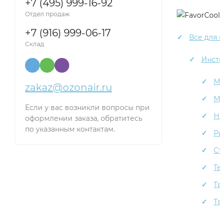
+7 (495) 999-16-92
Отдел продаж
+7 (916) 999-06-17
Все для
Склад
Инст
М
zakaz@ozonair.ru
М
Если у вас возникли вопросы при
Н
оформлении заказа, обратитесь
по указанным контактам.
Р
С
Т
Т
Т