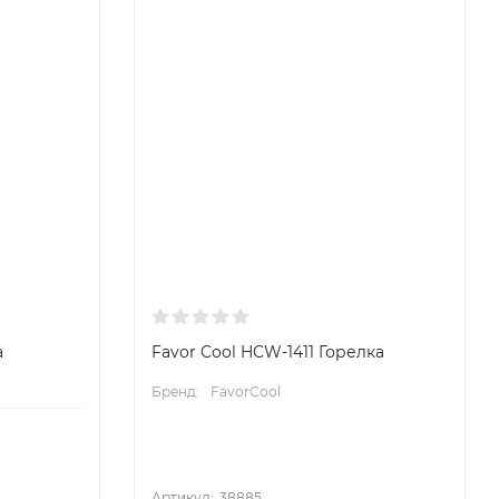
а
Favor Cool HCW-1411 Горелка
Бренд:
FavorCool
Артикул:
38885