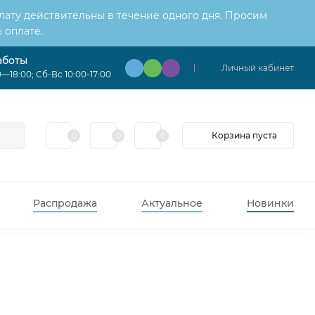
лату действительны в течение одного дня. Просим
 оплате.
аботы
Личный кабинет
—18:00; Сб-Вс 10:00-17:00
Корзина пуста
0
0
0
Распродажа
Актуальное
Новинки