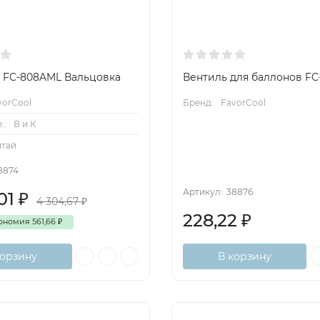
l FC-808AML Вальцовка
Вентиль для баллонов FC
vorCool
Бренд:
FavorCool
.:
В и К
итай
8874
Артикул:
38876
,01
₽
4 304,67
₽
228,22
₽
ономия
561,66
₽
корзину
В корзину