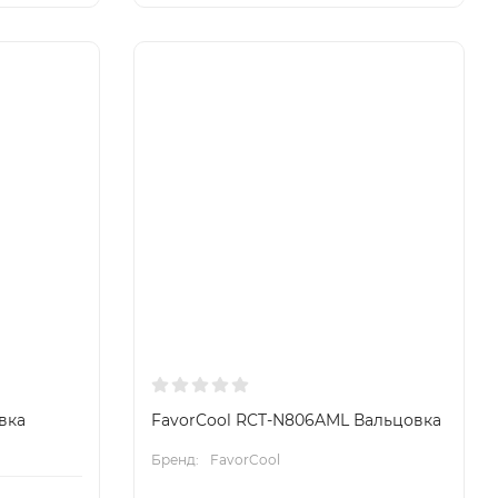
вка
FavorCool RCT-N806AML Вальцовка
Бренд:
FavorCool