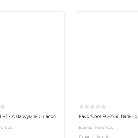
l VP-1A Вакуумный насос
FavorCool FC-275L Вальцо
vorCool
Бренд:
FavorCool
Страна:
Китай