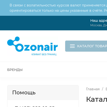
В связи с волатильностью курсов валют применяется
ориентироваться только на цены указанные в счёте. 
Наш адр
О нас
Услуги
Доставка и оплата
Москва, Дм
Обмен и возврат
Контакты
Корзина
КАТАЛОГ ТОВА
БРЕНДЫ
ВСЕ ДЛЯ МОНТАЖА И СЕРВИСА
К
ВОДОСНАБЖЕНИЕ
КАНАЛИЗА
Главная
/
Помощь
Катал