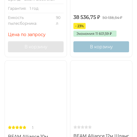
Гарантия:
1 год
38 536,75
₽
Емкость
90
50 138,34
₽
пылесборника:
л
- 23%
Экономия
11 601,59
₽
Цена по запросу
В корзину
В корзину
1
BEAM Alliance 12м Шланг
BEAM Alliance 10м