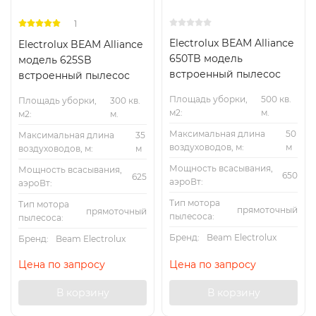
1
Electrolux BEAM Alliance
Electrolux BEAM Alliance
650TB модель
модель 625SB
встроенный пылесос
встроенный пылесос
Площадь уборки,
500 кв.
Площадь уборки,
300 кв.
м2:
м.
м2:
м.
Максимальная длина
50
Максимальная длина
35
воздуховодов, м:
м
воздуховодов, м:
м
Мощность всасывания,
Мощность всасывания,
650
625
аэроВт:
аэроВт:
Тип мотора
Тип мотора
прямоточный
прямоточный
пылесоса:
пылесоса:
Бренд:
Beam Electrolux
Бренд:
Beam Electrolux
Цена по запросу
Цена по запросу
В корзину
В корзину