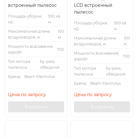
встроенный пылесос
LCD встроенный
пылесос
Площадь уборки,
930 кв.
м2:
м.
Площадь уборки,
930 кв.
м2:
м.
Максимальная длина
100
воздуховодов, м:
м
Максимальная длина
100
воздуховодов, м:
м
Мощность всасывания,
700
аэроВт:
Мощность всасывания,
700
аэроВт:
Тип мотора
by-pass,
пылесоса:
обводной
Тип мотора
by-pass,
пылесоса:
обводной
Бренд:
Beam Electrolux
Бренд:
Beam Electrolux
Цена по запросу
Цена по запросу
В корзину
В корзину