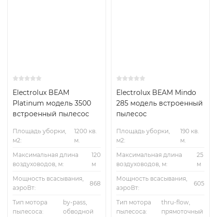
Electrolux BEAM
Electrolux BEAM Mindo
Platinum модель 3500
285 модель встроенный
встроенный пылесос
пылесос
Площадь уборки,
1200 кв.
Площадь уборки,
190 кв.
м2:
м.
м2:
м.
Максимальная длина
120
Максимальная длина
25
воздуховодов, м:
м
воздуховодов, м:
м
Мощность всасывания,
Мощность всасывания,
868
605
аэроВт:
аэроВт:
Тип мотора
by-pass,
Тип мотора
thru-flow,
пылесоса:
обводной
пылесоса:
прямоточный