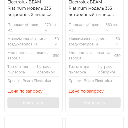
Electrolux BEAM
Electrolux BEAM
Platinum модель 335
Platinum модель 355
встроенный пылесос
встроенный пылесос
Площадь уборки,
270 кв.
Площадь уборки,
560 кв.
м2:
м.
м2:
м.
Максимальная длина
30
Максимальная длина
50
воздуховодов, м:
м
воздуховодов, м:
м
Мощность всасывания,
Мощность всасывания,
590
630
аэроВт:
аэроВт:
Тип мотора
by-pass,
Тип мотора
by-pass,
пылесоса:
обводной
пылесоса:
обводной
Бренд:
Beam Electrolux
Бренд:
Beam Electrolux
Цена по запросу
Цена по запросу
В корзину
В корзину