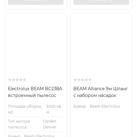
Electrolux BEAM BC238A
BEAM Alliance 9м Шланг
встроенный пылесос
с набором насадок
Площадь уборки,
3000 кв.
Бренд:
Beam Electrolux
м2:
м.
Тип мотора
Garden
пылесоса:
Denver
Бренд:
Beam Electrolux