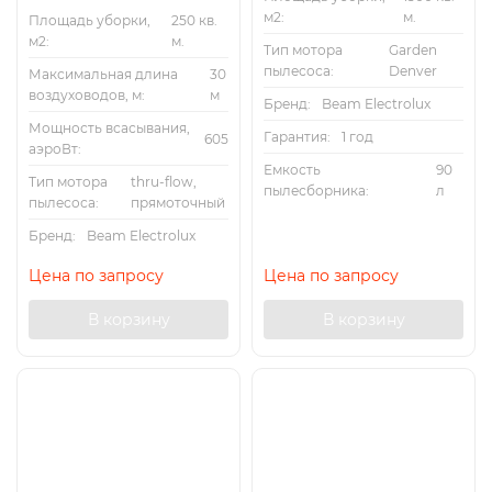
м2:
м.
Площадь уборки,
250 кв.
м2:
м.
Тип мотора
Garden
пылесоса:
Denver
Максимальная длина
30
воздуховодов, м:
м
Бренд:
Beam Electrolux
Мощность всасывания,
Гарантия:
1 год
605
аэроВт:
Емкость
90
Тип мотора
thru-flow,
пылесборника:
л
пылесоса:
прямоточный
Бренд:
Beam Electrolux
Цена по запросу
Цена по запросу
В корзину
В корзину