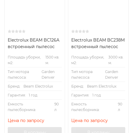
Electrolux BEAM BC126A
Electrolux BEAM BC238M
встроенный пылесос
встроенный пылесос
Площадь уборки,
1500 кв.
Площадь уборки,
3000 кв.
м2:
м.
м2:
м.
Тип мотора
Garden
Тип мотора
Garden
пылесоса:
Denver
пылесоса:
Denver
Бренд:
Beam Electrolux
Бренд:
Beam Electrolux
Гарантия:
1 год
Гарантия:
1 год
Емкость
90
Емкость
90
пылесборника:
л
пылесборника:
л
Цена по запросу
Цена по запросу
В корзину
В корзину