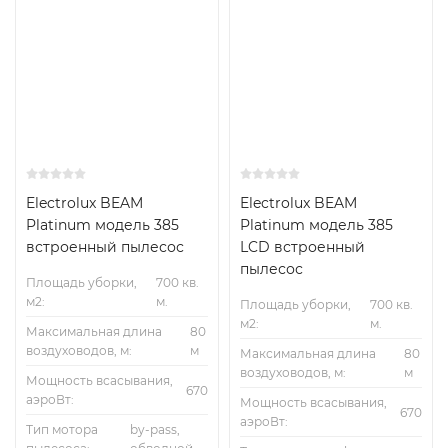
Electrolux BEAM
Electrolux BEAM
Platinum модель 385
Platinum модель 385
встроенный пылесос
LCD встроенный
пылесос
Площадь уборки,
700 кв.
м2:
м.
Площадь уборки,
700 кв.
м2:
м.
Максимальная длина
80
воздуховодов, м:
м
Максимальная длина
80
воздуховодов, м:
м
Мощность всасывания,
670
аэроВт:
Мощность всасывания,
670
аэроВт:
Тип мотора
by-pass,