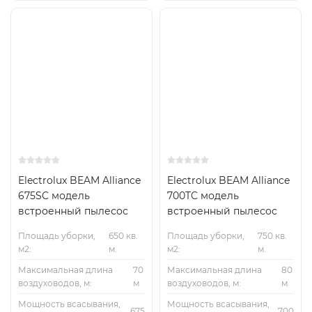
Electrolux BEAM Alliance
Electrolux BEAM Alliance
675SC модель
700TC модель
встроенный пылесос
встроенный пылесос
Площадь уборки,
650 кв.
Площадь уборки,
750 кв.
м2:
м.
м2:
м.
Максимальная длина
70
Максимальная длина
80
воздуховодов, м:
м
воздуховодов, м:
м
Мощность всасывания,
Мощность всасывания,
675
700