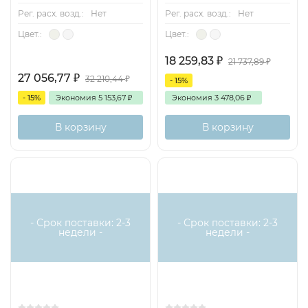
Рег. расх. возд.:
Нет
Рег. расх. возд.:
Нет
Цвет.:
Цвет.:
18 259,83
₽
21 737,89
₽
27 056,77
₽
32 210,44
₽
- 15%
- 15%
Экономия
5 153,67
₽
Экономия
3 478,06
₽
В корзину
В корзину
- Срок поставки: 2-3
- Срок поставки: 2-3
недели -
недели -