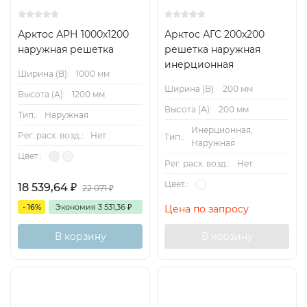
Арктос АРН 1000x1200
Арктос АГС 200x200
наружная решетка
решетка наружная
инерционная
Ширина (B):
1000 мм
Ширина (B):
200 мм
Высота (А):
1200 мм
Высота (А):
200 мм
Тип.:
Наружная
Инерционная,
Рег. расх. возд.:
Нет
Тип.:
Наружная
Цвет.:
Рег. расх. возд.:
Нет
Цвет.:
18 539,64
₽
22 071
₽
- 16%
Экономия
3 531,36
₽
Цена по запросу
В корзину
В корзину