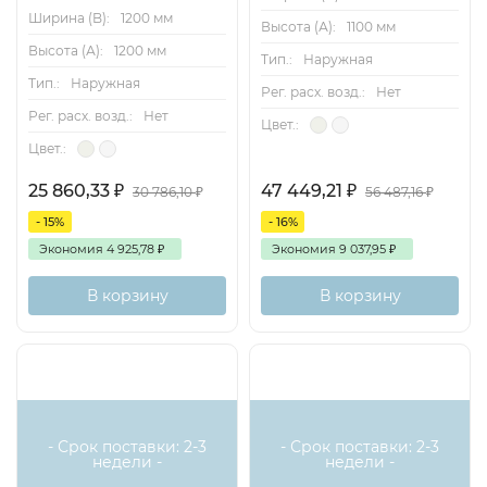
Ширина (B):
1200 мм
Высота (А):
1100 мм
Высота (А):
1200 мм
Тип.:
Наружная
Тип.:
Наружная
Рег. расх. возд.:
Нет
Рег. расх. возд.:
Нет
Цвет.:
Цвет.:
25 860,33
₽
47 449,21
₽
30 786,10
₽
56 487,16
₽
- 15%
- 16%
Экономия
4 925,78
₽
Экономия
9 037,95
₽
В корзину
В корзину
- Срок поставки: 2-3
- Срок поставки: 2-3
недели -
недели -