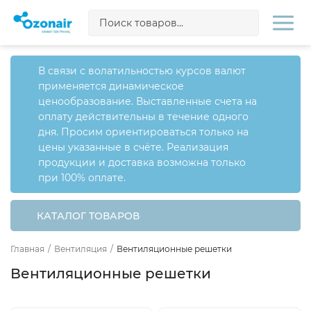
В связи с волатильностью курсов валют
применяется динамическое
ценообразование. Выставленные счета на
оплату действительны в течение одного
дня. Просим ориентироваться только на
цены указанные в счёте. Реализация
продукции и доставка возможна только
при 100% оплате.
КАТАЛОГ ТОВАРОВ
Главная
/
Вентиляция
/
Вентиляционные решетки
Вентиляционные решетки