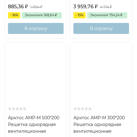
885,36
₽
3 959,76
₽
1 054
₽
4 714
₽
- 16%
Экономия
168,64
₽
- 15%
Экономия
754,24
₽
В корзину
В корзину
Арктос АМР-М 500*200
Арктос АМР-М 300*200
Решетка однорядная
Решетка однорядная
вентиляционная
вентиляционная