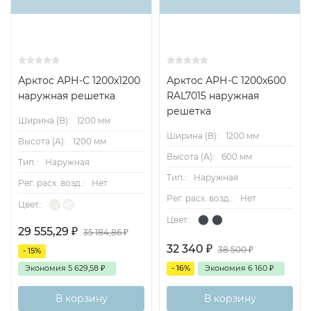
Арктос АРН-С 1200x1200
Арктос АРН-С 1200x600
наружная решетка
RAL7015 наружная
решетка
Ширина (B):
1200 мм
Ширина (B):
1200 мм
Высота (А):
1200 мм
Высота (А):
600 мм
Тип.:
Наружная
Тип.:
Наружная
Рег. расх. возд.:
Нет
Рег. расх. возд.:
Нет
Цвет.:
Цвет.:
29 555,29
₽
35 184,86
₽
32 340
₽
38 500
₽
- 15%
Экономия
5 629,58
₽
- 16%
Экономия
6 160
₽
В корзину
В корзину