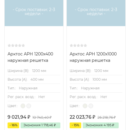
- Срок поставки: 2-3
- Срок поставки: 2-3
недели -
недели -
Арктос АРН 1200x400
Арктос АРН 1200x1000
наружная решетка
наружная решетка
Ширина (B):
1200 мм
Ширина (B):
1200 мм
Высота (А):
400 мм
Высота (А):
1000 мм
Тип.:
Наружная
Тип.:
Наружная
Рег. расх. возд.:
Нет
Рег. расх. возд.:
Нет
Цвет.:
Цвет.:
9 021,94
₽
22 023,76
₽
10 740,40
₽
26 218,76
₽
- 16%
Экономия
1 718,46
₽
- 15%
Экономия
4 195
₽