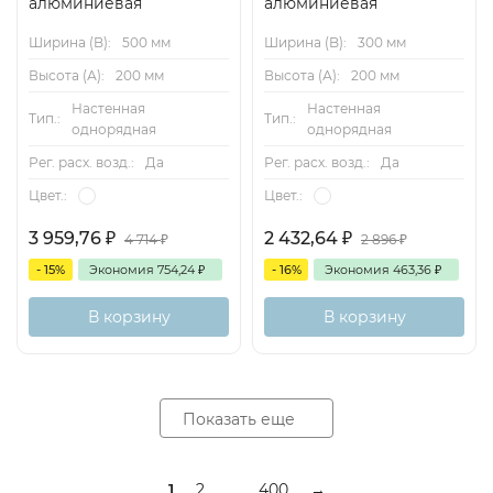
алюминиевая
алюминиевая
Ширина (B):
500 мм
Ширина (B):
300 мм
Высота (А):
200 мм
Высота (А):
200 мм
Настенная
Настенная
Тип.:
Тип.:
однорядная
однорядная
Рег. расх. возд.:
Да
Рег. расх. возд.:
Да
Цвет.:
Цвет.:
3 959,76
₽
2 432,64
₽
4 714
₽
2 896
₽
- 15%
Экономия
754,24
₽
- 16%
Экономия
463,36
₽
В корзину
В корзину
Показать еще
1
2
...
400
→