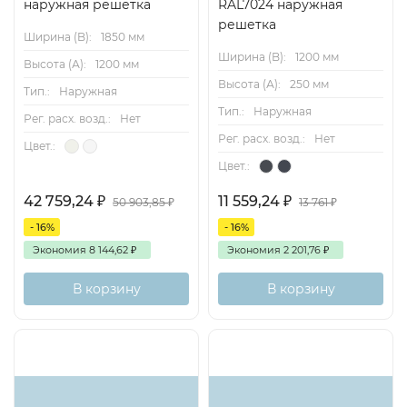
наружная решетка
RAL7024 наружная
решетка
Ширина (B):
1850 мм
Ширина (B):
1200 мм
Высота (А):
1200 мм
Высота (А):
250 мм
Тип.:
Наружная
Тип.:
Наружная
Рег. расх. возд.:
Нет
Рег. расх. возд.:
Нет
Цвет.:
Цвет.:
42 759,24
₽
11 559,24
₽
50 903,85
₽
13 761
₽
- 16%
- 16%
Экономия
8 144,62
₽
Экономия
2 201,76
₽
В корзину
В корзину