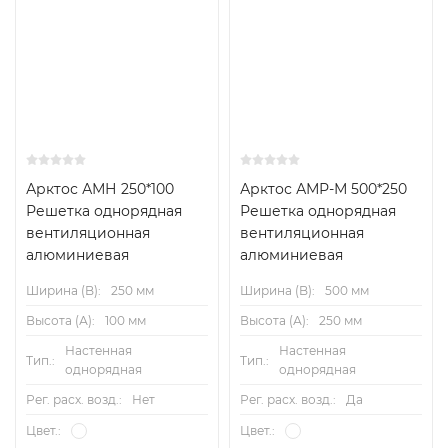
Арктос АМН 250*100
Арктос АМР-М 500*250
Решетка однорядная
Решетка однорядная
вентиляционная
вентиляционная
алюминиевая
алюминиевая
Ширина (B):
250 мм
Ширина (B):
500 мм
Высота (А):
100 мм
Высота (А):
250 мм
Настенная
Настенная
Тип.:
Тип.:
однорядная
однорядная
Рег. расх. возд.:
Нет
Рег. расх. возд.:
Да
Цвет.:
Цвет.: