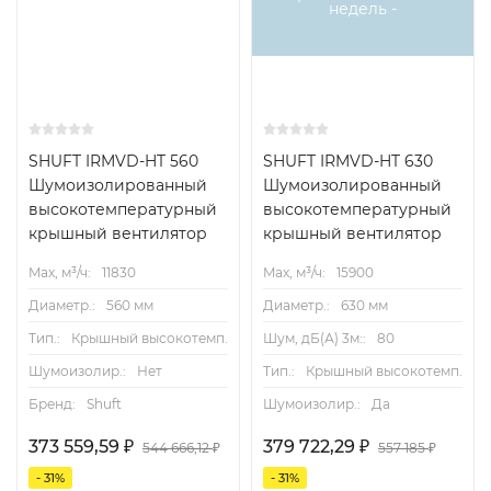
недель -
SHUFT IRMVD-HT 560
SHUFT IRMVD-HT 630
Шумоизолированный
Шумоизолированный
высокотемпературный
высокотемпературный
крышный вентилятор
крышный вентилятор
Max, м³/ч:
11830
Max, м³/ч:
15900
Диаметр.:
560 мм
Диаметр.:
630 мм
Тип.:
Крышный высокотемп.
Шум, дБ(А) 3м::
80
Шумоизолир.:
Нет
Тип.:
Крышный высокотемп.
Бренд:
Shuft
Шумоизолир.:
Да
373 559,59
₽
379 722,29
₽
544 666,12
₽
557 185
₽
- 31%
- 31%