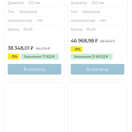
Диаметр.:
315 мм
Диаметр.:
355 мм
Тип.:
Крышный
Тип.:
Крышный
Шумоизолир.:
Нет
Шумоизолир.:
Нет
Бренд:
Shuft
Бренд:
Shuft
46 968,98
₽
68 920
₽
38 348,01
₽
56 270
₽
- 31%
- 31%
Экономия
17 922
₽
Экономия
21 951,02
₽
В корзину
В корзину