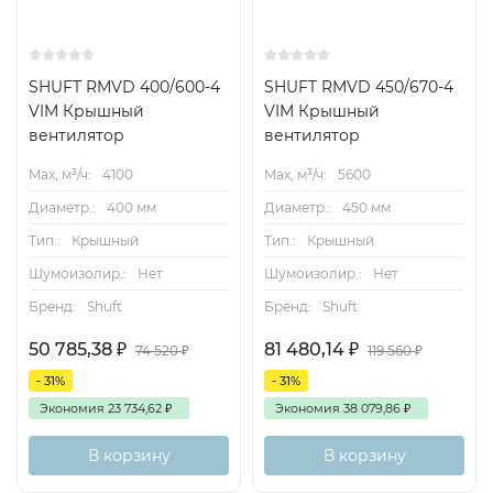
SHUFT RMVD 400/600-4
SHUFT RMVD 450/670-4
VIM Крышный
VIM Крышный
вентилятор
вентилятор
Max, м³/ч:
4100
Max, м³/ч:
5600
Диаметр.:
400 мм
Диаметр.:
450 мм
Тип.:
Крышный
Тип.:
Крышный
Шумоизолир.:
Нет
Шумоизолир.:
Нет
Бренд:
Shuft
Бренд:
Shuft
50 785,38
₽
81 480,14
₽
74 520
₽
119 560
₽
- 31%
- 31%
Экономия
23 734,62
₽
Экономия
38 079,86
₽
В корзину
В корзину