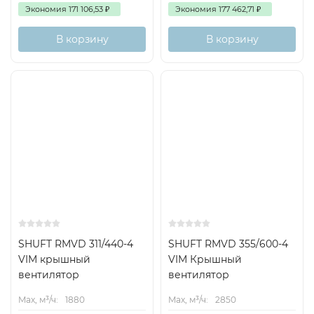
Экономия
171 106,53
₽
Экономия
177 462,71
₽
В корзину
В корзину
SHUFT RMVD 311/440-4
SHUFT RMVD 355/600-4
VIM крышный
VIM Крышный
вентилятор
вентилятор
Max, м³/ч:
1880
Max, м³/ч:
2850