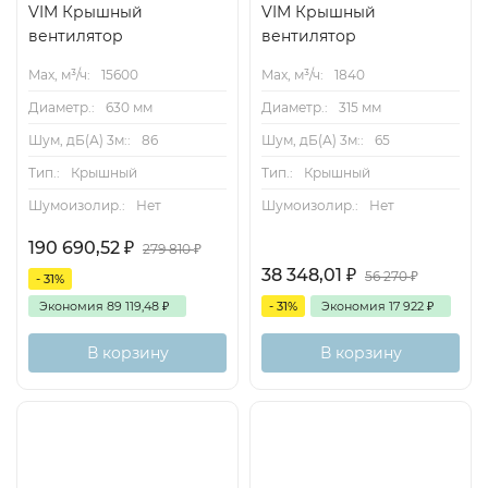
VIM Крышный
VIM Крышный
вентилятор
вентилятор
Max, м³/ч:
15600
Max, м³/ч:
1840
Диаметр.:
630 мм
Диаметр.:
315 мм
Шум, дБ(А) 3м::
86
Шум, дБ(А) 3м::
65
Тип.:
Крышный
Тип.:
Крышный
Шумоизолир.:
Нет
Шумоизолир.:
Нет
190 690,52
₽
279 810
₽
38 348,01
₽
56 270
₽
- 31%
Экономия
89 119,48
₽
- 31%
Экономия
17 922
₽
В корзину
В корзину