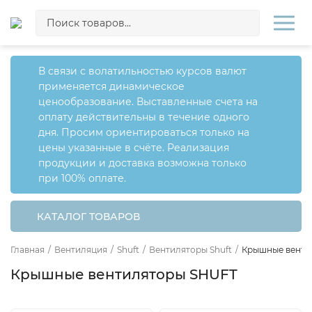
В связи с волатильностью курсов валют
применяется динамическое
ценообразование. Выставленные счета на
оплату действительны в течение одного
дня. Просим ориентироваться только на
цены указанные в счёте. Реализация
продукции и доставка возможна только
при 100% оплате.
КАТАЛОГ ТОВАРОВ
Главная
/
Вентиляция
/
Shuft
/
Вентиляторы Shuft
/
Крышные венти
Крышные вентиляторы SHUFT