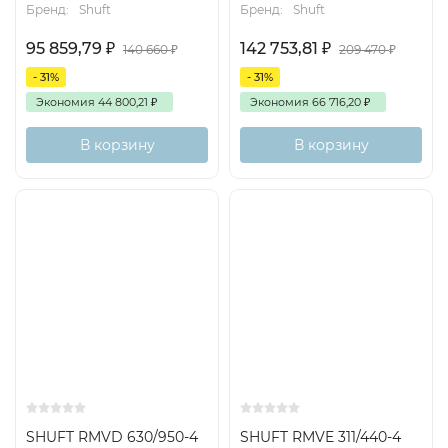
Бренд:
Shuft
Бренд:
Shuft
95 859,79
₽
142 753,81
₽
140 660
₽
209 470
₽
- 31%
- 31%
Экономия
44 800,21
₽
Экономия
66 716,20
₽
В корзину
В корзину
SHUFT RMVD 630/950-4
SHUFT RMVE 311/440-4