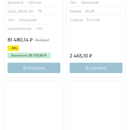
Диаметр.:
450 мм
Тип.:
Крышный
Шум, дБ(А) 3м::
76
Бренд:
Shuft
Тип.:
Крышный
Страна:
Россия
Шумоизолир.:
Нет
81 480,14
₽
119 560
₽
- 31%
2 465,10
₽
Экономия
38 079,86
₽
В корзину
В корзину