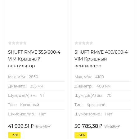
SHUFT RMVE 355/600-4
SHUFT RMVE 400/600-4
VIM Крышный
VIM Крышный
вентилятор
вентилятор
Max, м³/ч:
2850
Max, м³/ч:
4100
Диаметр.:
355 мм
Диаметр.:
400 мм
Шум, дБ(А) 3м::
71
Шум, дБ(А) 3м::
70
Тип.:
Крышный
Тип.:
Крышный
Шумоизолир.:
Нет
Шумоизолир.:
Нет
41 939,51
₽
50 785,38
₽
61 540
₽
74 520
₽
- 31%
- 31%