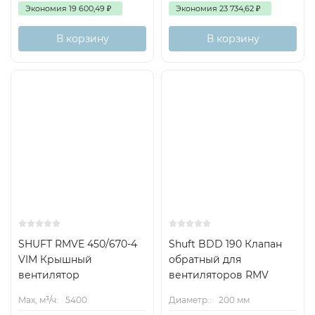
Экономия
19 600,49
₽
Экономия
23 734,62
₽
В корзину
В корзину
SHUFT RMVE 450/670-4
Shuft BDD 190 Клапан
VIM Крышный
обратный для
вентилятор
вентиляторов RMV
Max, м³/ч:
5400
Диаметр.:
200 мм