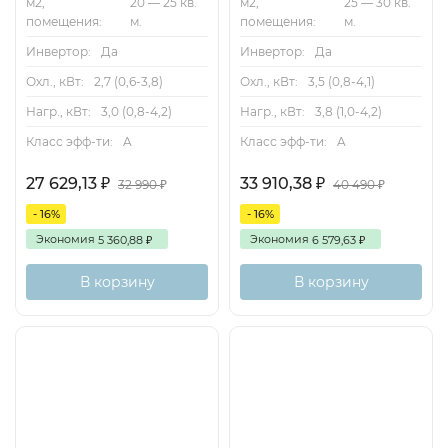
м2,
20 — 25 кв.
м2,
25 — 30 кв.
помещения:
м.
помещения:
м.
Инвертор:
Да
Инвертор:
Да
Охл., кВт:
2,7 (0,6-3,8)
Охл., кВт:
3,5 (0,8-4,1)
Нагр., кВт:
3,0 (0,8-4,2)
Нагр., кВт:
3,8 (1,0-4,2)
Класс эфф-ти:
A
Класс эфф-ти:
A
27 629,13
33 910,38
₽
₽
32 990
40 490
₽
₽
- 16%
- 16%
Экономия
Экономия
5 360,88
6 579,63
₽
₽
В корзину
В корзину
А
50м2
Хит
Inverter
Самоочистка
А
70м2
Хит
Inverter
Самоочистка