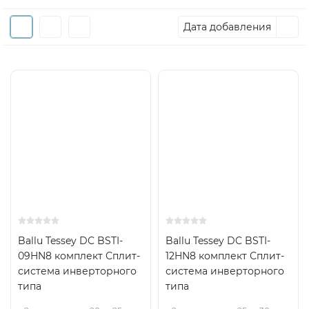
Дата добавления
А
25м2
Хит
Inverter
Самоочистка
А
35м2
Хит
Inverter
Самоочистка
Ballu Tessey DC BSTI-
Ballu Tessey DC BSTI-
09HN8 комплект Сплит-
12HN8 комплект Сплит-
система инверторного
система инверторного
типа
типа