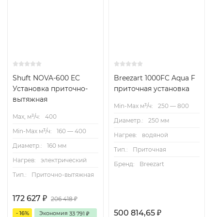
Shuft NOVA-600 EC
Breezart 1000FC Aqua F
Установка приточно-
приточная установка
вытяжная
Min-Max м³/ч:
250 — 800
Max, м³/ч:
400
Диаметр.:
250 мм
Min-Max м³/ч:
160 — 400
Нагрев:
водяной
Диаметр.:
160 мм
Тип.:
Приточная
Нагрев:
электрический
Бренд:
Breezart
Тип.:
Приточно-вытяжная
172 627
₽
206 418
₽
500 814,65
₽
- 16%
Экономия
33 791
₽