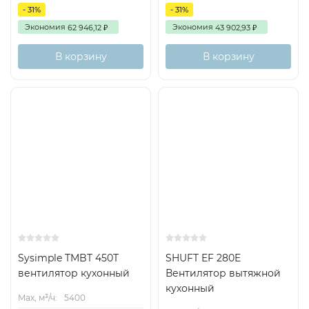
- 31%
- 31%
Экономия
Экономия
62 946,12
43 902,93
₽
₽
В корзину
В корзину
New
Sysimple TMBT 450T
SHUFT EF 280E
вентилятор кухонный
Вентилятор вытяжной
кухонный
Max, м³/ч:
5400