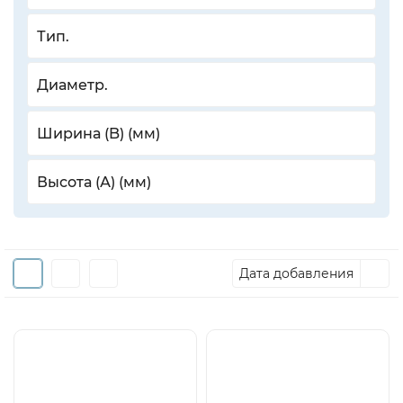
Тип.
Диаметр.
Ширина (B) (мм)
Высота (А) (мм)
Дата добавления
Хит
Хит
Распродажа