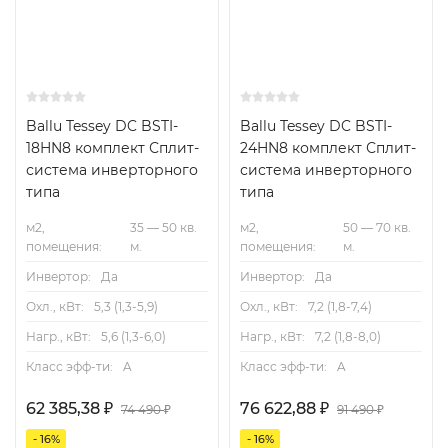
Ballu Tessey DC BSTI-
Ballu Tessey DC BSTI-
18HN8 комплект Сплит-
24HN8 комплект Сплит-
система инверторного
система инверторного
типа
типа
м2,
35 — 50 кв.
м2,
50 — 70 кв.
помещения:
м.
помещения:
м.
Инвертор:
Да
Инвертор:
Да
Охл., кВт:
5,3 (1,3-5,9)
Охл., кВт:
7,2 (1,8-7,4)
Нагр., кВт:
5,6 (1,3-6,0)
Нагр., кВт:
7,2 (1,8-8,0)
Класс эфф-ти:
A
Класс эфф-ти:
A
62 385,38
76 622,88
₽
₽
74 490
91 490
₽
₽
- 16%
- 16%