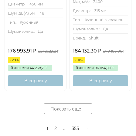
Max, м³/ч:
3400
Диаметр.:
450 мм
Диаметр.:
315 мм
Шум, дБ(А) 3м::
48
Тип.:
Кухонный вытяжной
Тип.:
Кухонный
Шумоизолир.:
Да
Шумоизолир.:
Да
Бренд:
Shuft
176 993,91
184 132,30
₽
₽
221 262,62
270 186,80
₽
₽
- 20%
- 31%
Экономия
Экономия
44 268,71
86 054,50
₽
₽
В корзину
В корзину
Показать еще
1
2
...
355
→