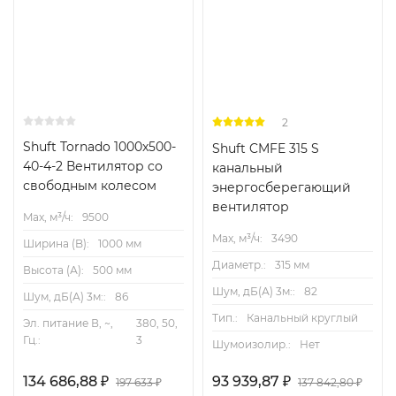
2
Shuft Tornado 1000x500-
Shuft CMFE 315 S
40-4-2 Вентилятор cо
канальный
свободным колесом
энергосберегающий
вентилятор
Max, м³/ч:
9500
Max, м³/ч:
3490
Ширина (B):
1000 мм
Диаметр.:
315 мм
Высота (А):
500 мм
Шум, дБ(А) 3м::
82
Шум, дБ(А) 3м::
86
Тип.:
Канальный круглый
Эл. питание В, ~,
380, 50,
Гц.:
3
Шумоизолир.:
Нет
134 686,88
93 939,87
₽
₽
197 633
137 842,80
₽
₽