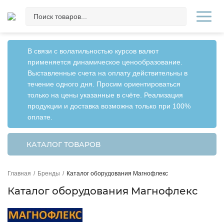
В связи с волатильностью курсов валют
применяется динамическое ценообразование.
Выставленные счета на оплату действительны в
течение одного дня. Просим ориентироваться
только на цены указанные в счёте. Реализация
продукции и доставка возможна только при 100%
оплате.
КАТАЛОГ ТОВАРОВ
Главная
/
Бренды
/
Каталог оборудования Магнофлекс
Каталог оборудования Магнофлекс