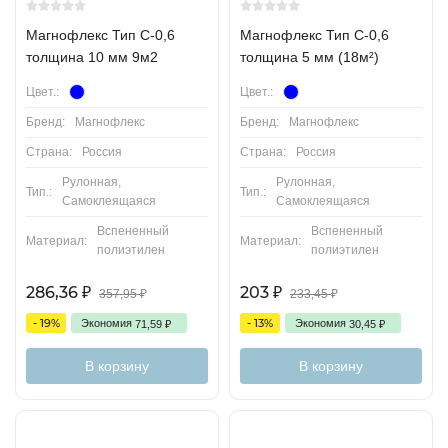
Магнофлекс Тип С-0,6
Магнофлекс Тип С-0,6
толщина 10 мм 9м2
толщина 5 мм (18м²)
Цвет.:
Цвет.:
Бренд:
Магнофлекс
Бренд:
Магнофлекс
Страна:
Россия
Страна:
Россия
Рулонная,
Рулонная,
Тип.:
Тип.:
Самоклеящаяся
Самоклеящаяся
Вспененный
Вспененный
Материал:
Материал:
полиэтилен
полиэтилен
286,36
203
₽
₽
357,95
₽
233,45
₽
- 19%
- 13%
Экономия
Экономия
71,59
₽
30,45
₽
В корзину
В корзину