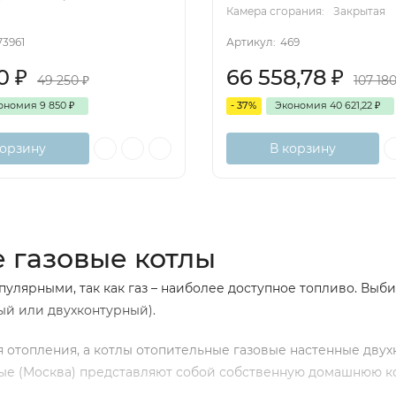
Камера сгорания:
Закрытая
73961
Артикул:
469
00
₽
66 558,78
₽
49 250
₽
107 18
ономия
9 850
₽
- 37%
Экономия
40 621,22
₽
корзину
В корзину
 газовые котлы
пулярными, так как газ – наиболее доступное топливо. Вы
ый или двухконтурный).
отопления, а котлы отопительные газовые настенные дву
ые (Москва) представляют собой собственную домашнюю ко