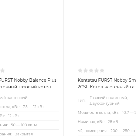
FURST Nobby Balance Plus
Kentatsu FURST Nobby Smar
стенный газовый котел
2CSF Котел настенный га
вый настенный
Газовый настенный,
Тип.:
Двухконтурный
отла, кВт:
7.5 — 12 кВт
Мощность котла, кВт:
10.7 — 
Вт:
12 кВт
Номинал, кВт:
28 кВт
ния:
50 — 100 кв. м.
м2, помещения:
200 — 250 кв.
рания:
Закрытая