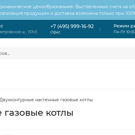
 динамическое ценообразование. Выставленные счета на оп
Реализация продукции и доставка возможна только при 100%
ес
Режим р
+7 (495) 999-16-92
итровское ш., 157с5
Пн-Пт 10:00
Офис
ОНДИЦИОНЕРЫ
ВЕНТИЛЯЦИЯ
ОТОПЛЕНИЕ
ЦИЯ
Двухконтурные настенные газовые котлы
 газовые котлы