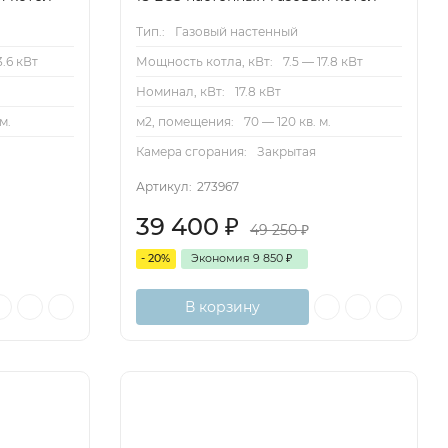
Тип.:
Газовый настенный
3.6 кВт
Мощность котла, кВт:
7.5 — 17.8 кВт
Номинал, кВт:
17.8 кВт
м.
м2, помещения:
70 — 120 кв. м.
Камера сгорания:
Закрытая
Артикул:
273967
39 400
₽
49 250
₽
- 20%
Экономия
9 850
₽
В корзину