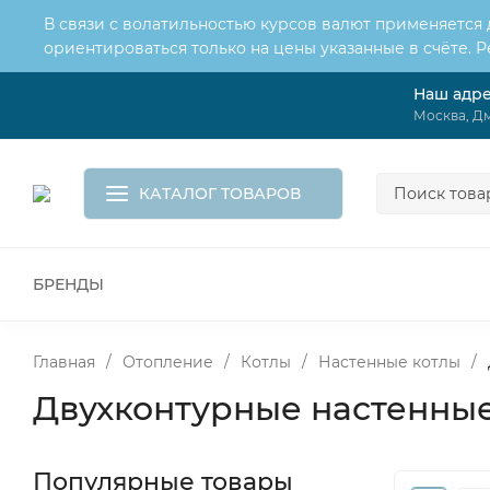
В связи с волатильностью курсов валют применяется
ориентироваться только на цены указанные в счёте. 
Наш адр
О нас
Услуги
Доставка и оплата
Москва, Дм
Обмен и возврат
Контакты
Корзина
КАТАЛОГ ТОВАРОВ
БРЕНДЫ
ВСЕ ДЛЯ МОНТАЖА И СЕРВИСА
К
ВОДОСНАБЖЕНИЕ
КАНАЛИЗА
Главная
/
Отопление
/
Котлы
/
Настенные котлы
/
Двухконтурные настенные
Популярные товары