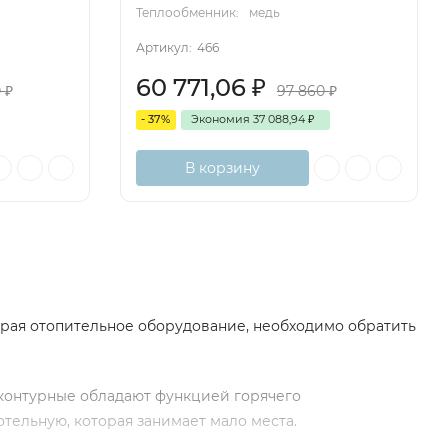
Теплообменник:
медь
Артикул:
466
60 771,06
₽
0
₽
97 860
₽
- 37%
Экономия
37 088,94
₽
В корзину
бирая отопительное оборудование, необходимо обратить
хконтурные обладают функцией горячего
тельную, которая занимает мало места.