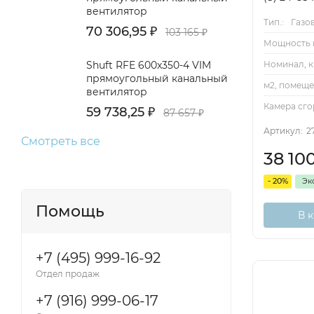
вентилятор
Тип.:
Газо
70 306,95
₽
103 165
₽
Мощность к
Номинал, к
Shuft RFE 600x350-4 VIM
прямоугольный канальный
м2, помеще
вентилятор
Камера сго
59 738,25
₽
87 657
₽
Артикул:
2
Смотреть все
38 10
- 20%
Эк
Помощь
В 
+7 (495) 999-16-92
Отдел продаж
+7 (916) 999-06-17