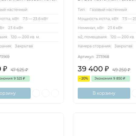
вый настенный
Тип.:
Газовый настенный
отла, кВт:
7.5 — 23.6 кВт
Мощность котла, кВт:
7.5 — 2
Вт:
23.6 кВт
Номинал, кВт:
23.6 кВт
ния:
120 — 200 кв. м.
м2, помещения:
120 — 200 кв. 
рания:
Закрытая
Камера сгорания:
Закрытая
73969
Артикул:
273968
0
₽
39 400
₽
47 625
₽
49 250
₽
ономия
9 525
₽
- 20%
Экономия
9 850
₽
корзину
В корзину