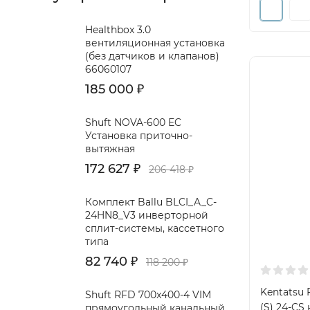
Healthbox 3.0
вентиляционная установка
(без датчиков и клапанов)
66060107
185 000
₽
Shuft NOVA-600 EC
Установка приточно-
вытяжная
172 627
₽
206 418
₽
Комплект Ballu BLCI_A_C-
24HN8_V3 инверторной
сплит-системы, кассетного
типа
82 740
₽
118 200
₽
Kentatsu 
Shuft RFD 700x400-4 VIM
(S) 24-CS
прямоугольный канальный