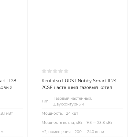
t II 28-
Kentatsu FURST Nobby Smart II 24-
зовый
2CSF настенный газовый котел
Газовый настенный,
Тип.:
Двухконтурный
28.1 кВт
Мощность:
24 кВт
Мощность котла, кВт:
9.3 — 23.8 кВт
 м.
м2, помещения:
200 — 240 кв. м.