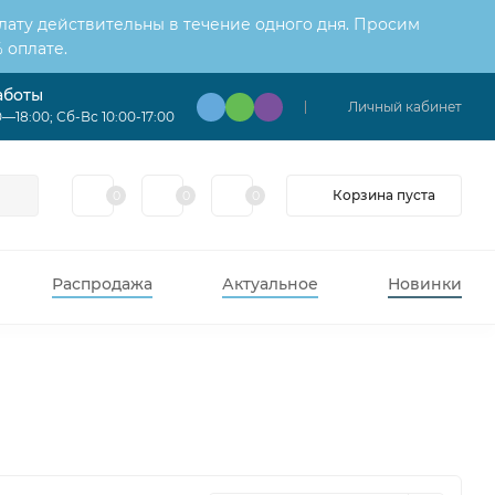
лату действительны в течение одного дня. Просим
 оплате.
аботы
Личный кабинет
—18:00; Сб-Вс 10:00-17:00
Корзина пуста
0
0
0
Распродажа
Актуальное
Новинки