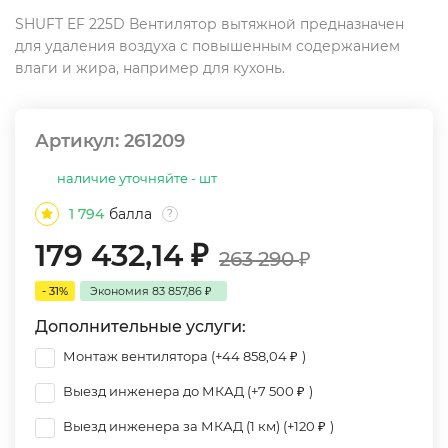
SHUFT EF 225D Вентилятор вытяжной предназначен
для удаления воздуха с повышенным содержанием
влаги и жира, например для кухонь.
Артикул:
261209
наличие уточняйте - шт
1 794
балла
?
179 432,14
₽
263 290
₽
- 31%
Экономия
83 857,86
₽
Дополнительные услуги:
Монтаж вентилятора (+
44 858,04
₽
)
Выезд инженера до МКАД (+
7 500
₽
)
Выезд инженера за МКАД (1 км) (+
120
₽
)