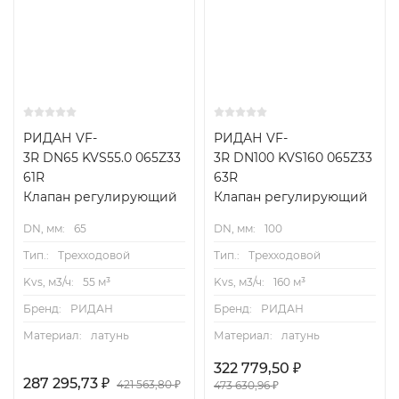
РИДАН VF-
РИДАН VF-
3R DN65 KVS55.0 065Z33
3R DN100 KVS160 065Z33
61R
63R
Клапан регулирующий
Клапан регулирующий
DN, мм:
65
DN, мм:
100
Тип.:
Трехходовой
Тип.:
Трехходовой
Kvs, м3/ч:
55 м³
Kvs, м3/ч:
160 м³
Бренд:
РИДАН
Бренд:
РИДАН
Материал:
латунь
Материал:
латунь
322 779,50
₽
287 295,73
₽
421 563,80
₽
473 630,96
₽