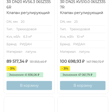
3R DN20 KVS6.3 065Z335
3R DN25 KVS10.0 065Z335
6R
7R
Клапан регулирующий
Клапан регулирующий
DN, мм:
20
DN, мм:
25
Тип.:
Трехходовой
Тип.:
Трехходовой
Kvs, м3/ч:
6.3 м³
Kvs, м3/ч:
10 м³
Бренд:
РИДАН
Бренд:
РИДАН
Материал:
латунь
Материал:
латунь
89 517,34
₽
100 698,93
₽
131 353,40
₽
147 760,72
₽
- 31%
- 31%
Экономия
41 836,06
₽
Экономия
47 061,79
₽
В корзину
В корзину