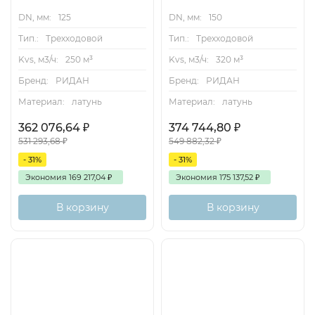
DN, мм:
125
DN, мм:
150
Тип.:
Трехходовой
Тип.:
Трехходовой
Kvs, м3/ч:
250 м³
Kvs, м3/ч:
320 м³
Бренд:
РИДАН
Бренд:
РИДАН
Материал:
латунь
Материал:
латунь
362 076,64
₽
374 744,80
₽
531 293,68
₽
549 882,32
₽
- 31%
- 31%
Экономия
169 217,04
₽
Экономия
175 137,52
₽
В корзину
В корзину