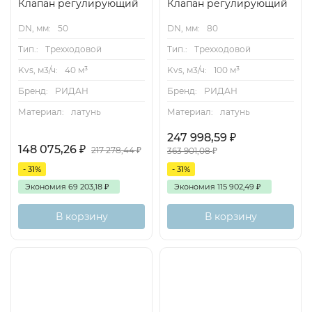
Клапан регулирующий
Клапан регулирующий
DN, мм:
50
DN, мм:
80
Тип.:
Трехходовой
Тип.:
Трехходовой
Kvs, м3/ч:
40 м³
Kvs, м3/ч:
100 м³
Бренд:
РИДАН
Бренд:
РИДАН
Материал:
латунь
Материал:
латунь
247 998,59
₽
148 075,26
₽
217 278,44
₽
363 901,08
₽
- 31%
- 31%
Экономия
69 203,18
₽
Экономия
115 902,49
₽
В корзину
В корзину