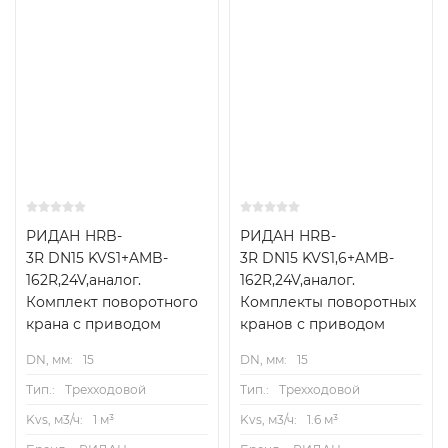
РИДАН HRB-
РИДАН HRB-
3R DN15 KVS1+AMB-
3R DN15 KVS1,6+AMB-
162R,24V,аналог.
162R,24V,аналог.
Комплект поворотного
Комплекты поворотных
крана с приводом
кранов с приводом
DN, мм:
15
DN, мм:
15
Тип.:
Трехходовой
Тип.:
Трехходовой
Kvs, м3/ч:
1 м³
Kvs, м3/ч:
1.6 м³