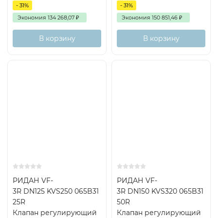
- 31%
- 31%
Экономия
134 268,07
₽
Экономия
150 851,46
₽
В корзину
В корзину
РИДАН VF-
РИДАН VF-
3R DN125 KVS250 065B31
3R DN150 KVS320 065B31
25R
50R
Клапан регулирующий
Клапан регулирующий