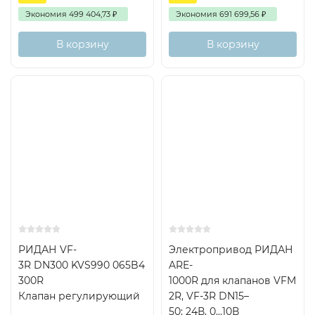
Экономия
499 404,73
₽
Экономия
691 699,56
₽
В корзину
В корзину
РИДАН VF-
Электропривод РИДАН
3R DN300 KVS990 065B4
ARE-
300R
1000R для клапанов VFM
Клапан регулирующий
2R, VF-3R DN15–
50; 24В, 0…10В