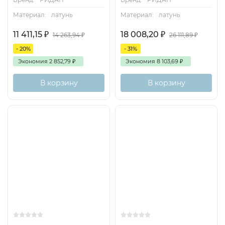
Материал:
латунь
Материал:
латунь
11 411,15
₽
18 008,20
₽
14 263,94
₽
26 111,89
₽
- 20%
- 31%
Экономия
2 852,79
₽
Экономия
8 103,69
₽
В корзину
В корзину