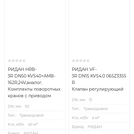
РИДАН HRB-
РИДАН VF-
3R DN50 KVS40+AMB-
3R DN15 KVS4.0 065Z3355
162R,24V,аналог.
R
Комплекты поворотных
Клапан регулирующий
кранов с приводом
DN, мм:
15
DN, мм:
50
Тип.:
Трехходовой
Тип.:
Трехходовой
Kvs, м3/ч:
4 м³
Kvs, м3/ч:
40 м³
Бренд:
РИДАН
Бренд:
РИДАН