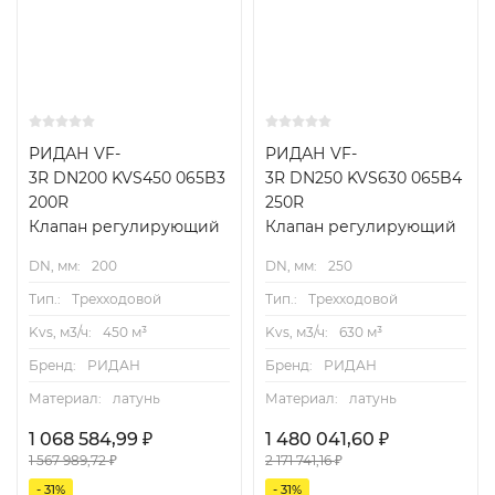
РИДАН VF-
РИДАН VF-
3R DN200 KVS450 065B3
3R DN250 KVS630 065B4
200R
250R
Клапан регулирующий
Клапан регулирующий
DN, мм:
200
DN, мм:
250
Тип.:
Трехходовой
Тип.:
Трехходовой
Kvs, м3/ч:
450 м³
Kvs, м3/ч:
630 м³
Бренд:
РИДАН
Бренд:
РИДАН
Материал:
латунь
Материал:
латунь
1 068 584,99
₽
1 480 041,60
₽
1 567 989,72
₽
2 171 741,16
₽
- 31%
- 31%