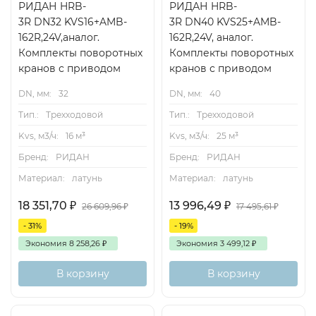
РИДАН HRB-
РИДАН HRB-
3R DN32 KVS16+AMB-
3R DN40 KVS25+AMB-
162R,24V,аналог.
162R,24V, аналог.
Комплекты поворотных
Комплекты поворотных
кранов с приводом
кранов с приводом
DN, мм:
32
DN, мм:
40
Тип.:
Трехходовой
Тип.:
Трехходовой
Kvs, м3/ч:
16 м³
Kvs, м3/ч:
25 м³
Бренд:
РИДАН
Бренд:
РИДАН
Материал:
латунь
Материал:
латунь
18 351,70
₽
13 996,49
₽
26 609,96
₽
17 495,61
₽
- 31%
- 19%
Экономия
8 258,26
₽
Экономия
3 499,12
₽
В корзину
В корзину