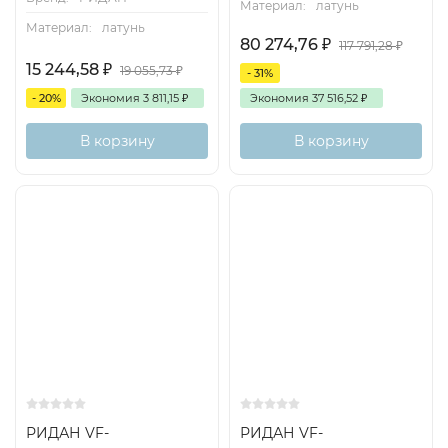
Материал:
латунь
Материал:
латунь
80 274,76
₽
117 791,28
₽
15 244,58
₽
19 055,73
₽
- 31%
- 20%
Экономия
3 811,15
₽
Экономия
37 516,52
₽
В корзину
В корзину
РИДАН VF-
РИДАН VF-