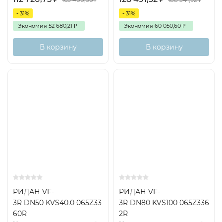
- 31%
- 31%
Экономия
52 680,21
₽
Экономия
60 050,60
₽
В корзину
В корзину
РИДАН VF-
РИДАН VF-
3R DN50 KVS40.0 065Z33
3R DN80 KVS100 065Z336
60R
2R