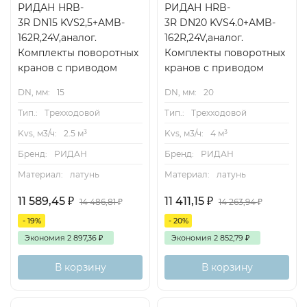
РИДАН HRB-
РИДАН HRB-
3R DN15 KVS2,5+AMB-
3R DN20 KVS4.0+AMB-
162R,24V,аналог.
162R,24V,аналог.
Комплекты поворотных
Комплекты поворотных
кранов с приводом
кранов с приводом
DN, мм:
15
DN, мм:
20
Тип.:
Трехходовой
Тип.:
Трехходовой
Kvs, м3/ч:
2.5 м³
Kvs, м3/ч:
4 м³
Бренд:
РИДАН
Бренд:
РИДАН
Материал:
латунь
Материал:
латунь
11 589,45
₽
11 411,15
₽
14 486,81
₽
14 263,94
₽
- 19%
- 20%
Экономия
2 897,36
₽
Экономия
2 852,79
₽
В корзину
В корзину