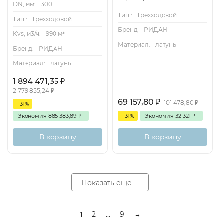
DN, мм:
300
Тип.:
Трехходовой
Тип.:
Трехходовой
Бренд:
РИДАН
Kvs, м3/ч:
990 м³
Материал:
латунь
Бренд:
РИДАН
Материал:
латунь
1 894 471,35
₽
2 779 855,24
₽
69 157,80
₽
101 478,80
₽
- 31%
Экономия
885 383,89
₽
- 31%
Экономия
32 321
₽
В корзину
В корзину
Показать еще
1
2
...
9
→