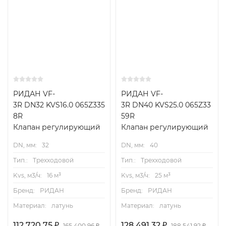
РИДАН VF-
РИДАН VF-
3R DN32 KVS16.0 065Z335
3R DN40 KVS25.0 065Z33
8R
59R
Клапан регулирующий
Клапан регулирующий
DN, мм:
32
DN, мм:
40
Тип.:
Трехходовой
Тип.:
Трехходовой
Kvs, м3/ч:
16 м³
Kvs, м3/ч:
25 м³
Бренд:
РИДАН
Бренд:
РИДАН
Материал:
латунь
Материал:
латунь
112 720,75
₽
128 491,32
₽
165 400,96
₽
188 541,92
₽