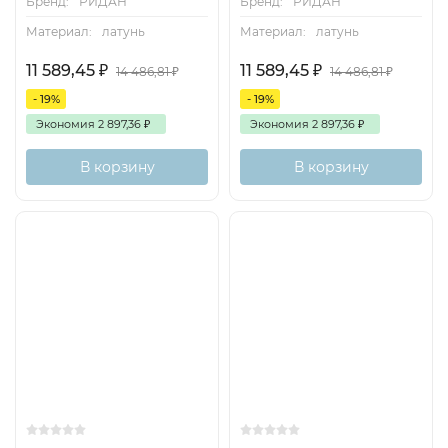
Бренд:
РИДАН
Бренд:
РИДАН
Материал:
латунь
Материал:
латунь
11 589,45
₽
11 589,45
₽
14 486,81
₽
14 486,81
₽
- 19%
- 19%
Экономия
2 897,36
₽
Экономия
2 897,36
₽
В корзину
В корзину