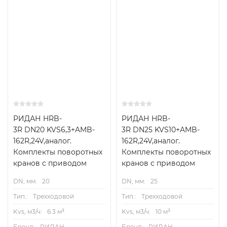
РИДАН HRB-
РИДАН HRB-
3R DN20 KVS6,3+AMB-
3R DN25 KVS10+AMB-
162R,24V,аналог.
162R,24V,аналог.
Комплекты поворотных
Комплекты поворотных
кранов с приводом
кранов с приводом
DN, мм:
20
DN, мм:
25
Тип.:
Трехходовой
Тип.:
Трехходовой
Kvs, м3/ч:
6.3 м³
Kvs, м3/ч:
10 м³
Бренд:
РИДАН
Бренд:
РИДАН