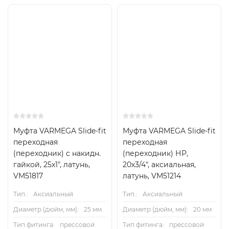
Муфта VARMEGA Slide-fit
Муфта VARMEGA Slide-fit
переходная
переходная
(переходник) с накидн.
(переходник) НР,
гайкой, 25х1", латунь,
20х3/4", аксиальная,
VM51817
латунь, VM51214
Тип.:
Аксиальный
Тип.:
Аксиальный
Диаметр (дюйм, мм):
25 мм
Диаметр (дюйм, мм):
20 мм
Тип фитинга:
прессовой
Тип фитинга:
прессовой