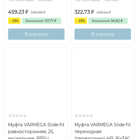
459,23
₽
322,73
₽
596,99
₽
419,54
₽
- 23%
Экономия
137,77
₽
- 23%
Экономия
96,82
₽
В корзину
В корзину
Муфта VARMEGA Slide-fit
Муфта VARMEGA Slide-fit
равносторонняя, 25,
переходная
аксиальная, PPSU,
(переходник) НР, 16х3/4",