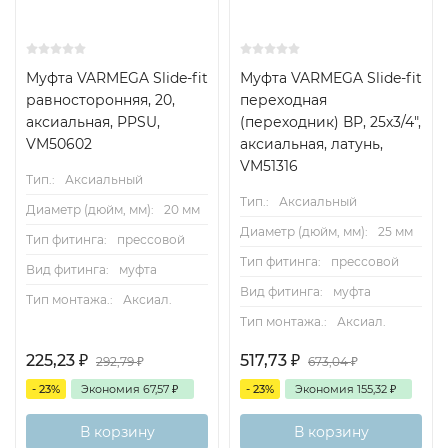
Муфта VARMEGA Slide-fit
Муфта VARMEGA Slide-fit
равносторонняя, 20,
переходная
аксиальная, PPSU,
(переходник) ВР, 25х3/4",
VM50602
аксиальная, латунь,
VM51316
Тип.:
Аксиальный
Тип.:
Аксиальный
Диаметр (дюйм, мм):
20 мм
Диаметр (дюйм, мм):
25 мм
Тип фитинга:
прессовой
Тип фитинга:
прессовой
Вид фитинга:
муфта
Вид фитинга:
муфта
Тип монтажа.:
Аксиал.
Тип монтажа.:
Аксиал.
225,23
₽
517,73
₽
292,79
₽
673,04
₽
- 23%
Экономия
67,57
₽
- 23%
Экономия
155,32
₽
В корзину
В корзину