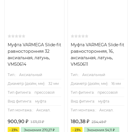
Муфта VARMEGA Slide-fit
Муфта VARMEGA Slide-fit
равносторонняя 32
равносторонняя, 16,
аксиальная, латунь,
аксиальная, латунь,
VM50614
VM50611
Тип.:
Аксиальный
Тип.:
Аксиальный
Диаметр (дюйм, мм):
32 мм
Диаметр (дюйм, мм):
16 мм
Тип фитинга:
прессовой
Тип фитинга:
прессовой
Вид фитинга:
муфта
Вид фитинга:
муфта
Тип монтажа.:
Аксиал.
Тип монтажа.:
Аксиал.
900,90
₽
180,38
₽
1 171,17
₽
234,49
₽
- 23%
Экономия
270,27
₽
- 23%
Экономия
54,11
₽