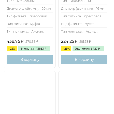
Тип.:
Аксиальный
Тип.:
Аксиальный
Диаметр (дюйм, мм):
20 мм
Диаметр (дюйм, мм):
16 мм
Тип фитинга:
прессовой
Тип фитинга:
прессовой
Вид фитинга:
муфта
Вид фитинга:
муфта
Тип монтажа.:
Аксиал.
Тип монтажа.:
Аксиал.
438,75
₽
224,25
₽
570,38
₽
291,53
₽
- 23%
Экономия
131,63
₽
- 23%
Экономия
67,27
₽
В корзину
В корзину