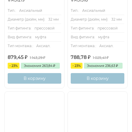
VM51219
VM51318
Тип.:
Аксиальный
Тип.:
Аксиальный
Диаметр (дюйм, мм):
32 мм
Диаметр (дюйм, мм):
32 мм
Тип фитинга:
прессовой
Тип фитинга:
прессовой
Вид фитинга:
муфта
Вид фитинга:
муфта
Тип монтажа.:
Аксиал.
Тип монтажа.:
Аксиал.
879,45
₽
788,78
₽
1 143,29
₽
1 025,41
₽
- 23%
Экономия
263,84
₽
- 23%
Экономия
236,63
₽
В корзину
В корзину