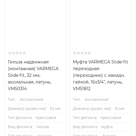
Гильза надвижная
Муфта VARMEGA Slide-fit
(монтажная) VARMEGA
переходная
Slide-fit, 32 мм,
(переходник) с накидн.
аксиальная, латунь,
гайкой, 16х3/4", латунь,
VM50314
VM51812
Тип.:
Аксиальный
Тип.:
Аксиальный
Диаметр (дюйм, мм):
32 мм
Диаметр (дюйм, мм):
16 мм
Тип фитинга:
прессовой
Тип фитинга:
прессовой
Вид фитинга:
гильза
Вид фитинга:
муфта
Тип монтажа.:
Аксиал.
Тип монтажа.:
Аксиал.