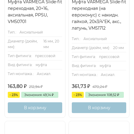
Муфта VARMEGA Slide-fit
Муфта VARMEGA Slide-fit
переходная, 20×16,
переходная (на
аксиальная, PPSU,
евроконус) с накидн.
VM50701
гайкой, 20x3/4"EK, акс.,
латунь, VM51712
Тип.:
Аксиальный
Тип.:
Аксиальный
Диаметр (дюйм,
16 мм, 20
мм):
мм
Диаметр (дюйм, мм):
20 мм
Тип фитинга:
прессовой
Тип фитинга:
прессовой
Вид фитинга:
муфта
Вид фитинга:
муфта
Тип монтажа.:
Аксиал.
Тип монтажа.:
Аксиал.
163,80
₽
361,73
₽
212,94
₽
470,24
₽
- 23%
Экономия
49,14
₽
- 23%
Экономия
108,52
₽
В корзину
В корзину