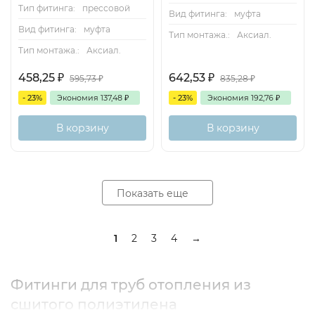
Тип фитинга:
прессовой
Вид фитинга:
муфта
Вид фитинга:
муфта
Тип монтажа.:
Аксиал.
Тип монтажа.:
Аксиал.
458,25
₽
642,53
₽
595,73
₽
835,28
₽
- 23%
Экономия
137,48
₽
- 23%
Экономия
192,76
₽
В корзину
В корзину
Показать еще
1
2
3
4
→
Фитинги для труб отопления из
сшитого полиэтилена