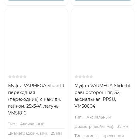
Муфта VARMEGA Slide-fit
Муфта VARMEGA Slide-fit
переходная
равносторонняя, 32,
(переходник) с накидн.
аксиальная, PPSU,
гайкой, 25х3/4", латунь,
VM50604
VM51816
Тип.:
Аксиальный
Тип.:
Аксиальный
Диаметр (дюйм, мм):
32 мм
Диаметр (дюйм, мм):
25 мм
Тип фитинга:
прессовой