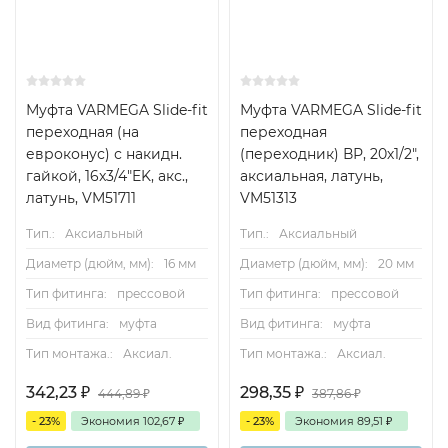
Муфта VARMEGA Slide-fit
Муфта VARMEGA Slide-fit
переходная (на
переходная
евроконус) с накидн.
(переходник) ВР, 20х1/2",
гайкой, 16x3/4"EK, акс.,
аксиальная, латунь,
латунь, VM51711
VM51313
Тип.:
Аксиальный
Тип.:
Аксиальный
Диаметр (дюйм, мм):
16 мм
Диаметр (дюйм, мм):
20 мм
Тип фитинга:
прессовой
Тип фитинга:
прессовой
Вид фитинга:
муфта
Вид фитинга:
муфта
Тип монтажа.:
Аксиал.
Тип монтажа.:
Аксиал.
342,23
₽
298,35
₽
444,89
₽
387,86
₽
- 23%
Экономия
102,67
₽
- 23%
Экономия
89,51
₽