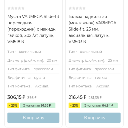
Муфта VARMEGA Slide-fit
Гильза надвижная
переходная
(монтажная) VARMEGA
(переходник) с накидн.
Slide-fit, 25 мм,
гайкой, 20х1/2", латунь,
аксиальная, латунь,
VM51813
VM50313
Тип.:
Аксиальный
Тип.:
Аксиальный
Диаметр (дюйм, мм):
20 мм
Диаметр (дюйм, мм):
25 мм
Тип фитинга:
прессовой
Тип фитинга:
прессовой
Вид фитинга:
муфта
Вид фитинга:
гильза
Тип монтажа.:
Аксиал.
Тип монтажа.:
Аксиал.
306,15
₽
216,45
₽
398
₽
281,39
₽
- 23%
Экономия
91,85
₽
- 23%
Экономия
64,94
₽
В корзину
В корзину