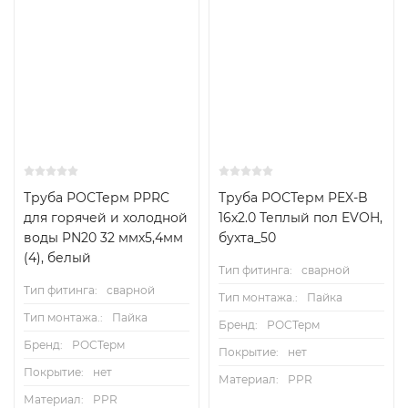
Труба РОСТерм PPRC
Труба РОСТерм PEX-B
для горячей и холодной
16х2.0 Теплый пол EVOH,
воды PN20 32 ммх5,4мм
бухта_50
(4), белый
Тип фитинга:
сварной
Тип фитинга:
сварной
Тип монтажа.:
Пайка
Тип монтажа.:
Пайка
Бренд:
РОСТерм
Бренд:
РОСТерм
Покрытие:
нет
Покрытие:
нет
Материал:
PPR
Материал:
PPR