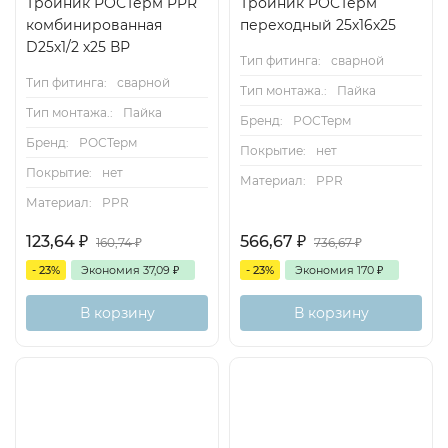
Тройник РОСТерм PPR
Тройник РОСТерм
комбинированная
переходный 25х16х25
D25х1/2 х25 ВР
Тип фитинга:
сварной
Тип фитинга:
сварной
Тип монтажа.:
Пайка
Тип монтажа.:
Пайка
Бренд:
РОСТерм
Бренд:
РОСТерм
Покрытие:
нет
Покрытие:
нет
Материал:
PPR
Материал:
PPR
123,64
₽
566,67
₽
160,74
₽
736,67
₽
- 23%
Экономия
37,09
₽
- 23%
Экономия
170
₽
В корзину
В корзину