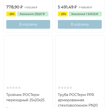
778,90
₽
5 491,49
₽
1 012,56
₽
7 138,93
₽
- 23%
Экономия
233,67
₽
- 23%
Экономия
1 647,45
₽
В корзину
В корзину
Тройник РОСТерм
Труба РОСТерм PPR
переходный 25х20х25
армированная
стекловолокном PN20