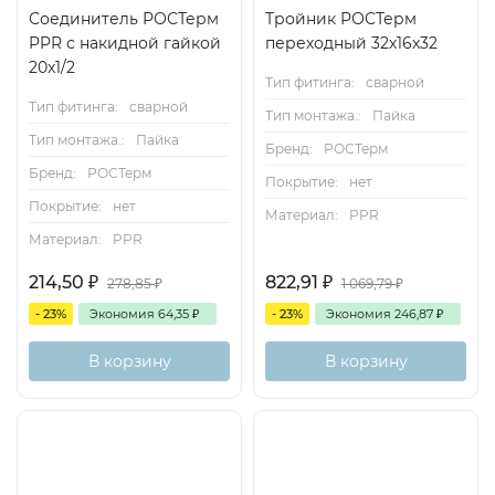
Соединитель РОСТерм
Тройник РОСТерм
PPR с накидной гайкой
переходный 32х16х32
20х1/2
Тип фитинга:
сварной
Тип фитинга:
сварной
Тип монтажа.:
Пайка
Тип монтажа.:
Пайка
Бренд:
РОСТерм
Бренд:
РОСТерм
Покрытие:
нет
Покрытие:
нет
Материал:
PPR
Материал:
PPR
214,50
₽
822,91
₽
278,85
₽
1 069,79
₽
- 23%
Экономия
64,35
₽
- 23%
Экономия
246,87
₽
В корзину
В корзину