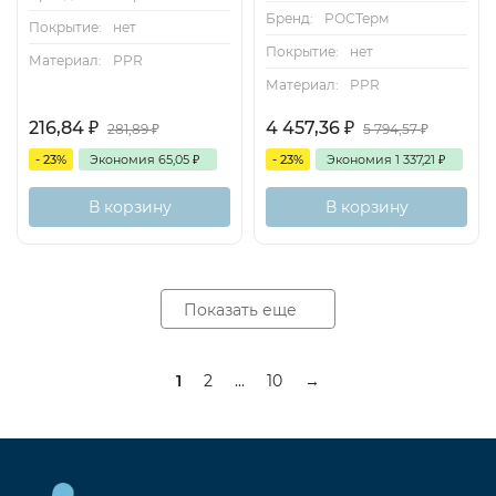
Бренд:
РОСТерм
Покрытие:
нет
Покрытие:
нет
Материал:
PPR
Материал:
PPR
216,84
₽
4 457,36
₽
281,89
₽
5 794,57
₽
- 23%
Экономия
65,05
₽
- 23%
Экономия
1 337,21
₽
В корзину
В корзину
Показать еще
1
2
...
10
→