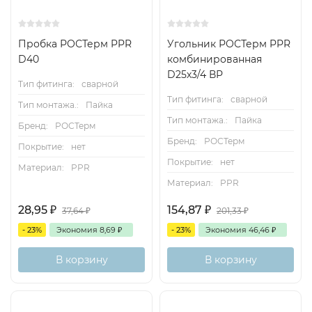
Пробка РОСТерм PPR
Угольник РОСТерм PPR
D40
комбинированная
D25х3/4 ВР
Тип фитинга:
сварной
Тип фитинга:
сварной
Тип монтажа.:
Пайка
Тип монтажа.:
Пайка
Бренд:
РОСТерм
Бренд:
РОСТерм
Покрытие:
нет
Покрытие:
нет
Материал:
PPR
Материал:
PPR
28,95
₽
154,87
₽
37,64
₽
201,33
₽
- 23%
Экономия
8,69
₽
- 23%
Экономия
46,46
₽
В корзину
В корзину