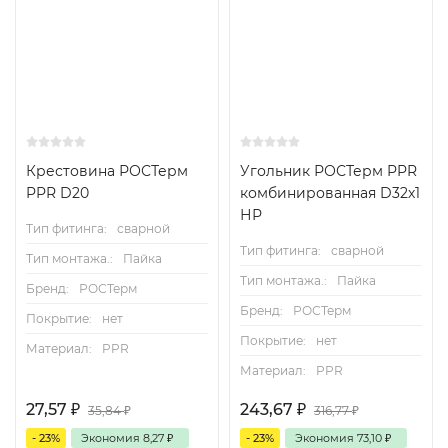
Крестовина РОСТерм
Угольник РОСТерм PPR
PPR D20
комбинированная D32х1
НР
Тип фитинга:
сварной
Тип фитинга:
сварной
Тип монтажа.:
Пайка
Тип монтажа.:
Пайка
Бренд:
РОСТерм
Бренд:
РОСТерм
Покрытие:
нет
Покрытие:
нет
Материал:
PPR
Материал:
PPR
27,57
₽
243,67
₽
35,84
₽
316,77
₽
- 23%
Экономия
8,27
₽
- 23%
Экономия
73,10
₽