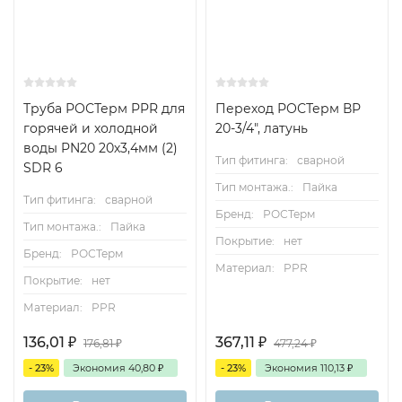
Труба РОСТерм PPR для
Переход РОСТерм ВР
горячей и холодной
20-3/4", латунь
воды PN20 20х3,4мм (2)
Тип фитинга:
сварной
SDR 6
Тип монтажа.:
Пайка
Тип фитинга:
сварной
Бренд:
РОСТерм
Тип монтажа.:
Пайка
Покрытие:
нет
Бренд:
РОСТерм
Материал:
PPR
Покрытие:
нет
Материал:
PPR
136,01
₽
367,11
₽
176,81
₽
477,24
₽
- 23%
Экономия
40,80
₽
- 23%
Экономия
110,13
₽