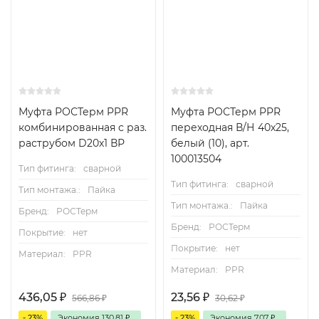
Муфта РОСТерм PPR
Муфта РОСТерм PPR
комбинированная с раз.
переходная В/Н 40х25,
раструбом D20х1 ВР
белый (10), арт.
100013504
Тип фитинга:
сварной
Тип фитинга:
сварной
Тип монтажа.:
Пайка
Тип монтажа.:
Пайка
Бренд:
РОСТерм
Бренд:
РОСТерм
Покрытие:
нет
Покрытие:
нет
Материал:
PPR
Материал:
PPR
436,05
₽
23,56
₽
566,86
₽
30,62
₽
- 23%
Экономия
130,81
₽
- 23%
Экономия
7,07
₽