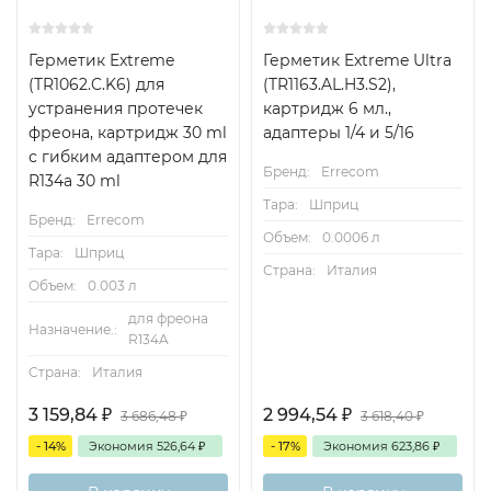
Герметик Extreme
Герметик Extreme Ultra
(TR1062.C.K6) для
(TR1163.AL.H3.S2),
устранения протечек
картридж 6 мл.,
фреона, картридж 30 ml
адаптеры 1/4 и 5/16
с гибким адаптером для
Бренд:
Errecom
R134а 30 ml
Тара:
Шприц
Бренд:
Errecom
Объем:
0.0006 л
Тара:
Шприц
Страна:
Италия
Объем:
0.003 л
для фреона
Назначение.:
R134A
Страна:
Италия
3 159,84
₽
2 994,54
₽
3 686,48
₽
3 618,40
₽
- 14%
Экономия
526,64
₽
- 17%
Экономия
623,86
₽