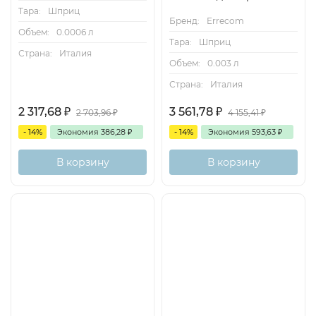
Тара:
Шприц
Бренд:
Errecom
Объем:
0.0006 л
Тара:
Шприц
Страна:
Италия
Объем:
0.003 л
Страна:
Италия
2 317,68
₽
3 561,78
₽
2 703,96
₽
4 155,41
₽
- 14%
Экономия
386,28
₽
- 14%
Экономия
593,63
₽
В корзину
В корзину