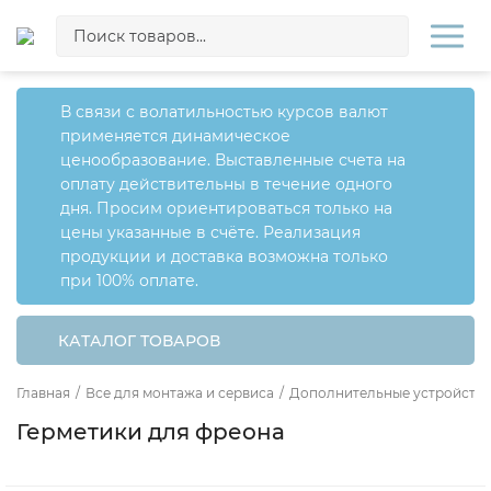
В связи с волатильностью курсов валют
применяется динамическое
ценообразование. Выставленные счета на
оплату действительны в течение одного
дня. Просим ориентироваться только на
цены указанные в счёте. Реализация
продукции и доставка возможна только
при 100% оплате.
КАТАЛОГ ТОВАРОВ
Главная
/
Все для монтажа и сервиса
/
Дополнительные устройства
Герметики для фреона