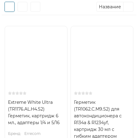
Название
Extreme White Ultra
Герметик
(TR1176.AL.H4.S2)
(TR1062.C.M9.S2) для
Герметик, картридж 6
автокондиционера с
мл., адаптеры 1/4 и 5/16
R134a & R1234yf,
картридж 30 мл с
Бренд:
Errecom
гибким адаптером