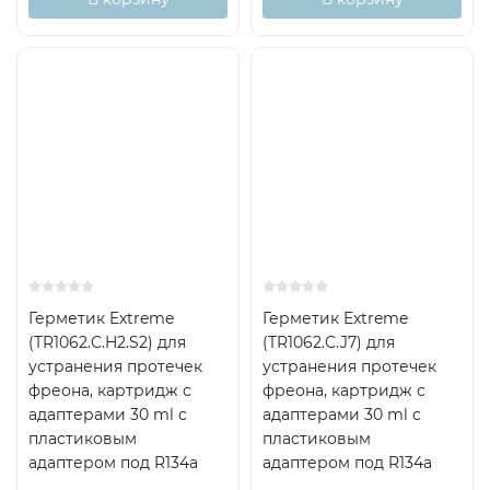
Герметик Extreme
Герметик Extreme
(TR1062.C.H2.S2) для
(TR1062.C.J7) для
устранения протечек
устранения протечек
фреона, картридж с
фреона, картридж с
адаптерами 30 ml с
адаптерами 30 ml с
плаcтиковым
плаcтиковым
адаптером под R134а
адаптером под R134а