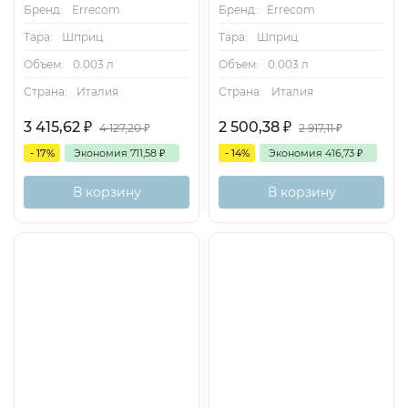
Бренд:
Errecom
Бренд:
Errecom
Тара:
Шприц
Тара:
Шприц
Объем:
0.003 л
Объем:
0.003 л
Страна:
Италия
Страна:
Италия
3 415,62
₽
2 500,38
₽
4 127,20
₽
2 917,11
₽
- 17%
Экономия
711,58
₽
- 14%
Экономия
416,73
₽
В корзину
В корзину