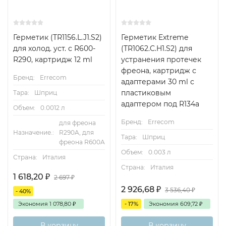
Герметик (TR1156.L.J1.S2)
Герметик Extreme
для холод. уст. с R600-
(TR1062.C.H1.S2) для
R290, картридж 12 ml
устранения протечек
фреона, картридж с
Бренд:
Errecom
адаптерами 30 ml с
плаcтиковым
Тара:
Шприц
адаптером под R134а
Объем:
0.0012 л
Бренд:
Errecom
для фреона
Назначение.:
R290A, для
Тара:
Шприц
фреона R600A
Объем:
0.003 л
Страна:
Италия
Страна:
Италия
1 618,20
₽
2 697
₽
2 926,68
₽
3 536,40
₽
- 40%
Экономия
1 078,80
₽
- 17%
Экономия
609,72
₽
В корзину
В корзину