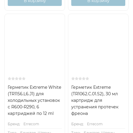
В корзину
В корзину
Герметик Extreme White
Герметик Extreme
(TR1156.L6.J1) для
(TR1062.C.01.S2), 30 мл
холодильных установок
картридж для
с R600-R290, 6
устранения протечек
картриджей по 12 ml
фреона
Бренд:
Errecom
Бренд:
Errecom
Тара:
Блистер, Шприц
Тара:
Блистер, Шприц