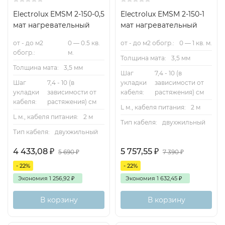
Electrolux EMSM 2-150-0,5
Electrolux EMSM 2-150-1
мат нагревательный
мат нагревательный
от - до м2
0 — 0.5 кв.
от - до м2 обогр.:
0 — 1 кв. м.
обогр.:
м.
Толщина мата:
3,5 мм
Толщина мата:
3,5 мм
Шаг
7,4 - 10 (в
Шаг
7,4 - 10 (в
укладки
зависимости от
укладки
зависимости от
кабеля:
растяжения) см
кабеля:
растяжения) см
L м., кабеля питания:
2 м
L м., кабеля питания:
2 м
Тип кабеля:
двухжильный
Тип кабеля:
двухжильный
4 433,08
₽
5 757,55
₽
5 690
₽
7 390
₽
- 22%
- 22%
Экономия
1 256,92
₽
Экономия
1 632,45
₽
В корзину
В корзину