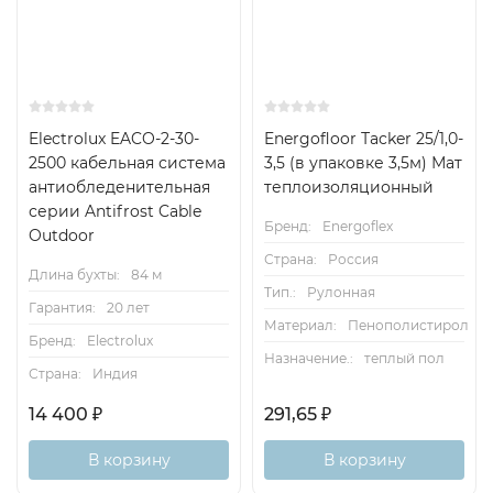
Electrolux EACO-2-30-
Energofloor Тacker 25/1,0-
2500 кабельная система
3,5 (в упаковке 3,5м) Мат
антиобледенительная
теплоизоляционный
серии Antifrost Cable
Бренд:
Energoflex
Outdoor
Страна:
Россия
Длина бухты:
84 м
Тип.:
Рулонная
Гарантия:
20 лет
Материал:
Пенополистирол
Бренд:
Electrolux
Назначение.:
теплый пол
Страна:
Индия
14 400
₽
291,65
₽
В корзину
В корзину