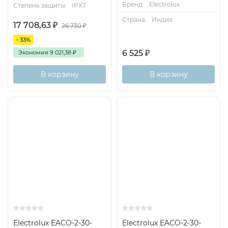
Бренд:
Electrolux
Степень защиты:
IPX7
Страна:
Индия
17 708,63
₽
26 730
₽
- 33%
6 525
₽
Экономия
9 021,38
₽
В корзину
В корзину
Electrolux EACO-2-30-
Electrolux EACO-2-30-