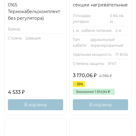
0165
секции нагревательные
Термокабель(комплект
Площадь
0.84 кв.
без регулятора)
укладки:
м.
Бренд:
L м., кабеля питания:
2 м
Страна:
Швеция
Тип
двужильный
кабеля:
экранированный
Удельная мощность:
17 Вт/м
Степень защиты:
IPX7
3 170,06
₽
4 785
₽
- 33%
4 533
₽
Экономия
1 614,94
₽
В корзину
В корзину