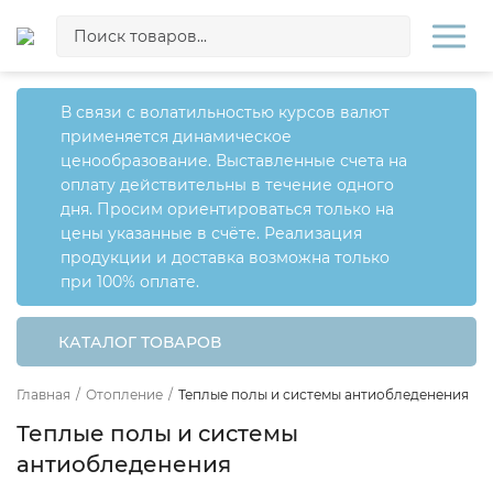
В связи с волатильностью курсов валют
применяется динамическое
ценообразование. Выставленные счета на
оплату действительны в течение одного
дня. Просим ориентироваться только на
цены указанные в счёте. Реализация
продукции и доставка возможна только
при 100% оплате.
КАТАЛОГ ТОВАРОВ
Главная
/
Отопление
/
Теплые полы и системы антиобледенения
Теплые полы и системы
антиобледенения