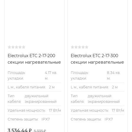
Electrolux ETC 2-17-200
Electrolux ETC 2-17-300
секции нагревательные
секции нагревательные
Площадь
4.17 кв.
Площадь
8.34 кв.
укладки:
м.
укладки:
м.
L м., кабеля питания:
2 м
L м., кабеля питания:
2 м
Тип
двужильный
Тип
двужильный
кабеля:
экранированный
кабеля:
экранированный
Удельная мощность:
17 Вт/м
Удельная мощность:
17 Вт/м
Степень защиты:
IPX7
Степень защиты:
IPX7
3 534,44
₽
5 335
₽