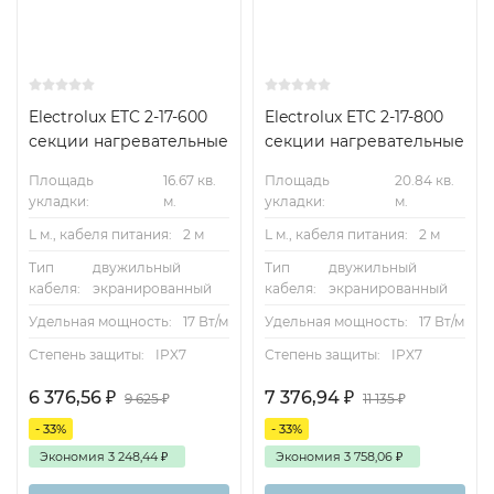
Electrolux ETC 2-17-600
Electrolux ETC 2-17-800
секции нагревательные
секции нагревательные
Площадь
16.67 кв.
Площадь
20.84 кв.
укладки:
м.
укладки:
м.
L м., кабеля питания:
2 м
L м., кабеля питания:
2 м
Тип
двужильный
Тип
двужильный
кабеля:
экранированный
кабеля:
экранированный
Удельная мощность:
17 Вт/м
Удельная мощность:
17 Вт/м
Степень защиты:
IPX7
Степень защиты:
IPX7
6 376,56
₽
7 376,94
₽
9 625
₽
11 135
₽
- 33%
- 33%
Экономия
3 248,44
₽
Экономия
3 758,06
₽