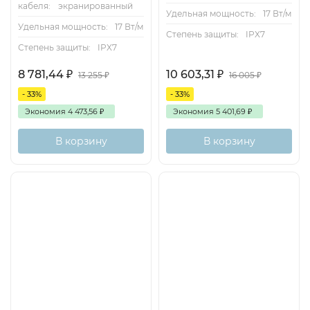
кабеля:
экранированный
Удельная мощность:
17 Вт/м
Удельная мощность:
17 Вт/м
Степень защиты:
IPX7
Степень защиты:
IPX7
8 781,44
₽
10 603,31
₽
13 255
₽
16 005
₽
- 33%
- 33%
Экономия
4 473,56
₽
Экономия
5 401,69
₽
В корзину
В корзину