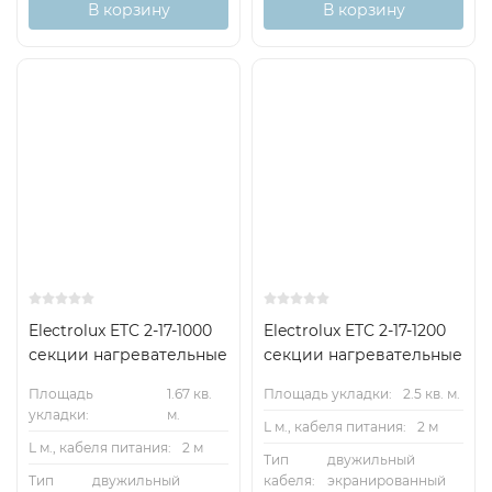
В корзину
В корзину
Electrolux ETC 2-17-1000
Electrolux ETC 2-17-1200
секции нагревательные
секции нагревательные
Площадь
1.67 кв.
Площадь укладки:
2.5 кв. м.
укладки:
м.
L м., кабеля питания:
2 м
L м., кабеля питания:
2 м
Тип
двужильный
Тип
двужильный
кабеля:
экранированный