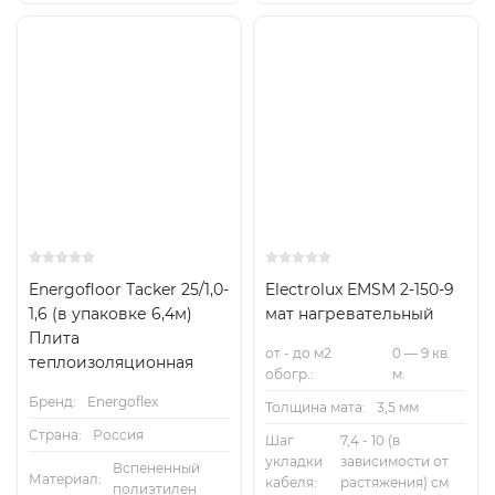
Energofloor Тacker 25/1,0-
Electrolux EMSM 2-150-9
1,6 (в упаковке 6,4м)
мат нагревательный
Плита
от - до м2
0 — 9 кв.
теплоизоляционная
обогр.:
м.
Бренд:
Energoflex
Толщина мата:
3,5 мм
Страна:
Россия
Шаг
7,4 - 10 (в
укладки
зависимости от
Вспененный
Материал:
кабеля:
растяжения) см
полиэтилен