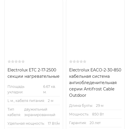
Electrolux ETC 2-17-2500
Electrolux EACO-2-30-850
секции нагревательные
кабельная система
антиобледенительная
Площадь
6.67 кв.
серии Antifrost Cable
укладки:
м.
Outdoor
L м., кабеля питания:
2 м
Длина бухты:
29 м
Тип
двужильный
Мощность:
850 Вт
кабеля:
экранированный
Гарантия:
20 лет
Удельная мощность:
17 Вт/м