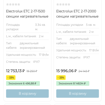
Electrolux ETC 2-17-1500
Electrolux ETC 2-17-2000
секции нагревательные
секции нагревательные
Площадь
3.34 кв.
Площадь укладки:
5 кв. м.
укладки:
м.
L м., кабеля питания:
2 м
L м., кабеля питания:
2 м
Тип
двужильный
Тип
двужильный
кабеля:
экранированный
кабеля:
экранированный
Удельная мощность:
17 Вт/м
Удельная мощность:
17 Вт/м
Степень защиты:
IPX7
Степень защиты:
IPX7
12 753,13
₽
15 996,06
₽
19 250
₽
24 145
₽
- 33%
- 33%
Экономия
6 496,88
₽
Экономия
8 148,94
₽
В корзину
В корзину