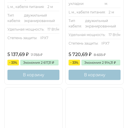
укладки:
м.
L м., кабеля питания:
2 м
L м., кабеля питания:
2 м
Тип
двужильный
кабеля:
экранированный
Тип
двужильный
кабеля:
экранированный
Удельная мощность:
17 Вт/м
Удельная мощность:
17 Вт/м
Степень защиты:
IPX7
Степень защиты:
IPX7
5 137,69
₽
5 720,69
₽
7 755
₽
8 635
₽
- 33%
Экономия
2 617,31
₽
- 33%
Экономия
2 914,31
₽
В корзину
В корзину