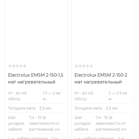
Electrolux EMSM 2-150-1,5
Electrolux EMSM 2-150-2
мат нагревательный
мат нагревательный
от - до м2
1.5 — 2 кв.
от - до м2
2 — 2.5 кв.
обогр.:
м.
обогр.:
м.
Толщина мата:
3,5 мм
Толщина мата:
3,5 мм
Шаг
7,4 - 10 (в
Шаг
7,4 - 10 (в
укладки
зависимости от
укладки
зависимости от
кабеля:
растяжения) см
кабеля:
растяжения) см
L м., кабеля питания:
2 м
L м., кабеля питания:
2 м