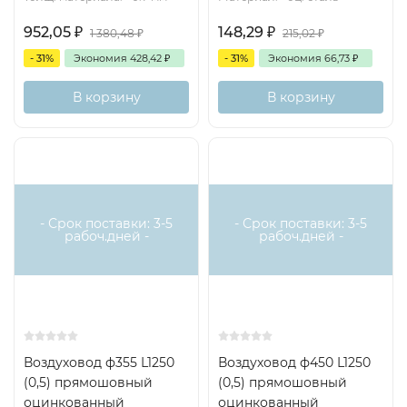
952,05
₽
148,29
₽
1 380,48
₽
215,02
₽
- 31%
Экономия
428,42
₽
- 31%
Экономия
66,73
₽
В корзину
В корзину
- Срок поставки: 3-5
- Срок поставки: 3-5
рабоч.дней -
рабоч.дней -
Воздуховод ф355 L1250
Воздуховод ф450 L1250
(0,5) прямошовный
(0,5) прямошовный
оцинкованный
оцинкованный