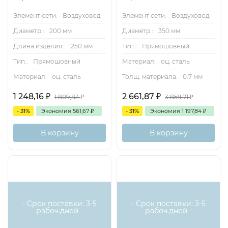
Элемент сети:
Воздуховод
Элемент сети:
Воздуховод
Диаметр.:
200 мм
Диаметр.:
350 мм
Длина изделия:
1250 мм
Тип.:
Прямошовный
Тип.:
Прямошовный
Материал:
оц. сталь
Материал:
оц. сталь
Толщ. материала:
0.7 мм
1 248,16
₽
2 661,87
₽
1 809,83
₽
3 859,71
₽
- 31%
Экономия
561,67
₽
- 31%
Экономия
1 197,84
₽
В корзину
В корзину
- Срок поставки: 3-5
- Срок поставки: 3-5
рабоч.дней -
рабоч.дней -