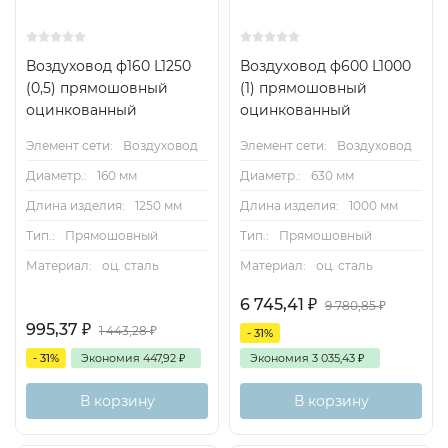
Воздуховод ф160 L1250
Воздуховод ф600 L1000
(0,5) прямошовный
(1) прямошовный
оцинкованный
оцинкованный
Элемент сети:
Воздуховод
Элемент сети:
Воздуховод
Диаметр.:
160 мм
Диаметр.:
630 мм
Длина изделия:
1250 мм
Длина изделия:
1000 мм
Тип.:
Прямошовный
Тип.:
Прямошовный
Материал:
оц. сталь
Материал:
оц. сталь
6 745,41
₽
9 780,85
₽
995,37
₽
1 443,28
₽
- 31%
- 31%
Экономия
447,92
₽
Экономия
3 035,43
₽
В корзину
В корзину