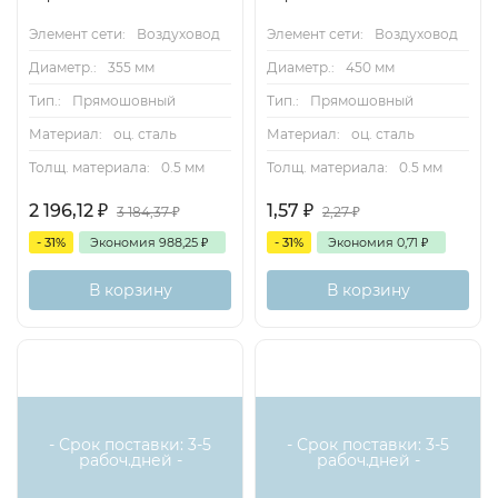
Элемент сети:
Воздуховод
Элемент сети:
Воздуховод
Диаметр.:
355 мм
Диаметр.:
450 мм
Тип.:
Прямошовный
Тип.:
Прямошовный
Материал:
оц. сталь
Материал:
оц. сталь
Толщ. материала:
0.5 мм
Толщ. материала:
0.5 мм
2 196,12
₽
1,57
₽
3 184,37
₽
2,27
₽
- 31%
Экономия
988,25
₽
- 31%
Экономия
0,71
₽
В корзину
В корзину
- Срок поставки: 3-5
- Срок поставки: 3-5
рабоч.дней -
рабоч.дней -