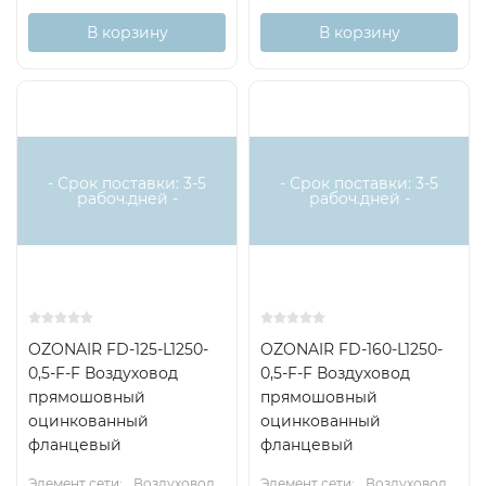
В корзину
В корзину
- Срок поставки: 3-5
- Срок поставки: 3-5
рабоч.дней -
рабоч.дней -
OZONAIR FD-125-L1250-
OZONAIR FD-160-L1250-
0,5-F-F Воздуховод
0,5-F-F Воздуховод
прямошовный
прямошовный
оцинкованный
оцинкованный
фланцевый
фланцевый
Элемент сети:
Воздуховод
Элемент сети:
Воздуховод