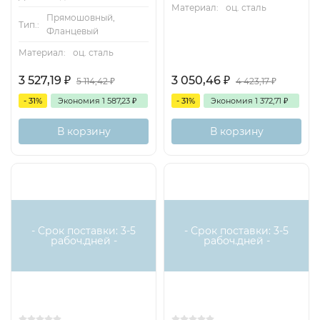
Материал:
оц. сталь
Прямошовный,
Тип.:
Фланцевый
Материал:
оц. сталь
3 527,19
₽
3 050,46
₽
5 114,42
₽
4 423,17
₽
- 31%
Экономия
1 587,23
₽
- 31%
Экономия
1 372,71
₽
В корзину
В корзину
- Срок поставки: 3-5
- Срок поставки: 3-5
рабоч.дней -
рабоч.дней -