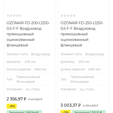
OZONAIR FD-200-L1250-
OZONAIR FD-250-L1250-
0,5-F-F Воздуховод
0,5-F-F Воздуховод
прямошовный
прямошовный
оцинкованный
оцинкованный
фланцевый
фланцевый
Элемент сети:
Воздуховод
Элемент сети:
Воздуховод
Диаметр.:
200 мм
Диаметр.:
250 мм
Длина изделия:
1480 мм
Длина изделия:
1480 мм
Прямошовный,
Прямошовный,
Тип.:
Тип.:
Фланцевый
Фланцевый
Материал:
оц. сталь
Материал:
оц. сталь
2 356,97
₽
3 417,60
₽
3 003,37
₽
4 354,88
₽
- 31%
Экономия
1 060,64
₽
- 31%
Экономия
1 351,52
₽