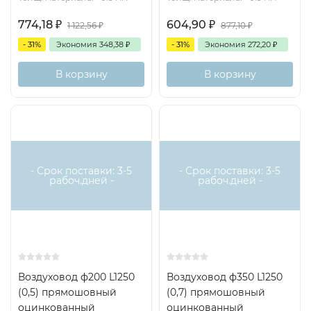
774,18
₽
604,90
₽
1 122,56
₽
877,10
₽
- 31%
Экономия
348,38
₽
- 31%
Экономия
272,20
₽
В корзину
В корзину
- Срок поставки: 3-5
- Срок поставки: 3-5
рабоч.дней -
рабоч.дней -
Воздуховод ф200 L1250
Воздуховод ф350 L1250
(0,5) прямошовный
(0,7) прямошовный
оцинкованный
оцинкованный