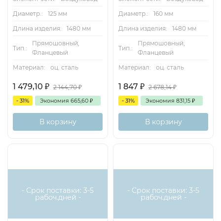
Диаметр.:
125 мм
Диаметр.:
160 мм
Длина изделия:
1480 мм
Длина изделия:
1480 мм
Прямошовный,
Прямошовный,
Тип.:
Тип.:
Фланцевый
Фланцевый
Материал:
оц. сталь
Материал:
оц. сталь
1 479,10
₽
1 847
₽
2 144,70
₽
2 678,14
₽
- 31%
Экономия
665,60
₽
- 31%
Экономия
831,15
₽
В корзину
В корзину
- Срок поставки: 3-5
- Срок поставки: 3-5
рабоч.дней -
рабоч.дней -