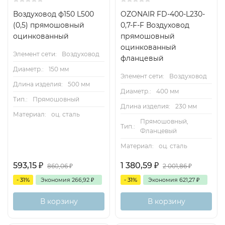
Воздуховод ф150 L500
OZONAIR FD-400-L230-
(0,5) прямошовный
0,7-F-F Воздуховод
оцинкованный
прямошовный
оцинкованный
Элемент сети:
Воздуховод
фланцевый
Диаметр.:
150 мм
Элемент сети:
Воздуховод
Длина изделия:
500 мм
Диаметр.:
400 мм
Тип.:
Прямошовный
Длина изделия:
230 мм
Материал:
оц. сталь
Прямошовный,
Тип.:
Фланцевый
Материал:
оц. сталь
593,15
₽
1 380,59
₽
860,06
₽
2 001,86
₽
- 31%
Экономия
266,92
₽
- 31%
Экономия
621,27
₽
В корзину
В корзину