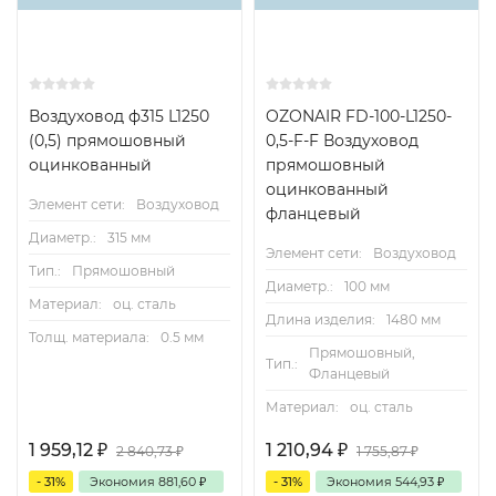
Воздуховод ф315 L1250
OZONAIR FD-100-L1250-
(0,5) прямошовный
0,5-F-F Воздуховод
оцинкованный
прямошовный
оцинкованный
Элемент сети:
Воздуховод
фланцевый
Диаметр.:
315 мм
Элемент сети:
Воздуховод
Тип.:
Прямошовный
Диаметр.:
100 мм
Материал:
оц. сталь
Длина изделия:
1480 мм
Толщ. материала:
0.5 мм
Прямошовный,
Тип.:
Фланцевый
Материал:
оц. сталь
1 959,12
₽
1 210,94
₽
2 840,73
₽
1 755,87
₽
- 31%
Экономия
881,60
₽
- 31%
Экономия
544,93
₽