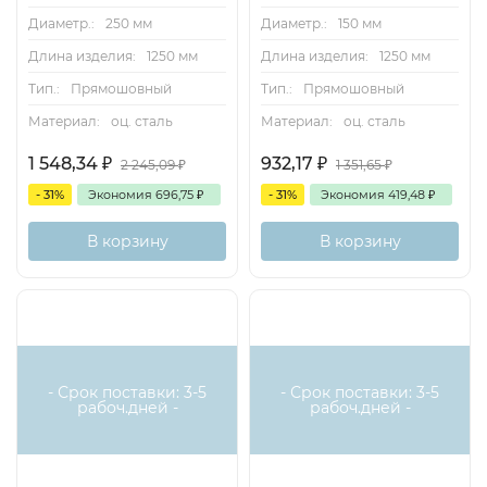
Диаметр.:
250 мм
Диаметр.:
150 мм
Длина изделия:
1250 мм
Длина изделия:
1250 мм
Тип.:
Прямошовный
Тип.:
Прямошовный
Материал:
оц. сталь
Материал:
оц. сталь
1 548,34
₽
932,17
₽
2 245,09
₽
1 351,65
₽
- 31%
Экономия
696,75
₽
- 31%
Экономия
419,48
₽
В корзину
В корзину
- Срок поставки: 3-5
- Срок поставки: 3-5
рабоч.дней -
рабоч.дней -