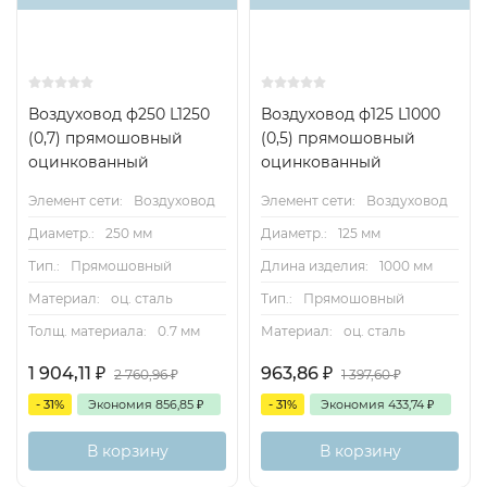
Воздуховод ф250 L1250
Воздуховод ф125 L1000
(0,7) прямошовный
(0,5) прямошовный
оцинкованный
оцинкованный
Элемент сети:
Воздуховод
Элемент сети:
Воздуховод
Диаметр.:
250 мм
Диаметр.:
125 мм
Тип.:
Прямошовный
Длина изделия:
1000 мм
Материал:
оц. сталь
Тип.:
Прямошовный
Толщ. материала:
0.7 мм
Материал:
оц. сталь
1 904,11
₽
963,86
₽
2 760,96
₽
1 397,60
₽
- 31%
Экономия
856,85
₽
- 31%
Экономия
433,74
₽
В корзину
В корзину