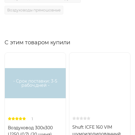
Воздуховоды прямошовные
С этим товаром купили
Хит
- Срок поставки: 3-5
рабоч.дней -
1
Shuft ICFE 160 VIM
Воздуховод 300х300
шумоизолированный
L1250 (0,7) (20 шина)