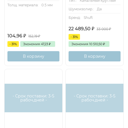
Тип.:
Канальный круглый
Толщ. материала:
0.5 мм
Шумоизолир.:
Да
Бренд:
Shuft
22 489,50
₽
33 000
₽
104,96
₽
152,19
₽
- 31%
- 31%
Экономия
47,23
₽
Экономия
10 510,50
₽
В корзину
В корзину
- Срок поставки: 3-5
- Срок поставки: 3-5
рабоч.дней -
рабоч.дней -