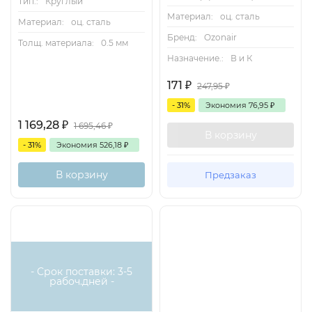
Тип.:
Круглый
Материал:
оц. сталь
Материал:
оц. сталь
Бренд:
Ozonair
Толщ. материала:
0.5 мм
Назначение.:
В и К
171
₽
247,95
₽
- 31%
Экономия
76,95
₽
1 169,28
₽
1 695,46
₽
В корзину
- 31%
Экономия
526,18
₽
В корзину
Предзаказ
- Срок поставки: 3-5
рабоч.дней -