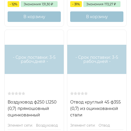
- 12%
Экономия
131,30
₽
- 31%
Экономия
172,27
₽
В корзину
В корзину
- Срок поставки: 3-5
- Срок поставки: 3-5
рабоч.дней -
рабоч.дней -
Воздуховод ф250 L1250
Отвод круглый 45 ф355
(0,7) прямошовный
(0,7) из оцинкованной
оцинкованный
стали
Элемент сети:
Воздуховод
Элемент сети:
Отвод