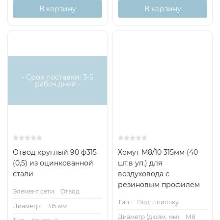
В корзину
В корзину
- Срок поставки: 3-5
рабоч.дней -
Отвод круглый 90 ф315
Хомут М8/10 315мм (40
(0,5) из оцинкованной
шт.в уп.) для
стали
воздуховода с
резиновым профилем
Элемент сети:
Отвод
Тип.:
Под шпильку
Диаметр.:
315 мм
Диаметр (дюйм, мм):
М8