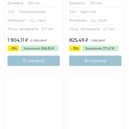
Диаметр.:
250 мм
Диаметр.:
355 мм
Тип.:
Прямошовный
Тип.:
Круглый
Материал:
оц. сталь
Материал:
оц. сталь
Толщ. материала:
0.7 мм
Толщ. материала:
0.7 мм
1 904,11
₽
825,49
₽
2 760,96
₽
1 196,96
₽
- 31%
Экономия
856,85
₽
- 31%
Экономия
371,47
₽
В корзину
В корзину
Хит