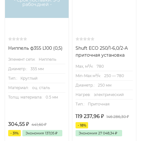
- Срок поставки: 3-5
рабоч.дней -
Ниппель ф355 L100 (0,5)
Shuft ECO 250/1-6,0/2-A
приточная установка
Элемент сети:
Ниппель
Max, м³/ч:
780
Диаметр.:
355 мм
Min-Max м³/ч:
250 — 780
Тип.:
Круглый
Диаметр.:
250 мм
Материал:
оц. сталь
Нагрев:
электрический
Толщ. материала:
0.5 мм
Тип.:
Приточная
119 237,96
₽
146 286,30
₽
304,55
₽
441,60
₽
- 18%
- 31%
Экономия
137,05
₽
Экономия
27 048,34
₽