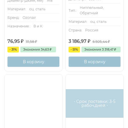
Диаметр (дюйм, мм):
М8
Ниппельный,
Материал:
оц. сталь
Тип.:
Обратный
Бренд:
Ozonair
Материал:
оц. сталь
Назначение.:
В и К
Страна:
Россия
76,95
₽
3 186,97
₽
111,58
₽
6 505,44
₽
- 31%
Экономия
34,63
₽
- 51%
Экономия
3 318,47
₽
В корзину
В корзину
- Срок поставки: 3-5
рабоч.дней -