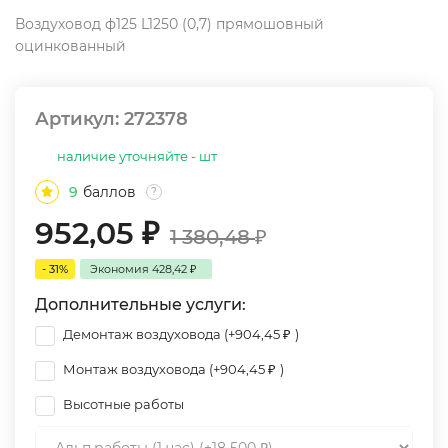
Воздуховод ф125 L1250 (0,7) прямошовный
оцинкованный
Артикул:
272378
наличие уточняйте - шт
9
баллов
?
952,05
₽
1 380,48
₽
- 31%
Экономия
428,42
₽
Дополнительные услуги:
Демонтаж воздуховода (+
904,45
₽
)
Монтаж воздуховода (+
904,45
₽
)
Высотные работы