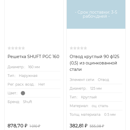
- Срок поставки: 3-5
рабоч.дней -
Решетка SHUFT PGC 160
Отвод круглый 90 ф125
(0,5) из оцинкованной
Диаметр.:
160 мм
стали
Тип.:
Наружная
Элемент сети:
Отвод
Рег. расх. возд.:
Нет
Диаметр.:
125 мм
Цвет.:
Тип.:
Круглый
Бренд:
Shuft
Материал:
оц. сталь
Толщ. материала:
0.5 мм
878,70
₽
382,81
₽
1 010
₽
555,08
₽