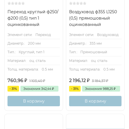
Переход круглый ф250/
Воздуховод ф355 L1250
ф200 (0,5) тип 1
(0,5) прямошовный
оцинкованный
оцинкованный
Элемент сети:
Переход
Элемент сети:
Воздуховод
Диаметр.:
200 мм
Диаметр.:
355 мм
Тип.:
Круглый, тип 1
Тип.:
Прямошовный
Материал:
оц. сталь
Материал:
оц. сталь
Толщ. материала:
0.5 мм
Толщ. материала:
0.5 мм
760,96
₽
2 196,12
₽
1 103,40
₽
3 184,37
₽
- 31%
Экономия
342,44
₽
- 31%
Экономия
988,25
₽
В корзину
В корзину