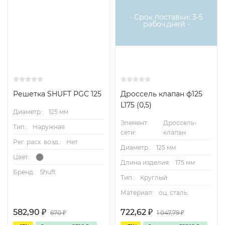
- Срок поставки: 3-5
рабоч.дней -
Решетка SHUFT PGC 125
Дроссель клапан ф125
L175 (0,5)
Диаметр.:
125 мм
Элемент
Дроссель-
Тип.:
Наружная
сети:
клапан
Рег. расх. возд.:
Нет
Диаметр.:
125 мм
Цвет.:
Длина изделия:
175 мм
Бренд:
Shuft
Тип.:
Круглый
Материал:
оц. сталь
582,90
₽
722,62
₽
670
₽
1 047,79
₽