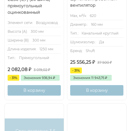
вентилятор
прямоугольный
оцинкованный
Max, м³/ч:
620
Элемент сети:
Воздуховод
Диаметр.:
160 мм
Высота (А):
300 мм
Тип.:
Канальный круглый
Ширина (B):
300 мм
Шумоизолир.:
Да
Длина изделия:
1250 мм
Бренд:
Shuft
Тип.:
Прямоугольный
25 556,25
₽
37 500
₽
2 082,08
₽
3 019,02
₽
- 31%
- 31%
Экономия
936,94
₽
Экономия
11 943,75
₽
В корзину
В корзину