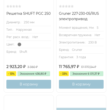
Решетка SHUFT PGC 250
Gruner 227-230-05/RUS
электропривод
Диаметр.:
250 мм
Момент вращения, Нм:
5
Тип.:
Наружная
Возвратная пружина:
Нет
Рег. расх. возд.:
Нет
Электропитание.:
230 В
Цвет.:
Бренд:
Gruner
Бренд:
Shuft
Гарантия:
3 года
2 923,20
₽
11 765,97
₽
3 360
₽
17 777,34
₽
- 13%
Экономия
436,80
₽
- 33%
Экономия
6 011,37
₽
В корзину
В корзину