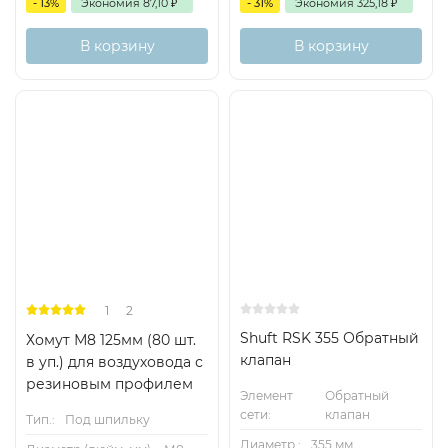
- 13%
Экономия
87,10
₽
- 31%
Экономия
325,18
₽
В корзину
В корзину
1
2
Shuft RSK 355 Обратный
Хомут М8 125мм (80 шт.
клапан
в уп.) для воздуховода с
резиновым профилем
Элемент
Обратный
сети:
клапан
Тип.:
Под шпильку
Диаметр.:
355 мм