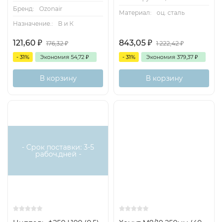
Бренд:
Ozonair
Материал:
оц. сталь
Назначение.:
В и К
121,60
₽
843,05
₽
176,32
₽
1 222,42
₽
- 31%
Экономия
54,72
₽
- 31%
Экономия
379,37
₽
В корзину
В корзину
- Срок поставки: 3-5
рабоч.дней -