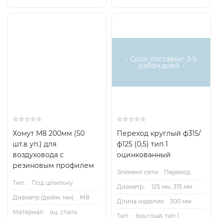
- Срок поставки: 3-5
рабоч.дней -
Хомут М8 200мм (50
Переход круглый ф315/
шт.в уп.) для
ф125 (0,5) тип 1
воздуховода с
оцинкованный
резиновым профилем
Элемент сети:
Переход
Тип.:
Под шпильку
Диаметр.:
125 мм, 315 мм
Диаметр (дюйм, мм):
М8
Длина изделия:
300 мм
Материал:
оц. сталь
Тип.:
Круглый, тип 1