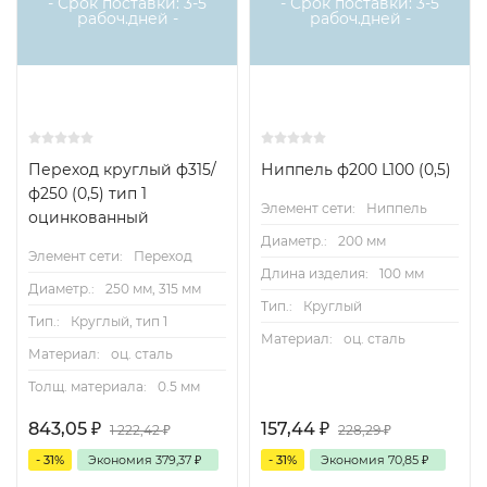
- Срок поставки: 3-5
- Срок поставки: 3-5
рабоч.дней -
рабоч.дней -
Переход круглый ф315/
Ниппель ф200 L100 (0,5)
ф250 (0,5) тип 1
Элемент сети:
Ниппель
оцинкованный
Диаметр.:
200 мм
Элемент сети:
Переход
Длина изделия:
100 мм
Диаметр.:
250 мм, 315 мм
Тип.:
Круглый
Тип.:
Круглый, тип 1
Материал:
оц. сталь
Материал:
оц. сталь
Толщ. материала:
0.5 мм
843,05
₽
157,44
₽
1 222,42
₽
228,29
₽
- 31%
Экономия
379,37
₽
- 31%
Экономия
70,85
₽