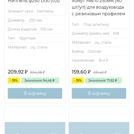
Ниппель ф250 L100 (0,5)
Хомут М8/10 250мм (40
шт/уп) для воздуховода
Элемент сети:
Ниппель
с резиновым профилем
Диаметр.:
250 мм
Тип.:
Под шпильку
Длина изделия:
100 мм
Диаметр (дюйм, мм):
М8
Тип.:
Круглый
Материал:
оц. сталь
Материал:
оц. сталь
Бренд:
Ozonair
Назначение.:
В и К
209,92
₽
159,60
₽
304,38
₽
231,42
₽
- 31%
Экономия
94,46
₽
- 31%
Экономия
71,82
₽
В корзину
В корзину