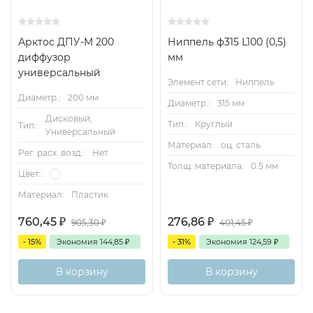
Арктос ДПУ-М 200
Ниппель ф315 L100 (0,5)
диффузор
мм
универсальный
Элемент сети:
Ниппель
Диаметр.:
200 мм
Диаметр.:
315 мм
Дисковый,
Тип.:
Круглый
Тип.:
Универсальный
Материал:
оц. сталь
Рег. расх. возд.:
Нет
Толщ. материала:
0.5 мм
Цвет.:
Материал:
Пластик
760,45
₽
276,86
₽
905,30
₽
401,45
₽
- 15%
Экономия
144,85
₽
- 31%
Экономия
124,59
₽
В корзину
В корзину