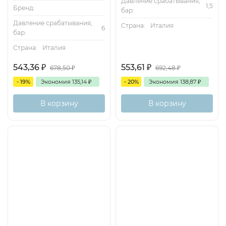
Давление срабатывания,
1,5
Бренд:
бар:
Давление срабатывания,
Страна:
Италия
6
бар:
Страна:
Италия
543,36
₽
553,61
₽
678,50
₽
692,48
₽
- 19%
Экономия
135,14
₽
- 20%
Экономия
138,87
₽
В корзину
В корзину