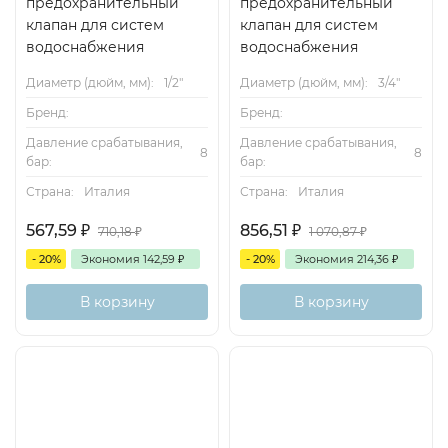
предохранительный
предохранительный
клапан для систем
клапан для систем
водоснабжения
водоснабжения
Диаметр (дюйм, мм):
1/2"
Диаметр (дюйм, мм):
3/4"
Бренд:
Бренд:
Давление срабатывания,
Давление срабатывания,
8
8
бар:
бар:
Страна:
Италия
Страна:
Италия
567,59
₽
856,51
₽
710,18
₽
1 070,87
₽
- 20%
Экономия
142,59
₽
- 20%
Экономия
214,36
₽
В корзину
В корзину