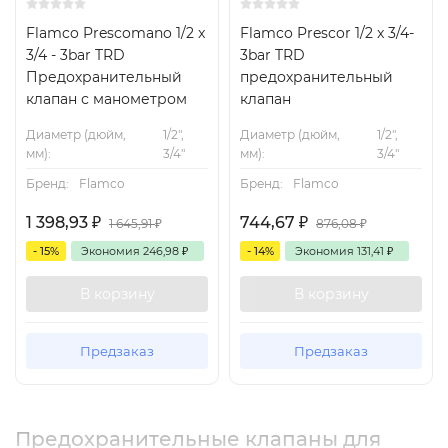
Flamco Prescomano 1/2 x
Flamco Prescor 1/2 x 3/4-
3/4 - 3bar TRD
3bar TRD
Предохранительный
предохранительный
клапан с манометром
клапан
Диаметр (дюйм,
1/2",
Диаметр (дюйм,
1/2",
мм):
3/4"
мм):
3/4"
Бренд:
Flamco
Бренд:
Flamco
1 398,93
₽
744,67
₽
1 645,91
₽
876,08
₽
- 15%
Экономия
246,98
₽
- 14%
Экономия
131,41
₽
В корзину
В корзину
Предзаказ
Предзаказ
Предохранительные клапаны для