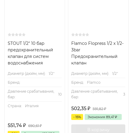
STOUT 1/2" 10 бар
Flamco Flopress 1/2 x 1/2-
предохранительный
3bar
клапан для систем
Предохранительный
водоснабжения
клапан
Диаметр (дюйм, мм):
1/2"
Диаметр (дюйм, мм):
1/2"
Бренд:
Бренд:
Flamco
Давление срабатывания,
Давление срабатывания,
10
3
бар:
бар:
Страна:
Италия
502,35
₽
591,82
₽
- 15%
Экономия
89,47
₽
551,74
₽
690,61
₽
В корзину