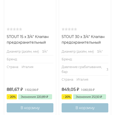
STOUT 15 x 3/4" Клапан
STOUT 30 x 3/4" Клапан
предохранительный
предохранительный
Диаметр (дюйм, мм):
3/4"
Диаметр (дюйм, мм):
3/4"
Бренд:
Бренд:
Страна:
Италия
Давление срабатывания,
3
бар:
Страна:
Италия
881,67
₽
849,05
₽
1 102,56
₽
1 061,55
₽
- 20%
Экономия
220,89
₽
- 20%
Экономия
212,50
₽
В корзину
В корзину