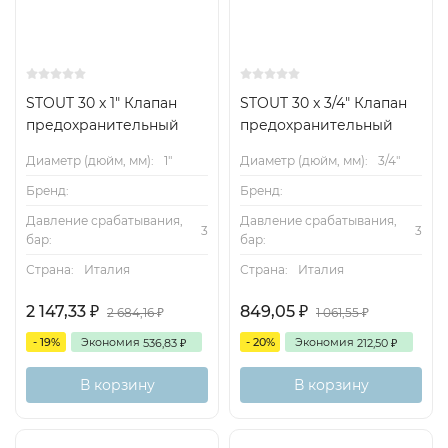
STOUT 30 x 1" Клапан
STOUT 30 x 3/4" Клапан
предохранительный
предохранительный
Диаметр (дюйм, мм):
1"
Диаметр (дюйм, мм):
3/4"
Бренд:
Бренд:
Давление срабатывания,
Давление срабатывания,
3
3
бар:
бар:
Страна:
Италия
Страна:
Италия
2 147,33
849,05
₽
₽
2 684,16
1 061,55
₽
₽
- 19%
Экономия
- 20%
Экономия
536,83
212,50
₽
₽
В корзину
В корзину