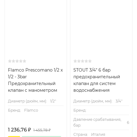
Flamco Prescomano 1/2 x
STOUT 3/4" 6 бар
1/2 - 3bar
предохранительный
Предохранительный
клапан для систем
клапан с манометром
водоснабжения
Диаметр (дюйм, мм):
1/2"
Диаметр (дюйм, мм):
3/4"
Бренд:
Flamco
Бренд:
Давление срабатывания,
6
бар:
1 236,76
₽
1 455,78
₽
Страна:
Италия