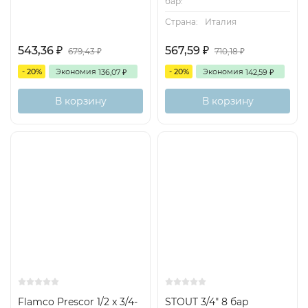
бар:
Страна:
Италия
543,36
567,59
₽
₽
679,43
710,18
₽
₽
- 20%
Экономия
- 20%
Экономия
136,07
142,59
₽
₽
В корзину
В корзину
Flamco Prescor 1/2 x 3/4-
STOUT 3/4" 8 бар