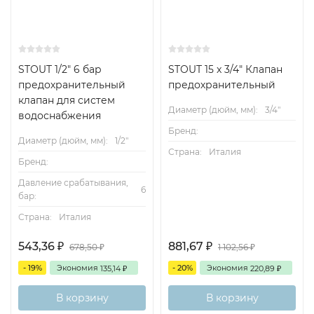
STOUT 1/2" 6 бар
STOUT 15 x 3/4" Клапан
предохранительный
предохранительный
клапан для систем
Диаметр (дюйм, мм):
3/4"
водоснабжения
Бренд:
Диаметр (дюйм, мм):
1/2"
Страна:
Италия
Бренд:
Давление срабатывания,
6
бар:
Страна:
Италия
543,36
881,67
₽
₽
678,50
1 102,56
₽
₽
- 19%
Экономия
- 20%
Экономия
135,14
220,89
₽
₽
В корзину
В корзину