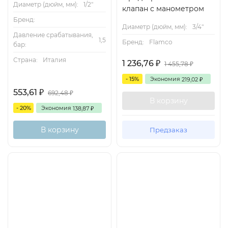
Диаметр (дюйм, мм):
1/2"
клапан с манометром
Бренд:
Диаметр (дюйм, мм):
3/4"
Давление срабатывания,
1,5
Бренд:
Flamco
бар:
Страна:
Италия
1 236,76
₽
1 455,78
₽
- 15%
Экономия
219,02
₽
553,61
₽
692,48
₽
В корзину
- 20%
Экономия
138,87
₽
В корзину
Предзаказ