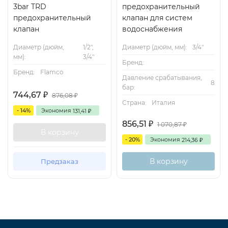
3bar TRD
предохранительный
предохранительный
клапан для систем
клапан
водоснабжения
Диаметр (дюйм,
1/2",
Диаметр (дюйм, мм):
3/4"
мм):
3/4"
Бренд:
Бренд:
Flamco
Давление срабатывания,
8
бар:
744,67
₽
876,08
₽
Страна:
Италия
- 14%
Экономия
131,41
₽
856,51
₽
1 070,87
₽
В корзину
- 20%
Экономия
214,36
₽
В корзину
Предзаказ