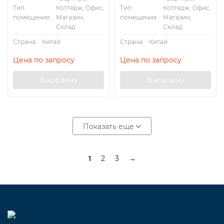
Тип
Коттедж, Офис,
Тип
Коттедж, Офис,
помещения:
Магазин,
помещения:
Магазин,
Склад
Склад
Страна:
Китай
Страна:
Китай
Цена по запросу
Цена по запросу
В корзину
В корзину
Показать еще
1
2
3
→