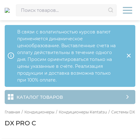
В связи с волатильностью курсов валют
применяется динамическое
ценообразование. Выставленные счета на
оплату действительны в течение одного
дня. Просим ориентироваться только на
цены указанные в счёте. Реализация
продукции и доставка возможна только
при 100% оплате.
КАТАЛОГ ТОВАРОВ
Главная
/
Кондиционеры
/
Кондиционеры Kentatsu
/
Системы DX P
DX PRO C