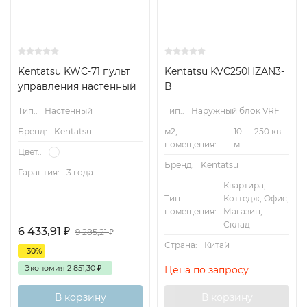
Kentatsu KWC-71 пульт
Kentatsu KVC250HZAN3-
управления настенный
B
Тип.:
Настенный
Тип.:
Наружный блок VRF
Бренд:
Kentatsu
м2,
10 — 250 кв.
помещения:
м.
Цвет.:
Бренд:
Kentatsu
Гарантия:
3 года
Квартира,
Тип
Коттедж, Офис,
помещения:
Магазин,
Склад
6 433,91
₽
9 285,21
₽
Страна:
Китай
- 30%
Экономия
2 851,30
₽
Цена по запросу
В корзину
В корзину