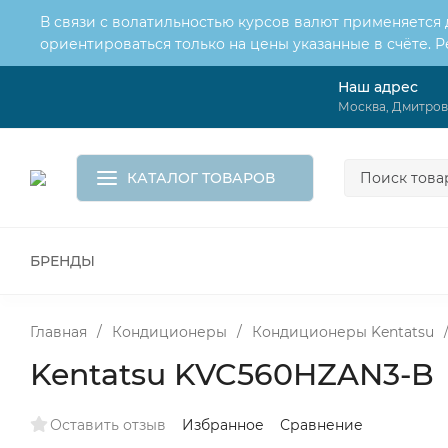
В связи с волатильностью курсов валют применяется
ориентироваться только на цены указанные в счёте. 
Наш адрес
О нас
Услуги
Москва, Дмитровс
Доставка и оплата
Обмен и возврат
Контакты
Корзина
КАТАЛОГ ТОВАРОВ
БРЕНДЫ
ВСЕ ДЛЯ МОНТАЖА И СЕРВИСА
К
ВОДОСНАБЖЕНИЕ
КАНАЛИЗА
Главная
/
Кондиционеры
/
Кондиционеры Kentatsu
Kentatsu KVC560HZAN3-B
Оставить отзыв
Избранное
Сравнение