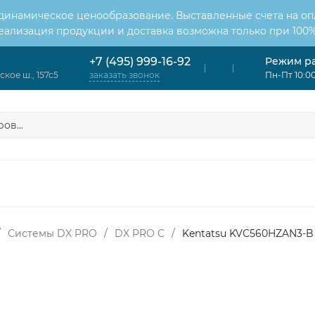
 динамическое ценообразование. Выставленные счета на оп
Реализация продукции и доставка возможна только при 100%
Режим р
+7 (495) 999-16-92
кое ш., 157с5
Пн-Пт 10:00
заказать звонок
ОНДИЦИОНЕРЫ
ВЕНТИЛЯЦИЯ
ОТОПЛЕНИЕ
ЦИЯ
/
Системы DX PRO
/
DX PRO C
/
Kentatsu KVC560HZAN3-B