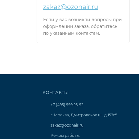
zakaz@ozonair.ru
Если у вас возникли вопросы при
оформлении заказа, обратитесь
по указанным контактам.
КОНТАКТЫ
+7 (495) 999-16-92
г. Москва, Дмитровское ш., д.157с5
zakaz@ozonair.ru
Режим работы: