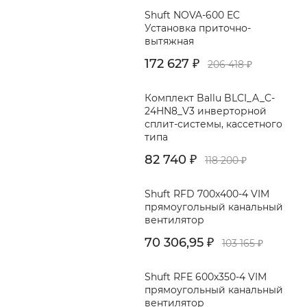
Shuft NOVA-600 EC
Установка приточно-
вытяжная
172 627
₽
206 418
₽
Комплект Ballu BLCI_A_C-
24HN8_V3 инверторной
сплит-системы, кассетного
типа
82 740
₽
118 200
₽
Shuft RFD 700x400-4 VIM
прямоугольный канальный
вентилятор
70 306,95
₽
103 165
₽
Shuft RFE 600x350-4 VIM
прямоугольный канальный
вентилятор