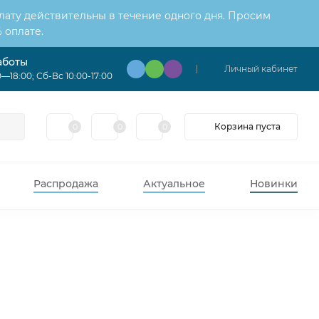
лату действительны в течение одного дня. Просим
 оплате.
аботы
Личный кабинет
—18:00; Сб-Вс 10:00-17:00
Корзина пуста
0
0
0
Распродажа
Актуальное
Новинки