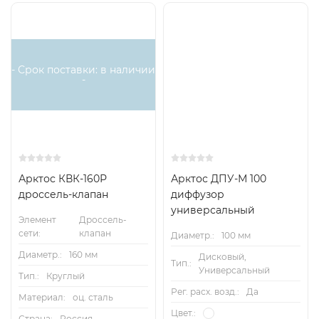
- Срок поставки: в наличии
-
Арктос КВК-160Р
Арктос ДПУ-М 100
дроссель-клапан
диффузор
универсальный
Элемент
Дроссель-
сети:
клапан
Диаметр.:
100 мм
Диаметр.:
160 мм
Дисковый,
Тип.:
Универсальный
Тип.:
Круглый
Рег. расх. возд.:
Да
Материал:
оц. сталь
Цвет.:
Страна:
Россия