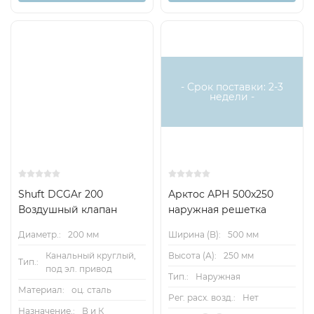
- Срок поставки: 2-3
недели -
Shuft DCGAr 200
Арктос АРН 500x250
Воздушный клапан
наружная решетка
Диаметр.:
200 мм
Ширина (B):
500 мм
Канальный круглый,
Высота (А):
250 мм
Тип.:
под эл. привод
Тип.:
Наружная
Материал:
оц. сталь
Рег. расх. возд.:
Нет
Назначение.:
В и К