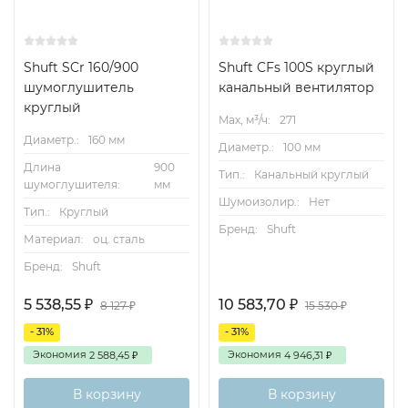
Shuft SCr 160/900
Shuft CFs 100S круглый
шумоглушитель
канальный вентилятор
круглый
Max, м³/ч:
271
Диаметр.:
160 мм
Диаметр.:
100 мм
Длина
900
Тип.:
Канальный круглый
шумоглушителя:
мм
Шумоизолир.:
Нет
Тип.:
Круглый
Бренд:
Shuft
Материал:
оц. сталь
Бренд:
Shuft
5 538,55
10 583,70
₽
₽
8 127
15 530
₽
₽
- 31%
- 31%
Экономия
Экономия
2 588,45
4 946,31
₽
₽
В корзину
В корзину