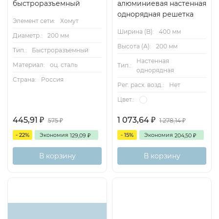
быстроразъемный
алюминиевая настенная
однорядная решетка
Элемент сети:
Хомут
Ширина (B):
400 мм
Диаметр.:
200 мм
Высота (А):
200 мм
Тип.:
Быстроразъемный
Настенная
Материал:
оц. сталь
Тип.:
однорядная
Страна:
Россия
Рег. расх. возд.:
Нет
Цвет.:
445,91
1 073,64
₽
₽
575
1 278,14
₽
₽
- 22%
Экономия
- 15%
Экономия
129,09
204,50
₽
₽
В корзину
В корзину