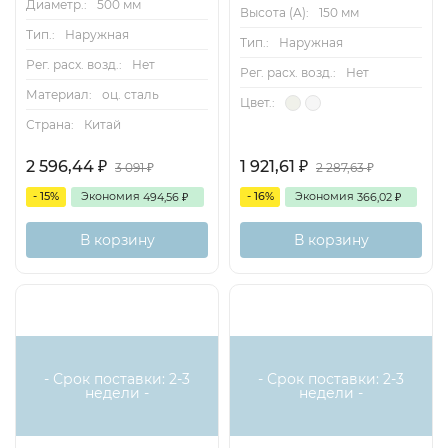
Диаметр.:
500 мм
Высота (А):
150 мм
Тип.:
Наружная
Тип.:
Наружная
Рег. расх. возд.:
Нет
Рег. расх. возд.:
Нет
Материал:
оц. сталь
Цвет.:
Страна:
Китай
2 596,44
1 921,61
₽
₽
3 091
2 287,63
₽
₽
- 15%
Экономия
- 16%
Экономия
494,56
366,02
₽
₽
В корзину
В корзину
- Срок поставки: 2-3
- Срок поставки: 2-3
недели -
недели -