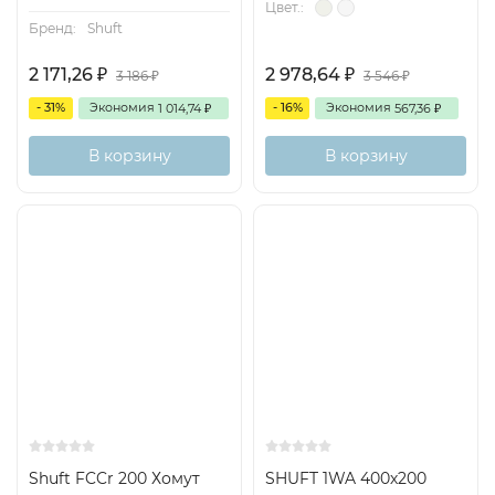
Цвет.:
Бренд:
Shuft
2 171,26
2 978,64
₽
₽
3 186
3 546
₽
₽
- 31%
Экономия
- 16%
Экономия
1 014,74
567,36
₽
₽
В корзину
В корзину
Shuft FCCr 200 Хомут
SHUFT 1WA 400х200