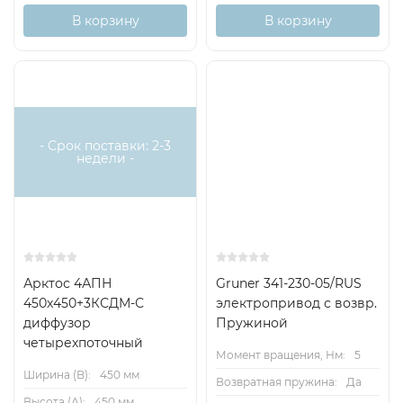
В корзину
В корзину
Хит
- Срок поставки: 2-3
недели -
Арктос 4АПН
Gruner 341-230-05/RUS
450x450+3КСДМ-С
электропривод с возвр.
диффузор
Пружиной
четырехпоточный
Момент вращения, Нм:
5
Ширина (B):
450 мм
Возвратная пружина:
Да
Высота (А):
450 мм