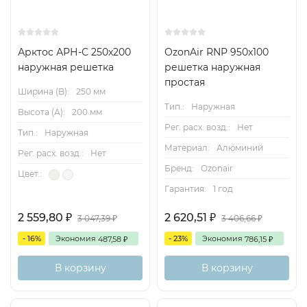
APH
0,143
0,061
950
21/26
1600
5
500 x
Арктос АРН-С 250x200
OzonAir RNP 950x100
300
наружная решетка
решетка наружная
простая
Ширина (B):
250 мм
APH
0,240
0,112
1500
18/23
2700
5
Тип.:
Наружная
Высота (А):
200 мм
500 x
Рег. расх. возд.:
Нет
500
Тип.:
Наружная
Материал:
Алюминий
Рег. расх. возд.:
Нет
APH
0,172
0,074
1100
19/24
2000
6
Бренд:
Ozonair
Цвет.:
600 x
Гарантия:
1 год
300
2 559,80
2 620,51
₽
₽
3 047,39
3 406,66
₽
₽
APH
0,201
0,089
1250
18/22
2400
6
- 16%
Экономия
- 23%
Экономия
487,58
786,15
₽
₽
600 x
350
В корзину
В корзину
APH
0,348
0,165
1800
12/15
3700
5