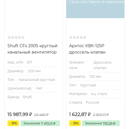
- Срок поставки: в наличии
-
Shuft CFs 200S круглый
Арктос КВК-125Р
канальный вентилятор
дроссель-клапан
Max, м³/ч:
971
Элемент
Дроссель-
сети:
клапан
Диаметр.:
200 мм
Диаметр.:
125 мм
Тип.:
Канальный круглый
Тип.:
Круглый
Шумоизолир.:
Нет
Материал:
оц. сталь
Бренд:
Shuft
Страна:
Россия
15 987,99
1 622,87
₽
₽
23 460
2 353,17
₽
₽
- 31%
Экономия
- 31%
Экономия
7 472,01
730,29
₽
₽