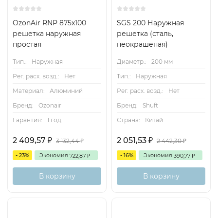
Решетки изготавливаются из алюминия и
окрашиваются методом порошкового напыления в
OzonAir RNP 875x100
SGS 200 Наружная
белый цвет (RAL 9016). При изготовлении на заказ
решетка наружная
решетка (сталь,
возможна окраска в любой цвет по каталогу RAL или
простая
неокрашеная)
текстурирование (см. Приложение).
Тип.:
Наружная
Диаметр.:
200 мм
Система обозначений
Рег. расх. возд.:
Нет
Тип.:
Наружная
Материал:
Алюминий
Рег. расх. возд.:
Нет
Бренд:
Ozonair
Бренд:
Shuft
Пример обозначения при заказе решетки АРН
Гарантия:
1 год
Страна:
Китай
1000x800 цвета RAL 9016 с защитной сеткой: АРН-С
1000х800
2 409,57
2 051,53
₽
₽
3 132,44
2 442,30
₽
₽
Конструктивная схема решеток АРН
- 23%
Экономия
- 16%
Экономия
722,87
390,77
₽
₽
В корзину
В корзину