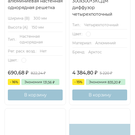
алюминиевая настенная
300x300+3КСДМ
однорядная решетка
диффузор
четырехпоточный
Ширина (B):
300 мм
Тип.:
Четырехпоточный
Высота (А):
150 мм
Цвет.:
Настенная
Тип.:
однорядная
Материал:
Алюминий
Рег. расх. возд.:
Нет
Бренд:
Арктос
Цвет.:
690,68
4 384,80
₽
₽
822,24
5 220
₽
₽
- 16%
Экономия
- 15%
Экономия
131,56
835,20
₽
₽
В корзину
В корзину