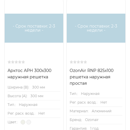
- Срок поставки: 2-3
- Срок поставки: 2-3
недели -
недели -
Арктос АРН 300x300
OzonAir RNP 825x100
наружная решетка
решетка наружная
простая
Ширина (B):
300 мм
Тип.:
Наружная
Высота (А):
300 мм
Рег. расх. возд.:
Нет
Тип.:
Наружная
Материал:
Алюминий
Рег. расх. возд.:
Нет
Бренд:
Ozonair
Цвет.:
Гарантия:
1 год