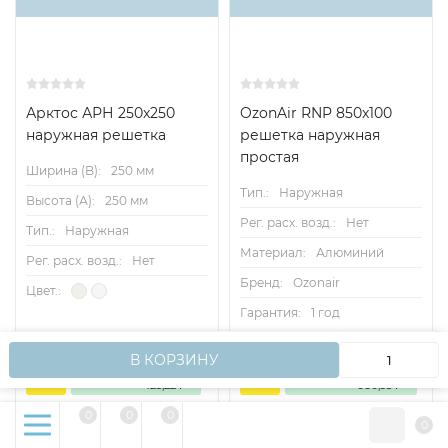
Арктос АРН 250x250
OzonAir RNP 850x100
наружная решетка
решетка наружная
простая
Ширина (B):
250 мм
Тип.:
Наружная
Высота (А):
250 мм
Рег. расх. возд.:
Нет
Тип.:
Наружная
Материал:
Алюминий
Рег. расх. возд.:
Нет
Бренд:
Ozonair
Цвет.:
Гарантия:
1 год
Мы используем файлы cookie, чтобы сайт работал
2 232,38
2 267,83
₽
₽
2 657,60
2 948,18
OK
₽
₽
В КОРЗИНУ
быстрее для вас.
- 15%
Экономия
- 23%
Экономия
425,22
680,35
₽
₽
0
0
0
0
В корзину
В корзину