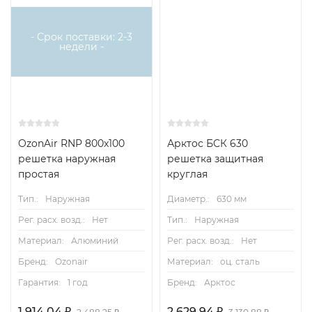
- Срок поставки: 2-3
недели -
OzonAir RNP 800x100
Арктос БСК 630
Данные для подбора решеток АРН в режиме
решетка наружная
решетка защитная
выброса воздуха
простая
круглая
Тип.:
Наружная
Диаметр.:
630 мм
Данные для подбора решеток АРН в режиме
Рег. расх. возд.:
Нет
Тип.:
Наружная
воздухозабора
Материал:
Алюминий
Рег. расх. возд.:
Нет
Бренд:
Ozonair
Материал:
оц. сталь
Аэродинамические и акустические характеристики
решеток АРН в режиме выброса воздуха
Гарантия:
1 год
Бренд:
Арктос
1 914,04
2 629,94
₽
₽