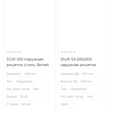
600 x
600
APH
0,270
0,122
1600
16/20
3000
57
700 x
400
APH
0,476
0,228
2500
13/16
5000
51
700 x
700
SGW 200 Наружная
Shuft SA 500х300
решетка (сталь, белая)
наружная решетка
APH
0,388
0,180
2100
14/17
4100
5
Диаметр.:
200 мм
Ширина (B):
500 мм
800 x
500
Тип.:
Наружная
Высота (А):
300 мм
Рег. расх. возд.:
Нет
Тип.:
Наружная
APH
0,624
0,302
3000
11/13
5500
3
Бренд:
Shuft
Рег. расх. возд.:
Нет
800 x
Страна:
Китай
Цвет.:
800