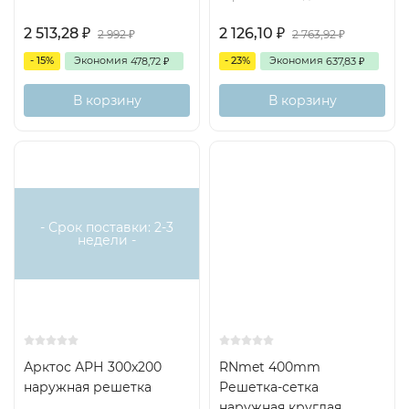
2 513,28
2 126,10
₽
₽
2 992
2 763,92
₽
₽
- 15%
Экономия
- 23%
Экономия
478,72
637,83
₽
₽
В корзину
В корзину
- Срок поставки: 2-3
недели -
Арктос АРН 300x200
RNmet 400mm
наружная решетка
Решетка-сетка
наружная круглая