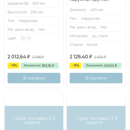
Ширина (B):
300 мм
Диаметр.:
400 мм
Высота (А):
200 мм
Тип.:
Наружная
Тип.:
Наружная
Рег. расх. возд.:
Нет
Рег. расх. возд.:
Нет
Материал:
оц. сталь
Цвет.:
Страна:
Китай
2 012,64
2 129,40
₽
₽
2 396
2 535
₽
₽
- 15%
Экономия
- 15%
Экономия
383,36
405,60
₽
₽
В корзину
В корзину
- Срок поставки: 2-3
- Срок поставки: 2-3
недели -
недели -