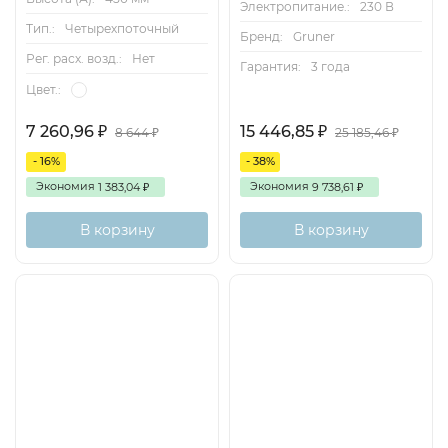
Электропитание.:
230 В
Тип.:
Четырехпоточный
Бренд:
Gruner
Рег. расх. возд.:
Нет
Гарантия:
3 года
Цвет.:
7 260,96
15 446,85
₽
₽
8 644
25 185,46
₽
₽
- 16%
- 38%
Экономия
Экономия
1 383,04
9 738,61
₽
₽
В корзину
В корзину
Распродажа