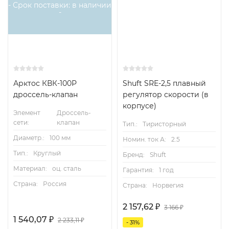
- Срок поставки: в наличии
-
Арктос КВК-100Р
Shuft SRE-2,5 плавный
дроссель-клапан
регулятор скорости (в
корпусе)
Элемент
Дроссель-
сети:
клапан
Тип.:
Тиристорный
Диаметр.:
100 мм
Номин. ток А:
2.5
Тип.:
Круглый
Бренд:
Shuft
Материал:
оц. сталь
Гарантия:
1 год
Страна:
Россия
Страна:
Норвегия
2 157,62
₽
3 166
₽
1 540,07
₽
2 233,11
₽
- 31%