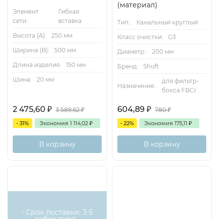
(материал)
Элемент
Гибкая
сети:
вставка
Тип.:
Канальный круглый
Высота (А):
250 мм
Класс очистки:
G3
Ширина (B):
500 мм
Диаметр.:
200 мм
Длина изделия:
150 мм
Бренд:
Shuft
Шина:
20 мм
для фильтр-
Назначение.:
бокса FBCr
2 475,60
₽
604,89
₽
3 589,62
₽
780
₽
- 31%
Экономия
1 114,02
₽
- 22%
Экономия
175,11
₽
В корзину
В корзину
- Срок поставки: 3-5