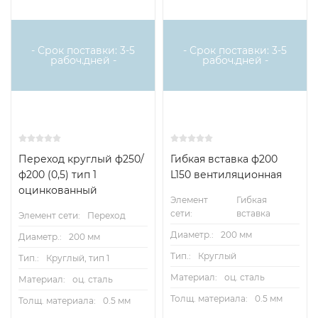
- Срок поставки: 3-5
- Срок поставки: 3-5
рабоч.дней -
рабоч.дней -
Переход круглый ф250/
Гибкая вставка ф200
ф200 (0,5) тип 1
L150 вентиляционная
оцинкованный
Элемент
Гибкая
сети:
вставка
Элемент сети:
Переход
Диаметр.:
200 мм
Диаметр.:
200 мм
Тип.:
Круглый
Тип.:
Круглый, тип 1
Материал:
оц. сталь
Материал:
оц. сталь
Толщ. материала:
0.5 мм
Толщ. материала:
0.5 мм