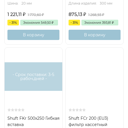
Шина:
20 мм
Длина изделия:
300 мм
1 221,11
₽
875,13
₽
1 770,60
₽
1 268,93
₽
- 31%
Экономия
549,50
₽
- 31%
Экономия
393,81
₽
В корзину
В корзину
- Срок поставки: 3-5
рабоч.дней -
Shuft FKr 500x250 Гибкая
Shuft FCr 200 (EU3)
вставка
фильтр кассетный