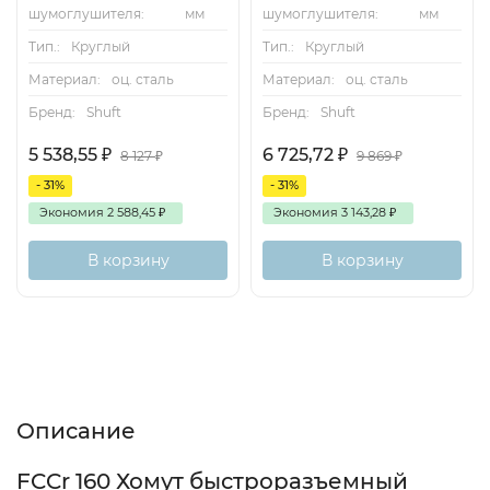
шумоглушителя:
мм
шумоглушителя:
мм
Тип.:
Круглый
Тип.:
Круглый
Материал:
оц. сталь
Материал:
оц. сталь
Бренд:
Shuft
Бренд:
Shuft
5 538,55
₽
6 725,72
₽
8 127
₽
9 869
₽
- 31%
- 31%
Экономия
2 588,45
₽
Экономия
3 143,28
₽
В корзину
В корзину
Описание
Характеристики
Отзывы (0)
Описание
FCCr 160 Хомут быстроразъемный