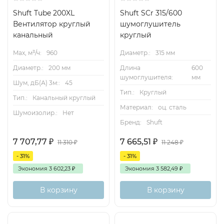
Shuft Tube 200XL
Shuft SCr 315/600
Вентилятор круглый
шумоглушитель
канальный
круглый
Max, м³/ч:
960
Диаметр.:
315 мм
Диаметр.:
200 мм
Длина
600
шумоглушителя:
мм
Шум, дБ(А) 3м::
45
Тип.:
Круглый
Тип.:
Канальный круглый
Материал:
оц. сталь
Шумоизолир.:
Нет
Бренд:
Shuft
7 707,77
₽
7 665,51
₽
11 310
₽
11 248
₽
- 31%
- 31%
Экономия
3 602,23
₽
Экономия
3 582,49
₽
В корзину
В корзину