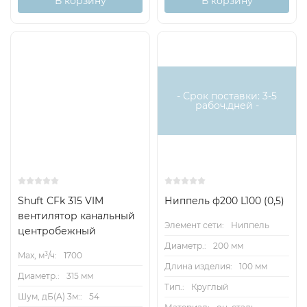
В корзину
В корзину
- Срок поставки: 3-5
рабоч.дней -
Shuft CFk 315 VIM
Ниппель ф200 L100 (0,5)
вентилятор канальный
Элемент сети:
Ниппель
центробежный
Диаметр.:
200 мм
Max, м³/ч:
1700
Длина изделия:
100 мм
Диаметр.:
315 мм
Тип.:
Круглый
Шум, дБ(А) 3м::
54