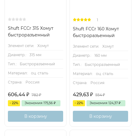
Полоса оцинкованной стали с наклеенной
микропористой резиной толщиной 10 мм.
1
Shuft FCCr 315 Хомут
Shuft FCCr 160 Хомут
Преимущества
быстроразъемный
быстроразъемный
Повышает герметичность соединений и уменьшает
Элемент сети:
Хомут
Элемент сети:
Хомут
передачу вибраций отдельных элементов на всю
Диаметр.:
315 мм
Диаметр.:
160 мм
вентиляционную
Тип.:
Быстроразъемный
Тип.:
Быстроразъемный
систему.
Материал:
оц. сталь
Материал:
оц. сталь
Массо-габаритные характеристики
Страна:
Россия
Страна:
Россия
606,44
₽
429,63
₽
782
₽
554
₽
- 22%
Экономия
175,56
₽
- 22%
Экономия
124,37
₽
В корзину
В корзину