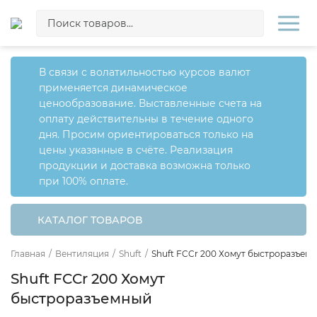
В связи с волатильностью курсов валют
применяется динамическое
ценообразование. Выставленные счета на
оплату действительны в течение одного
дня. Просим ориентироваться только на
цены указанные в счёте. Реализация
продукции и доставка возможна только
при 100% оплате.
КАТАЛОГ ТОВАРОВ
Главная
/
Вентиляция
/
Shuft
/
Shuft FCCr 200 Хомут быстроразъем
Shuft FCCr 200 Хомут
быстроразъемный