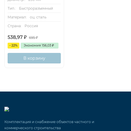
Тип.:
Быстроразъемный
Материал:
оц. сталь
Страна:
Россия
538,97
₽
695
₽
- 22%
Экономия
156,03
₽
В корзину
Комплектация и снабжение объектов частного и
коммерческого строительства