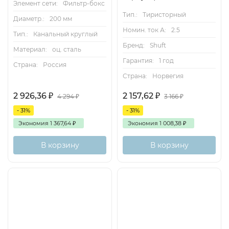
Элемент сети:
Фильтр-бокс
Тип.:
Тиристорный
Диаметр.:
200 мм
Номин. ток А:
2.5
Тип.:
Канальный круглый
Бренд:
Shuft
Материал:
оц. сталь
Гарантия:
1 год
Страна:
Россия
Страна:
Норвегия
2 926,36
₽
2 157,62
₽
4 294
₽
3 166
₽
- 31%
- 31%
Экономия
1 367,64
₽
Экономия
1 008,38
₽
В корзину
В корзину