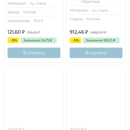
Обратный
Материал:
оц. сталь
Материал:
оц. сталь
Бренд:
Ozonair
Страна:
Россия
Назначение.:
В и К
121,60
₽
912,46
₽
176,32
₽
1 862,57
₽
- 31%
Экономия
54,72
₽
- 51%
Экономия
950,11
₽
В корзину
В корзину