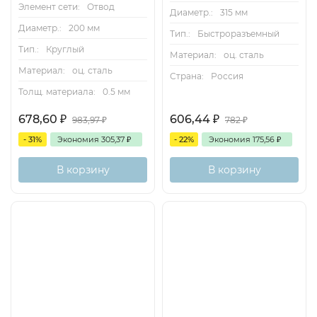
Элемент сети:
Отвод
Диаметр.:
315 мм
Диаметр.:
200 мм
Тип.:
Быстроразъемный
Тип.:
Круглый
Материал:
оц. сталь
Материал:
оц. сталь
Страна:
Россия
Толщ. материала:
0.5 мм
678,60
₽
606,44
₽
983,97
₽
782
₽
- 31%
Экономия
305,37
₽
- 22%
Экономия
175,56
₽
В корзину
В корзину