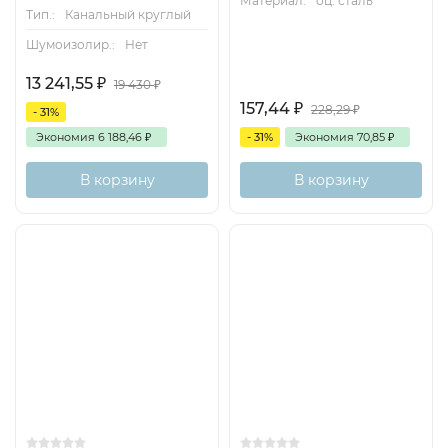
Материал:
оц. сталь
Тип.:
Канальный круглый
Шумоизолир.:
Нет
13 241,55
₽
19 430
₽
157,44
₽
228,29
₽
- 31%
Экономия
6 188,46
₽
- 31%
Экономия
70,85
₽
В корзину
В корзину
Хит