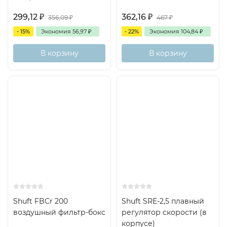
299,12
₽
362,16
₽
356,09
₽
467
₽
- 15%
Экономия
56,97
₽
- 22%
Экономия
104,84
₽
В корзину
В корзину
Shuft FBCr 200
Shuft SRE-2,5 плавный
воздушный фильтр-бокс
регулятор скорости (в
корпусе)