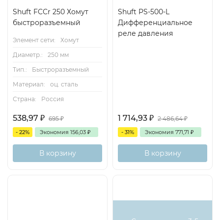
Shuft FCCr 250 Хомут
Shuft PS-500-L
быстроразъемный
Дифференциальное
реле давления
Элемент сети:
Хомут
Диаметр.:
250 мм
Тип.:
Быстроразъемный
Материал:
оц. сталь
Страна:
Россия
538,97
₽
1 714,93
₽
695
₽
2 486,64
₽
- 22%
Экономия
156,03
₽
- 31%
Экономия
771,71
₽
В корзину
В корзину
Хит