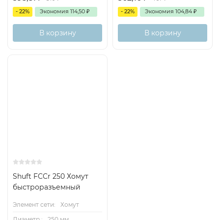
- 22%
Экономия
114,50
₽
- 22%
Экономия
104,84
₽
В корзину
В корзину
Shuft FCCr 250 Хомут
быстроразъемный
Элемент сети:
Хомут
Диаметр.:
250 мм