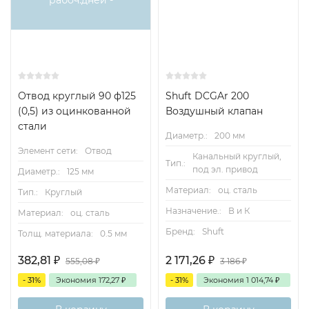
рабоч.дней -
Отвод круглый 90 ф125
Shuft DCGAr 200
(0,5) из оцинкованной
Воздушный клапан
стали
Диаметр.:
200 мм
Элемент сети:
Отвод
Канальный круглый,
Тип.:
под эл. привод
Диаметр.:
125 мм
Материал:
оц. сталь
Тип.:
Круглый
Назначение.:
В и К
Материал:
оц. сталь
Бренд:
Shuft
Толщ. материала:
0.5 мм
382,81
₽
2 171,26
₽
555,08
₽
3 186
₽
- 31%
Экономия
172,27
₽
- 31%
Экономия
1 014,74
₽