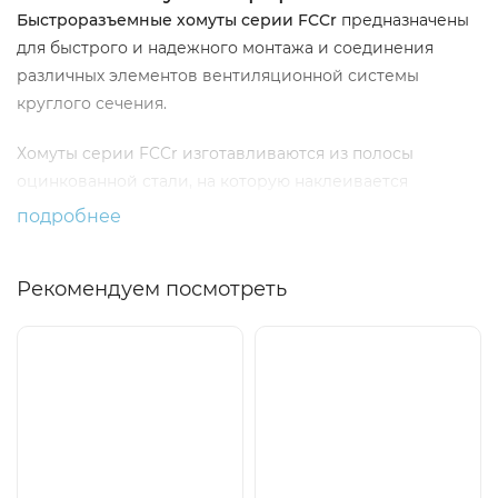
Быстроразъемные хомуты серии FCCr
предназначены
для быстрого и надежного монтажа и соединения
различных элементов вентиляционной системы
круглого сечения.
Хомуты cерии FCCr изготавливаются из полосы
оцинкованной стали, на которую наклеивается
микропористая резина толщиной 10 мм для улучшения
подробнее
герметизации соединений и снижения вибраций.
Назначение
Рекомендуем посмотреть
Быстрое и надежное соединение различных элементов
круглого сечения соответствующего типоразмера.
Применение
Монтаж вентиляционной системы.
Конструкция и материалы