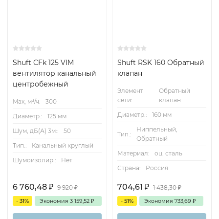
Shuft CFk 125 VIM
Shuft RSK 160 Обратный
вентилятор канальный
клапан
центробежный
Элемент
Обратный
сети:
клапан
Max, м³/ч:
300
Диаметр.:
160 мм
Диаметр.:
125 мм
Ниппельный,
Шум, дБ(А) 3м::
50
Тип.:
Обратный
Тип.:
Канальный круглый
Материал:
оц. сталь
Шумоизолир.:
Нет
Страна:
Россия
6 760,48
₽
704,61
₽
9 920
₽
1 438,30
₽
- 31%
Экономия
3 159,52
₽
- 51%
Экономия
733,69
₽