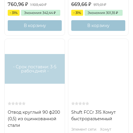
760,96
₽
669,66
₽
1 103,40
₽
971,01
₽
- 31%
Экономия
342,44
₽
- 31%
Экономия
301,35
₽
В корзину
В корзину
- Срок поставки: 3-5
рабоч.дней -
Отвод круглый 90 ф200
Shuft FCCr 315 Хомут
(0,5) из оцинкованной
быстроразъемный
стали
Элемент сети:
Хомут