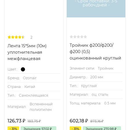
- Срок поставки: 3-5
рабоч.дней -
2
Тройник ф200/ф200/
Лента 15*5мм (10м)
ф200 (0,5)
уплотнительная
оцинкованный круглый
межфланцевая
Элемент сети:
Тройник
Цвет.:
Диаметр.:
200 мм
Бренд:
Ozonair
Тип.:
Круглый
Страна:
Китай
Материал:
оц. сталь
Тип.:
Самоклеящаяся
Толщ. материала:
0.5 мм
Вспененный
Материал:
полиэтилен
126,73
₽
602,18
₽
183,75
₽
873,16
₽
- 31%
Экономия
57,02
₽
- 31%
Экономия
270,98
₽