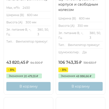
корпусе и свободным
Max, м³/ч:
2450
колесом
Ширина (B):
600 мм
Ширина (B):
600 мм
Высота (А):
300 мм
Высота (А):
350 мм
Эл. питание В, ~,
380, 50,
Эл. питание В, ~,
380, 50,
Гц.:
3
Гц.:
3
Тип.:
Вентилятор прямоуг.
Тип.:
Вентилятор прямоуг.
Шумоизолир.:
Да
43 820,45
106 743,35
₽
₽
64 300
156 630
₽
₽
- 31%
- 31%
Экономия
Экономия
20 479,55
49 886,66
₽
₽
В корзину
В корзину