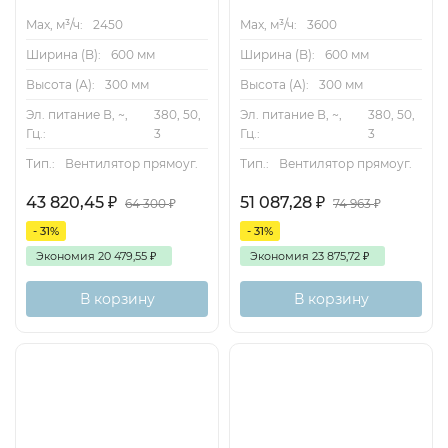
Max, м³/ч:
2450
Max, м³/ч:
3600
Ширина (B):
600 мм
Ширина (B):
600 мм
Высота (А):
300 мм
Высота (А):
300 мм
Эл. питание В, ~,
380, 50,
Эл. питание В, ~,
380, 50,
Гц.:
3
Гц.:
3
Тип.:
Вентилятор прямоуг.
Тип.:
Вентилятор прямоуг.
43 820,45
₽
51 087,28
₽
64 300
₽
74 963
₽
- 31%
- 31%
Экономия
20 479,55
₽
Экономия
23 875,72
₽
В корзину
В корзину