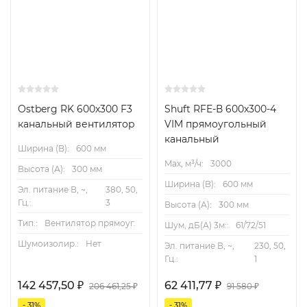
Ostberg RK 600x300 F3
Shuft RFE-В 600x300-4
канальный вентилятор
VIM прямоугольный
канальный
Ширина (B):
600 мм
Max, м³/ч:
3000
Высота (А):
300 мм
Ширина (B):
600 мм
Эл. питание В, ~,
380, 50,
Гц.:
3
Высота (А):
300 мм
Тип.:
Вентилятор прямоуг.
Шум, дБ(А) 3м::
61/72/51
Шумоизолир.:
Нет
Эл. питание В, ~,
230, 50,
Гц.:
1
142 457,50
₽
62 411,77
₽
206 461,25
₽
91 580
₽
- 31%
- 31%