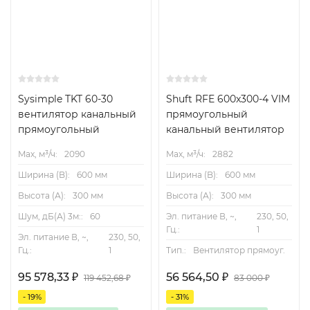
Sysimple TKT 60-30
Shuft RFE 600x300-4 VIM
вентилятор канальный
прямоугольный
прямоугольный
канальный вентилятор
Max, м³/ч:
2090
Max, м³/ч:
2882
Ширина (B):
600 мм
Ширина (B):
600 мм
Высота (А):
300 мм
Высота (А):
300 мм
Шум, дБ(А) 3м::
60
Эл. питание В, ~,
230, 50,
Гц.:
1
Эл. питание В, ~,
230, 50,
Гц.:
1
Тип.:
Вентилятор прямоуг.
95 578,33
₽
56 564,50
₽
119 452,68
₽
83 000
₽
- 19%
- 31%