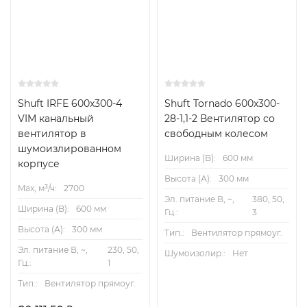
Shuft IRFE 600x300-4
Shuft Tornado 600x300-
VIM канальный
28-1,1-2 Вентилятор cо
вентилятор в
свободным колесом
шумоизлированном
Ширина (B):
600 мм
корпусе
Высота (А):
300 мм
Max, м³/ч:
2700
Эл. питание В, ~,
380, 50,
Ширина (B):
600 мм
Гц.:
3
Высота (А):
300 мм
Тип.:
Вентилятор прямоуг.
Эл. питание В, ~,
230, 50,
Шумоизолир.:
Нет
Гц.:
1
Тип.:
Вентилятор прямоуг.