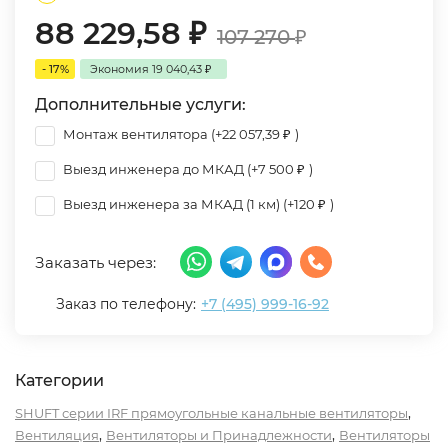
88 229,58
₽
107 270
₽
- 17%
Экономия
19 040,43
₽
Дополнительные услуги:
Монтаж вентилятора (+
22 057,39
₽
)
Выезд инженера до МКАД (+
7 500
₽
)
Выезд инженера за МКАД (1 км) (+
120
₽
)
Заказать через:
Заказ по телефону:
+7 (495) 999-16-92
Категории
,
SHUFT серии IRF прямоугольные канальные вентиляторы
,
,
Вентиляция
Вентиляторы и Принадлежности
Вентиляторы