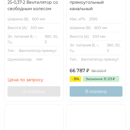
25-0,37-2 Вентилятор cо
прямоугольный
свободным колесом
канальный
Ширина (B):
600 мм
Max, м³/ч:
2930
Высота (А):
300 мм
Ширина (B):
600 мм
Эл. питание В, ~,
380, 50,
Высота (А):
300 мм
График производительности
Гц.:
3
Эл. питание В, ~,
380, 50,
Тип.:
Вентилятор прямоуг.
Гц.:
3
Шумоизолир.:
Нет
Тип.:
Вентилятор прямоуг.
66 787
₽
98 000
₽
- 31%
Экономия
31 213
₽
Цена по запросу
В корзину
В корзину