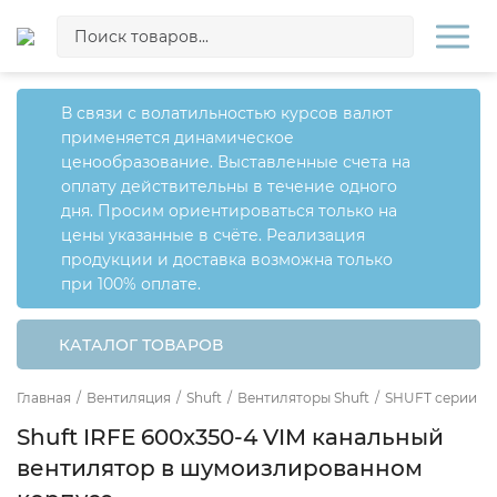
В связи с волатильностью курсов валют
применяется динамическое
ценообразование. Выставленные счета на
оплату действительны в течение одного
дня. Просим ориентироваться только на
цены указанные в счёте. Реализация
продукции и доставка возможна только
при 100% оплате.
КАТАЛОГ ТОВАРОВ
Главная
/
Вентиляция
/
Shuft
/
Вентиляторы Shuft
/
SHUFT серии IR
Shuft IRFE 600x350-4 VIM канальный
вентилятор в шумоизлированном