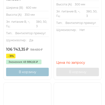
Высота (А):
300 мм
Ширина (B):
600 мм
Эл. питание В, ~,
380, 50,
Высота (А):
350 мм
Гц.:
3
,
Эл. питание В, ~,
380, 50,
Тип.:
Вентилятор прямоуг.
Гц.:
3
Шумоизолир.:
Нет
Тип.:
Вентилятор прямоуг.
Шумоизолир.:
Да
106 743,35
₽
156 630
₽
- 31%
Экономия
49 886,66
₽
Цена по запросу
В корзину
В корзину