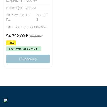
Ширина (B):
600 мм
Высота (А):
300 мм
Эл. питание В, ~,
380, 50,
Гц.:
3
Тип.:
Вентилятор прямоуг.
54 792,60
₽
80 400
₽
- 31%
Экономия
25 607,40
₽
В корзину