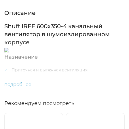
Описание
Shuft IRFE 600x350-4 канальный
вентилятор в шумоизлированном
корпусе
Назначение
Приточная и вытяжная вентиляция
Применение
подробнее
Помещения бытового, общественного,
административного, промышленного назначения.
Рекомендуем посмотреть
Регулирование производительности
Изменением напряжения.