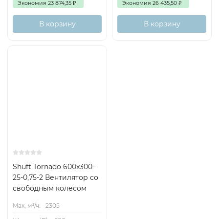
Экономия
23 874,35
₽
Экономия
26 435,50
₽
В корзину
В корзину
Shuft Tornado 600x300-
25-0,75-2 Вентилятор cо
свободным колесом
Max, м³/ч:
2305