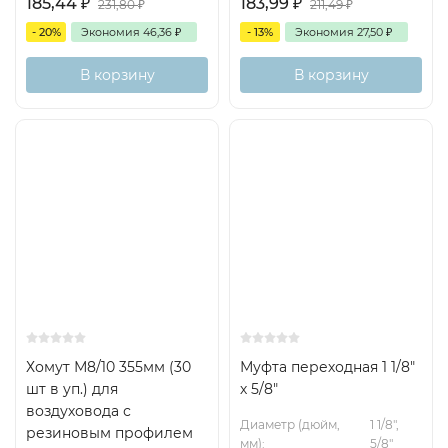
185,44
₽
183,99
₽
231,80
₽
211,49
₽
- 20%
Экономия
46,36
₽
- 13%
Экономия
27,50
₽
В корзину
В корзину
Хомут М8/10 355мм (30
Муфта переходная 1 1/8"
шт в уп.) для
х 5/8"
воздуховода с
Диаметр (дюйм,
1 1/8",
резиновым профилем
мм):
5/8"