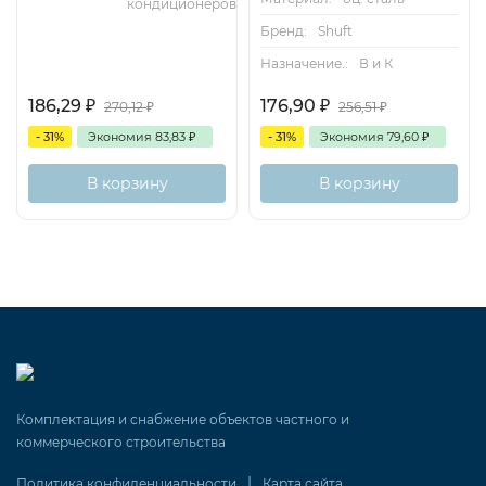
кондиционеров
Бренд:
Shuft
Назначение.:
В и К
186,29
₽
176,90
₽
270,12
₽
256,51
₽
- 31%
Экономия
83,83
₽
- 31%
Экономия
79,60
₽
В корзину
В корзину
Комплектация и снабжение объектов частного и
коммерческого строительства
|
Политика конфиденциальности
Карта сайта