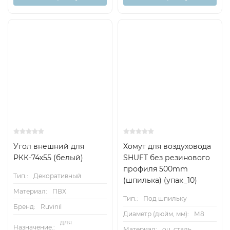
Угол внешний для
Хомут для воздуховода
РКК-74х55 (белый)
SHUFT без резинового
профиля 500mm
Тип.:
Декоративный
(шпилька) (упак_10)
Материал:
ПВХ
Тип.:
Под шпильку
Бренд:
Ruvinil
Диаметр (дюйм, мм):
М8
для
Назначение.:
Материал:
оц. сталь