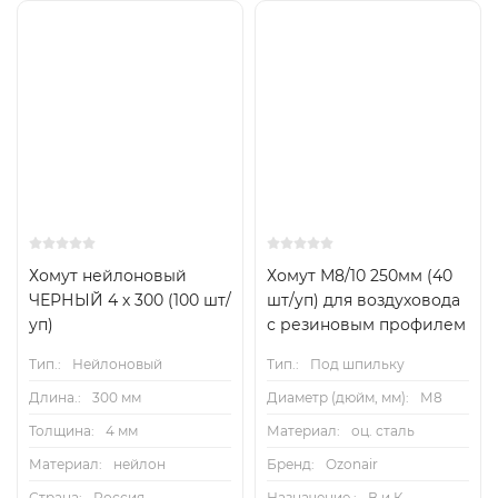
Хомут нейлоновый
Хомут М8/10 250мм (40
ЧЕРНЫЙ 4 х 300 (100 шт/
шт/уп) для воздуховода
уп)
с резиновым профилем
Тип.:
Нейлоновый
Тип.:
Под шпильку
Длина.:
300 мм
Диаметр (дюйм, мм):
М8
Толщина:
4 мм
Материал:
оц. сталь
Материал:
нейлон
Бренд:
Ozonair
Страна:
Россия
Назначение.:
В и К