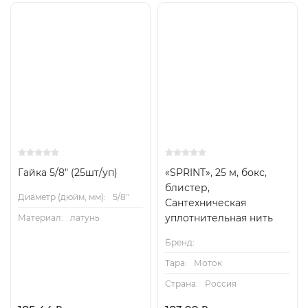
Гайка 5/8" (25шт/уп)
«SPRINT», 25 м, бокс,
блистер,
Диаметр (дюйм, мм):
5/8"
Сантехническая
уплотнительная нить
Материал:
латунь
Бренд:
Тара:
Моток
Страна:
Россия