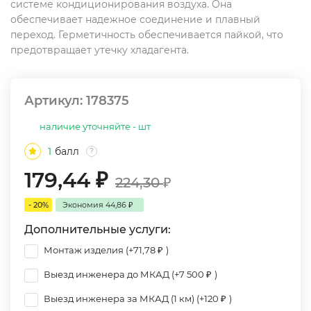
системе кондиционирования воздуха. Она
обеспечивает надежное соединение и плавный
переход. Герметичность обеспечивается пайкой, что
предотвращает утечку хладагента.
Артикул:
178375
наличие уточняйте - шт
1
балл
?
179,44
₽
224,30
₽
- 20%
Экономия
44,86
₽
Дополнительные услуги:
Монтаж изделия (+
71,78
₽
)
Выезд инженера до МКАД (+
7 500
₽
)
Выезд инженера за МКАД (1 км) (+
120
₽
)