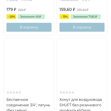
179
₽
159,60
₽
224
₽
231,42
₽
- 20%
Экономия
45
₽
- 31%
Экономия
71,82
₽
В корзину
В корзину
Беспаечное
Хомут для воздуховода
соединение 3/4", латунь
SHUFT без резинового
(без гайки)
профиля 450mm