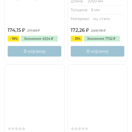
Длина.:
2000 мм
Толщина:
8 мм
Материал:
оц. сталь
174,15
₽
172,26
₽
217,69
₽
249,78
₽
- 19%
Экономия
43,54
₽
- 31%
Экономия
77,52
₽
В корзину
В корзину