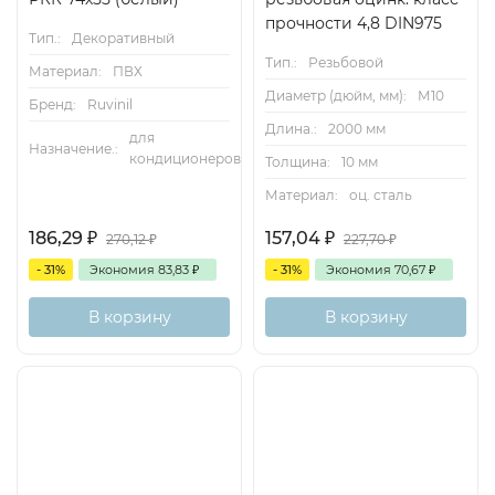
прочности 4,8 DIN975
Тип.:
Декоративный
Тип.:
Резьбовой
Материал:
ПВХ
Диаметр (дюйм, мм):
М10
Бренд:
Ruvinil
Длина.:
2000 мм
для
Назначение.:
кондиционеров
Толщина:
10 мм
Материал:
оц. сталь
186,29
₽
157,04
₽
270,12
₽
227,70
₽
- 31%
Экономия
83,83
₽
- 31%
Экономия
70,67
₽
В корзину
В корзину