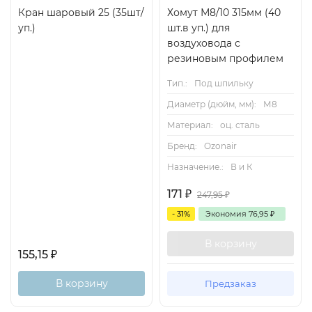
Кран шаровый 25 (35шт/
Хомут М8/10 315мм (40
уп.)
шт.в уп.) для
воздуховода с
резиновым профилем
Тип.:
Под шпильку
Диаметр (дюйм, мм):
М8
Материал:
оц. сталь
Бренд:
Ozonair
Назначение.:
В и К
171
₽
247,95
₽
- 31%
Экономия
76,95
₽
В корзину
155,15
₽
В корзину
Предзаказ