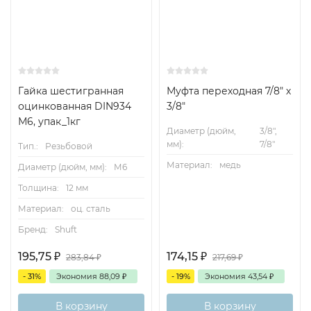
Гайка шестигранная
Муфта переходная 7/8" х
оцинкованная DIN934
3/8"
М6, упак_1кг
Диаметр (дюйм,
3/8",
мм):
7/8"
Тип.:
Резьбовой
Материал:
медь
Диаметр (дюйм, мм):
М6
Толщина:
12 мм
Материал:
оц. сталь
Бренд:
Shuft
195,75
₽
174,15
₽
283,84
₽
217,69
₽
- 31%
Экономия
88,09
₽
- 19%
Экономия
43,54
₽
В корзину
В корзину