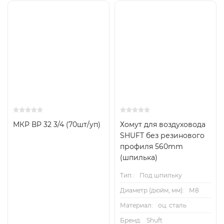
МКР ВР 32 3/4 (70шт/уп)
Хомут для воздуховода
SHUFT без резинового
профиля 560mm
(шпилька)
Тип.:
Под шпильку
Диаметр (дюйм, мм):
М8
Материал:
оц. сталь
Бренд:
Shuft