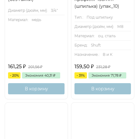
(шпилька) (упак_10)
Диаметр (дюйм, мм):
3/4"
Тип.:
Под шпильку
Материал:
медь
Диаметр (дюйм, мм):
М8
Материал:
оц. сталь
Бренд:
Shuft
Назначение.:
В и К
161,25
₽
159,50
₽
201,56
₽
231,28
₽
- 20%
Экономия
40,31
₽
- 31%
Экономия
71,78
₽
В корзину
В корзину