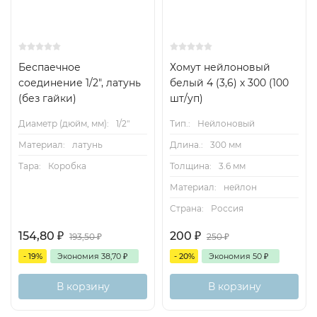
Беспаечное
Хомут нейлоновый
соединение 1/2", латунь
белый 4 (3,6) х 300 (100
(без гайки)
шт/уп)
Диаметр (дюйм, мм):
1/2"
Тип.:
Нейлоновый
Материал:
латунь
Длина.:
300 мм
Тара:
Коробка
Толщина:
3.6 мм
Материал:
нейлон
Страна:
Россия
154,80
₽
200
₽
193,50
₽
250
₽
- 19%
Экономия
38,70
₽
- 20%
Экономия
50
₽
В корзину
В корзину