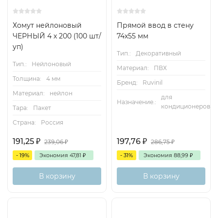
Хомут нейлоновый
Прямой ввод в стену
ЧЕРНЫЙ 4 х 200 (100 шт/
74х55 мм
уп)
Тип.:
Декоративный
Тип.:
Нейлоновый
Материал:
ПВХ
Толщина:
4 мм
Бренд:
Ruvinil
Материал:
нейлон
для
Назначение.:
кондиционеров
Тара:
Пакет
Страна:
Россия
191,25
₽
197,76
₽
239,06
₽
286,75
₽
- 19%
Экономия
47,81
₽
- 31%
Экономия
88,99
₽
В корзину
В корзину