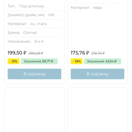
Тип.:
Под шпильку
Материал:
медь
Диаметр (дюйм, мм):
М8
Материал:
оц. сталь
Бренд:
Ozonair
Назначение.:
В и К
199,50
₽
175,76
₽
289,28
₽
219,70
₽
- 31%
Экономия
89,77
₽
- 19%
Экономия
43,94
₽
В корзину
В корзину