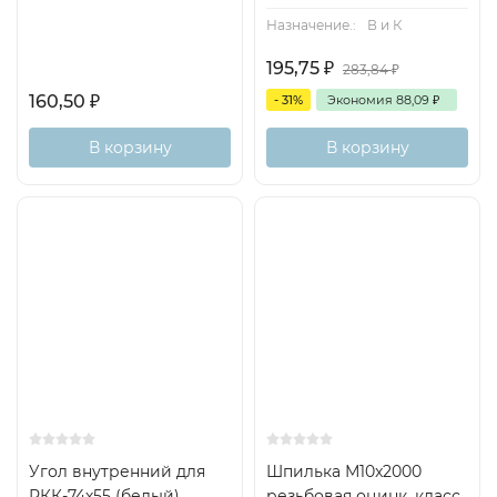
Назначение.:
В и К
195,75
₽
283,84
₽
160,50
₽
- 31%
Экономия
88,09
₽
В корзину
В корзину
Угол внутренний для
Шпилька М10x2000
РКК-74х55 (белый)
резьбовая оцинк. класс