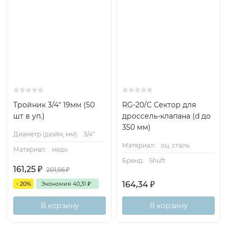
Тройник 3/4" 19мм (50
RG-20/C Сектор для
шт в уп.)
дроссель-клапана (d до
350 мм)
Диаметр (дюйм, мм):
3/4"
Материал:
оц. сталь
Материал:
медь
Бренд:
Shuft
161,25
₽
201,56
₽
164,34
₽
- 20%
Экономия
40,31
₽
В корзину
В корзину