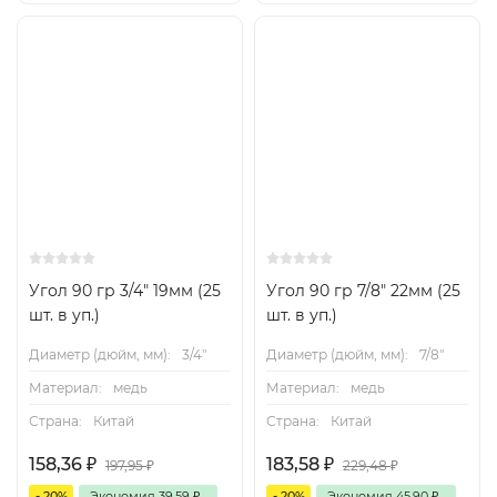
Угол 90 гр 3/4" 19мм (25
Угол 90 гр 7/8" 22мм (25
шт. в уп.)
шт. в уп.)
Диаметр (дюйм, мм):
3/4"
Диаметр (дюйм, мм):
7/8"
Материал:
медь
Материал:
медь
Страна:
Китай
Страна:
Китай
158,36
₽
183,58
₽
197,95
₽
229,48
₽
- 20%
Экономия
39,59
₽
- 20%
Экономия
45,90
₽