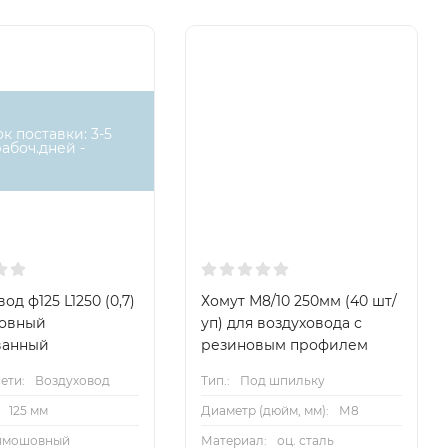
ок поставки: 3-5
рабоч.дней -
од ф125 L1250 (0,7)
Хомут М8/10 250мм (40 шт/
овный
уп) для воздуховода с
ванный
резиновым профилем
ети:
Воздуховод
Тип.:
Под шпильку
125 мм
Диаметр (дюйм, мм):
М8
ямошовный
Материал:
оц. сталь