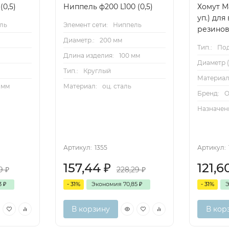
(0,5)
Ниппель ф200 L100 (0,5)
Хомут М
уп.) для
ль
Элемент сети:
Ниппель
резино
Диаметр.:
200 мм
Тип.:
По
Длина изделия:
100 мм
Диаметр (
Тип.:
Круглый
Материал
 мм
Материал:
оц. сталь
Бренд:
O
Назначени
Артикул:
1355
Артикул:
157,44
₽
121,
19
₽
228,29
₽
23
₽
- 31%
Экономия
70,85
₽
- 31%
В корзину
В кор