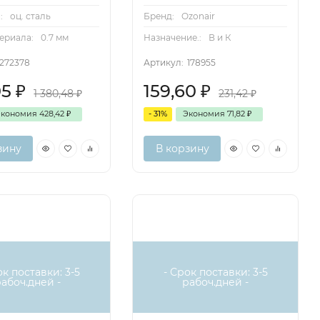
:
оц. сталь
Бренд:
Ozonair
ериала:
0.7 мм
Назначение.:
В и К
272378
Артикул:
178955
05
₽
159,60
₽
1 380,48
₽
231,42
₽
Экономия
428,42
₽
- 31%
Экономия
71,82
₽
зину
В корзину
ок поставки: 3-5
- Срок поставки: 3-5
рабоч.дней -
рабоч.дней -