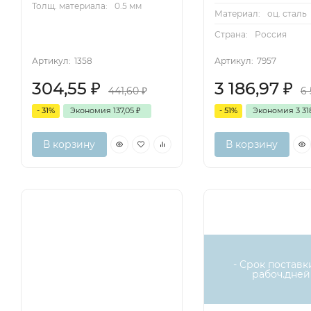
Толщ. материала:
0.5 мм
Материал:
оц. сталь
Страна:
Россия
Артикул:
1358
Артикул:
7957
304,55
₽
3 186,97
₽
441,60
₽
6
- 31%
Экономия
137,05
₽
- 51%
Экономия
3 31
В корзину
В корзину
- Срок поставки
рабоч.дней 