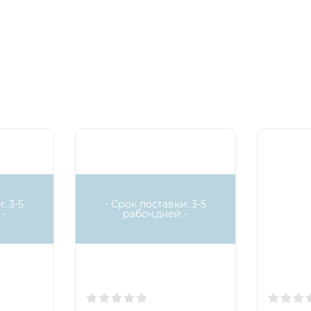
: 3-5
- Срок поставки: 3-5
-
рабоч.дней -