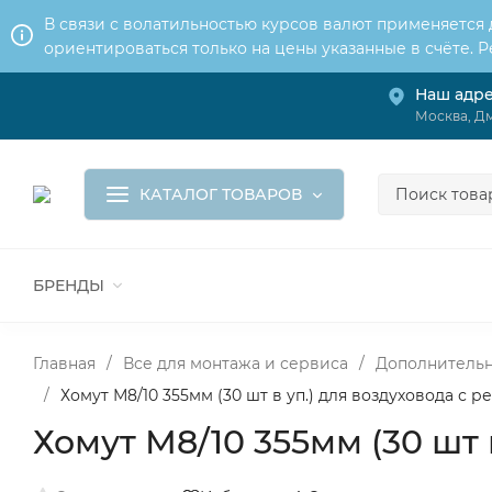
В связи с волатильностью курсов валют применяется
ориентироваться только на цены указанные в счёте. 
Наш адр
О нас
Услуги
Доставка и оплата
Москва, Дм
Обмен и возврат
Контакты
Корзина
КАТАЛОГ ТОВАРОВ
БРЕНДЫ
ВСЕ ДЛЯ МОНТАЖА И СЕРВИСА
К
ВОДОСНАБЖЕНИЕ
КАНАЛИЗА
Главная
/
Все для монтажа и сервиса
/
Дополнительн
/
Хомут М8/10 355мм (30 шт в уп.) для воздуховода с
Хомут М8/10 355мм (30 шт