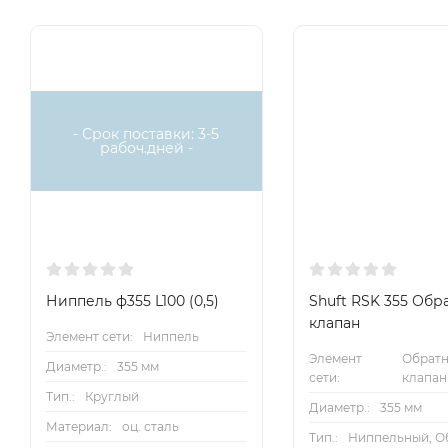
- Срок поставки: 3-5
рабоч.дней -
Ниппель ф355 L100 (0,5)
Shuft RSK 355 Обр
клапан
Элемент сети:
Ниппель
Элемент
Обрат
Диаметр.:
355 мм
сети:
клапан
Тип.:
Круглый
Диаметр.:
355 мм
Материал:
оц. сталь
Тип.:
Ниппельный, О