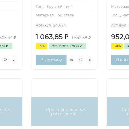
Тип.:
Круглый, тип 1
Материал
Материал:
оц. сталь
Толщ. мат
Артикул:
249724
Артикул:
1 063,85
₽
952,
 505,44
₽
1 542,58
₽
8,47
₽
- 31%
Экономия
478,73
₽
- 31%
В корзину
В кор
: 3-5
- Срок поставки: 3-5
- Ср
-
рабоч.дней -