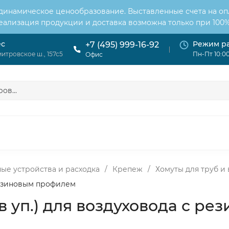
 динамическое ценообразование. Выставленные счета на оп
Реализация продукции и доставка возможна только при 100%
ес
Режим р
+7 (495) 999-16-92
итровское ш., 157с5
Пн-Пт 10:00
Офис
ОНДИЦИОНЕРЫ
ВЕНТИЛЯЦИЯ
ОТОПЛЕНИЕ
ЦИЯ
ые устройства и расходка
/
Крепеж
/
Хомуты для труб и
 резиновым профилем
 в уп.) для воздуховода с 