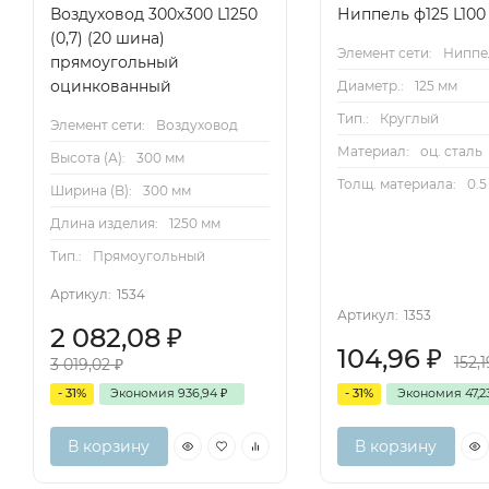
Воздуховод 300х300 L1250
Ниппель ф125 L100 
(0,7) (20 шина)
Элемент сети:
Ниппе
прямоугольный
оцинкованный
Диаметр.:
125 мм
Тип.:
Круглый
Элемент сети:
Воздуховод
Материал:
оц. сталь
Высота (А):
300 мм
Толщ. материала:
0.5
Ширина (B):
300 мм
Длина изделия:
1250 мм
Тип.:
Прямоугольный
Артикул:
1534
Артикул:
1353
2 082,08
₽
104,96
₽
152,
3 019,02
₽
- 31%
Экономия
936,94
₽
- 31%
Экономия
47,
В корзину
В корзину