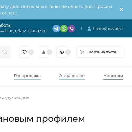
лату действительны в течение одного дня. Просим
 оплате.
аботы
Личный кабинет
—18:00; Сб-Вс 10:00-17:00
Корзина пуста
0
0
0
Распродажа
Актуальное
Новинки
 воздуховодов
резиновым профилем