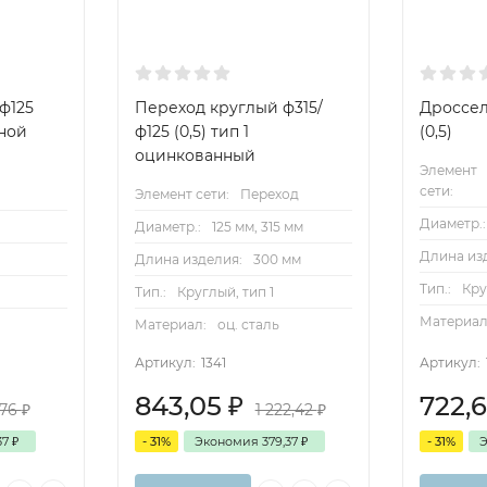
ф125
Переход круглый ф315/
Дроссел
нной
ф125 (0,5) тип 1
(0,5)
оцинкованный
Элемент
сети:
Элемент сети:
Переход
Диаметр.:
Диаметр.:
125 мм, 315 мм
Длина из
Длина изделия:
300 мм
Тип.:
Кр
Тип.:
Круглый, тип 1
Материал
Материал:
оц. сталь
Артикул:
1341
Артикул:
843,05
₽
722,
,76
₽
1 222,42
₽
37
₽
- 31%
Экономия
379,37
₽
- 31%