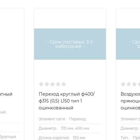
- Срок поставки: 3-5
- Ср
рабоч.дней -
атный
Переход круглый ф400/
Воздухов
ф315 (0,5) L150 тип 1
прямош
оцинкованный
оцинко
ный
Элемент сети:
Переход
Элемент с
Диаметр.:
315 мм, 400 мм
Диаметр.:
братный
Длина изделия:
150 мм
Тип.:
Пр