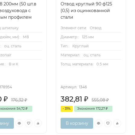
8 200мм (50 шт.в
Отвод круглый 90 ф125
 воздуховода с
(0,5) из оцинкованной
вым профилем
стали
д шпильку
Элемент сети:
Отвод
дюйм, мм):
М8
Диаметр.:
125 мм
:
оц. сталь
Тип.:
Круглый
zonair
Материал:
оц. сталь
е.:
В и К
Толщ. материала:
0.5 мм
178954
Артикул:
1346
60
₽
382,81
₽
176,32
₽
555,08
₽
Экономия
54,72
₽
- 31%
Экономия
172,27
₽
зину
В корзину