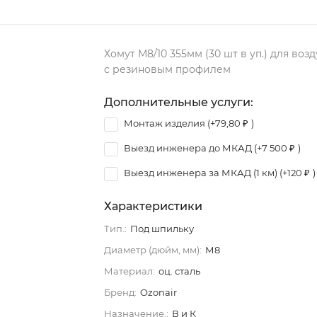
Хомут М8/10 355мм (30 шт в уп.) для воз
с резиновым профилем
Дополнительные услуги:
Монтаж изделия (+
79,80
₽
)
Выезд инженера до МКАД (+
7 500
₽
)
Выезд инженера за МКАД (1 км) (+
120
₽
)
Характеристики
Тип.:
Под шпильку
Диаметр (дюйм, мм):
М8
Материал:
оц. сталь
Бренд:
Ozonair
Назначение.:
В и К