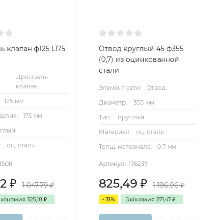
ь клапан ф125 L175
Отвод круглый 45 ф355
(0,7) из оцинкованной
стали
Дроссель-
клапан
Элемент сети:
Отвод
125 мм
Диаметр.:
355 мм
делия:
175 мм
Тип.:
Круглый
углый
Материал:
оц. сталь
:
оц. сталь
Толщ. материала:
0.7 мм
1508
Артикул:
176237
62
₽
825,49
₽
1 047,79
₽
1 196,96
₽
Экономия
325,18
₽
- 31%
Экономия
371,47
₽