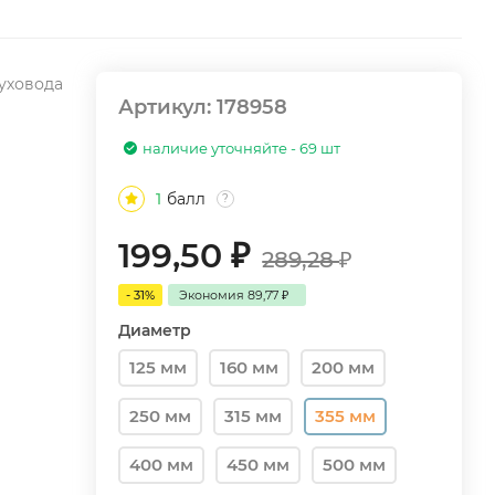
духовода
Артикул:
178958
наличие уточняйте - 69 шт
1
балл
?
199,50
₽
289,28
₽
- 31%
Экономия
89,77
₽
Диаметр
125 мм
160 мм
200 мм
250 мм
315 мм
355 мм
400 мм
450 мм
500 мм