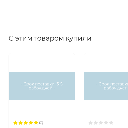
С этим товаром купили
- Срок поставки: 3-5
- Срок поставки
рабоч.дней -
рабоч.дней 
1