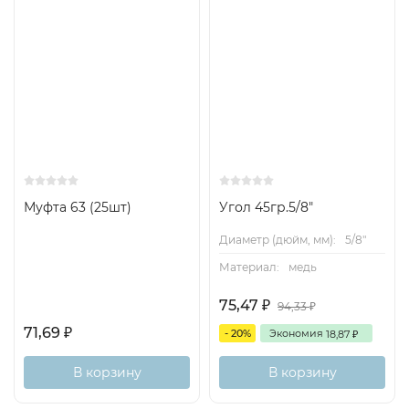
Муфта 63 (25шт)
Угол 45гр.5/8"
Диаметр (дюйм, мм):
5/8"
Материал:
медь
75,47
₽
94,33
₽
71,69
₽
- 20%
Экономия
18,87
₽
В корзину
В корзину