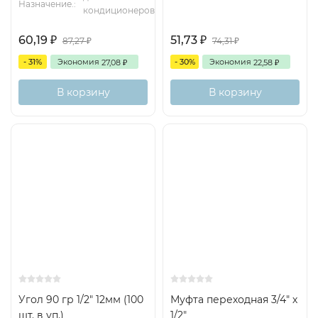
Назначение.:
кондиционеров
60,19
51,73
₽
₽
87,27
74,31
₽
₽
- 31%
Экономия
- 30%
Экономия
27,08
22,58
₽
₽
В корзину
В корзину
Угол 90 гр 1/2" 12мм (100
Муфта переходная 3/4" х
шт. в уп.)
1/2"