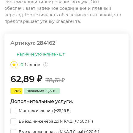
системе кондиционирования воздуха. Она
обеспечивает надежное соединение и плавный
переход. Герметичность обеспечивается пайкой, что
предотвращает утечку хладагента.
Артикул:
284162
наличие уточняйте - шт
0
баллов
?
62,89
₽
78,61
₽
- 20%
Экономия
15,72
₽
Дополнительные услуги:
Монтаж изделия (+
25,16
)
₽
Выезд инженера до МКАД (+
7 500
)
₽
Выезд инженера за МКАД (1 км) (+
120
)
₽