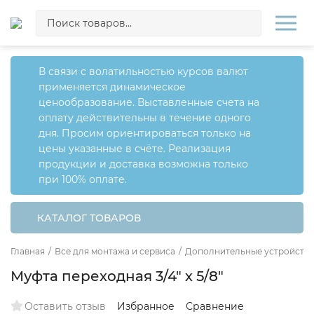
В связи с волатильностью курсов валют
применяется динамическое
ценообразование. Выставленные счета на
оплату действительны в течение одного
дня. Просим ориентироваться только на
цены указанные в счёте. Реализация
продукции и доставка возможна только
при 100% оплате.
КАТАЛОГ ТОВАРОВ
Главная
/
Все для монтажа и сервиса
/
Дополнительные устройства
Муфта переходная 3/4" х 5/8"
Оставить отзыв
Избранное
Сравнение