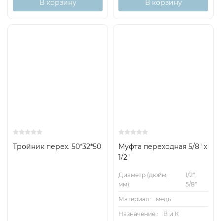
В корзину
В корзину
Тройник перех. 50*32*50
Муфта переходная 5/8" х
1/2"
Диаметр (дюйм,
1/2",
мм):
5/8"
Материал:
медь
Назначение.:
В и К