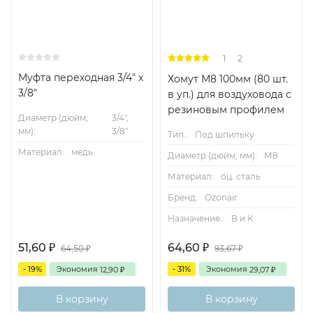
1
2
Муфта переходная 3/4" х
Хомут М8 100мм (80 шт.
3/8"
в уп.) для воздуховода с
резиновым профилем
Диаметр (дюйм,
3/4",
мм):
3/8"
Тип.:
Под шпильку
Материал:
медь
Диаметр (дюйм, мм):
М8
Материал:
оц. сталь
Бренд:
Ozonair
Назначение.:
В и К
51,60
64,60
₽
₽
64,50
93,67
₽
₽
- 19%
Экономия
- 31%
Экономия
12,90
29,07
₽
₽
В корзину
В корзину