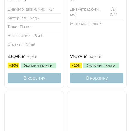
Диаметр (дюйм, мм):
1/2"
Диаметр (дюйм,
1/2",
мм):
3/4"
Материал:
медь
Материал:
медь
Тара:
Пакет
Назначение.:
В и К
Страна:
Китай
48,96
75,79
₽
₽
61,19
94,73
₽
₽
- 20%
Экономия
- 20%
Экономия
12,24
18,95
₽
₽
В корзину
В корзину