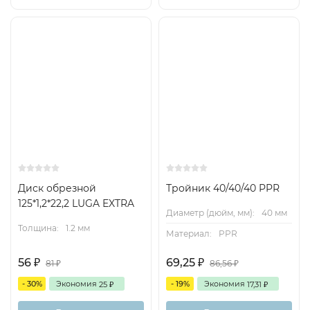
Диск обрезной
Тройник 40/40/40 PPR
125*1,2*22,2 LUGA EXTRA
Диаметр (дюйм, мм):
40 мм
Толщина:
1.2 мм
Материал:
PPR
56
69,25
₽
₽
81
86,56
₽
₽
- 30%
Экономия
- 19%
Экономия
25
17,31
₽
₽