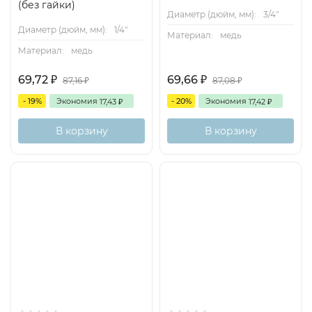
(без гайки)
Диаметр (дюйм, мм):
3/4"
Диаметр (дюйм, мм):
1/4"
Материал:
медь
Материал:
медь
69,72
69,66
₽
₽
87,16
87,08
₽
₽
- 19%
Экономия
- 20%
Экономия
17,43
17,42
₽
₽
В корзину
В корзину