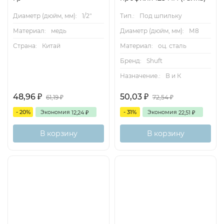
Диаметр (дюйм, мм):
1/2"
Тип.:
Под шпильку
Материал:
медь
Диаметр (дюйм, мм):
М8
Страна:
Китай
Материал:
оц. сталь
Бренд:
Shuft
Назначение.:
В и К
48,96
50,03
₽
₽
61,19
72,54
₽
₽
- 20%
Экономия
- 31%
Экономия
12,24
22,51
₽
₽
В корзину
В корзину