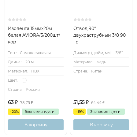
Изолента 15ммх20м
Отвод 90°
белая AVIORA/5/200шт/
двухраструбный 3/8 90
кор
гр
Тип.:
Самоклеящаяся
Диаметр (дюйм, мм):
3/8"
Длина.:
20 м
Материал:
медь
Материал:
ПВХ
Страна:
Китай
Цвет.:
Страна:
Россия
63
51,55
₽
₽
78,75
64,44
₽
₽
- 20%
Экономия
- 19%
Экономия
15,75
12,89
₽
₽
В корзину
В корзину