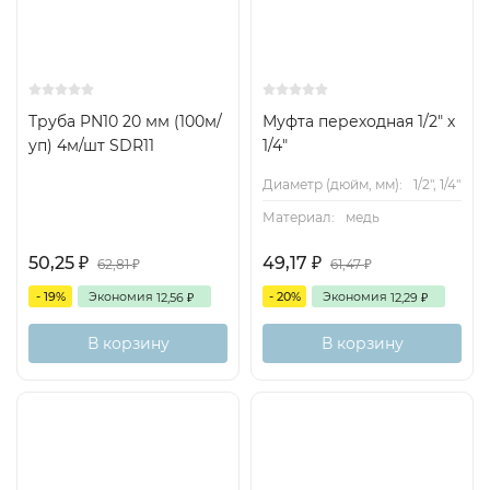
Труба PN10 20 мм (100м/
Муфта переходная 1/2" х
уп) 4м/шт SDR11
1/4"
Диаметр (дюйм, мм):
1/2", 1/4"
Материал:
медь
50,25
49,17
₽
₽
62,81
61,47
₽
₽
- 19%
Экономия
- 20%
Экономия
12,56
12,29
₽
₽
В корзину
В корзину