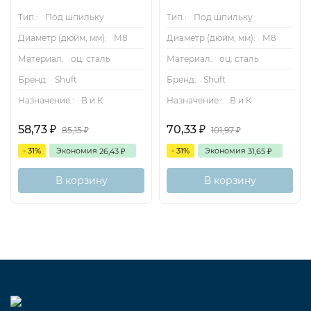
Тип.:
Под шпильку
Тип.:
Под шпильку
Диаметр (дюйм, мм):
М8
Диаметр (дюйм, мм):
М8
Материал:
оц. сталь
Материал:
оц. сталь
Бренд:
Shuft
Бренд:
Shuft
Назначение.:
В и К
Назначение.:
В и К
58,73
70,33
₽
₽
85,15
101,97
₽
₽
- 31%
Экономия
- 31%
Экономия
26,43
31,65
₽
₽
В корзину
В корзину