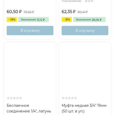
Назначение.:
В и К
60,50
62,35
₽
₽
75,62
90,41
₽
₽
- 19%
Экономия
- 31%
Экономия
15,12
28,06
₽
₽
В корзину
В корзину
Беспаечное
Муфта медная 3/4" 19мм
соединение 1/4", латунь
(50 шт. в уп.)