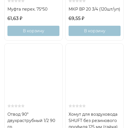
Муфта перех. 75*50
МКР ВР 20 3/4 (120шт/уп)
61,63
69,55
₽
₽
В корзину
В корзину
Отвод 90°
Хомут для воздуховода
двухраструбный 1/2 90
SHUFT без резинового
гр
профиля 125 мм (гайка)