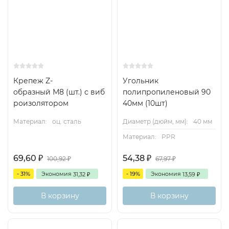
Крепеж Z-
Угольник
образный М8 (шт.) с виб
полипропиленовый 90
роизолятором
40мм (10шт)
Материал:
оц. сталь
Диаметр (дюйм, мм):
40 мм
Материал:
PPR
69,60
54,38
₽
₽
100,92
67,97
₽
₽
- 31%
Экономия
- 19%
Экономия
31,32
13,59
₽
₽
В корзину
В корзину