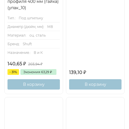
профиля 400 мм (гайка)
(упак_10)
Тип.:
Под шпильку
Диаметр (дюйм, мм):
М8
Материал:
оц. сталь
Бренд:
Shuft
Назначение.:
В и К
140,65
₽
203,94
₽
139,10
₽
- 31%
Экономия
63,29
₽
В корзину
В корзину