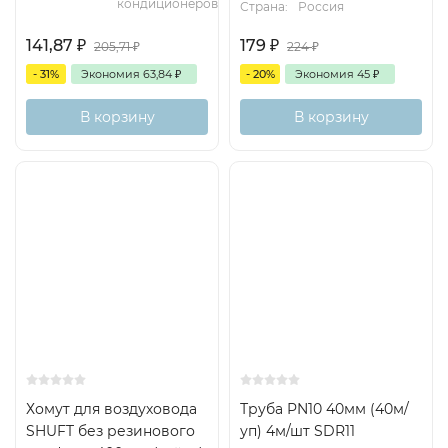
кондиционеров
Страна:
Россия
141,87
₽
179
₽
205,71
₽
224
₽
- 31%
Экономия
63,84
₽
- 20%
Экономия
45
₽
В корзину
В корзину
Хомут для воздуховода
Труба PN10 40мм (40м/
SHUFT без резинового
уп) 4м/шт SDR11