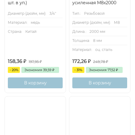
шт. в уп.)
усиленная М8х2000
Диаметр (дюйм, мм):
3/4"
Тип.:
Резьбовой
Материал:
медь
Диаметр (дюйм, мм):
М8
Страна:
Китай
Длина.:
2000 мм
Толщина:
8 мм
Материал:
оц. сталь
158,36
₽
172,26
₽
197,95
₽
249,78
₽
- 20%
Экономия
39,59
₽
- 31%
Экономия
77,52
₽
В корзину
В корзину