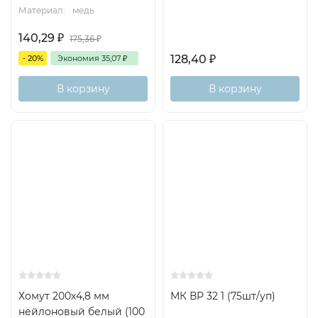
Материал:
медь
140,29
₽
175,36
₽
128,40
₽
- 20%
Экономия
35,07
₽
В корзину
В корзину
Хомут 200х4,8 мм
МК ВР 32 1 (75шт/уп)
нейлоновый белый (100