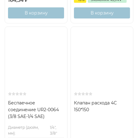
164,34
₽
В корзину
В корзину
Беспаечное
Клапан расхода 4С
соединение UR2-0064
150*150
(3/8 SAE-1/4 SAE)
Диаметр (дюйм,
1/4",
мм):
3/8"