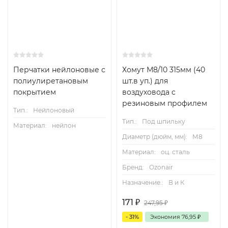
Перчатки нейлоновые с
Хомут М8/10 315мм (40
полиулиретановым
шт.в уп.) для
покрытием
воздуховода с
резиновым профилем
Тип.:
Нейлоновый
Тип.:
Под шпильку
Материал:
нейлон
Диаметр (дюйм, мм):
М8
Материал:
оц. сталь
Бренд:
Ozonair
Назначение.:
В и К
171
₽
247,95
₽
- 31%
Экономия
76,95
₽