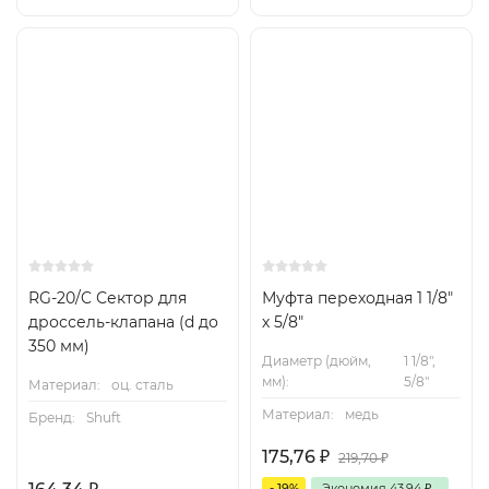
RG-20/C Сектор для
Муфта переходная 1 1/8"
дроссель-клапана (d до
х 5/8"
350 мм)
Диаметр (дюйм,
1 1/8",
мм):
5/8"
Материал:
оц. сталь
Материал:
медь
Бренд:
Shuft
175,76
₽
219,70
₽
- 19%
Экономия
43,94
₽