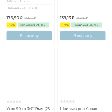
Бренд:
Shuft
Назначение.:
В и К
176,90
₽
139,13
₽
256,51
₽
173,90
₽
- 31%
Экономия
79,60
₽
- 19%
Экономия
34,77
₽
В корзину
В корзину
Угол 90 гр 3/4" 19мм (25
Шпилька резьбовая