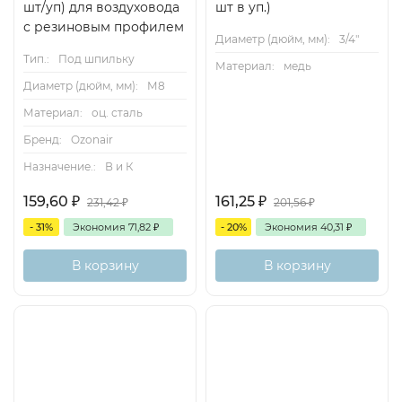
шт/уп) для воздуховода
шт в уп.)
с резиновым профилем
Диаметр (дюйм, мм):
3/4"
Тип.:
Под шпильку
Материал:
медь
Диаметр (дюйм, мм):
М8
Материал:
оц. сталь
Бренд:
Ozonair
Назначение.:
В и К
159,60
₽
161,25
₽
231,42
₽
201,56
₽
- 31%
Экономия
71,82
₽
- 20%
Экономия
40,31
₽
В корзину
В корзину