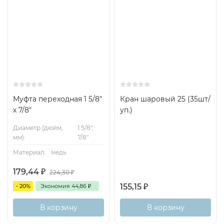
Муфта переходная 1 5/8"
Кран шаровый 25 (35шт/
х 7/8"
уп.)
Диаметр (дюйм,
1 5/8",
мм):
7/8"
Материал:
медь
179,44
₽
224,30
₽
155,15
₽
- 20%
Экономия
44,86
₽
В корзину
В корзину