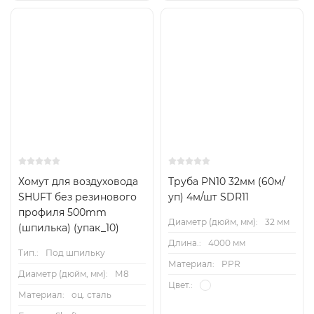
Хомут для воздуховода
Труба PN10 32мм (60м/
SHUFT без резинового
уп) 4м/шт SDR11
профиля 500mm
Диаметр (дюйм, мм):
32 мм
(шпилька) (упак_10)
Длина.:
4000 мм
Тип.:
Под шпильку
Материал:
PPR
Диаметр (дюйм, мм):
М8
Цвет.:
Материал:
оц. сталь