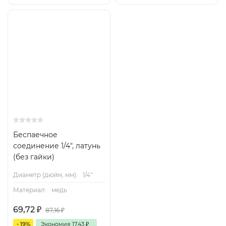
Беспаечное
соединение 1/4", латунь
(без гайки)
Диаметр (дюйм, мм):
1/4"
Материал:
медь
69,72
₽
87,16
₽
- 19%
Экономия
17,43
₽