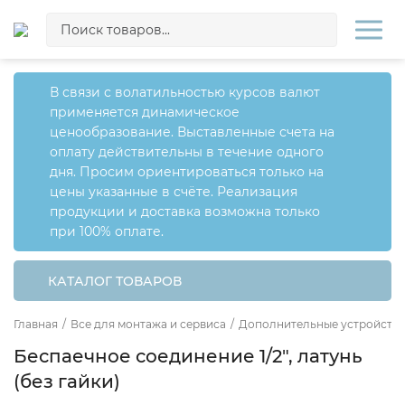
В связи с волатильностью курсов валют
применяется динамическое
ценообразование. Выставленные счета на
оплату действительны в течение одного
дня. Просим ориентироваться только на
цены указанные в счёте. Реализация
продукции и доставка возможна только
при 100% оплате.
КАТАЛОГ ТОВАРОВ
Главная
/
Все для монтажа и сервиса
/
Дополнительные устройства
Беспаечное соединение 1/2", латунь
(без гайки)