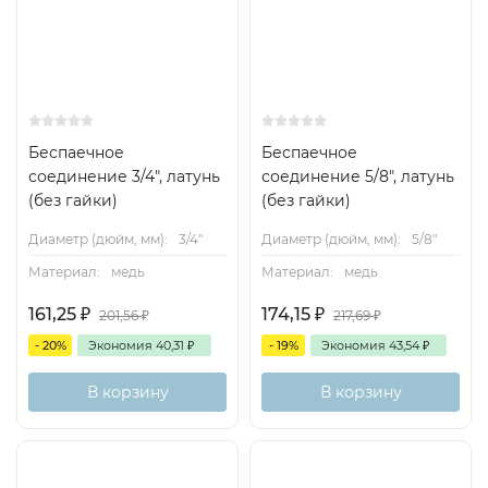
Беспаечное
Беспаечное
соединение 3/4", латунь
соединение 5/8", латунь
(без гайки)
(без гайки)
Диаметр (дюйм, мм):
3/4"
Диаметр (дюйм, мм):
5/8"
Материал:
медь
Материал:
медь
161,25
₽
174,15
₽
201,56
₽
217,69
₽
- 20%
Экономия
40,31
₽
- 19%
Экономия
43,54
₽
В корзину
В корзину