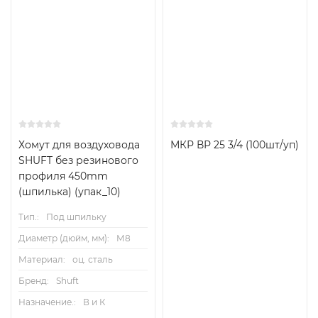
Хомут для воздуховода
МКР ВР 25 3/4 (100шт/уп)
SHUFT без резинового
профиля 450mm
(шпилька) (упак_10)
Тип.:
Под шпильку
Диаметр (дюйм, мм):
М8
Материал:
оц. сталь
Бренд:
Shuft
Назначение.:
В и К