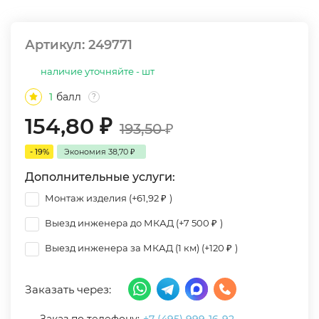
Артикул:
249771
наличие уточняйте - шт
1
балл
?
154,80
₽
193,50
₽
- 19%
Экономия
38,70
₽
Дополнительные услуги:
Монтаж изделия (+
61,92
₽
)
Выезд инженера до МКАД (+
7 500
₽
)
Выезд инженера за МКАД (1 км) (+
120
₽
)
Заказать через: