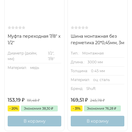
Муфта переходная 7/8" х
Шина монтажная без
1/2"
герметика 20*0,45мм, 3м
Диаметр (дюйм,
1/2",
Тип.:
Монтажная
мм):
7/8"
Длина.:
3000 мм
Материал:
медь
Толщина:
0.45 мм
Материал:
оц. сталь
Бренд:
Shuft
153,19
₽
169,51
₽
191,48
₽
245,78
₽
- 20%
Экономия
38,30
₽
- 31%
Экономия
76,28
₽
В корзину
В корзину