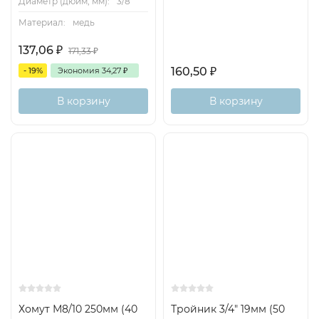
Диаметр (дюйм, мм):
3/8"
Материал:
медь
137,06
₽
171,33
₽
160,50
₽
- 19%
Экономия
34,27
₽
В корзину
В корзину
Хомут М8/10 250мм (40
Тройник 3/4" 19мм (50