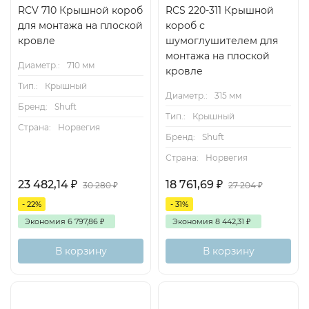
RCV 710 Крышной короб
RCS 220-311 Крышной
для монтажа на плоской
короб с
кровле
шумоглушителем для
монтажа на плоской
Диаметр.:
710 мм
кровле
Тип.:
Крышный
Диаметр.:
315 мм
Бренд:
Shuft
Тип.:
Крышный
Страна:
Норвегия
Бренд:
Shuft
Страна:
Норвегия
23 482,14
₽
18 761,69
₽
30 280
₽
27 204
₽
- 22%
- 31%
Экономия
6 797,86
₽
Экономия
8 442,31
₽
В корзину
В корзину