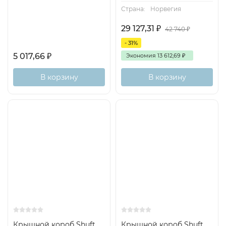
Страна:
Норвегия
29 127,31
₽
42 740
₽
- 31%
5 017,66
₽
Экономия
13 612,69
₽
В корзину
В корзину
Крышной короб Shuft
Крышной короб Shuft