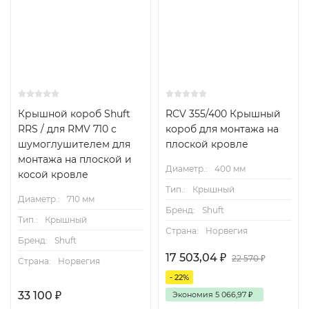
Крышной короб Shuft
RCV 355/400 Крышный
RRS / для RMV 710 с
короб для монтажа на
шумоглушителем для
плоской кровле
монтажа на плоской и
Диаметр.:
400 мм
косой кровле
Тип.:
Крышный
Диаметр.:
710 мм
Бренд:
Shuft
Тип.:
Крышный
Страна:
Норвегия
Бренд:
Shuft
17 503,04
₽
22 570
₽
Страна:
Норвегия
- 22%
33 100
₽
Экономия
5 066,97
₽