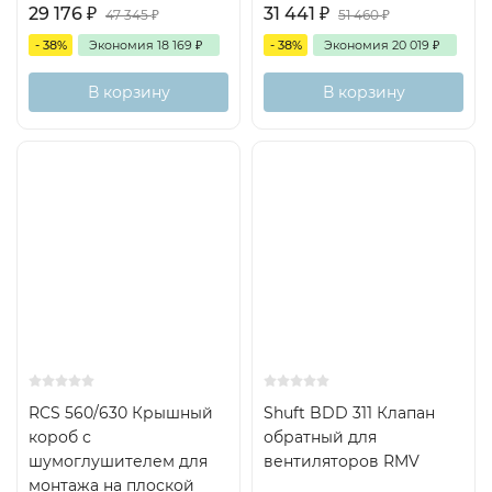
29 176
₽
31 441
₽
47 345
₽
51 460
₽
- 38%
Экономия
18 169
₽
- 38%
Экономия
20 019
₽
В корзину
В корзину
RCS 560/630 Крышный
Shuft BDD 311 Клапан
короб с
обратный для
шумоглушителем для
вентиляторов RMV
монтажа на плоской