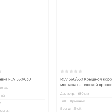
авка FCV 560/630
RCV 560/630 Крышной коро
монтажа на плоской кровл
30 мм
Диаметр.:
630 мм
ный
Тип.:
Крышный
t
Бренд:
Shuft
рвегия