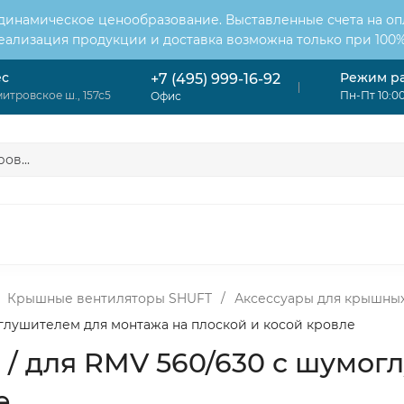
 динамическое ценообразование. Выставленные счета на оп
Реализация продукции и доставка возможна только при 100%
ес
Режим р
+7 (495) 999-16-92
итровское ш., 157с5
Пн-Пт 10:00
Офис
ОНДИЦИОНЕРЫ
ВЕНТИЛЯЦИЯ
ОТОПЛЕНИЕ
ЦИЯ
Крышные вентиляторы SHUFT
/
Аксессуары для крышны
оглушителем для монтажа на плоской и косой кровле
 / для RMV 560/630 с шумо
е