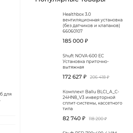
Healthbox 3.0
вентиляционная установка
(без датчиков и клапанов)
66060107
185 000
₽
Shuft NOVA-600 EC
Установка приточно-
вытяжная
172 627
206 418
₽
₽
Комплект Ballu BLCI_A_C-
б для
24HN8_V3 инверторной
е
сплит-системы, кассетного
типа
82 740
118 200
₽
₽