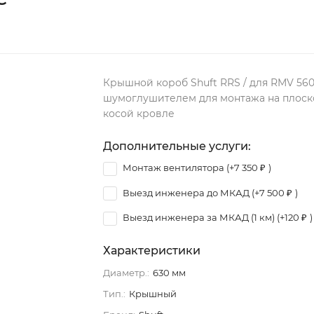
Крышной короб Shuft RRS / для RMV 560
шумоглушителем для монтажа на плоск
косой кровле
Дополнительные услуги:
Монтаж вентилятора (+
7 350
)
₽
Выезд инженера до МКАД (+
7 500
)
₽
Выезд инженера за МКАД (1 км) (+
120
)
₽
Характеристики
Диаметр.:
630 мм
Тип.:
Крышный