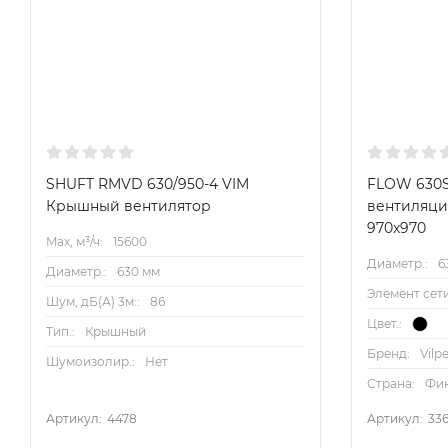
SHUFT RMVD 630/950-4 VIM
FLOW 630S
Крышный вентилятор
вентиляци
970x970
Max, м³/ч:
15600
Диаметр.:
6
Диаметр.:
630 мм
Элемент сети
Шум, дБ(А) 3м::
86
Цвет.:
Тип.:
Крышный
Бренд:
Vilp
Шумоизолир.:
Нет
Страна:
Фи
Артикул:
4478
Артикул:
33