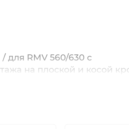
0)
/ для RMV 560/630 с
ажа на плоской и косой кр