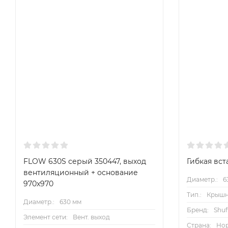
FLOW 630S серый 350447, выход
Гибкая вст
вентиляционный + основание
Диаметр.:
6
970x970
Тип.:
Крыш
Диаметр.:
630 мм
Бренд:
Shuf
Элемент сети:
Вент. выход
Страна:
Но