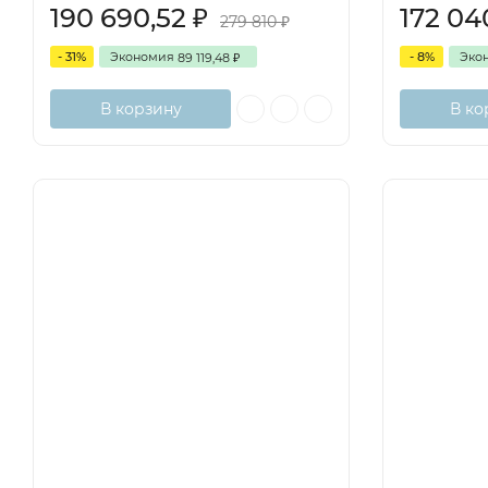
190 690,52
172 0
₽
279 810
₽
- 31%
Экономия
- 8%
Эко
89 119,48
₽
В корзину
В ко