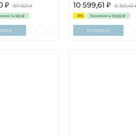
40
10 599,61
₽
₽
187 000
15 369,43
₽
номия
- 31%
Экономия
14 960
4 769,82
₽
₽
рзину
В корзину