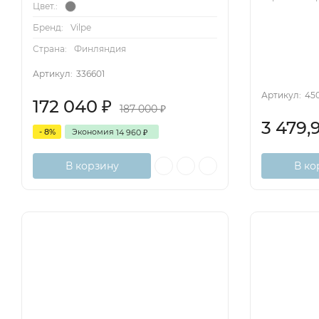
Цвет.:
Бренд:
Vilpe
Страна:
Финляндия
Артикул:
336601
Артикул:
45
172 040
₽
187 000
₽
3 479,
- 8%
Экономия
14 960
₽
В корзину
В ко