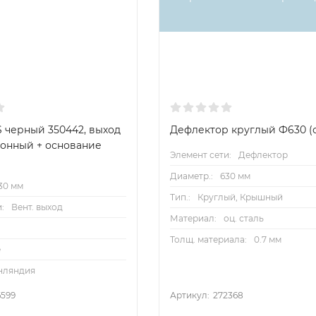
 черный 350442, выход
Дефлектор круглый Ф630 (оц
онный + основание
Элемент сети:
Дефлектор
Диаметр.:
630 мм
30 мм
Тип.:
Круглый, Крышный
:
Вент. выход
Материал:
оц. сталь
Толщ. материала:
0.7 мм
e
нляндия
6599
Артикул:
272368