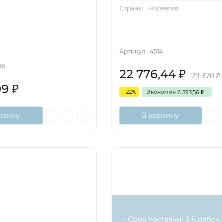
Страна:
Норвегия
Артикул:
4514
06
22 776,44
₽
29 370
₽
99
₽
- 22%
Экономия
6 593,56
₽
рзину
В корзину
- Срок поставки: 3-5 рабоч.