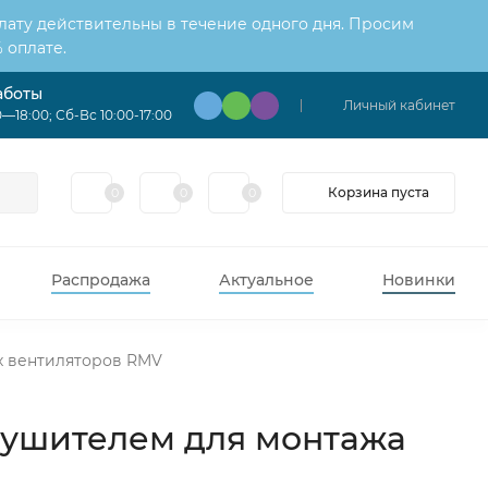
лату действительны в течение одного дня. Просим
 оплате.
аботы
Личный кабинет
—18:00; Сб-Вс 10:00-17:00
Корзина пуста
0
0
0
Распродажа
Актуальное
Новинки
х вентиляторов RMV
глушителем для монтажа