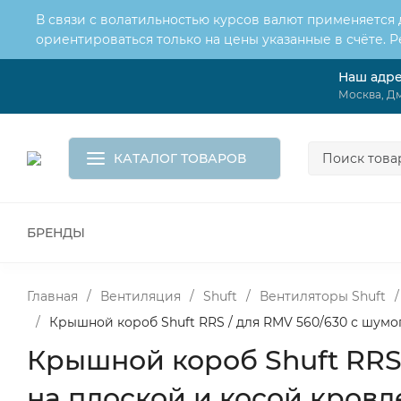
В связи с волатильностью курсов валют применяется
ориентироваться только на цены указанные в счёте. 
Наш адр
О нас
Услуги
Доставка и оплата
Москва, Дм
Обмен и возврат
Контакты
Корзина
КАТАЛОГ ТОВАРОВ
БРЕНДЫ
ВСЕ ДЛЯ МОНТАЖА И СЕРВИСА
К
ВОДОСНАБЖЕНИЕ
КАНАЛИЗА
Главная
/
Вентиляция
/
Shuft
/
Вентиляторы Shuft
/
/
Крышной короб Shuft RRS / для RMV 560/630 с шум
Крышной короб Shuft RRS
на плоской и косой кровл