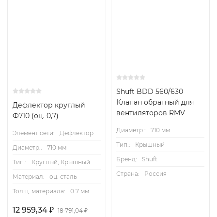
Shuft BDD 560/630
Клапан обратный для
Дефлектор круглый
вентиляторов RMV
Ф710 (оц. 0,7)
Диаметр.:
710 мм
Элемент сети:
Дефлектор
Тип.:
Крышный
Диаметр.:
710 мм
Бренд:
Shuft
Тип.:
Круглый, Крышный
Страна:
Россия
Материал:
оц. сталь
Толщ. материала:
0.7 мм
12 959,34
₽
18 791,04
₽