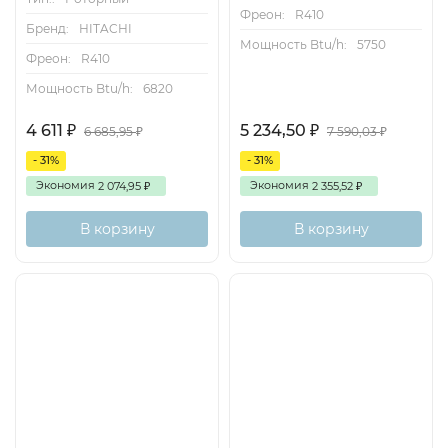
Фреон:
R410
Бренд:
HITACHI
Мощность Btu/h:
5750
Фреон:
R410
Мощность Btu/h:
6820
4 611
5 234,50
₽
₽
6 685,95
7 590,03
₽
₽
- 31%
- 31%
Экономия
Экономия
2 074,95
2 355,52
₽
₽
В корзину
В корзину