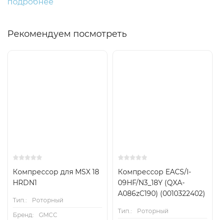
подробнее
Рекомендуем посмотреть
Компрессор для MSX 18
Компрессор EACS/I-
HRDN1
09HF/N3_18Y (QXA-
A086zC190) (0010322402)
Тип.:
Роторный
Тип.:
Роторный
Бренд:
GMCC