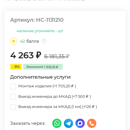
Артикул:
НС-1131210
наличие уточняйте - шт
42
балла
?
4 263
₽
6 181,35
₽
- 31%
Экономия
1 918,35
₽
Дополнительные услуги:
Монтаж изделия (+
1 705,20
)
₽
Выезд инженера до МКАД (+
7 500
)
₽
Выезд инженера за МКАД (1 км) (+
120
)
₽
Заказать через: