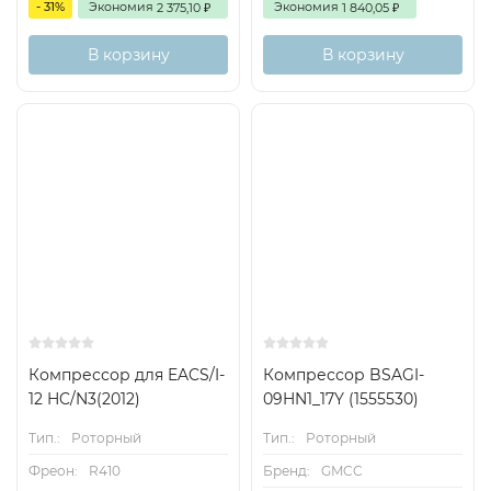
- 31%
Экономия
Экономия
2 375,10
1 840,05
₽
₽
В корзину
В корзину
Компрессор для EACS/I-
Компрессор BSAGI-
12 HC/N3(2012)
09HN1_17Y (1555530)
Тип.:
Роторный
Тип.:
Роторный
Фреон:
R410
Бренд:
GMCC