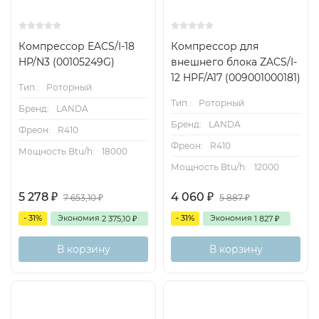
Компрессор EACS/I-18
Компрессор для
HP/N3 (00105249G)
внешнего блока ZACS/I-
12 HPF/A17 (009001000181)
Тип.:
Роторный
Тип.:
Роторный
Бренд:
LANDA
Бренд:
LANDA
Фреон:
R410
Фреон:
R410
Мощность Btu/h:
18000
Мощность Btu/h:
12000
5 278
4 060
₽
₽
7 653,10
5 887
₽
₽
- 31%
Экономия
- 31%
Экономия
2 375,10
1 827
₽
₽
В корзину
В корзину