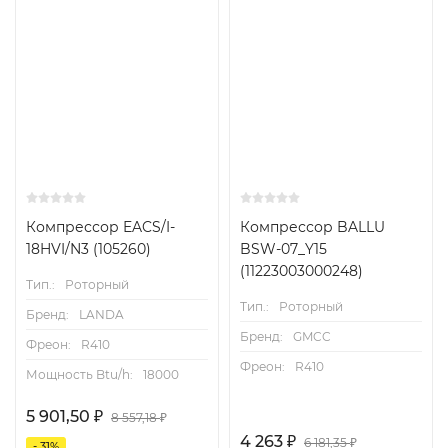
Компрессор EACS/I-
Компрессор BALLU
18HVI/N3 (105260)
BSW-07_Y15
(11223003000248)
Тип.:
Роторный
Тип.:
Роторный
Бренд:
LANDA
Бренд:
GMCC
Фреон:
R410
Фреон:
R410
Мощность Btu/h:
18000
5 901,50
₽
8 557,18
₽
4 263
₽
6 181,35
₽
- 31%