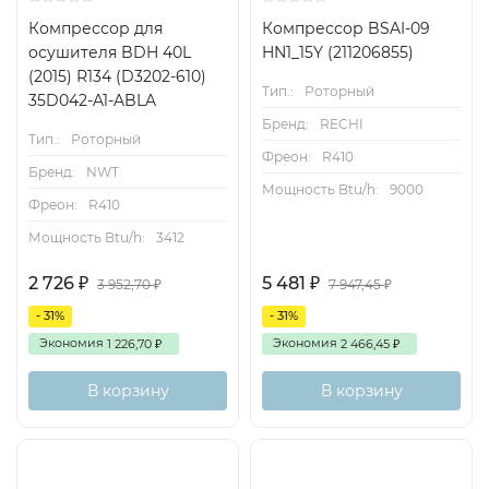
Компрессор для
Компрессор BSAI-09
осушителя BDH 40L
HN1_15Y (211206855)
(2015) R134 (D3202-610)
Тип.:
Роторный
35D042-A1-ABLA
Бренд:
RECHI
Тип.:
Роторный
Фреон:
R410
Бренд:
NWT
Мощность Btu/h:
9000
Фреон:
R410
Мощность Btu/h:
3412
2 726
5 481
₽
₽
3 952,70
7 947,45
₽
₽
- 31%
- 31%
Экономия
Экономия
1 226,70
2 466,45
₽
₽
В корзину
В корзину