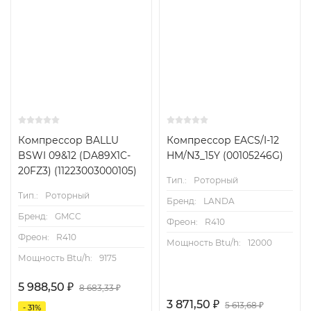
Компрессор BALLU
Компрессор EACS/I-12
BSWI 09&12 (DA89X1C-
HM/N3_15Y (00105246G)
20FZ3) (11223003000105)
Тип.:
Роторный
Тип.:
Роторный
Бренд:
LANDA
Бренд:
GMCC
Фреон:
R410
Фреон:
R410
Мощность Btu/h:
12000
Мощность Btu/h:
9175
5 988,50
₽
8 683,33
₽
3 871,50
₽
5 613,68
₽
- 31%