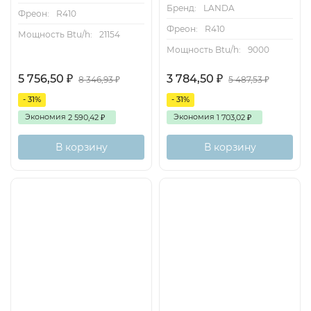
Бренд:
LANDA
Фреон:
R410
Фреон:
R410
Мощность Btu/h:
21154
Мощность Btu/h:
9000
5 756,50
3 784,50
₽
₽
8 346,93
5 487,53
₽
₽
- 31%
- 31%
Экономия
Экономия
2 590,42
1 703,02
₽
₽
В корзину
В корзину