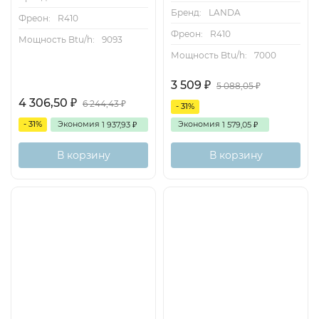
Бренд:
LANDA
Фреон:
R410
Фреон:
R410
Мощность Btu/h:
9093
Мощность Btu/h:
7000
3 509
₽
5 088,05
₽
4 306,50
₽
6 244,43
₽
- 31%
- 31%
Экономия
Экономия
1 937,93
1 579,05
₽
₽
В корзину
В корзину