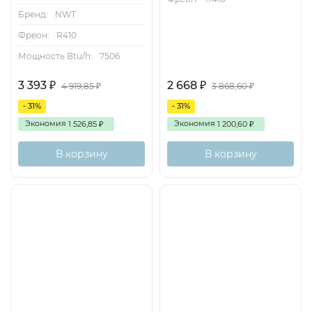
Бренд:
NWT
Фреон:
R410
Мощность Btu/h:
7506
3 393
2 668
₽
₽
4 919,85
3 868,60
₽
₽
- 31%
- 31%
Экономия
Экономия
1 526,85
1 200,60
₽
₽
В корзину
В корзину