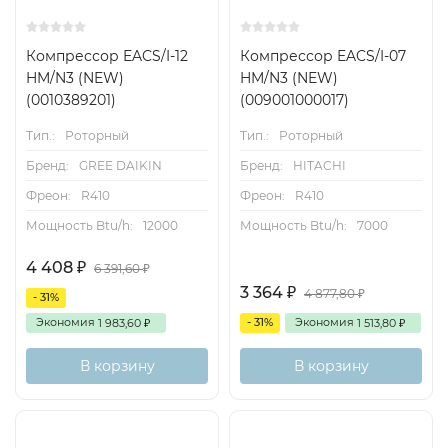
Компрессор EACS/I-12
Компрессор EACS/I-07
HM/N3 (NEW)
HM/N3 (NEW)
(0010389201)
(009001000017)
Тип.:
Роторный
Тип.:
Роторный
Бренд:
GREE DAIKIN
Бренд:
HITACHI
Фреон:
R410
Фреон:
R410
Мощность Btu/h:
12000
Мощность Btu/h:
7000
4 408
₽
6 391,60
₽
3 364
₽
4 877,80
₽
- 31%
Экономия
- 31%
Экономия
1 983,60
1 513,80
₽
₽
В корзину
В корзину