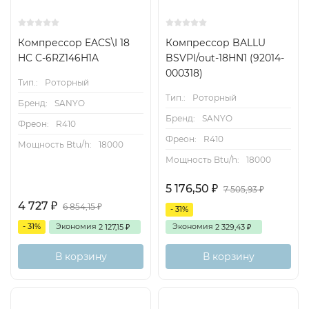
Компрессор EACS\I 18
Компрессор BALLU
HC C-6RZ146H1A
BSVPI/out-18HN1 (92014-
000318)
Тип.:
Роторный
Тип.:
Роторный
Бренд:
SANYO
Бренд:
SANYO
Фреон:
R410
Фреон:
R410
Мощность Btu/h:
18000
Мощность Btu/h:
18000
5 176,50
₽
7 505,93
₽
4 727
₽
6 854,15
₽
- 31%
- 31%
Экономия
Экономия
2 127,15
2 329,43
₽
₽
В корзину
В корзину