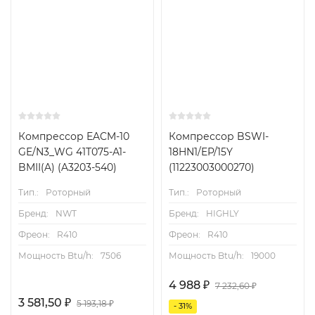
Компрессор EACM-10
Компрессор BSWI-
GE/N3_WG 41T075-A1-
18HN1/EP/15Y
BMII(A) (A3203-540)
(11223003000270)
Тип.:
Роторный
Тип.:
Роторный
Бренд:
NWT
Бренд:
HIGHLY
Фреон:
R410
Фреон:
R410
Мощность Btu/h:
7506
Мощность Btu/h:
19000
4 988
₽
7 232,60
₽
3 581,50
₽
5 193,18
₽
- 31%