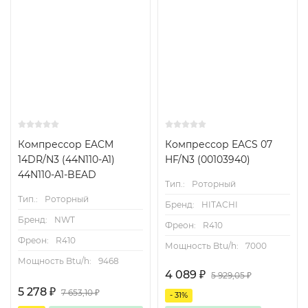
Компрессор EACM
Компрессор EACS 07
14DR/N3 (44N110-A1)
HF/N3 (00103940)
44N110-A1-BEAD
Тип.:
Роторный
Тип.:
Роторный
Бренд:
HITACHI
Бренд:
NWT
Фреон:
R410
Фреон:
R410
Мощность Btu/h:
7000
Мощность Btu/h:
9468
4 089
₽
5 929,05
₽
5 278
₽
7 653,10
₽
- 31%