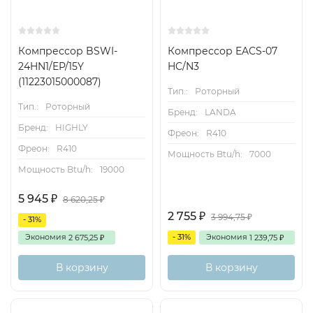
Компрессор BSWI-
Компрессор EACS-07
24HN1/EP/15Y
HC/N3
(11223015000087)
Тип.:
Роторный
Тип.:
Роторный
Бренд:
LANDA
Бренд:
HIGHLY
Фреон:
R410
Фреон:
R410
Мощность Btu/h:
7000
Мощность Btu/h:
19000
5 945
₽
8 620,25
₽
2 755
₽
3 994,75
₽
- 31%
Экономия
- 31%
Экономия
2 675,25
1 239,75
₽
₽
В корзину
В корзину