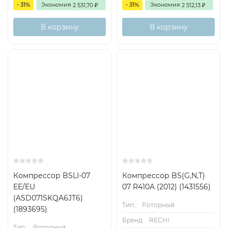
- 31%
Экономия
- 31%
Экономия
2 531,70
2 512,13
₽
₽
В корзину
В корзину
Компрессор BSLI-07
Компрессор BS(G,N,T)
EE/EU
07 R410A (2012) (1431556)
(ASD071SKQA6JT6)
Тип.:
Роторный
(1893695)
Бренд:
RECHI
Тип.:
Роторный