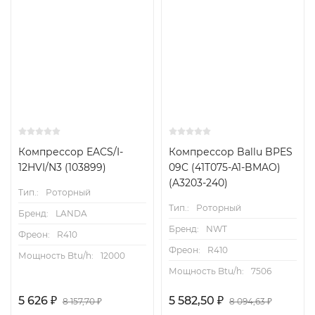
Компрессор EACS/I-
Компрессор Ballu BPES
12HVI/N3 (103899)
09C (41T075-A1-BMAO)
(A3203-240)
Тип.:
Роторный
Тип.:
Роторный
Бренд:
LANDA
Бренд:
NWT
Фреон:
R410
Фреон:
R410
Мощность Btu/h:
12000
Мощность Btu/h:
7506
5 626
5 582,50
₽
₽
8 157,70
8 094,63
₽
₽