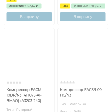
Экономия
- 31%
Экономия
2 655,67
1 918,35
₽
₽
В корзину
В корзину
Компрессор EACM
Компрессор EACS/I-09
10DR/N3 (41T075-A1-
HC/N3
BMAO) (A3203-240)
Тип.:
Роторный
Тип.:
Роторный
Фреон:
R410