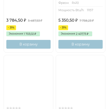
Фреон:
R410
Мощность Btu/h:
11157
3 784,50
5 350,50
₽
₽
5 487,53
7 758,23
₽
₽
- 31%
- 31%
Экономия
Экономия
1 703,02
2 407,73
₽
₽
В корзину
В корзину