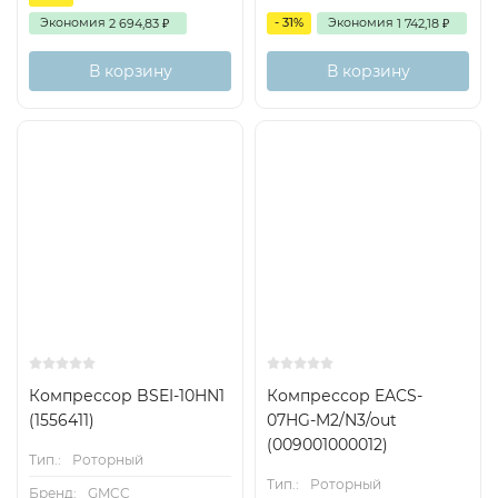
Экономия
- 31%
Экономия
2 694,83
1 742,18
₽
₽
В корзину
В корзину
Компрессор BSEI-10HN1
Компрессор EACS-
(1556411)
07HG-M2/N3/out
(009001000012)
Тип.:
Роторный
Тип.:
Роторный
Бренд:
GMCC