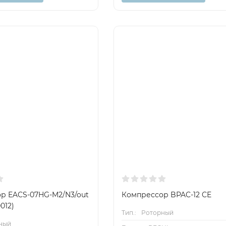
р EACS-07HG-M2/N3/out
Компрессор BPAC-12 CE
012)
Тип.:
Роторный
ный