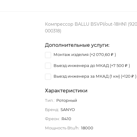
Компрессор BALLU BSVPI/out-18HN1 (920
000318)
Дополнительные услуги:
Монтаж изделия (+
2 070,60
)
₽
Выезд инженера до МКАД (+
7 500
)
₽
Выезд инженера за МКАД (1 км) (+
120
)
₽
Характеристики
Тип.:
Роторный
Бренд:
SANYO
Фреон:
R410
Мощность Btu/h:
18000