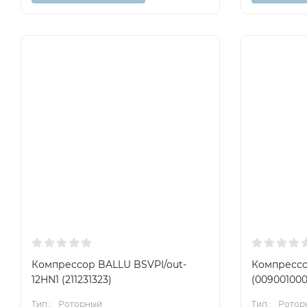
Компрессор BALLU BSVPI/out-
Компрессо
12HN1 (211231323)
(009001000
Тип.:
Роторный
Тип.:
Ротор