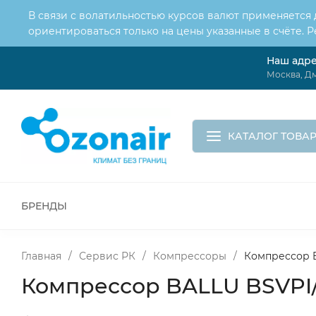
В связи с волатильностью курсов валют применяется
ориентироваться только на цены указанные в счёте. 
Наш адр
О нас
Услуги
Доставка и оплата
Москва, Дм
Обмен и возврат
Контакты
Корзина
КАТАЛОГ ТОВА
БРЕНДЫ
ВСЕ ДЛЯ МОНТАЖА И СЕРВИСА
К
ВОДОСНАБЖЕНИЕ
КАНАЛИЗА
Главная
/
Сервис РК
/
Компрессоры
/
Компрессор B
Компрессор BALLU BSVPI/o