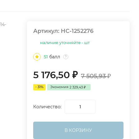
14-
Артикул:
НС-1252276
наличие уточняйте - шт
51
балл
?
5 176,50
₽
7 505,93
₽
- 31%
Экономия
2 329,43
₽
Количество:
В КОРЗИНУ