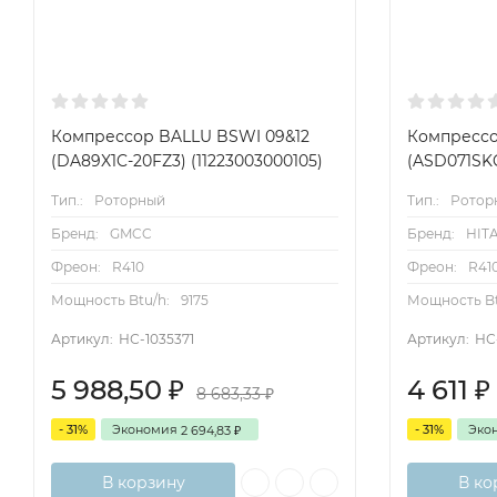
Компрессор BALLU BSWI 09&12
Компрессо
(DA89X1C-20FZ3) (11223003000105)
(ASD071SKQ
Тип.:
Роторный
Тип.:
Ротор
Бренд:
GMCC
Бренд:
HIT
Фреон:
R410
Фреон:
R41
Мощность Btu/h:
9175
Мощность Bt
Артикул:
НС-1035371
Артикул:
НС
5 988,50
4 611
₽
₽
8 683,33
₽
- 31%
Экономия
- 31%
Эко
2 694,83
₽
В корзину
В ко