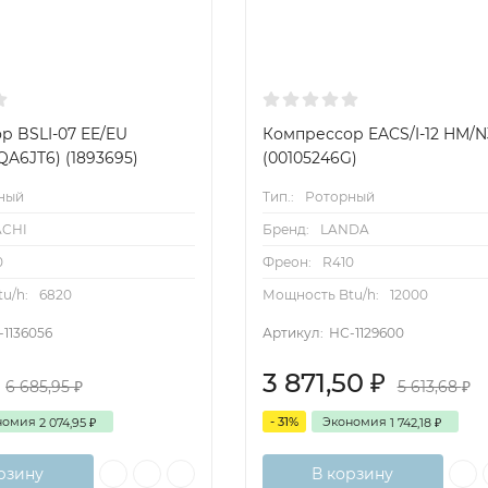
р BSLI-07 EE/EU
Компрессор EACS/I-12 HM/N
A6JT6) (1893695)
(00105246G)
ный
Тип.:
Роторный
ACHI
Бренд:
LANDA
0
Фреон:
R410
u/h:
6820
Мощность Btu/h:
12000
-1136056
Артикул:
НС-1129600
3 871,50
₽
6 685,95
5 613,68
₽
₽
номия
- 31%
Экономия
2 074,95
1 742,18
₽
₽
рзину
В корзину