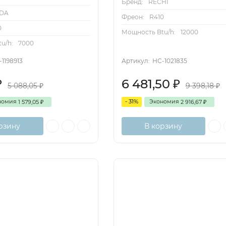
Бренд:
RECHI
DA
Фреон:
R410
0
Мощность Btu/h:
12000
u/h:
7000
1198913
Артикул:
НС-1021835
6 481,50
₽
₽
5 088,05
9 398,18
₽
₽
номия
- 31%
Экономия
1 579,05
2 916,67
₽
₽
рзину
В корзину