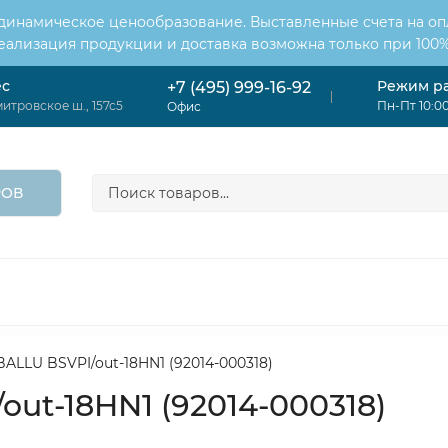
 динамическое ценообразование. Выставленные счета на оп
Реализация продукции и доставка возможна только при 100%
ес
Режим р
+7 (495) 999-16-92
итровское ш., 157с5
Пн-Пт 10:00
Офис
РОВ
ОНДИЦИОНЕРЫ
ВЕНТИЛЯЦИЯ
ОТОПЛЕНИЕ
ЦИЯ
ALLU BSVPI/out-18HN1 (92014-000318)
ut-18HN1 (92014-000318)