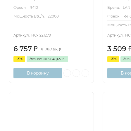
Фреон:
R410
Бренд:
LAN
Мощность Btu/h:
22000
Фреон:
R41
Мощность Bt
Артикул:
НС-1221279
Артикул:
НС-
6 757
3 509
₽
9 797,65
₽
- 31%
Экономия
- 31%
Эко
3 040,65
₽
В корзину
В ко