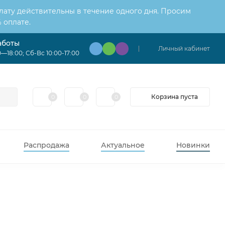
лату действительны в течение одного дня. Просим
 оплате.
аботы
Личный кабинет
—18:00; Сб-Вс 10:00-17:00
Корзина пуста
0
0
0
Распродажа
Актуальное
Новинки