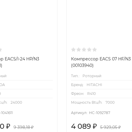
р EACS/I-24 HP/N3
Компрессор EACS 07 HF/N3
1)
(00103940)
ный
Тип.:
Роторный
DA
Бренд:
HITACHI
0
Фреон:
R410
u/h:
24000
Мощность Btu/h:
7000
1041611
Артикул:
НС-1092787
50
4 089
₽
₽
9 398,18
5 929,05
₽
₽