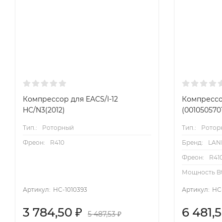
Компрессор для EACS/I-12
Компрессо
HC/N3(2012)
(001050570
Тип.:
Роторный
Тип.:
Ротор
Фреон:
R410
Бренд:
LAN
Фреон:
R41
Мощность Bt
Артикул:
НС-1010393
Артикул:
НС-
3 784,50
6 481,
₽
5 487,53
₽