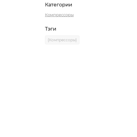
Категории
Компрессоры
Тэги
{Компрессоры}
0)