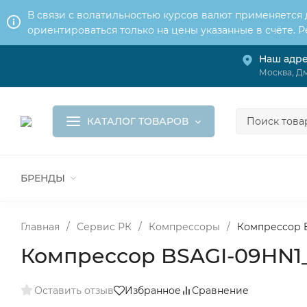
В связи с волатильностью курсов валют применяется
ориентироваться только на цены указанные в счёте. 
Наш адр
О нас
Услуги
Доставка и оплата
Москва, Дм
Обмен и возврат
Контакты
Корзина
КАТАЛОГ ТОВАРОВ
БРЕНДЫ
ВСЕ ДЛЯ МОНТАЖА И СЕРВИСА
К
ВОДОСНАБЖЕНИЕ
КАНАЛИЗА
Главная
/
Сервис РК
/
Компрессоры
/
Компрессор B
Компрессор BSAGI-09HN1_1
Оставить отзыв
Избранное
Сравнение