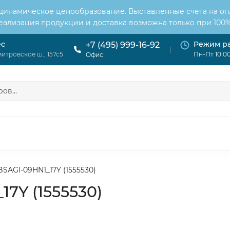
 динамическое ценообразование. Выставленные счета на оп
Реализация продукции и доставка возможна только при 100%
ес
Режим р
+7 (495) 999-16-92
итровское ш., 157с5
Пн-Пт 10:00
Офис
ОНДИЦИОНЕРЫ
ВЕНТИЛЯЦИЯ
ОТОПЛЕНИЕ
ЦИЯ
SAGI-09HN1_17Y (1555530)
7Y (1555530)