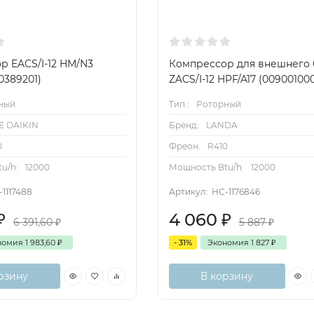
р EACS/I-12 HM/N3
Компрессор для внешнего 
0389201)
ZACS/I-12 HPF/A17 (009001000
ный
Тип.:
Роторный
E DAIKIN
Бренд:
LANDA
0
Фреон:
R410
u/h:
12000
Мощность Btu/h:
12000
-1117488
Артикул:
НС-1176846
₽
4 060
₽
6 391,60
₽
5 887
₽
номия
1 983,60
₽
- 31%
Экономия
1 827
₽
рзину
В корзину