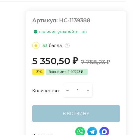
Артикул:
НС-1139388
наличие уточняйте - шт
53
балла
?
5 350,50
₽
7 758,23
₽
- 31%
Экономия
2 407,73
₽
Количество:
В КОРЗИНУ