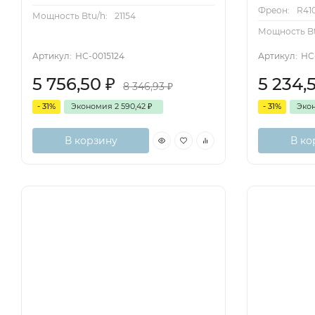
Фреон:
R41
Мощность Btu/h:
21154
Мощность Bt
Артикул:
НС-0015124
Артикул:
НС
5 756,50
₽
5 234,
8 346,93
₽
- 31%
Экономия
2 590,42
₽
- 31%
Эко
В корзину
В ко