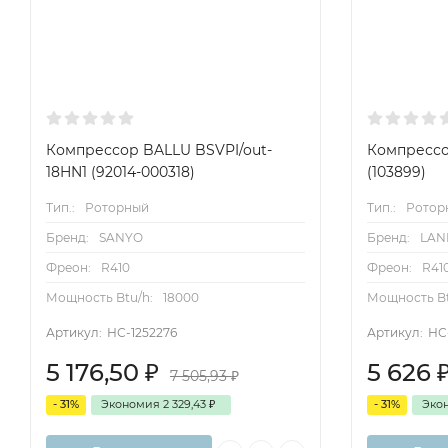
Компрессор BALLU BSVPI/out-
Компрессо
18HN1 (92014-000318)
(103899)
Тип.:
Роторный
Тип.:
Ротор
Бренд:
SANYO
Бренд:
LAN
Фреон:
R410
Фреон:
R41
Мощность Btu/h:
18000
Мощность Bt
Артикул:
НС-1252276
Артикул:
НС
5 176,50
₽
5 626
7 505,93
₽
- 31%
Экономия
2 329,43
₽
- 31%
Эко