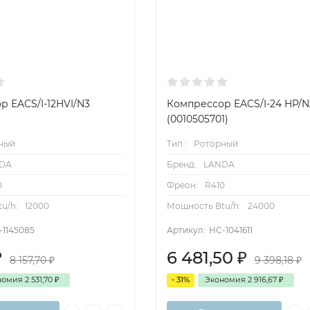
р EACS/I-12HVI/N3
Компрессор EACS/I-24 HP/N
(0010505701)
ный
Тип.:
Роторный
DA
Бренд:
LANDA
0
Фреон:
R410
u/h:
12000
Мощность Btu/h:
24000
-1145085
Артикул:
НС-1041611
₽
6 481,50
₽
8 157,70
₽
9 398,18
₽
номия
2 531,70
₽
- 31%
Экономия
2 916,67
₽