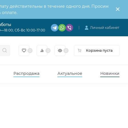
лату действительны в течение одного дня. Просим
 оплате.
аботы
Личный кабинет
—18:00; Сб-Вс 10:00-17:00
Корзина пуста
0
0
0
Распродажа
Актуальное
Новинки