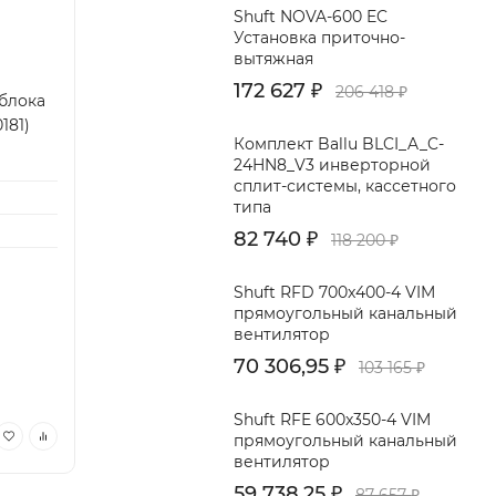
Shuft NOVA-600 EC
Установка приточно-
вытяжная
172 627
₽
206 418
₽
блока
181)
Комплект Ballu BLCI_A_C-
24HN8_V3 инверторной
сплит-системы, кассетного
типа
82 740
₽
118 200
₽
Shuft RFD 700x400-4 VIM
прямоугольный канальный
вентилятор
70 306,95
₽
103 165
₽
Shuft RFE 600x350-4 VIM
прямоугольный канальный
вентилятор
59 738,25
₽
87 657
₽