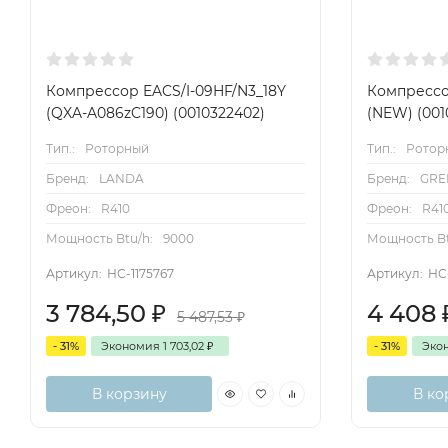
Компрессор EACS/I-09HF/N3_18Y
Компрессо
(QXA-A086zC190) (0010322402)
(NEW) (001
Тип.:
Роторный
Тип.:
Ротор
Бренд:
LANDA
Бренд:
GRE
Фреон:
R410
Фреон:
R41
Мощность Btu/h:
9000
Мощность Bt
Артикул:
НС-1175767
Артикул:
НС
3 784,50
₽
4 408
5 487,53
₽
- 31%
Экономия
1 703,02
₽
- 31%
Эко
В корзину
В ко