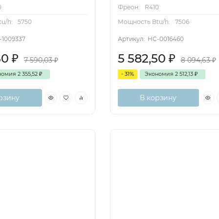
0
Фреон:
R410
u/h:
5750
Мощность Btu/h:
7506
-1009337
Артикул:
НС-0016460
50
₽
5 582,50
₽
7 590,03
₽
8 094,63
₽
номия
2 355,52
₽
- 31%
Экономия
2 512,13
₽
рзину
В корзину