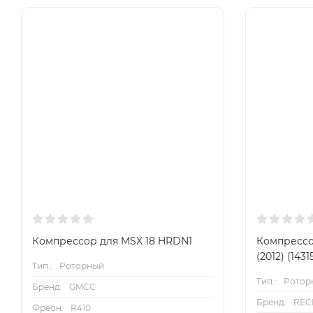
Компрессор для MSX 18 HRDN1
Компрессор
(2012) (1431
Тип.:
Роторный
Тип.:
Ротор
Бренд:
GMCC
Бренд:
REC
Фреон:
R410