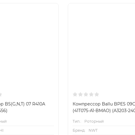
 BS(G,N,T) 07 R410A
Компрессор Ballu BPES 09
556)
(41T075-A1-BMAO) (A3203-240
ный
Тип.:
Роторный
HI
Бренд:
NWT