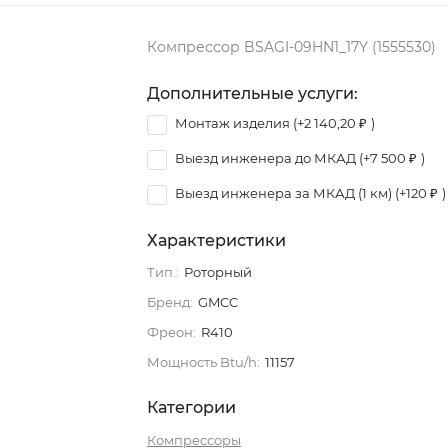
Компрессор BSAGI-09HN1_17Y (1555530)
Дополнительные услуги:
Монтаж изделия (+
2 140,20
₽
)
Выезд инженера до МКАД (+
7 500
₽
)
Выезд инженера за МКАД (1 км) (+
120
₽
)
Характеристики
Тип.:
Роторный
Бренд:
GMCC
Фреон:
R410
Мощность Btu/h:
11157
Категории
Компрессоры