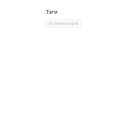
Тэги
{Компрессоры}
0)